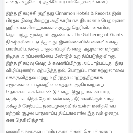
கதை கூறுவோர் ஆகியோர் பங்கேற்கவுள்ளனர்.
இந்த நிகழ்ச்சி குறித்து Cinnamon Hotels & Resorts இன்
பிரதம நிறைவேற்று அதிகாரியாக நியமனம் பெறவுள்ள
ஹிஷான் சிங்ஹவன்ச கருத்து தெரிவிக்கையில்,
தொடர்ந்து மூன்றாம் ஆண்டாக The Gathering of Giants
நிகழ்ச்சியை நடத்துவது, இலங்கையின் வனவிலங்கு
பாரம்பரியத்தை பாதுகாப்பதில் எமது ஆழமான மற்றும்
நீடித்த அர்ப்பணிப்பை மீண்டும் உறுதிப்படுத்துகிறது.
இந்த நிகழ்வு வெறும் கவனிப்பிற்கு அப்பாற்பட்டது. இது
விழிப்புணர்வு ஏற்படுத்துதல், பொறுப்புள்ள சுற்றுலாவை
ஊக்குவித்தல் மற்றும் நிரந்தர மாற்றத்திற்காக
சமூகங்களை ஒன்றிணைத்தல் ஆகியவற்றை
நோக்கமாகக் கொண்டுள்ளது. இது நாங்கள் யார்,
எதற்காக நிற்கிறோம் என்பதை தீர்மானிக்கும் எமது
35க்கும் மேற்பட்ட நடைமுறையில் உள்ள மனிதநேய
மற்றும் சூழல் பாதுகாப்பு திட்டங்களில் இதுவும் ஒன்று.’
என தெரிவித்தார்.
வனவிலங்குகள் பற்றிய தகவல்கள், செயல்முறை