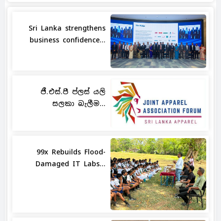
Sri Lanka strengthens
business confidence...
ජී.එස්.පී ප්ලස් යලි
සලකා බැලීම...
99x Rebuilds Flood-
Damaged IT Labs...