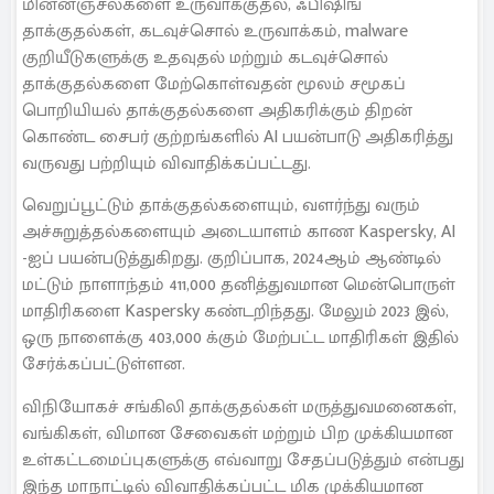
மின்னஞ்சல்களை உருவாக்குதல், ஃபிஷிங்
தாக்குதல்கள், கடவுச்சொல் உருவாக்கம், malware
குறியீடுகளுக்கு உதவுதல் மற்றும் கடவுச்சொல்
தாக்குதல்களை மேற்கொள்வதன் மூலம் சமூகப்
பொறியியல் தாக்குதல்களை அதிகரிக்கும் திறன்
கொண்ட சைபர் குற்றங்களில் AI பயன்பாடு அதிகரித்து
வருவது பற்றியும் விவாதிக்கப்பட்டது.
வெறுப்பூட்டும் தாக்குதல்களையும், வளர்ந்து வரும்
அச்சுறுத்தல்களையும் அடையாளம் காண Kaspersky, AI
-ஐப் பயன்படுத்துகிறது. குறிப்பாக, 2024ஆம் ஆண்டில்
மட்டும் நாளாந்தம் 411,000 தனித்துவமான மென்பொருள்
மாதிரிகளை Kaspersky கண்டறிந்தது. மேலும் 2023 இல்,
ஒரு நாளைக்கு 403,000 க்கும் மேற்பட்ட மாதிரிகள் இதில்
சேர்க்கப்பட்டுள்ளன.
விநியோகச் சங்கிலி தாக்குதல்கள் மருத்துவமனைகள்,
வங்கிகள், விமான சேவைகள் மற்றும் பிற முக்கியமான
உள்கட்டமைப்புகளுக்கு எவ்வாறு சேதப்படுத்தும் என்பது
இந்த மாநாட்டில் விவாதிக்கப்பட்ட மிக முக்கியமான