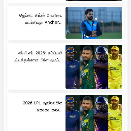
ஜெப்னா கிங்ஸ் அணியை
வாங்கியது Anchor...
எல்.பி.எல் 2026: சம்பியன்
பட்டத்துக்கான பிளே-ஆஃப்...
2026 LPL ශූරතාවය
සොයා යන...