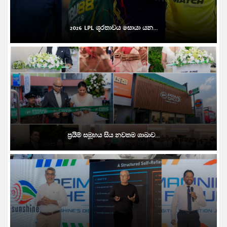
2026 LPL ශූරතාවය සොයා යන...
ප්‍රයිම් සමූහය සිය නවතම ශාඛාව...