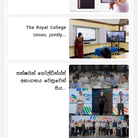
The Royal College
Union, jointly...
සන්ෂයින් හෝල්ඩින්ග්ස්
අනාගතය වෙනුවෙන්
සිය...