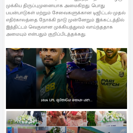
முக்கிய திருப்புமுனையாக அமைகிறது. பொது
பயன்பாடுகள் மற்றும் சேவைகளுக்கான டிஜிட்டல்-முதல்
எதிர்காலத்தை நோக்கி நாடு முன்னேறும் இக்கட்டத்தில்
இத்திட்டம் வெகுவான முக்கியத்துவம் வாய்ந்ததாக
அமையும் என்பதும் குறிப்பிடத்தக்கது.
2026 LPL ශූරතාවය සොයා යන...