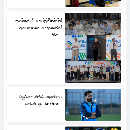
සන්ෂයින් හෝල්ඩින්ග්ස්
අනාගතය වෙනුවෙන්
සිය...
ஜெப்னா கிங்ஸ் அணியை
வாங்கியது Anchor...