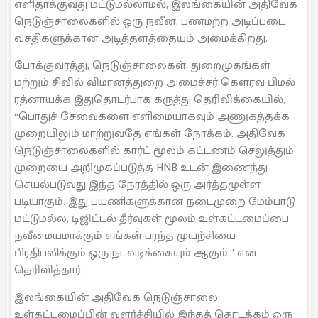
எளிதாக்குவது மட்டுமல்லாமல், இலங்கையின் அதிவேக
நெடுஞ்சாலைகளில் ஒரு நவீன, பணமற்ற அடிப்படை
வசதிகளுக்கான அடித்தளத்தையும் அமைக்கிறது.
போக்குவரத்து, நெடுஞ்சாலைகள், துறைமுகங்கள்
மற்றும் சிவில் விமானத்துறை அமைச்சர் கௌரவ பிமல்
ரத்னாயக்க இதுதொடர்பாக கருத்து தெரிவிக்கையில்,
“பொதுச் சேவைகளை எளிமையாகவும் அணுகத்தக்க
முறையிலும் மாற்றுவதே எங்கள் நோக்கம். அதிவேக
நெடுஞ்சாலைகளில் கார்ட் மூலம் கட்டணம் செலுத்தும்
முறையை அறிமுகப்படுத்த HNB உடன் இணைந்து
செயல்படுவது இந்த நேரத்தில் ஒரு அர்த்தமுள்ள
படியாகும். இது பயணிகளுக்கான நடைமுறை மேம்பாடு
மட்டுமல்ல, டிஜிட்டல் தீர்வுகள் மூலம் உள்கட்டமைப்பை
நவீனமயமாக்கும் எங்கள் பரந்த முயற்சியை
பிரதிபலிக்கும் ஒரு நடவடிக்கையும் ஆகும்.” என
தெரிவித்தார்.
இலங்கையின் அதிவேக நெடுஞ்சாலை
உள்கட்டமைப்பின் வளர்ச்சியில் இந்தத் தொடக்கம் ஒரு