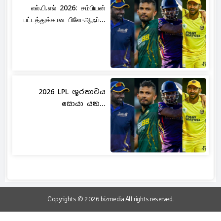
எல்.பி.எல் 2026: சம்பியன்
பட்டத்துக்கான பிளே-ஆஃப்...
2026 LPL ශූරතාවය
සොයා යන...
Copyrights © 2026 bizmedia All rights reserved.