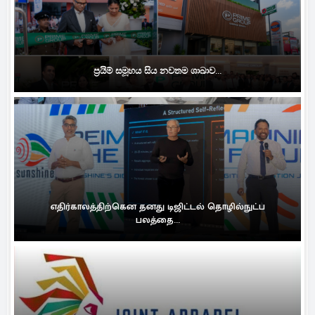
ප්‍රයිම් සමූහය සිය නවතම ශාඛාව...
எதிர்காலத்திற்கென தனது டிஜிட்டல் தொழில்நுட்ப
பலத்தை...