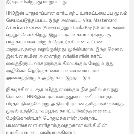
தீர்வுகளிலிருந்து மாறுபட்டது.
HNBஇன் பாதுகாப்பான கார்ட் ஏற்பு உள்கட்டமைப்பு மூலம்
செயல்படுத்தப்பட்ட இந்த அமைப்பு, Visa, Mastercard,
American Express (Amex) மற்றும் LankaPay JCB கார்ட்களை
ஏற்றுக்கொள்கிறது, இது வாடிக்கையாளர்களுக்கு
பாதுகாப்பான மற்றும் தொடர்ச்சியான கட்டண
அனுபவத்தை வழங்குகிறது. முக்கியமாக, இந்த சேவை
இலங்கையின் அனைத்து வங்கிகளின் கார்ட்
வைத்திருப்பவர்களுக்கும் கிடைக்கும், மேலும் இது
அதிவேக நெடுஞ்சாலை வலையமைப்புகள்
அனைத்திற்கும் அறிமுகப்படுத்தப்படும்.
நிகழ்ச்சியை ஆரம்பித்துவைக்கும் நிகழ்வில் கலந்து
கொண்ட HNBஇன் முகாமைத்துவப் பணிப்பாளரும்
பிரதம நிறைவேற்று அதிகாரியுமான தமித் பல்லேவத்த
முதல் உத்தியோகப்பூர்வ கார்ட் பரிவர்த்தனையை
மேற்கொண்டார். பொதுமக்களின் அன்றாட
பயணங்களை எளிதாக்குவதற்கான வங்கியின்
உறுதிப்பாட்டை வலியுறுத்தினார்.