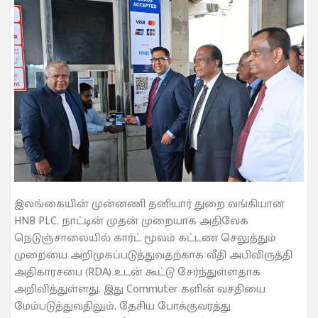
இலங்கையின் முன்னணி தனியார் துறை வங்கியான
HNB PLC, நாட்டின் முதன் முறையாக அதிவேக
நெடுஞ்சாலையில் கார்ட் மூலம் கட்டண செலுத்தும்
முறையை அறிமுகப்படுத்துவதற்காக வீதி அபிவிருத்தி
அதிகாரசபை (RDA) உடன் கூட்டு சேர்ந்துள்ளதாக
அறிவித்துள்ளது. இது Commuter களின் வசதியை
மேம்படுத்துவதிலும், தேசிய போக்குவரத்து