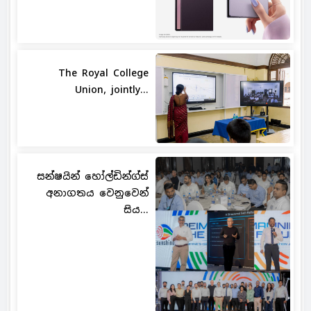
The Royal College
Union, jointly...
සන්ෂයින් හෝල්ඩින්ග්ස්
අනාගතය වෙනුවෙන්
සිය...