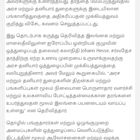
அவர்களுக்கு உணர்த்தியது. தரத்தை மேம்படுத்துவதில்
அரச மற்றும் தனியார் துறைகளுக்கு இடையிலான
பங்காளித்துவத்தை அதிகரிப்பதன் முக்கியத்துவம்
குறித்து விசேட கவனம் செலுத்தப்பட்டது.
இது தொடர்பாக கருத்து தெரிவித்த இலங்கை மற்றும்
மாலைதீவிலுள்ள ஐரோப்பிய ஒன்றியக் குழுவின்
ஒத்துழைப்புத் தலைவர் கலாநிதி Johann Hesse, சர்வதேச
தரத்திற்கு ஏற்ற உணவு முறையை உருவாக்குவதற்கு
அரச-தனியார் ஒத்துழைப்பின் முக்கியத்துவத்தை
வலியுறுத்தினார். அவர் மேலும் கூறுகையில், “அரச
மற்றும் தனியார் துறைகளின் திறன்கள் மற்றும்
பங்களிப்புகள் மூலம் நிலையான பொருளாதார வளர்ச்சி
மற்றும் உலகளாவிய போட்டித்தன்மைக்கான தரங்களை
உயர்த்துவதன் மூலம் இலங்கை பயனடையும் வாய்ப்பு
உள்ளது” என தெரிவித்தார்.
தொழில் பங்குதாரர்கள் மற்றும் ஒழுங்குமுறை
அமைப்புகளின் ஒத்துழைப்பை வெளிப்படுத்திய
திட்டத்தின் மூலம் ஆலோசனைகள் மற்றும் வழக்கு