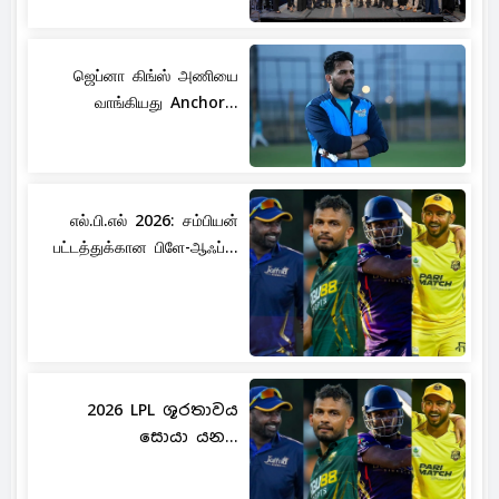
ஜெப்னா கிங்ஸ் அணியை
வாங்கியது Anchor...
எல்.பி.எல் 2026: சம்பியன்
பட்டத்துக்கான பிளே-ஆஃப்...
2026 LPL ශූරතාවය
සොයා යන...