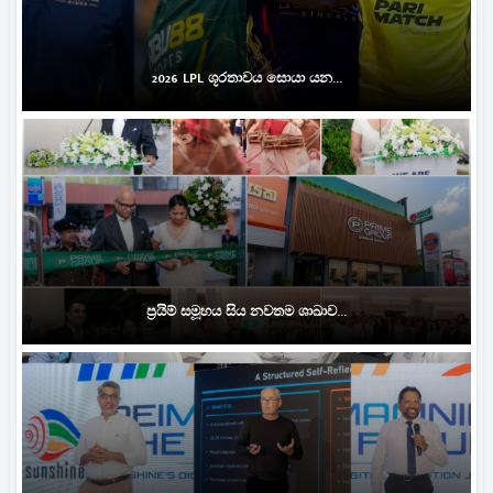
2026 LPL ශූරතාවය සොයා යන...
ප්‍රයිම් සමූහය සිය නවතම ශාඛාව...