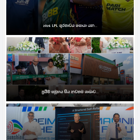
2026 LPL ශූරතාවය සොයා යන...
ප්‍රයිම් සමූහය සිය නවතම ශාඛාව...