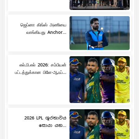
ஜெப்னா கிங்ஸ் அணியை
வாங்கியது Anchor...
எல்.பி.எல் 2026: சம்பியன்
பட்டத்துக்கான பிளே-ஆஃப்...
2026 LPL ශූරතාවය
සොයා යන...