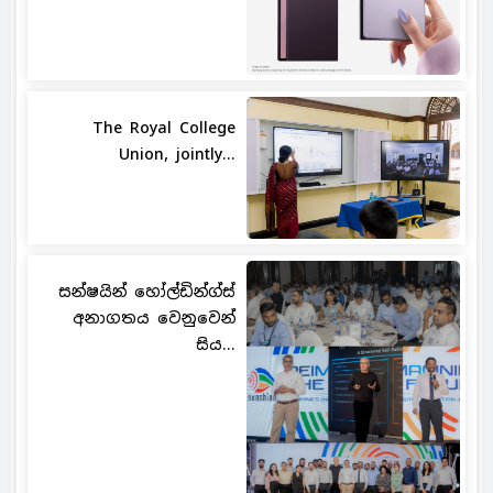
The Royal College
Union, jointly...
සන්ෂයින් හෝල්ඩින්ග්ස්
අනාගතය වෙනුවෙන්
සිය...