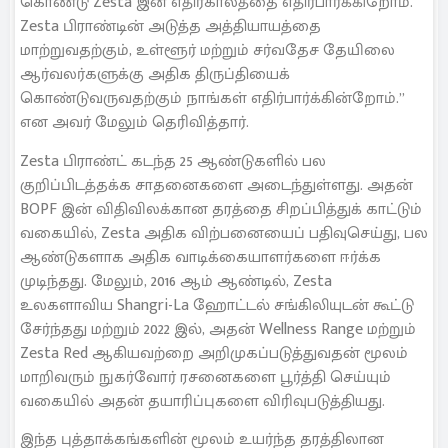
கொண்டு Zesta இன் எதிர்காலத்தை எதிர்பார்க்கிறோம்.
Zesta பிராண்டின் அடுத்த அத்தியாயத்தை
மாற்றுவதற்கும், உள்ளூர் மற்றும் சர்வதேச தேயிலை
ஆர்வலர்களுக்கு அதிக திருப்தியைக்
கொண்டுவருவதற்கும் நாங்கள் எதிர்பார்க்கின்றோம்.”
என அவர் மேலும் தெரிவித்தார்.
Zesta பிராண்ட் கடந்த 25 ஆண்டுகளில் பல
குறிப்பிடத்தக்க சாதனைகளை அடைந்துள்ளது. அதன்
BOPF இன் விதிவிலக்கான தரத்தை சிறப்பித்துக் காட்டும்
வகையில், Zesta அதிக விற்பனையைப் பதிவுசெய்து, பல
ஆண்டுகளாக அதிக வாடிக்கையாளர்களை ஈர்க்க
முடிந்தது. மேலும், 2016 ஆம் ஆண்டில், Zesta
உலகளாவிய Shangri-La ஹோட்டல் சங்கிலியுடன் கூட்டு
சேர்ந்தது மற்றும் 2022 இல், அதன் Wellness Range மற்றும்
Zesta Red ஆகியவற்றை அறிமுகப்படுத்துவதன் மூலம்
மாறிவரும் நுகர்வோர் ரசனைகளை பூர்த்தி செய்யும்
வகையில் அதன் தயாரிப்புகளை விரிவுபடுத்தியது.
இந்த புத்தாக்கங்களின் மூலம் உயர்ந்த தரத்திலான