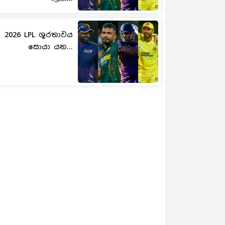
2026 LPL ශූරතාවය
සොයා යන...