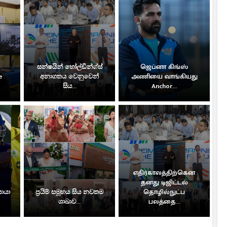
සන්ෂයින් හෝල්ඩින්ග්ස්
ஜெப்னா கிங்ஸ்
e
අනාගතය වෙනුවෙන්
அணியை வாங்கியது
සිය...
Anchor...
எதிர்காலத்திற்கென
தனது டிஜிட்டல்
සොයා
ප්‍රයිම් සමූහය සිය නවතම
தொழில்நுட்ப
ශාඛාව...
பலத்தை...