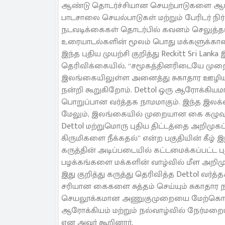
ஆண்டு தொடர்ச்சியான செயற்பாடுகளை ஆரம்பித
பாடசாலை செயல்பாடுகள் மற்றும் பேரிடர் ந
நடவடிக்கைகள் தொடர்பில் கவனம் செலுத்தப்
உரையாடல்களின் மூலம் பொது மக்களுக்கான 
இந்த புதிய முயற்சி குறித்து Reckitt Sri Lan
தெரிவிக்கையில், “சமூகத்தினரிடையே முறை
இலங்கையிலுள்ள அனைத்து சுகாதார ஊழியர்
நன்றி கூறுகிறோம். Dettol ஒரு ஆரோக்கிய
பொறுப்பான வர்த்தக நாமமாகும். இந்த இலக
மேலும், இலங்கையில் முறையான கை கழுவும் 
Dettol மற்றுமொரு புதிய திட்டத்தை அறிமுக
கிருமிகளை நீக்கதல்” என்ற பகுதியின் கீழ்
கருத்தின் அடிப்படையில் கட்டமைக்கப்பட்ட
பழக்கங்களை மக்களின் வாழ்வில் மீள அறிம
இது குறித்து கருத்து தெரிவித்த Dettol வ
சரியான கைகளை சுத்தம் செய்யும் சுகாதார
செயலூக்கமான அணுகுமுறையை மேற்கொள்வதி
ஆரோக்கியம் மற்றும் நல்வாழ்வில் நேர்மறையா
என அவர் கூறினார்.