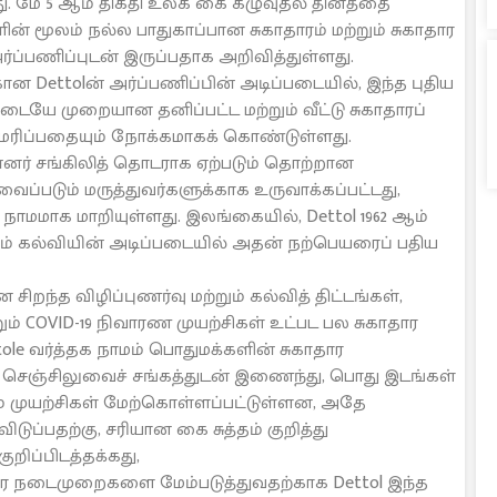
ு. மே 5 ஆம் திகதி உலக கை கழுவுதல் தினத்தை
ின் மூலம் நல்ல பாதுகாப்பான சுகாதாரம் மற்றும் சுகாதார
ப்பணிப்புடன் இருப்பதாக அறிவித்துள்ளது.
Dettolன் அர்ப்பணிப்பின் அடிப்படையில், இந்த புதிய
யே முறையான தனிப்பட்ட மற்றும் வீட்டு சுகாதாரப்
மரிப்பதையும் நோக்கமாகக் கொண்டுள்ளது.
பின்னர் சங்கிலித் தொடராக ஏற்படும் தொற்றான
ைப்படும் மருத்துவர்களுக்காக உருவாக்கப்பட்டது,
நாமமாக மாறியுள்ளது. இலங்கையில், Dettol 1962 ஆம்
ும் கல்வியின் அடிப்படையில் அதன் நற்பெயரைப் பதிய
ிறந்த விழிப்புணர்வு மற்றும் கல்வித் திட்டங்கள்,
ும் COVID-19 நிவாரண முயற்சிகள் உட்பட பல சுகாதார
ole வர்த்தக நாமம் பொதுமக்களின் சுகாதார
ை செஞ்சிலுவைச் சங்கத்துடன் இணைந்து, பொது இடங்கள்
ும் முயற்சிகள் மேற்கொள்ளப்பட்டுள்ளன, அதே
ப்பதற்கு, சரியான கை சுத்தம் குறித்து
றிப்பிடத்தக்கது,
ர நடைமுறைகளை மேம்படுத்துவதற்காக Dettol இந்த