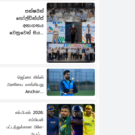
සන්ෂයින්
හෝල්ඩින්ග්ස්
අනාගතය
වෙනුවෙන් සිය...
ஜெப்னா கிங்ஸ்
அணியை வாங்கியது
Anchor...
எல்.பி.எல் 2026:
சம்பியன்
பட்டத்துக்கான பிளே-
ஆஃப்...