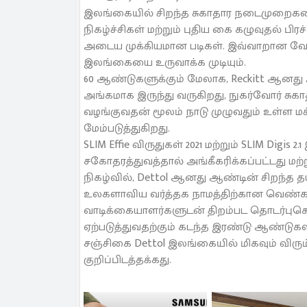
இலங்கையில் சிறந்த சுகாதார நடைமுறைகளை ம
நிகழ்ச்சிகள் மற்றும் புதிய கை கழுவுதல்
அடைய முக்கியமான படிகள். இவ்வாறான வே
இலங்கையை உருவாக்க முடியும்.
60 ஆண்டுகளுக்கும் மேலாக, Reckitt ஆனத
அங்கமாக இருந்து வருகிறது, நுகர்வோர் சுகா
வழங்குவதன் மூலம் நாடு முழுவதும் உள்ள மக
மேம்படுத்துகிறது.
SLIM Effie விருதுகள் 2021 மற்றும் SLIM Digis 2
சகோதரத்துவத்தால் அங்கீகரிக்கப்பட்டது மற்று
நிகழ்வில், Dettol ஆனது ஆண்டின் சிறந்த தய
உலகளாவிய வர்த்தக நாமத்திற்கான வெண்கல
வாடிக்கையாளர்களுடன் திறம்பட தொடர்புகொ
ஏற்படுத்துவதற்கும் கடந்த இரண்டு ஆண்டுக
சஞ்சிகை Dettol இலங்கையில் மிகவும் விரும்
குறிப்பிடத்தக்கது.