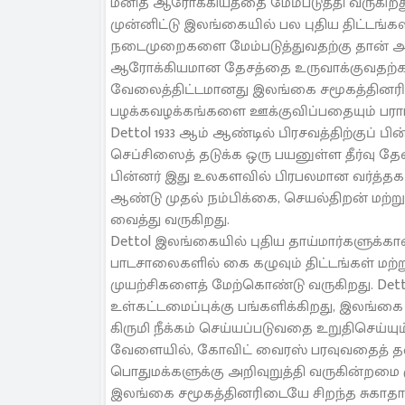
மனித ஆரோக்கியத்தை மேம்படுத்தி வருகிறத
முன்னிட்டு இலங்கையில் பல புதிய திட்டங்கள
நடைமுறைகளை மேம்படுத்துவதற்கு தான் அர்
ஆரோக்கியமான தேசத்தை உருவாக்குவதற்கான 
வேலைத்திட்டமானது இலங்கை சமூகத்தினரிடை
பழக்கவழக்கங்களை ஊக்குவிப்பதையும் பரா
Dettol 1933 ஆம் ஆண்டில் பிரசவத்திற்குப் 
செப்சிஸைத் தடுக்க ஒரு பயனுள்ள தீர்வு தேவ
பின்னர் இது உலகளவில் பிரபலமான வர்த்தக 
ஆண்டு முதல் நம்பிக்கை, செயல்திறன் மற்ற
வைத்து வருகிறது.
Dettol இலங்கையில் புதிய தாய்மார்களுக்கான ச
பாடசாலைகளில் கை கழுவும் திட்டங்கள் மற்ற
முயற்சிகளைத் மேற்கொண்டு வருகிறது. Dett
உள்கட்டமைப்புக்கு பங்களிக்கிறது, இலங்க
கிருமி நீக்கம் செய்யப்படுவதை உறுதிசெய்ய
வேளையில், கோவிட் வைரஸ் பரவுவதைத் தவிடு
பொதுமக்களுக்கு அறிவுறுத்தி வருகின்றமை கு
இலங்கை சமூகத்தினரிடையே சிறந்த சுகாதா