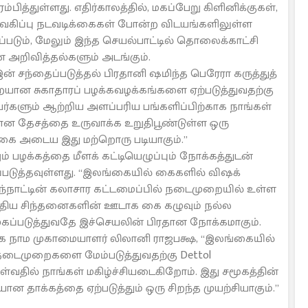
்துள்ளது. எதிர்காலத்தில், மகப்பேறு கிளினிக்குகள்,
ிர்வகிப்பு நடவடிக்கைகள் போன்ற விடயங்களிலுள்ள
படும், மேலும் இந்த செயல்பாட்டில் தொலைக்காட்சி
அறிவித்தல்களும் அடங்கும்.
ka இன் சந்தைப்படுத்தல் பிரதானி ஷமிந்த பெரேரா கருத்துத்
யான சுகாதாரப் பழக்கவழக்கங்களை ஏற்படுத்துவதற்கு
களும் ஆற்றிய அளப்பரிய பங்களிப்பிற்காக நாங்கள்
மான தேசத்தை உருவாக்க உறுதிபூண்டுள்ள ஒரு
்கை அடைய இது மற்றொரு படியாகும்.”
பழக்கத்தை மீளக் கட்டியெழுப்பும் நோக்கத்துடன்
ப்படுத்தவுள்ளது. “இலங்கையில் கைகளில் விஷக்
 இந்நாட்டின் கலாசார கட்டமைப்பில் நடைமுறையில் உள்ள
 புதிய சிந்தனைகளின் ஊடாக கை கழுவும் நல்ல
ுகப்படுத்துவதே இச்செயலின் பிரதான நோக்கமாகும்.
ர்த்தக நாம முகாமையாளர் லிலானி ராஜபக்ஷ, “இலங்கையில்
 நடைமுறைகளை மேம்படுத்துவதற்கு Dettol
ல் நாங்கள் மகிழ்ச்சியடைகிறோம். இது சமூகத்தின்
ன தாக்கத்தை ஏற்படுத்தும் ஒரு சிறந்த முயற்சியாகும்.’’