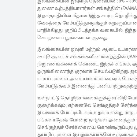
இலங்கையின் ஜவுளித் தேவையில் 50% – 60%
துணை உற்பத்தியாளர்கள் சங்கத்தின் (FAAMA
இறக்குமதியின் மீதான இந்த சார்பு, தொழில்
வேகத்தை மேம்படுத்துவதற்கும் சுறுசுறுப
பாதிக்கிறது. குறிப்பிடத்தக்க வகையில், இந
செயற்கைப் நூல்களால் ஆனது.
இலங்கையின் ஜவுளி மற்றும் ஆடை உபகரண உ
கூட்டு ஆடைச் சங்கங்களின் மன்றத்தின் (JAAF
நிறுவனங்களைக் கொண்ட இந்தச் சங்கம், 
ஒருங்கிணைந்த குரலாக செயல்படுகிறது. ஜவ
வாய்ப்புகளை அடையாளம் காணவும், போக்கு
மேம்படுத்தவும் இணைந்து பணியாற்றுவதற்கு
உள்நாட்டு தொழிற்சாலைகளுக்குள் விநியோக
குறைக்கவும், ஏற்கனவே செங்குத்துச் சேர்க்
இலங்கை போட்டியிடவும் உதவும் என்று ராஜபக்ஷ
பங்களாதேஷ் போன்ற நாடுகள் அனைத்தும் ச
செங்குத்துச் சேர்க்கையை கொண்டிருப்பது ம
தயாரிப்புகளை இயற்கையாகவே உருவாக்க அன