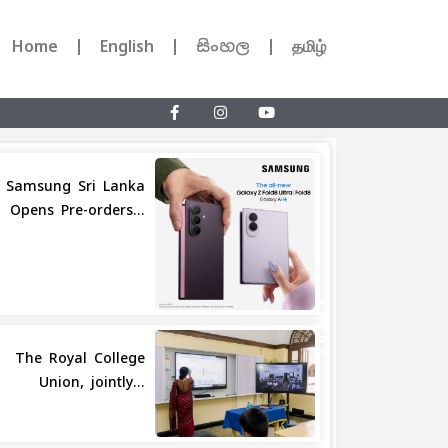
Home
English
සිංහල
தமிழ்
Samsung Sri Lanka
Opens Pre-orders...
Share
The Royal College
Union, jointly...