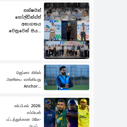
සන්ෂයින්
හෝල්ඩින්ග්ස්
අනාගතය
වෙනුවෙන් සිය...
ஜெப்னா கிங்ஸ்
அணியை வாங்கியது
Anchor...
எல்.பி.எல் 2026:
சம்பியன்
பட்டத்துக்கான பிளே-
ஆஃப்...