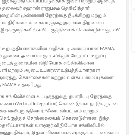
 இறக்குமதி செய்யப்படுவதாக ஜவுளி மற்றும் ஆடைத்
) தலைவர் சஹான் ராஜபக்ஷ தெரிவித்தார்.
துறையின் முன்னணி நேரத்தை நீடிக்கிறது மற்றும்
்பான மாதிரிகளைக் கையாளுவதற்குமான திறனைப்
்த இறக்குமதிகளில் 40% பருத்தியைக் கொண்டுள்ளது, 70%
ற்பத்தியாளர்களின் வழிகாட்டி அமைப்பான FAAMA,
) துணை அமைப்பாகும். 40க்கும் மேற்பட்ட உறுப்பு
ஆடைத் துறையின் விநியோக சங்கிலிக்கான
ுளி மற்றும் ஆடை உபகரண உற்பத்தியாளர்கள்
வரத்து, கொள்கைகள் மற்றும் உள்கட்டமைப்புகளை
 FAAMA உதவுகிறது.
 சங்கிலிகளை உட்புகுத்துவது தயாரிப்பு நேரத்தை
கையை (Vertical Integration) கொண்டுள்ள நாடுகளுடன்
 வலியுறுத்தினார். “சீனா, வியட்நாம் மற்றும்
ெங்குத்துச் சேர்க்கையைக் கொண்டுள்ளன. இந்த
ுதலீட்டாளர்கள் உள்ளூர் விநியோக சங்கிலியில்
ுமதிக்கும், இதன் விளைவாக சரக்குக் கட்டணங்கள்