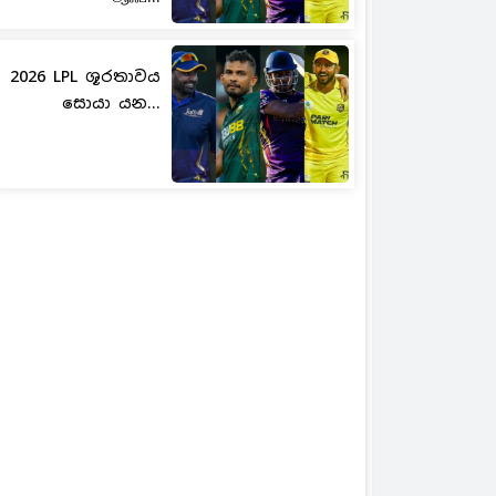
2026 LPL ශූරතාවය
සොයා යන...