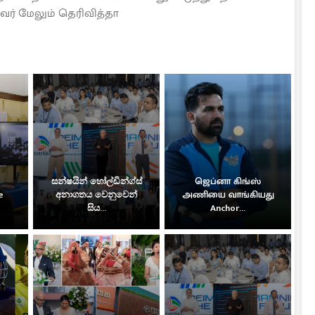
வர் மேலும் தெரிவித்தா
සන්ෂයින් හෝල්ඩින්ග්ස්
ஜெப்னா கிங்ஸ்
e
අනාගතය වෙනුවෙන්
அணியை வாங்கியது
සිය...
Anchor...