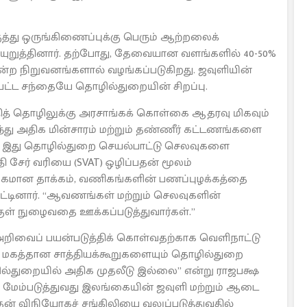
குத்து ஒருங்கிணைப்புக்கு பெரும் ஆற்றலைக்
ுறுத்தினார். தற்போது, தேவையான வளங்களில் 40-50%
a போன்ற நிறுவனங்களால் வழங்கப்படுகிறது. ஜவுளியின்
ப்பட்ட சந்தையே தொழில்துறையின் சிறப்பு.
ித் தொழிலுக்கு அரசாங்கக் கொள்கை ஆதரவு மிகவும்
து அதிக மின்சாரம் மற்றும் தண்ணீர் கட்டணங்களை
து, இது தொழில்துறை செயல்பாட்டு செலவுகளை
தி சேர் வரியை (SVAT) ஒழிப்பதன் மூலம்
பாதகமான தாக்கம், வணிகங்களின் பணப்புழக்கத்தை
காட்டினார். “ஆவணங்கள் மற்றும் செலவுகளின்
குள் நுழைவதை ஊக்கப்படுத்துவார்கள்.”
ான அறிவைப் பயன்படுத்திக் கொள்வதற்காக வெளிநாட்டு
ான மகத்தான சாத்தியக்கூறுகளையும் தொழில்துறை
ல்துறையில் அதிக முதலீடு இல்லை” என்று ராஜபக்ஷ
ை மேம்படுத்துவது இலங்கையின் ஜவுளி மற்றும் ஆடை
ன் விநியோகச் சங்கிலியை வலுப்படுத்துவதில்