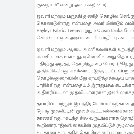
குறையும்” என்று அவர் கூறினார்.
ஜவுளி மற்றும் பருத்தி துணித் தொழில் செங்
கொண்டுள்ளது என்பதை அவர் மீண்டும் வலிய
Hayleys Fabric, Teejay மற்றும் Ocean Lank
செயல்பாட்டின் அடிப்படையில் மதிப்பு கூட்ட
ஜவுளி மற்றும் ஆடை அணிகலன்கள் உற்பத்த
அவசியமாக உள்ளது, ஏனெனில் அது தொடர்ந்
எதிர்த்து அந்தத் தொழிற்துறை போராடுகிற
அதிகரிக்கிறது. எளிமைப்படுத்தப்பட்ட பெறும
தொழில்துறையின் மீது ஏற்படுத்தக்கூடிய 
பாதிக்கிறது என்பதையும் இராஜபக்ஷ சுட்டிக்
அதிகரிப்புடன், முதலீட்டாளர்கள் இலங்கைக்
தயாரிப்பு மற்றும் இயந்திர மேம்பாட்டிற்க
நேரடி முதலீட்டின் மூலம் கூட்டாண்மைக்க
காண்கிறது. “கடந்த சில வருடங்களாக தொழி
கூறினார். “இலங்கையின் முதலீட்டுச் சூழல
உபகரண உற்பத்தித் தொழிற்துறை மற்றும் அத