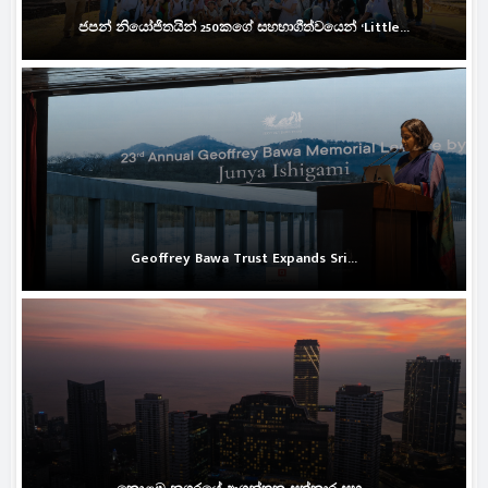
ජපන් නියෝජිතයින් 250කගේ සහභාගීත්වයෙන් ‘Little...
Geoffrey Bawa Trust Expands Sri...