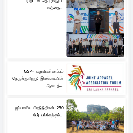
டிஜிட்டல் தொழில்நுட்ப
பலத்தை...
GSP+ மறுவிண்ணப்பம்
நெருங்குகிறது: இலங்கையின்
ஆடைத்...
ஜப்பானிய பிரதிநிதிகள் 250
பேர் பங்கேற்கும்...