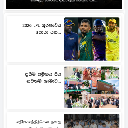
කොළඹ නගරයේ ආගන්තුක සත්කාර සහ...
2026 LPL ශූරතාවය
සොයා යන...
ප්‍රයිම් සමූහය සිය
නවතම ශාඛාව...
எதிர்காலத்திற்கென தனது