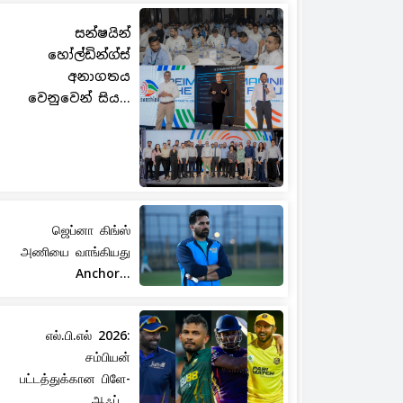
සන්ෂයින්
හෝල්ඩින්ග්ස්
අනාගතය
වෙනුවෙන් සිය...
ஜெப்னா கிங்ஸ்
அணியை வாங்கியது
Anchor...
எல்.பி.எல் 2026:
சம்பியன்
பட்டத்துக்கான பிளே-
ஆஃப்...