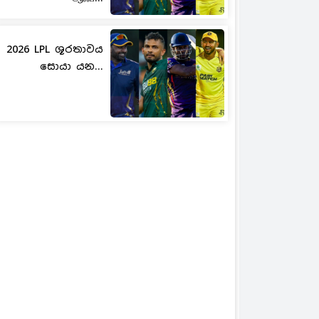
2026 LPL ශූරතාවය
සොයා යන...