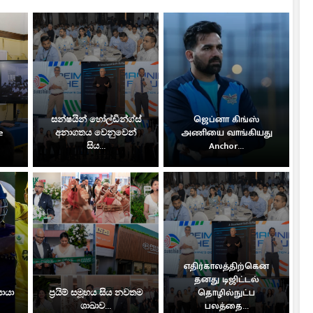
සන්ෂයින් හෝල්ඩින්ග්ස්
ஜெப்னா கிங்ஸ்
e
අනාගතය වෙනුවෙන්
அணியை வாங்கியது
සිය...
Anchor...
எதிர்காலத்திற்கென
தனது டிஜிட்டல்
සොයා
ප්‍රයිම් සමූහය සිය නවතම
தொழில்நுட்ப
ශාඛාව...
பலத்தை...