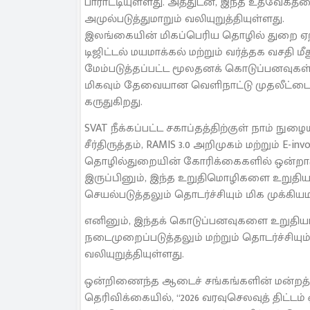
பாராட்டியுள்ளது. அத்துடன், இந்த உத்வேகத்
அமுல்படுத்துமாறும் வலியுறுத்தியுள்ளது.
இலங்கையின் மிகப்பெரிய தொழில் துறை ஏற
டிஜிட்டல் மயமாக்கல் மற்றும் வர்த்தக வசதி ம
மேம்படுத்தப்பட்ட மூலதனக் கொடுப்பனவுகள
மிகவும் தேவையான வெளிநாட்டு முதலீட்டை
கருதுகிறது.
SVAT நீக்கப்பட்ட சகாப்தத்திற்குள் நாம் ந
சீர்திருத்தம், RAMIS 3.0 அறிமுகம் மற்றும் E
தொழில்துறையின் கோரிக்கைகளில் ஒன்றாக
இருப்பினும், இந்த உறுதிமொழிகளை உறு
செயல்படுத்தலும் தொடர்ச்சியும் மிக முக்கியம
எனினும், இந்தக் கொடுப்பனவுகளை உறுத
நடைமுறைப்படுத்தலும் மற்றும் தொடர்ச்சியும்
வலியுறுத்தியுள்ளது.
ஒன்றிணைந்த ஆடைச் சங்கங்களின் மன்றத்
தெரிவிக்கையில், “2026 வரவுசெலவுத் திட்