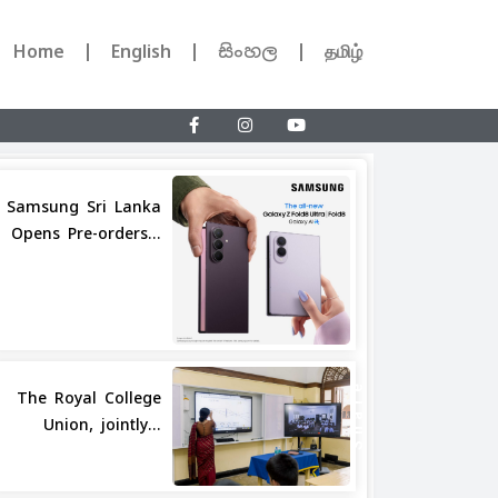
Home
English
සිංහල
தமிழ்
Samsung Sri Lanka
Opens Pre-orders...
Share
The Royal College
Union, jointly...