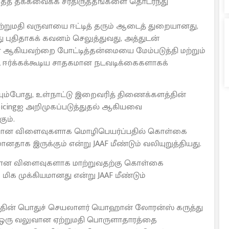
தைத் தக்கவைக்க சீர்திருத்தங்களை தொடர்ந்து
்றுமதி வருவாயை ஈட்டித் தரும் ஆடைத் துறையானது,
ீது புதிதாகக் கவனம் செலுத்துவது, அத்துடன்
் ஆகியவற்றை போட்டித்தன்மையை மேம்படுத்தி மற்றும்
 ஈர்க்கக்கூடிய சாதகமான நடவடிக்கைகளாகக்
ுழையும்போது, உள்நாட்டு இறைவரித் திணைக்களத்தின்
-invoicingஐ அறிமுகப்படுத்துதல் ஆகியவை
ும்.
தியான விளைவுகளாக மொழிபெயர்ப்பதில் கொள்கை
ானதாக இருக்கும் என்று JAAF மீண்டும் வலியுறுத்தியது.
ியான விளைவுகளாக மாற்றுவதற்கு கொள்கை
 மிக முக்கியமானது என்று JAAF மீண்டும்
தின் பொதுச் செயலாளர் யொஹான் லோரன்ஸ் கருத்து
டம் ஒரு வலுவான ஏற்றுமதி பொருளாதாரத்தை