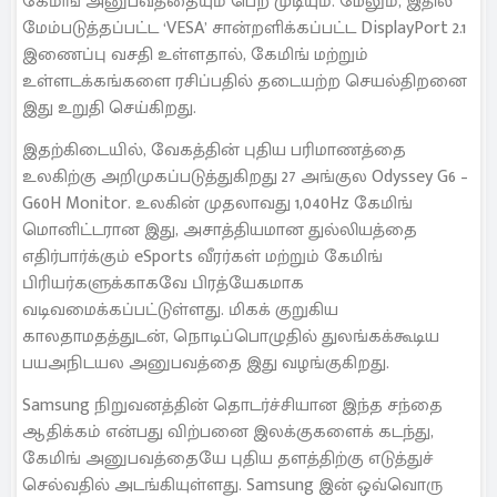
கேமிங் அனுபவத்தையும் பெற முடியும். மேலும், இதில்
மேம்படுத்தப்பட்ட ‘VESA’ சான்றளிக்கப்பட்ட DisplayPort 2.1
இணைப்பு வசதி உள்ளதால், கேமிங் மற்றும்
உள்ளடக்கங்களை ரசிப்பதில் தடையற்ற செயல்திறனை
இது உறுதி செய்கிறது.
இதற்கிடையில், வேகத்தின் புதிய பரிமாணத்தை
உலகிற்கு அறிமுகப்படுத்துகிறது 27 அங்குல Odyssey G6 –
G60H Monitor. உலகின் முதலாவது 1,040Hz கேமிங்
மொனிட்டரான இது, அசாத்தியமான துல்லியத்தை
எதிர்பார்க்கும் eSports வீரர்கள் மற்றும் கேமிங்
பிரியர்களுக்காகவே பிரத்யேகமாக
வடிவமைக்கப்பட்டுள்ளது. மிகக் குறுகிய
காலதாமதத்துடன், நொடிப்பொழுதில் துலங்கக்கூடிய
பயஅநிடயல அனுபவத்தை இது வழங்குகிறது.
Samsung நிறுவனத்தின் தொடர்ச்சியான இந்த சந்தை
ஆதிக்கம் என்பது விற்பனை இலக்குகளைக் கடந்து,
கேமிங் அனுபவத்தையே புதிய தளத்திற்கு எடுத்துச்
செல்வதில் அடங்கியுள்ளது. Samsung இன் ஒவ்வொரு