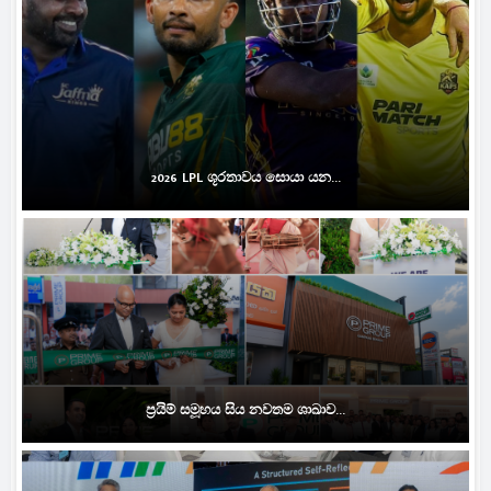
2026 LPL ශූරතාවය සොයා යන...
ප්‍රයිම් සමූහය සිය නවතම ශාඛාව...