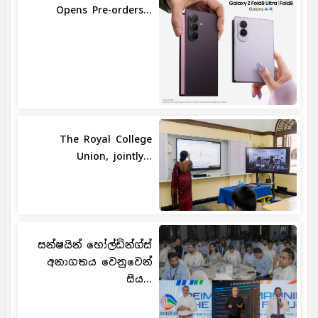
Opens Pre-orders...
The Royal College
Union, jointly...
සන්ෂයින් හෝල්ඩින්ග්ස්
අනාගතය වෙනුවෙන්
සිය...