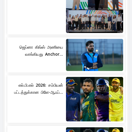
ஜெப்னா கிங்ஸ் அணியை
வாங்கியது Anchor...
எல்.பி.எல் 2026: சம்பியன்
பட்டத்துக்கான பிளே-ஆஃப்...