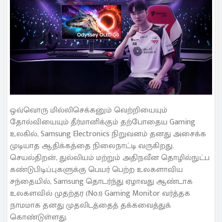
ஒவ்வொரு மில்லிசெக்கனும் வெற்றியையும்
தோல்வியையும் தீர்மானிக்கும் தற்போதைய Gaming
உலகில், Samsung Electronics நிறுவனம் தனது அசைக்க
முடியாத ஆதிக்கத்தை நிலைநாட்டி வருகிறது.
செயல்திறன், துல்லியம் மற்றும் அதிநவீன தொழில்நுட்ப
கண்டுபிடிப்புகளுக்கு பெயர் பெற்ற உலகளாவிய
சந்தையில், Samsung தொடர்ந்து ஏழாவது ஆண்டாக
உலகளவில் முதற்தர (No.1) Gaming Monitor வர்த்தக
நாமமாக தனது முதலிடத்தைத் தக்கவைத்துக்
கொண்டுள்ளது.