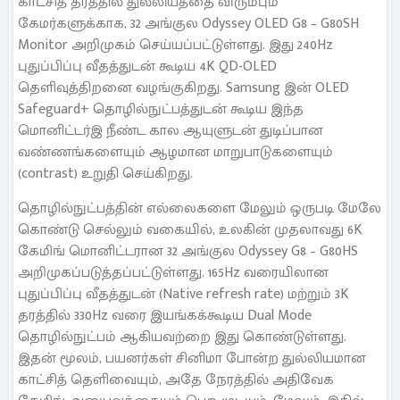
காட்சித் தரத்தில் துல்லியத்தை விரும்பும்
கேமர்களுக்காக, 32 அங்குல Odyssey OLED G8 – G80SH
Monitor அறிமுகம் செய்யப்பட்டுள்ளது. இது 240Hz
புதுப்பிப்பு வீதத்துடன் கூடிய 4K QD-OLED
தெளிவுத்திறனை வழங்குகிறது. Samsung இன் OLED
Safeguard+ தொழில்நுட்பத்துடன் கூடிய இந்த
மொனிட்டர்இ நீண்ட கால ஆயுளுடன் துடிப்பான
வண்ணங்களையும் ஆழமான மாறுபாடுகளையும்
(contrast) உறுதி செய்கிறது.
தொழில்நுட்பத்தின் எல்லைகளை மேலும் ஒருபடி மேலே
கொண்டு செல்லும் வகையில், உலகின் முதலாவது 6K
கேமிங் மொனிட்டரான 32 அங்குல Odyssey G8 – G80HS
அறிமுகப்படுத்தப்பட்டுள்ளது. 165Hz வரையிலான
புதுப்பிப்பு வீதத்துடன் (Native refresh rate) மற்றும் 3K
தரத்தில் 330Hz வரை இயங்கக்கூடிய Dual Mode
தொழில்நுட்பம் ஆகியவற்றை இது கொண்டுள்ளது.
இதன் மூலம், பயனர்கள் சினிமா போன்ற துல்லியமான
காட்சித் தெளிவையும், அதே நேரத்தில் அதிவேக