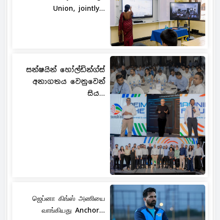
Union, jointly...
සන්ෂයින් හෝල්ඩින්ග්ස්
අනාගතය වෙනුවෙන්
සිය...
ஜெப்னா கிங்ஸ் அணியை
வாங்கியது Anchor...