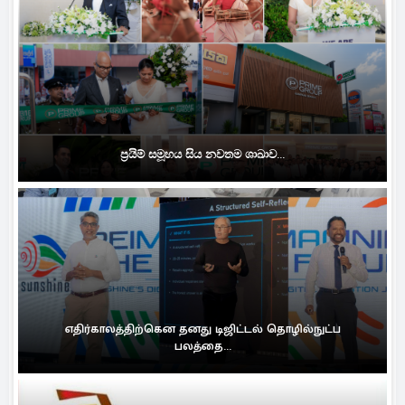
ප්‍රයිම් සමූහය සිය නවතම ශාඛාව...
எதிர்காலத்திற்கென தனது டிஜிட்டல் தொழில்நுட்ப
பலத்தை...