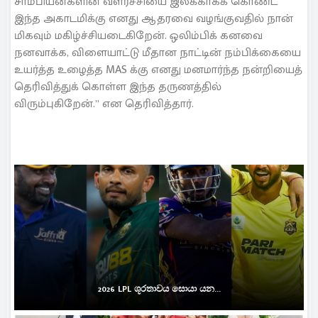
சாம்பியன்களின் வளர்ச்சியை இலக்காகக் கொண்ட
இந்த அகாடமிக்கு எனது ஆதரவை வழங்குவதில் நான்
மிகவும் மகிழ்ச்சியடைகிறேன். ஒலிம்பிக் கனவை
நனவாக்க, விளையாட்டு மீதான நாட்டின் நம்பிக்கையை
உயர்த்த உழைத்த MAS க்கு எனது மனமார்ந்த நன்றியைத்
தெரிவித்துக் கொள்ள இந்த தருணத்தில்
விரும்புகிறேன்.” என தெரிவித்தார்.
2026 LPL ශූරතාවය සොයා යන...