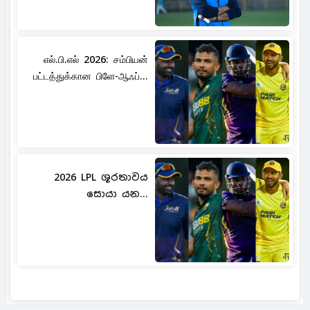
எல்.பி.எல் 2026: சம்பியன்
பட்டத்துக்கான பிளே-ஆஃப்...
2026 LPL ශූරතාවය
සොයා යන...