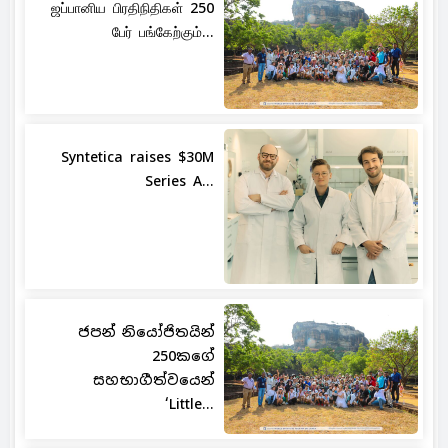
ஜப்பானிய பிரதிநிதிகள் 250
பேர் பங்கேற்கும்...
Syntetica raises $30M
Series A...
ජපන් නියෝජිතයින්
250කගේ
සහභාගීත්වයෙන්
‘Little...