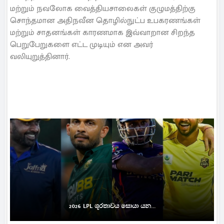
மற்றும் நவலோக வைத்தியசாலைகள் குழுமத்திற்கு
சொந்தமான அதிநவீன தொழில்நுட்ப உபகரணங்கள்
மற்றும் சாதனங்கள் காரணமாக இவ்வாறான சிறந்த
பெறுபேறுகளை எட்ட முடியும் என அவர்
வலியுறுத்தினார்.
2026 LPL ශූරතාවය සොයා යන...