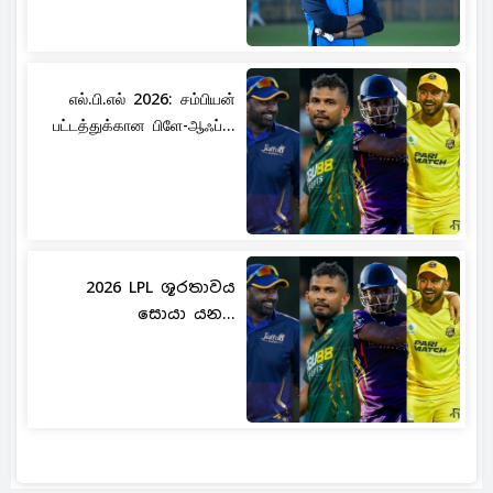
எல்.பி.எல் 2026: சம்பியன்
பட்டத்துக்கான பிளே-ஆஃப்...
2026 LPL ශූරතාවය
සොයා යන...