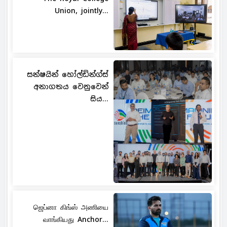
Union, jointly...
සන්ෂයින් හෝල්ඩින්ග්ස්
අනාගතය වෙනුවෙන්
සිය...
ஜெப்னா கிங்ஸ் அணியை
வாங்கியது Anchor...