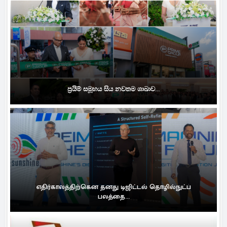
ප්‍රයිම් සමූහය සිය නවතම ශාඛාව...
எதிர்காலத்திற்கென தனது டிஜிட்டல் தொழில்நுட்ப
பலத்தை...