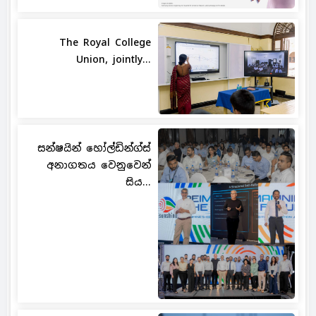
The Royal College
Union, jointly...
සන්ෂයින් හෝල්ඩින්ග්ස්
අනාගතය වෙනුවෙන්
සිය...