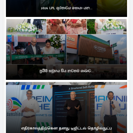
2026 LPL ශූරතාවය සොයා යන...
ප්‍රයිම් සමූහය සිය නවතම ශාඛාව...
எதிர்காலத்திற்கென தனது டிஜிட்டல் தொழில்நுட்ப