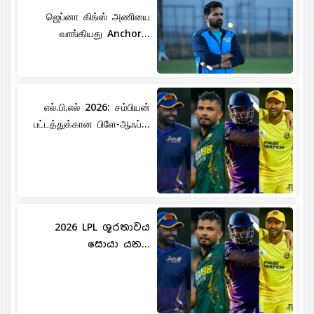
ஜெப்னா கிங்ஸ் அணியை
வாங்கியது Anchor...
எல்.பி.எல் 2026: சம்பியன்
பட்டத்துக்கான பிளே-ஆஃப்...
2026 LPL ශූරතාවය
සොයා යන...