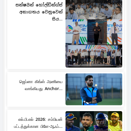
සන්ෂයින් හෝල්ඩින්ග්ස්
අනාගතය වෙනුවෙන්
සිය...
ஜெப்னா கிங்ஸ் அணியை
வாங்கியது Anchor...
எல்.பி.எல் 2026: சம்பியன்
பட்டத்துக்கான பிளே-ஆஃப்...