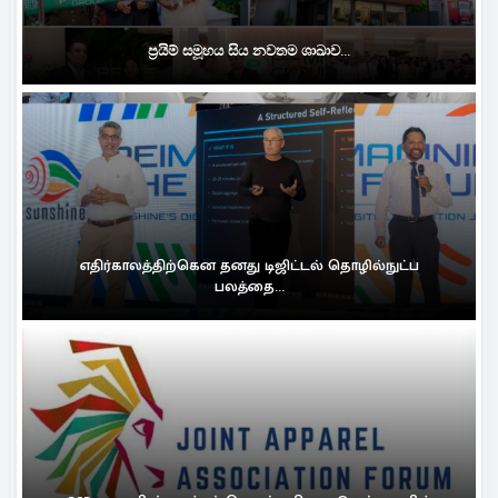
ප්‍රයිම් සමූහය සිය නවතම ශාඛාව...
எதிர்காலத்திற்கென தனது டிஜிட்டல் தொழில்நுட்ப
பலத்தை...