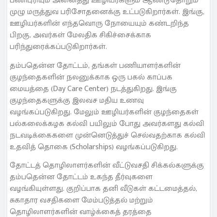
பணிபுரியும் அனைத்து ஊழியர்களும் ஆண்டுதோறும்
முழு மருத்துவ பரிசோதனைக்கு உட்படுகிறார்கள். இங்கு,
ஊழியர்களின் எந்தவொரு நோயையும் கண்டறிந்த
பிறகு, அவர்கள் மேலதிக சிகிச்சைக்காக
பரிந்துரைக்கப்படுகிறார்கள்.
தம்பதென்ன தோட்டம், தங்கள் பணியாளர்களின்
குழந்தைகளின் நலனுக்காக ஒரு பகல் காப்பக
மையத்தை (Day Care Center) நடத்துகிறது. இங்கு
குழந்தைகளுக்கு இலவச மதிய உணவு
வழங்கப்படுகிறது. மேலும் ஊழியர்களின் குழந்தைகள்
பல்கலைக்கழக கல்வி பயிலும் போது அவர்களது கல்வி
நடவடிக்கைகளை முன்னெடுத்துச் செல்வதற்காக கல்வி
உதவித் தொகை (Scholarships) வழங்கப்படுகிறது.
தோட்டத் தொழிலாளர்களின் வீட்டுவசதி சிக்கல்களுக்கு
தம்பதென்ன தோட்டம் உகந்த தீர்வுகளை
வழங்கியுள்ளது. குறிப்பாக தனி வீடுகள் கட்டமைத்தல்,
சுகாதார வசதிகளை மேம்படுத்தல் மற்றும்
தொழிலாளர்களின் வாழ்க்கைத் தரத்தை