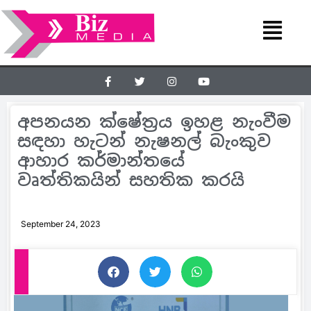
අපනයන ක්ෂේත‍්‍රය ඉහළ නැංවීම
සඳහා හැටන් නැෂනල් බැංකුව
ආහාර කර්මාන්තයේ
වෘත්තිකයින් සහතික කරයි
September 24, 2023