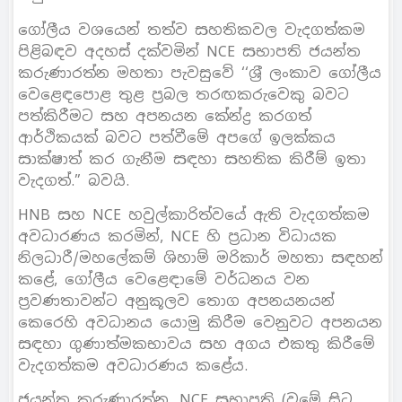
ගෝලීය වශයෙන් තත්ව සහතිකවල වැදගත්කම
පිළිබඳව අදහස් දක්වමින් NCE සභාපති ජයන්ත
කරුණාරත්න මහතා පැවසුවේ ‘‘ශ‍්‍රී ලංකාව ගෝලීය
වෙළෙඳපොළ තුළ ප‍්‍රබල තරඟකරුවෙකු බවට
පත්කිරීමට සහ අපනයන කේන්ද්‍ර කරගත්
ආර්ථිකයක් බවට පත්වීමේ අපගේ ඉලක්කය
සාක්ෂාත් කර ගැනීම සඳහා සහතික කිරීම් ඉතා
වැදගත්.” බවයි.
HNB සහ NCE හවුල්කාරිත්වයේ ඇති වැදගත්කම
අවධාරණය කරමින්, NCE හි ප‍්‍රධාන විධායක
නිලධාරී/මහලේකම් ශිහාම් මරිකාර් මහතා සඳහන්
කළේ, ගෝලීය වෙළෙඳාමේ වර්ධනය වන
ප‍්‍රවණතාවන්ට අනුකූලව තොග අපනයනයන්
කෙරෙහි අවධානය යොමු කිරීම වෙනුවට අපනයන
සඳහා ගුණාත්මකභාවය සහ අගය එකතු කිරීමේ
වැදගත්කම අවධාරණය කළේය.
ජයන්ත කරුණාරත්න, NCE සභාපති (වමේ සිට