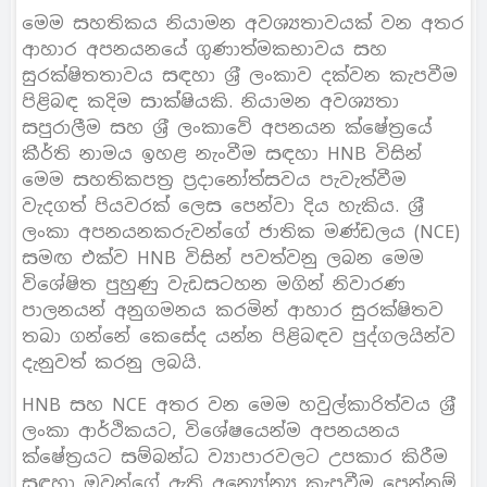
මෙම සහතිකය නියාමන අවශ්‍යතාවයක් වන අතර
ආහාර අපනයනයේ ගුණාත්මකභාවය සහ
සුරක්ෂිතතාවය සඳහා ශ‍්‍රී ලංකාව දක්වන කැපවීම
පිළිබඳ කදිම සාක්ෂියකි. නියාමන අවශ්‍යතා
සපුරාලීම සහ ශ‍්‍රී ලංකාවේ අපනයන ක්ෂේත‍්‍රයේ
කීර්ති නාමය ඉහළ නැංවීම සඳහා HNB විසින්
මෙම සහතිකපත‍්‍ර ප‍්‍රදානෝත්සවය පැවැත්වීම
වැදගත් පියවරක් ලෙස පෙන්වා දිය හැකිය. ශ‍්‍රී
ලංකා අපනයනකරුවන්ගේ ජාතික මණ්ඩලය (NCE)
සමඟ එක්ව HNB විසින් පවත්වනු ලබන මෙම
විශේෂිත පුහුණු වැඩසටහන මගින් නිවාරණ
පාලනයන් අනුගමනය කරමින් ආහාර සුරක්ෂිතව
තබා ගන්නේ කෙසේද යන්න පිළිබඳව පුද්ගලයින්ව
දැනුවත් කරනු ලබයි.
HNB සහ NCE අතර වන මෙම හවුල්කාරිත්වය ශ‍්‍රී
ලංකා ආර්ථිකයට, විශේෂයෙන්ම අපනයනය
ක්ෂේත‍්‍රයට සම්බන්ධ ව්‍යාපාරවලට උපකාර කිරීම
සඳහා ඔවුන්ගේ ඇති අන්‍යෝන්‍ය කැපවීම පෙන්නුම්