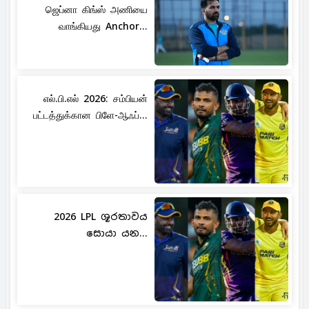
ஜெப்னா கிங்ஸ் அணியை
வாங்கியது Anchor...
எல்.பி.எல் 2026: சம்பியன்
பட்டத்துக்கான பிளே-ஆஃப்...
2026 LPL ශූරතාවය
සොයා යන...