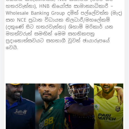
හතරවැන්නා), HNB නියෝජ්‍ය සාමාන්‍යාධිකාරී –
Wholesale Banking Group දමිත් පල්ලේවත්ත (මැද)
සහ NCE ප‍්‍රධාන විධායක නිලධාරී/මහලේකම්
(දකුණේ සිට හතරවැන්නා) ශිහාම් මරිකාර් යන
මහත්වරුන් සමඟින් මෙම සහතිකපත‍්‍ර
ප‍්‍රදානොත්සවයට සහභාගී වූවන් ඡායාරූපයේ
වෙයි.