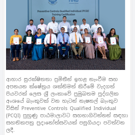
ආහාර සුරක්ෂිතතා ප‍්‍රමිතීන් ඉහළ නැංවීම සහ
අපනයන ක්ෂේත‍්‍රය ශක්තිමත් කිරීමේ වැදගත්
පියවරක් ලෙස ශ‍්‍රී ලංකාවේ ප‍්‍රමුඛතම පුද්ගලික
අංශයේ බැංකුවක් වන හැටන් නැෂනල් බැංකුව
විසින් Preventive Controls Qualified Individual
(PCQI) පුහුණු පාඨමාලාවට සහභාගිවන්නන් සඳහා
සහතිකපත‍්‍ර ප‍්‍රදානෝත්සවයක් පසුගියදා පවත්වන
ලදී.