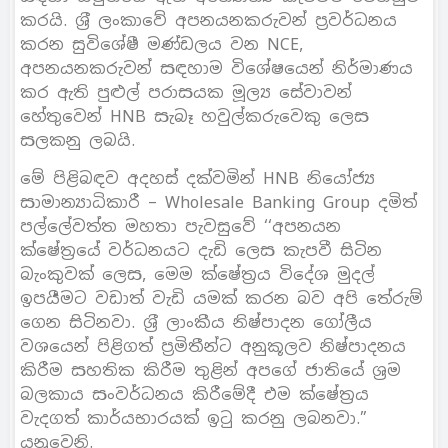
කරයි. ශ‍්‍රී ලංකාවේ අපනයනකරුවන් ප‍්‍රවර්ධනය
කරන සුවිශේෂී මණ්ඩලය වන NCE,
අපනයනකරුවන් සඳහාම විශේෂයෙන් නිර්මාණය
කර ඇති පුළුල් පරාසයක මූල්‍ය සේවාවන්
හේතුවෙන් HNB සැබෑ හවුල්කරුවෙකු ලෙස
සලකනු ලබයි.
මේ පිළිබඳව අදහස් දක්වමින් HNB නියෝජ්‍ය
සාමාන්‍යාධිකාරී – Wholesale Banking Group දමිත්
පල්ලේවත්ත මහතා පැවසුවේ ‘‘අපනයන
ක්ෂේත‍්‍රයේ වර්ධනයට දැඩි ලෙස කැපවී සිටින
බැංකුවක් ලෙස, මෙම ක්ෂේත‍්‍රය විදේශ මුදල්
ඉපයීමට වඩාත් වැඩි යමක් කරන බව අපි තේරුම්
ගෙන සිටිනවා. ශ‍්‍රී ලාංකීය නිෂ්පාදන ගෝලීය
වශයෙන් පිළිගත් ප‍්‍රමිතීන්ට අනුකූලව නිෂ්පාදනය
කිරීම සහතික කිරීම තුළින් අපගේ ජාතියේ ශ‍්‍රම
බලකාය සංවර්ධනය කිරීමේදී එම ක්ෂේත‍්‍රය
වැදගත් කාර්යභාරයක් ඉටු කරනු ලබනවා.”
යනුවෙනි.