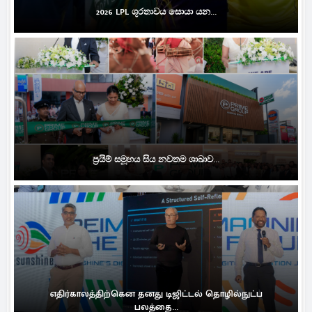
2026 LPL ශූරතාවය සොයා යන...
ප්‍රයිම් සමූහය සිය නවතම ශාඛාව...
எதிர்காலத்திற்கென தனது டிஜிட்டல் தொழில்நுட்ப
பலத்தை...