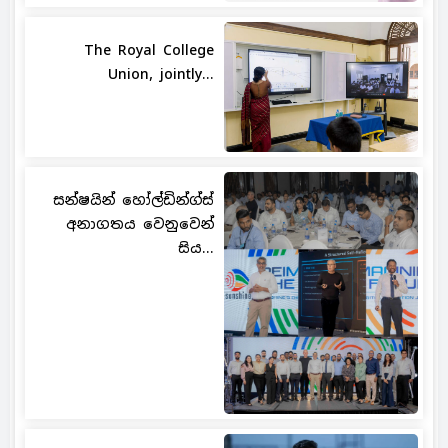
The Royal College
Union, jointly...
සන්ෂයින් හෝල්ඩින්ග්ස්
අනාගතය වෙනුවෙන්
සිය...