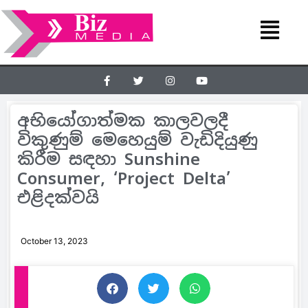
අභියෝගාත්මක කාලවලදී
විකුණුම් මෙහෙයුම් වැඩිදියුණු
කිරීම සඳහා Sunshine
Consumer, ‘Project Delta’
එළිදක්වයි
October 13, 2023