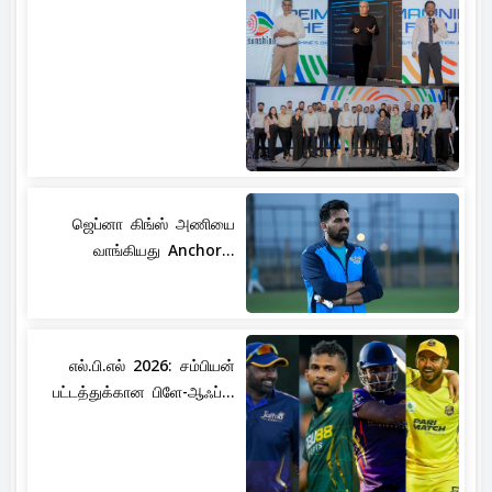
ஜெப்னா கிங்ஸ் அணியை
வாங்கியது Anchor...
எல்.பி.எல் 2026: சம்பியன்
பட்டத்துக்கான பிளே-ஆஃப்...