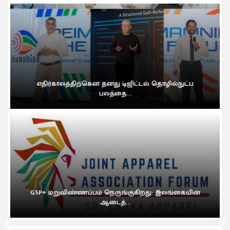
எதிர்காலத்திற்கென தனது டிஜிட்டல் தொழில்நுட்ப
பலத்தை...
GSP+ மறுவிண்ணப்பம் நெருங்குகிறது: இலங்கையின்
ஆடைத்...