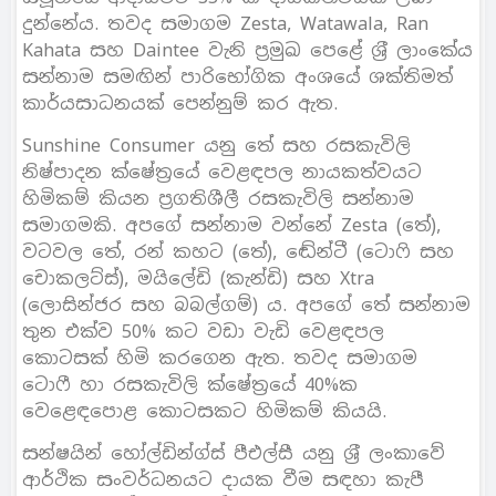
දුන්නේය. තවද සමාගම Zesta, Watawala, Ran
Kahata සහ Daintee වැනි ප‍්‍රමුඛ පෙළේ ශ‍්‍රී ලාංකේය
සන්නාම සමඟින් පාරිභෝගික අංශයේ ශක්තිමත්
කාර්යසාධනයක් පෙන්නුම් කර ඇත.
Sunshine Consumer යනු තේ සහ රසකැවිලි
නිෂ්පාදන ක්ෂේත‍්‍රයේ වෙළඳපල නායකත්වයට
හිමිකම් කියන ප‍්‍රගතිශීලී රසකැවිලි සන්නාම
සමාගමකි. අපගේ සන්නාම වන්නේ Zesta (තේ),
වටවල තේ, රන් කහට (තේ), ඬේන්ටී (ටොෆි සහ
චොකලට්ස්), මයිලේඩි (කැන්ඩි) සහ Xtra
(ලොසින්ජර සහ බබල්ගම්) ය. අපගේ තේ සන්නාම
තුන එක්ව 50% කට වඩා වැඩි වෙළඳපල
කොටසක් හිමි කරගෙන ඇත. තවද සමාගම
ටොෆී හා රසකැවිලි ක්ෂේත‍්‍රයේ 40%ක
වෙළෙඳපොළ කොටසකට හිමිකම් කියයි.
සන්ෂයින් හෝල්ඩින්ග්ස් පීඑල්සී යනු ශ‍්‍රී ලංකාවේ
ආර්ථික සංවර්ධනයට දායක වීම සඳහා කැපී