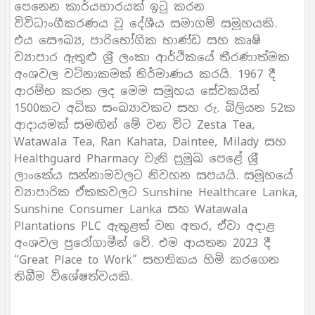
පෙනෙන කාර්යභාරයක් ඉටු කරන
විවිධාංගීකරණය වූ දේශීය සමාගම් සමූහයකි.
එය සෞඛ්‍ය, පාරිභෝගික භාණ්ඩ සහ කෘෂි
ව්‍යාපාර ඇතුළු ශ‍්‍රී ලංකා ආර්ථිකයේ තීරණාත්මක
අංශවල වටිනාකමක් නිර්මාණය කරයි. 1967 දී
ආරම්භ කරන ලද මෙම සමූහය සේවකයින්
1500කට අධික සංඛ්‍යාවකට සහ රු. බිලියන 52ක
ආදායමක් සමඟින් මේ වන විට Zesta Tea,
Watawala Tea, Ran Kahata, Daintee, Milady සහ
Healthguard Pharmacy වැනි ප‍්‍රමුඛ පෙළේ ශ‍්‍රී
ලාංකේය සන්නාමවලට නිවහන සපයයි. සමූහයේ
ව්‍යාපාරික ඒකකවලට Sunshine Healthcare Lanka,
Sunshine Consumer Lanka සහ Watawala
Plantations PLC ඇතුළත් වන අතර, ඒවා අදාළ
අංශවල පුරෝගාමීන් වේ. එම ආයතන 2023 දී
“Great Place to Work” සහතිකය හිමි කරගෙන
තිබීම විශේෂත්වයකි.