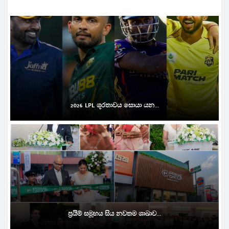
2026 LPL ශූරතාවය සොයා යන...
ප්‍රයිම් සමූහය සිය නවතම ශාඛාව...