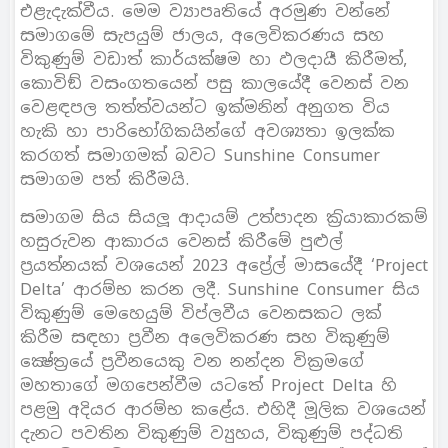
එළැදැක්වීය. මෙම ව්‍යාපෘතියේ අරමුණ වන්නේ
සමාගමේ සැපයුම් ජාලය, අලෙවිකරණය සහ
විකුණුම් වඩාත් කාර්යක්ෂම හා ඵලදායී කිරීමත්,
කොවිඞ් වසංගතයෙන් පසු කාලයේදී වෙනස් වන
වෙළඳපල තත්ත්වයන්ට ඉක්මනින් අනුගත විය
හැකි හා පාරිභෝගිකයින්ගේ අවශ්‍යතා ඉලක්ක
කරගත් සමාගමක් බවට Sunshine Consumer
සමාගම පත් කිරීමයි.
සමාගම සිය සියලූ ආදායම් උත්පාදන ක‍්‍රියාකාරකම්
හසුරුවන ආකාරය වෙනස් කිරීමේ පුළුල්
ප‍්‍රයත්නයක් වශයෙන් 2023 අපේ‍්‍රල් මාසයේදී ‘Project
Delta’ ආරම්භ කරන ලදී. Sunshine Consumer සිය
විකුණුම් මෙහෙයුම් විප්ලවීය වෙනසකට ලක්
කිරීම සඳහා ප‍්‍රවීන අලෙවිකරණ සහ විකුණුම්
ක්‍ෂේත‍්‍රයේ ප‍්‍රවීනයෙකු වන නන්දන වික‍්‍රමගේ
මහතාගේ මගපෙන්වීම යටතේ Project Delta හි
පළමු අදියර ආරම්භ කළේය. එහිදී මූලික වශයෙන්
දැනට පවතින විකුණුම් ව්‍යුහය, විකුණුම් පද්ධති