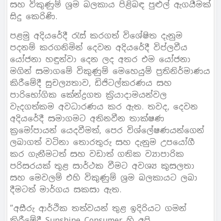
සහ විකුණුම් ශ‍්‍රම බලකාය පිළිබඳ පුළුල් ඇගයීමක්
සිදු කෙරිණි.
පළමු අදියරේදී රැස් කරගත් විශේෂිත දැනුම
පදනම් කරගනිමින් දෙවන අදියරේදී විප්ලවීය
යෝජනා හඳුන්වා දෙන ලද අතර එම යෝජනා
මගින් සමාගමේ විකුණුම් මෙහෙයුම් ප‍්‍රතිනිර්මාණය
කිරීමේදී සුචල්‍යතාව, ඩිජිටල්කරණය සහ
පාරිභෝගික කේන්ද්‍රගත ක‍්‍රියාදාමයන්වල
වැදගත්කම අවධාරණය කර ඇත. තවද, දෙවන
අදියරේදී සමාගමට අතිනවීන තාක්ෂණ
ක‍්‍රමෝපායන් යෙදවීමත්, පෙර විශ්ලේෂණයන්ගෙන්
ලබාගත් වටිනා තොරතුරු සහ දැනුම උපයෝගී
කර ගැනීමටත් සහ වඩාත් ගතික ව්‍යාපාරික
පරිසරයක් තුළ සාර්ථක වීමට අවශ්‍ය කුසලතා
සහ මෙවලම් එහි විකුණුම් ශ‍්‍රම බලකායට ලබා
දීමටත් මාර්ගය සකසා ඇත.
”අසීරු ආර්ථික තත්වයන් තුළ ඉදිරියට ගමන්
කිරීමේදී Sunshine Consumer හි අපි