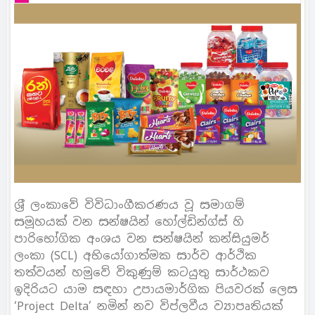
ශ‍්‍රී ලංකාවේ විවිධාංගීකරණය වූ සමාගම්
සමූහයක් වන සන්ෂයින් හෝල්ඩින්ග්ස් හි
පාරිභෝගික අංශය වන සන්ෂයින් කන්සියුමර්
ලංකා (SCL) අභියෝගාත්මක සාර්ව ආර්ථික
තත්වයන් හමුවේ විකුණුම් කටයුතු සාර්ථකව
ඉදිරියට යාම සඳහා උපායමාර්ගික පියවරක් ලෙස
‘Project Delta’ නමින් නව විප්ලවීය ව්‍යාපෘතියක්