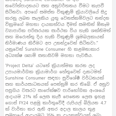
නවෝත්පාදනයට සහ අනුවර්තනය වීමට කැපවී
සිටිනවා. අපගේ සමස්ත විකුණුම් ක‍්‍රියාවලියේ සිදු
කරනු ලබන සැලකිය යුතු වෙනස්කම්වලට නන්දන
වික‍්‍රමගේ මහතා දායකත්වය දීමත් සමඟින් ඕනෑම
ව්‍යාපාරික පරිසරයක සාර්ථක විය හැකි ශක්තිමත්
සහ ඔරොත්තු දිය හැකි විකුණුම් ශ‍්‍රමබලකායක්
නිර්මාණය කිරීමට අප උනන්දුවෙන් සිටිනවා.”
යනුවෙන් Sunshine Consumer හි කළමනාකාර
අධ්‍යක්ෂ ශ්‍යාම් සතාසිවම් මහතා පැවසීය.
‘Project Delta’ යටතේ ක‍්‍රියාත්මක කරන ලද
උපායමාර්ගික ක‍්‍රියාමාර්ග හේතුවෙන් දැනටමත්
Sunshine Consumer සඳහා සුවිශේෂී වර්ධනයක්
සහ කාර්යසාධනයක් පෙන්නුම් කර තිබේ. ඒ අනුව
පසුගිය වසරට සාපේක්ෂව පාරිභෝගික අංශයේ
ආදායම 21% ක් ලෙස කැපී පෙනෙන ලෙස ඉහළ
ගොස් FY24 පළමු කාර්තුවේදී රුපියල් බිලියන 4.7
ක් වාර්තා කර ඇති අතර අදාල කාලය තුළ
සමූහයේ ආදායමට 35% ක දායකත්වයක් ලබා