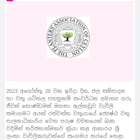
2023 අගෝස්තු 20 වන ඉරිදා දින, ජල සම්පාදන
හා වතු යටිතල පහසුකම් සංවර්ධන අමාත්‍ය ගරු.
ජීවන් තොණ්ඩමන් මහතා ඇල්කඩුව වැවිලි
සමාගමට අයත් රත්වත්ත වතුයායේ ජ්‍යෙෂ්ඨ වතු
පාලනාධිකාරිය වෙත පරුෂ වචනයෙන් බැන
වදිමින් තර්ජනාත්මකව ක‍්‍රියා කළ ආකාරය ශ්‍රී
ලංකා වැවිලිකරුවන්ගේ සංගමය තරයේ හෙළා