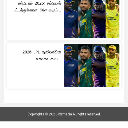
எல்.பி.எல் 2026: சம்பியன்
பட்டத்துக்கான பிளே-ஆஃப்...
2026 LPL ශූරතාවය
සොයා යන...
Copyrights © 2026 bizmedia All rights reserved.