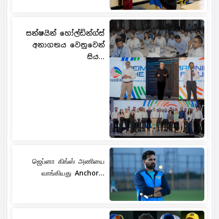
සන්ෂයින් හෝල්ඩින්ග්ස්
අනාගතය වෙනුවෙන්
සිය...
ஜெப்னா கிங்ஸ் அணியை
வாங்கியது Anchor...