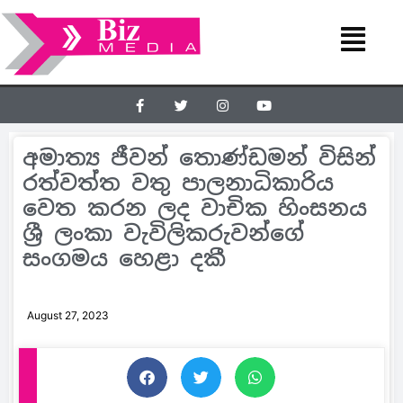
අමාත්‍ය ජීවන් තොණ්ඩමන් විසින්
රත්වත්ත වතු පාලනාධිකාරිය
වෙත කරන ලද වාචික හිංසනය
ශ්‍රී ලංකා වැවිලිකරුවන්ගේ
සංගමය හෙළා දකී
August 27, 2023