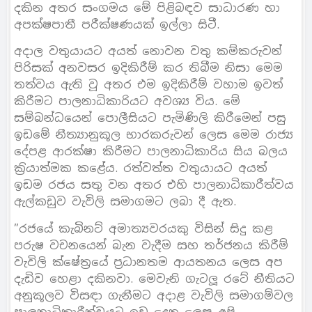
දකින අතර සංගමය මේ පිළිබඳව සාධාරණ හා
අපක්ෂපාතී පරීක්ෂණයක් ඉල්ලා සිටී.
අදාල වතුයායට අයත් නොවන වතු කම්කරුවන්
පිරිසක් අනවසර ඉදිකිරීම් කර තිබීම නිසා මෙම
තත්වය ඇති වූ අතර එම ඉදිකිරීම් වහාම ඉවත්
කිරීමට පාලනාධිකාරියට අවශ්‍ය විය. මේ
සම්බන්ධයෙන් පොලීසියට පැමිණිලි කිරීමෙන් පසු
ඉඩමේ නීත්‍යානුකූල භාරකරුවන් ලෙස මෙම රාජ්‍ය
දේපළ ආරක්ෂා කිරීමට පාලනාධිකාරිය සිය බලය
ක‍්‍රියාත්මක කළේය. රත්වත්ත වතුයායට අයත්
ඉඩම රජය සතු වන අතර එහි පාලනාධිකාරීත්වය
ඇල්කඩුව වැවිලි සමාගමට ලබා දී ඇත.
”රජයේ කැබිනට් අමාත්‍යවරයකු විසින් සිදු කළ
පරුෂ වචනයෙන් බැන වැදීම සහ තර්ජනය කිරීම්
වැවිලි ක්ෂේත‍්‍රයේ ප‍්‍රධානතම ආයතනය ලෙස අප
දැඩිව හෙළා දකිනවා. මෙවැනි ගැටලූ රටේ නීතියට
අනුකූලව විසඳා ගැනීමට අදාළ වැවිලි සමාගම්වල