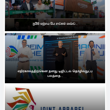
ප්‍රයිම් සමූහය සිය නවතම ශාඛාව...
எதிர்காலத்திற்கென தனது டிஜிட்டல் தொழில்நுட்ப
பலத்தை...