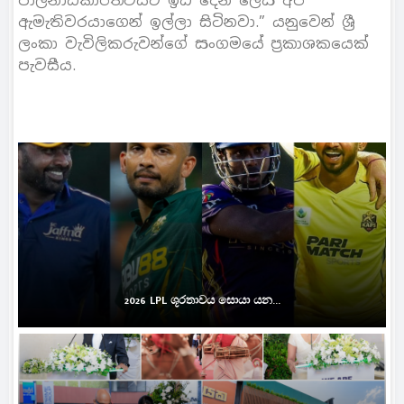
පාලනාධිකාරීත්වයට ඉඩ දෙන ලෙස අපි
ඇමැතිවරයාගෙන් ඉල්ලා සිටිනවා.” යනුවෙන් ශ්‍රී
ලංකා වැවිලිකරුවන්ගේ සංගමයේ ප‍්‍රකාශකයෙක්
පැවසීය.
2026 LPL ශූරතාවය සොයා යන...