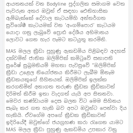
ආයතනයක් වන Bodyline පුද්ගලික සමාගම වෙත
පැවරුන අතර ඔවුන් ඒ සඳහා ඓතිහාසික
ඇම්බැක්කේ දේවාල කැටයම්හි අන්තර්ගත
සුවිශේෂී කැටයමක් වන ‘අංගම්පොර’ කැටයම
යොදා ගනු ලැබුවේ ප්‍රොඪ දේශීය අභිමානය
ලොවට ගෙන හැර පෑමට කටයුතු කරමිනි.
MAS මලල ක්‍රීඩා පුහුණු ඇකඩමිය පිළිබඳව අදහස්
දක්වමින් ජාතික ඔලිම්පික් කමිටුවේ සභාපති
සුරේෂ් සුබ්‍රමනියම් මහතා පැවසුවේ “ඔලිම්පික්
ක්‍රීඩා උළෙල නියෝජනය කිරීමට ලැබීම ඕනෑම
ක්‍රීඩකයකුගේ සිහිනයක්. ඔලිම්පික් ඉලක්ක
කරගනිමින් අනාගත තරුණ ක්‍රීඩක ක්‍රීඩිකාවන්
දිරිමත් කිරීම ඉතා වැදගත් යැයි අප සිතනවා.
මෙවර කණ්ඩායම දෙස බලන විට මෙම සිහිනය
සැබෑ කර ගත හැකි බව අපට ඔවුන්ට පෙන්වා දිය
හැකියි. ඒවගේම අපගේ ක්‍රීඩක ක්‍රීඩිකාවන්
ඉදිරියේදී ඔවුන්ගේ ජයග්‍රහණ කරා රැගෙන යාමට
MAS මලල ක්‍රීඩා පුහුණු ඇකඩමිය උපකාර වනු