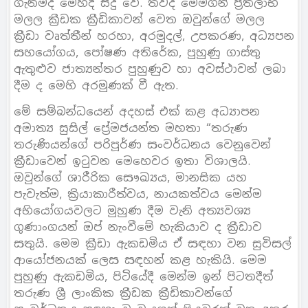
ගැනීමද මෙහිදී සිදු වේ. තවද මෙමගින් ප්‍රතිලාභ
මලල ක්‍රීඩක ක්‍රීඩිකාවන් වෙත ඔවුන්ගේ මලල
ක්‍රීඩා වෘත්තීන් හරහා, අරමුදල්, උපකරණ, අධ්‍යපන
සහයෝගය, පෝෂණ අතිරේක, පුහුණු ගාස්තු
ඇතුළුව ජාත්‍යන්තර පුහුණුව හා අවස්ථාවන් ලබා
දීම ද මෙහි අරමුණක් වී ඇත.
මේ සම්බන්ධයෙන් අදහස් එක් කළ අධ්‍යාපන
අමාත්‍ය සුසිල් ප්‍රේමජයන්ත මහතා “තරුණ
තරුණියන්ගේ පරිපූර්ණ සංවර්ධනය වෙනුවෙන්
ක්‍රීඩාවෙන් ඉටුවන මෙහෙවර ඉතා විශාලයි.
ඔවුන්ගේ ශාරීරික සෞඛ්‍යය, මානසික යහ
පැවැත්ම, ක්‍රියාකාරීත්වය, නායකත්වය මෙන්ම
අභියෝගයවලට මුහුණ දීම වැනි අත්‍යවශ්‍ය
ගුණාංගයන් ඔප් නැංවීමේ හැකියාව ද ක්‍රීඩාව
සතුයි. මෙම ක්‍රීඩා ඇකඩමිය ඒ සඳහා වන සුවිසල්
ආයෝජනයක් ලෙස සඳහන් කළ හැකියි. මෙම
පුහුණු ඇකඩමිය, පිටියේදී මෙන්ම ඉන් පිටතදීත්
තරුණ ශ්‍රී ලාංකික ක්‍රීඩක ක්‍රීඩිකාවන්ගේ