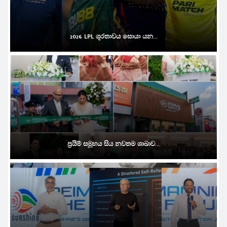
2026 LPL ශූරතාවය සොයා යන...
ප්‍රයිම් සමූහය සිය නවතම ශාඛාව...