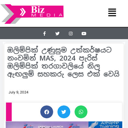
ඔලිම්පික් උණුසුම උත්කර්ෂයට
නංවමින් MAS, 2024 පැරිස්
ඔලිම්පික් තරගාවලියේ නිල
ඇඟලුම් සහකරු ලෙස එක් වෙයි
July 9, 2024