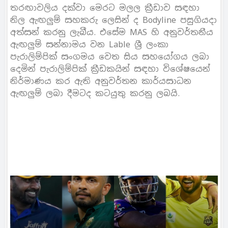
තරඟාවලිය දක්වා මෙරට මලල ක්‍රීඩාව සඳහා
නිල ඇඟලුම් සහකරු ලෙසින් ද Bodyline පසුගියදා
අත්සන් කරනු ලැබීය. එසේම MAS හි අනුවර්තනීය
ඇඟලුම් සන්නාමය වන Lable ශ්‍රී ලංකා
පැරාලිම්පික් සංගමය වෙත සිය සහයෝගය ලබා
දෙමින් පැරාලිම්පික් ක්‍රීඩකයින් සඳහා විශේෂයෙන්
නිර්මාණය කර ඇති අනුවර්තන කාර්යසාධන
ඇඟලුම් ලබා දීමටද කටයුතු කරනු ලබයි.