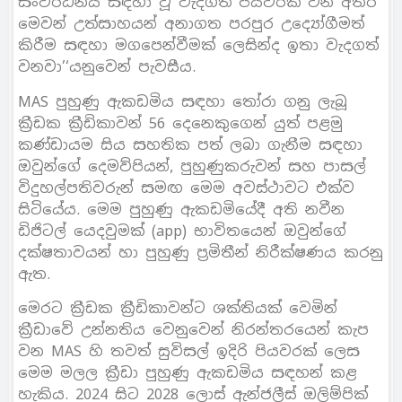
සංවර්ධනය සඳහා වූ වැදගත් පියවරක් වන අතර
මෙවන් උත්සාහයන් අනාගත පරපුර උද්‍යෝගීමත්
කිරීම සඳහා මගපෙන්වීමක් ලෙසින්ද ඉතා වැදගත්
වනවා’‘යනුවෙන් පැවසීය.
MAS පුහුණු ඇකඩමිය සඳහා තෝරා ගනු ලැබූ
ක්‍රීඩක ක්‍රීඩිකාවන් 56 දෙනෙකුගෙන් යුත් පළමු
කණ්ඩායම සිය සහතික පත් ලබා ගැනීම සඳහා
ඔවුන්ගේ දෙමව්පියන්, පුහුණුකරුවන් සහ පාසල්
විදුහල්පතිවරුන් සමඟ මෙම අවස්ථාවට එක්ව
සිටියේය. මෙම පුහුණු ඇකඩමියේදී අති නවීන
ඩිජිටල් යෙදවුමක් (app) භාවිතයෙන් ඔවුන්ගේ
දක්ෂතාවයන් හා පුහුණු ප්‍රමිතීන් නිරීක්ෂණය කරනු
ඇත.
මෙරට ක්‍රීඩක ක්‍රීඩිකාවන්ට ශක්තියක් වෙමින්
ක්‍රීඩාවේ උන්නතිය වෙනුවෙන් නිරන්තරයෙන් කැප
වන MAS හි තවත් සුවිසල් ඉදිරි පියවරක් ලෙස
මෙම මලල ක්‍රීඩා පුහුණු ඇකඩමිය සඳහන් කළ
හැකිය. 2024 සිට 2028 ලොස් ඇන්ජලීස් ඔලිම්පික්