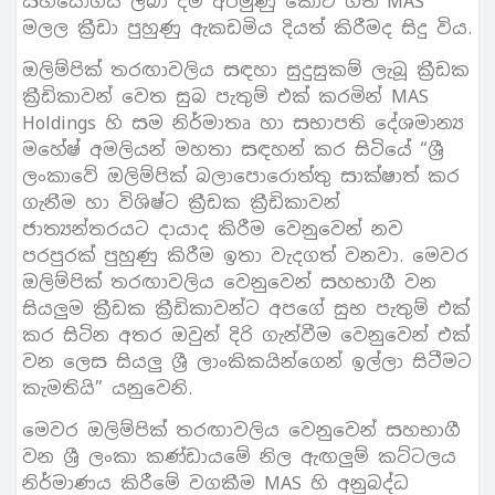
සහයෝගය ලබා දීම අරමුණු කොට ගත් MAS
මලල ක්‍රීඩා පුහුණු ඇකඩමිය දියත් කිරීමද සිදු විය.
ඔලිම්පික් තරඟාවලිය සඳහා සුදුසුකම් ලැබූ ක්‍රීඩක
ක්‍රීඩිකාවන් වෙත සුබ පැතුම් එක් කරමින් MAS
Holdings හි සම නිර්මාතෘ හා සභාපති දේශමාන්‍ය
මහේෂ් අමලියන් මහතා සඳහන් කර සිටියේ “ශ්‍රී
ලංකාවේ ඔලිම්පික් බලාපොරොත්තු සාක්ෂාත් කර
ගැනීම හා විශිෂ්ට ක්‍රීඩක ක්‍රීඩිකාවන්
ජාත්‍යන්තරයට දායාද කිරීම වෙනුවෙන් නව
පරපුරක් පුහුණු කිරීම ඉතා වැදගත් වනවා. මෙවර
ඔලිම්පික් තරඟාවලිය වෙනුවෙන් සහභාගී වන
සියලුම ක්‍රීඩක ක්‍රීඩිකාවන්ට අපගේ සුභ පැතුම් එක්
කර සිටින අතර ඔවුන් දිරි ගැන්වීම වෙනුවෙන් එක්
වන ලෙස සියලු ශ්‍රී ලාංකිකයින්ගෙන් ඉල්ලා සිටීමට
කැමතියි” යනුවෙනි.
මෙවර ඔලිම්පික් තරඟාවලිය වෙනුවෙන් සහභාගී
වන ශ්‍රී ලංකා කණ්ඩායමේ නිල ඇඟලුම් කට්ටලය
නිර්මාණය කිරීමේ වගකීම MAS හි අනුබද්ධ