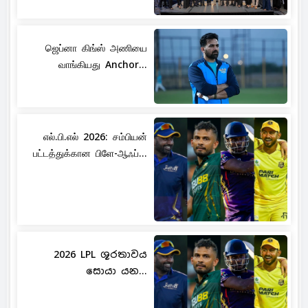
ஜெப்னா கிங்ஸ் அணியை
வாங்கியது Anchor...
எல்.பி.எல் 2026: சம்பியன்
பட்டத்துக்கான பிளே-ஆஃப்...
2026 LPL ශූරතාවය
සොයා යන...