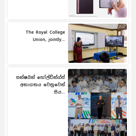
The Royal College
Union, jointly...
සන්ෂයින් හෝල්ඩින්ග්ස්
අනාගතය වෙනුවෙන්
සිය...