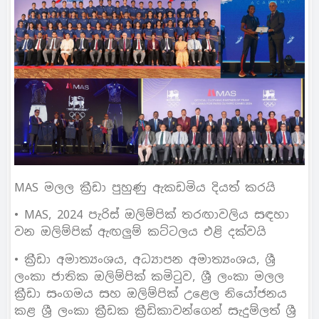
MAS මලල ක්‍රීඩා පුහුණු ඇකඩමිය දියත් කරයි
• MAS, 2024 පැරිස් ඔලිම්පික් තරඟාවලිය සඳහා
වන ඔලිම්පික් ඇඟලුම් කට්ටලය එළි දක්වයි
• ක්‍රීඩා අමාත්‍යංශය, අධ්‍යාපන අමාත්‍යංශය, ශ්‍රී
ලංකා ජාතික ඔලිම්පික් කමිටුව, ශ්‍රී ලංකා මලල
ක්‍රීඩා සංගමය සහ ඔලිම්පික් උළෙල නියෝජනය
කළ ශ්‍රී ලංකා ක්‍රීඩක ක්‍රීඩිකාවන්ගෙන් සැදුම්ලත් ශ්‍රී