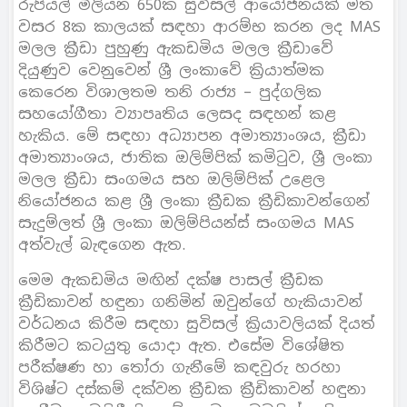
රුපියල් මිලියන 650ක සුවිසල් ආයෝජනයක් මත
වසර 8ක කාලයක් සඳහා ආරම්භ කරන ලද MAS
මලල ක්‍රීඩා පුහුණු ඇකඩමිය මලල ක්‍රීඩාවේ
දියුණුව වෙනුවෙන් ශ්‍රී ලංකාවේ ක්‍රියාත්මක
කෙරෙන විශාලතම තනි රාජ්‍ය – පුද්ගලික
සහයෝගීතා ව්‍යාපෘතිය ලෙසද සඳහන් කළ
හැකිය. මේ සඳහා අධ්‍යාපන අමාත්‍යාංශය, ක්‍රීඩා
අමාත්‍යාංශය, ජාතික ඔලිම්පික් කමිටුව, ශ්‍රී ලංකා
මලල ක්‍රීඩා සංගමය සහ ඔලිම්පික් උළෙල
නියෝජනය කළ ශ්‍රී ලංකා ක්‍රීඩක ක්‍රීඩිකාවන්ගෙන්
සැදුම්ලත් ශ්‍රී ලංකා ඔලිම්පියන්ස් සංගමය MAS
අත්වැල් බැඳගෙන ඇත.
මෙම ඇකඩමිය මඟින් දක්ෂ පාසල් ක්‍රීඩක
ක්‍රීඩිකාවන් හඳුනා ගනිමින් ඔවුන්ගේ හැකියාවන්
වර්ධනය කිරීම සඳහා සුවිසල් ක්‍රියාවලියක් දියත්
කිරීමට කටයුතු යොදා ඇත. එසේම විශේෂිත
පරීක්ෂණ හා තෝරා ගැනීමේ කඳවුරු හරහා
විශිෂ්ට දස්කම් දක්වන ක්‍රීඩක ක්‍රීඩිකාවන් හඳුනා