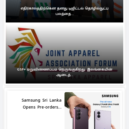
எதிர்காலத்திற்கென தனது டிஜிட்டல் தொழில்நுட்ப
பலத்தை...
GSP+ மறுவிண்ணப்பம் நெருங்குகிறது: இலங்கையின்
ஆடைத்...
Samsung Sri Lanka
Opens Pre-orders...