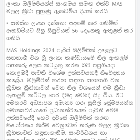
ලංකා ඔලිම්පියන්ස් සංගමය සමඟ එක්ව MAS
මලල ක්‍රීඩා පුහුණු ඇකඩමිය දියත් කරයි
• සමස්ත ලංකා දක්ෂතා පදනම් කර ගනිමින්
ඇකඩමියට සිසු සිසුවියන් 56 දෙනෙකු ඇතුළත් කර
ගනියි
MAS Holdings 2024 පැරිස් ඔලිම්පික් උළෙලට
සහභාගී වන ශ්‍රී ලංකා කණ්ඩායමේ නිල ඇඟලුම්
සහකරු ලෙස කටයුතු කරන බව පසුගියදා
කොළඹදී පැවති විශේෂ උත්සවයකදී නිවේදනය
කළේය. ඔලිම්පික් තරඟ සඳහා සහභාගී වන
ක්‍රීඩක ක්‍රීඩිකාවන් වෙත නිල වශයෙන් එම ක්‍රීඩා
ඇඟලුම් කට්ටල භාර දීමද මෙහිදී සිදු විය. ඊට
අමතරව අධ්‍යාපන අමාත්‍ය ගරු සුසිල් ප්‍රේමජයන්ත
අමාත්‍යවරයාගේ ප්‍රධානත්වයෙන් පැවති මෙම
උත්සවයේදී හෙට දවසේ ඔලිම්පික් තරඟ
නියෝජනය කිරීම වෙනුවෙන් තරුණ මලල ක්‍රීඩක
ක්‍රීඩිකාවන් හඳුනාගැනීම, සංවර්ධනය හා