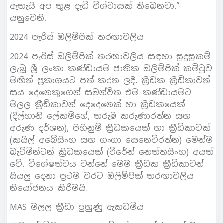
ඇතැයි අප තුළ දැඩි විශ්වාසක් තිබෙනවා.”
යනුවෙනි.
2024 පැරිස් ඔලිම්පික් තරඟාවලිය
2024 පැරිස් ඔලිම්පික් තරඟාවලිය සඳහා සුදුසුකම්
ලැබූ ශ්‍රී ලංකා කණ්ඩායම ජාතික ඔලිම්පික් කමිටුව
මඟින් ප්‍රකාශයට පත් කරන ලදී. ක්‍රීඩක ක්‍රීඩිකාවන්
සය දෙනෙකුගෙන් සමන්විත එම කණ්ඩායමට
මලල ක්‍රීඩිකාවන් දෙදෙනෙක් හා ක්‍රීඩකයෙක්
(දිල්හානි ලේකම්ගේ, තරුෂි කරුණාරත්න සහ
අරුණ දර්ශන), පිහිනුම් ක්‍රීඩකයෙක් හා ක්‍රීඩිකාවක්
(කයිල් අබේසිංහ සහ ගංගා සෙනෙවිරත්න) මෙන්ම
බැට්මින්ටන් ක්‍රිඩකයෙක් (විරේන් නෙත්තසිංහ) අයත්
වේ. විශේෂත්වය වන්නේ මෙම ක්‍රීඩක ක්‍රීඩිකාවන්
සියලු දෙනා ප්‍රථම වරට ඔලිම්පික් තරඟාවලිය
නියෝජනය කිරීමයි.
MAS මලල ක්‍රීඩා පුහුණු ඇකඩමිය