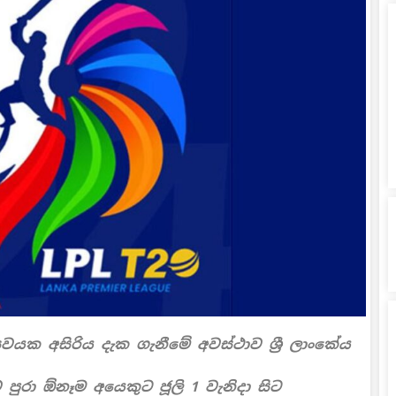
වයක අසිරිය දැක ගැනීමේ අවස්ථාව ශ්‍රී ලාංකේය
 පුරා ඕනෑම අයෙකුට ජූලි 1 වැනිදා සිට