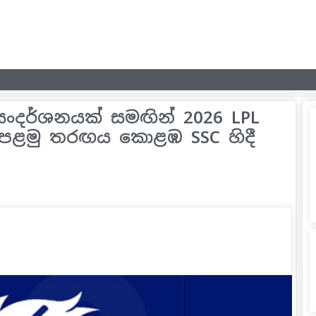
සංදර්ශනයක් සමඟින් 2026 LPL
පළමු තරඟය කොළඹ SSC හිදී