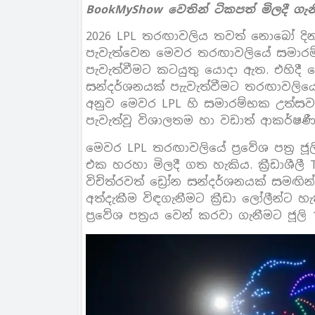
BookMyShow වෙතින් ටිකපත් මිලදී ගැ
2026 LPL තරඟාවලිය තවත් නොබෝ දින
පැවැත්වෙන මෙවර තරඟාවලියේ සමාරම
පැවැත්වීමට කටයුතු යොදා ඇත. එහිදී ඩ
සන්දර්ශනයක් පැැවැත්වීමට තරඟාවලියේ 
අනුව මෙවර LPL හි සමාරම්භක උත්සවය 
පැවැත්වූ විශාලතම හා වඩාත් ආකර්ෂ
මෙවර LPL තරඟාවලියේ ප්‍රවේශ පත්‍ර ජ
එක හරහා මිලදී ගත හැකිය. ක්‍රීඩාශීලී
විචිත්රවත් ඩ්‍රෝන සන්දර්ශනයක් සමඟින
අත්දැකීම විඳගැනීමට ක්‍රීඩා ලෝලීන්ට
ප්‍රවේශ පත්‍රය වෙන් කරවා ගැනීමට ජූලි 