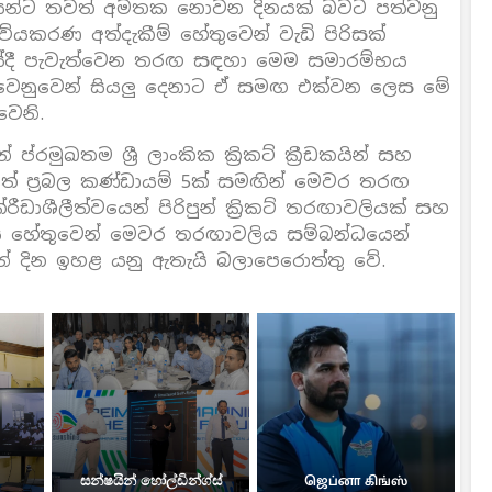
ක්ෂකයන්ට තවත් අමතක නොවන දිනයක් බවට පත්වනු
්යකරණ අත්දැකීම් හේතුවෙන් වැඩි පිරිසක්
රියේදී පැවැත්වෙන තරඟ සඳහා මෙම සමාරම්භය
ම වෙනුවෙන් සියලු දෙනාට ඒ සමඟ එක්වන ලෙස මේ
ෙනි.
රමුඛතම ශ්‍රී ලාංකික ක්‍රිකට් ක්‍රීඩකයින් සහ
ම්ලත් ප්‍රබල කණ්ඩායම් 5ක් සමඟින් මෙවර තරඟ
ාශීලීත්වයෙන් පිරිපුන් ක්‍රිකට් තරඟාවලියක් සහ
ය හේතුවෙන් මෙවර තරඟාවලිය සම්බන්ධයෙන්
ෙන් දින ඉහළ යනු ඇතැයි බලාපෙරොත්තු වේ.
සන්ෂයින් හෝල්ඩින්ග්ස්
ஜெப்னா கிங்ஸ்