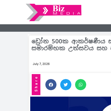
ඩ්‍රෝන 500ක ආකර්ෂණීය 
සමාරම්භක උත්සවය සහ 
July 7, 2026
Share