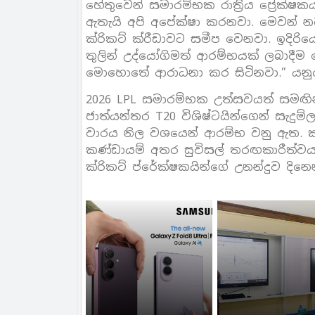
හේතුවෙන් සමාරම්භක රාත්‍රිය ප්‍රේ
ඇතැයි අපි අපේක්ෂා කරනවා. මෙවන් නව
ක්රිකට් ක්රීඩාවට සමීප වෙනවා. ඉදි
තුලින් උද්යෝගිමත් ආරම්භයක් ලබාදී
මොහොතේ ආරාධනා කර සිටිනවා.” යනුව
2026 LPL සමාරම්භක උත්සවයත් සමඟින් ප්
ජාත්යන්තර T20 විශිෂ්ටයින්ගෙන් සැදු
වාරය නිල වශයෙන් ආරම්භ වනු ඇත. ක්රීඩ
කණ්ඩායම් අතර සුවිසල් තරඟකාරීත්ව
ක්රිකට් ප්රේක්ෂකයින්ගේ උනන්දුව දින