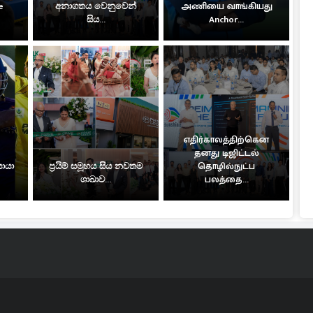
e
අනාගතය වෙනුවෙන්
அணியை வாங்கியது
සිය...
Anchor...
எதிர்காலத்திற்கென
தனது டிஜிட்டல்
සොයා
ප්‍රයිම් සමූහය සිය නවතම
தொழில்நுட்ப
ශාඛාව...
பலத்தை...