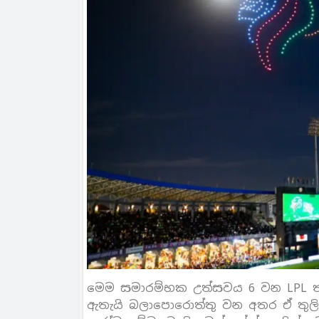
මෙම සමාරම්භක උත්සවය 6 වන LPL ත
ඇතැයි බලාපොරොත්තු වන අතර ඒ තුලින් ක