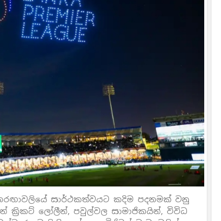
රඟාවලියේ සාර්ථකත්වයට කදිම පදනමක් වනු
්‍රිකට් ලෝලීන්, පවුල්වල සාමාජිකයින්, විවිධ