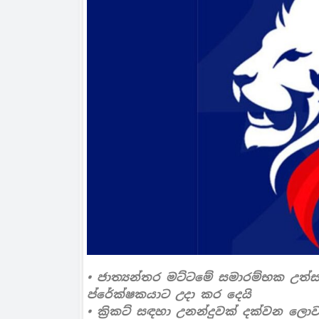
• ජාත්‍යන්තර මට්ටමේ සමාරම්භක උත්ස
ප්රේක්ෂකයාට උදා කර දෙයි
• ක්‍රිකට් සඳහා උනන්දුවක් දක්වන ලොව