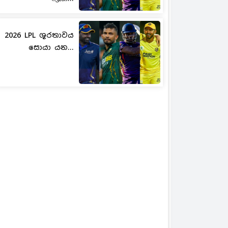
2026 LPL ශූරතාවය
සොයා යන...