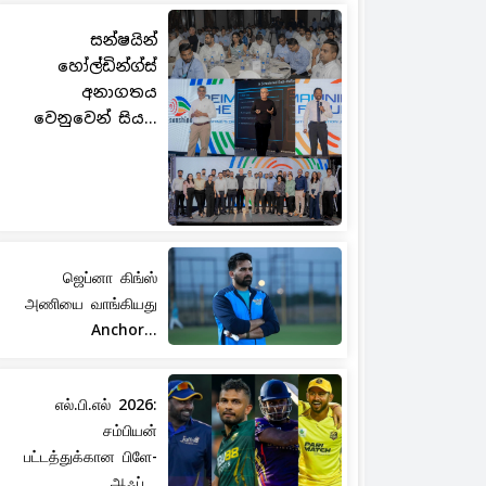
සන්ෂයින්
හෝල්ඩින්ග්ස්
අනාගතය
වෙනුවෙන් සිය...
ஜெப்னா கிங்ஸ்
அணியை வாங்கியது
Anchor...
எல்.பி.எல் 2026:
சம்பியன்
பட்டத்துக்கான பிளே-
ஆஃப்...