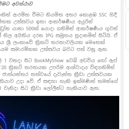
නීමට අවස්ථාව
කින් ආරම්භ වීමට නියමිත අතර කොළඹ SSC හිදී
්භක උත්සවය ඉතා ආකර්ෂණීය අයුරින්
්‍රෝන යානා 500ක් යොදා ගනිමින් ආකර්ෂණීය ගුවන්
නිල අයිතිය දරන IPG සමූහය සූදානමින් සිටියි. ඒ
ශ්‍රී ලංකාවේ ක්‍රිකට් තරඟාවලියක මෙතෙක්
ණීයම සමාරම්භක උත්සවය බවට පත් වනු ඇත.
ූලි 1 වනදා සිට BookMyShow වෙබ් අඩවිය හෝ ඇප්
 T20 ක්‍රිකට් තරඟයක උපරිම ආශ්වාදය විඳගනිමින්
් ජාත්යන්තර තත්වයේ දැවැන්ත ක්‍රීඩා උත්සවයක
 හැකියාව උදා වේ. ඒ සඳහා හැකි ඉක්මණින් තමන්ගේ
1 වැනිදා සිට ක්‍රීඩා ලෝලීන්ට හැකියාව ඇත.