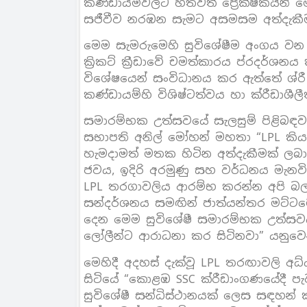
කණ්ඩායම්වලට හිතවත් ප්‍රේක්ෂකයින් මෙ
සජීවීව නරඹන සැමට අසමසම අත්දැකීම
මෙම සැමරුමෙහි සුවිශේෂීම අංගය වන ඩ්
ක්‍රිකට් ක්‍රීඩාවේ චමත්කාරය ප්රදර්ශ
විශේෂයෙන් සංවිධානය කර ඇත්තේ ශ්රී 
කණ්ඩායම්හි විශිෂ්ටත්වය හා ක්රීඩාශී
සමාරම්භක උත්සවයේ සැලසුම් පිළිබඳව
සභාපති අනිල් මෝහන් මහතා “LPL කියන
හැමදාමත් මතක හිටින අත්දැකීමක් ලබ
ජවය, ඉදිරි අරමුණු සහ වර්ධනය මැනවි
LPL තරගාවලිය ආරම්භ කරන්න අපි බලා
සන්දර්ශනය සමඟින් ජාත්යන්තර මට්ටමේ
දෙන මෙම සුවිශේෂී සමාරම්භක උත්සවය න
ලෝලීන්ට ආරාධනා කර සිටිනවා” යනුවෙන
මෙහිදී අදහස් දැක්වූ LPL තරඟාවලි
සිටියේ “කොළඹ SSC ක්රීඩාංගණයේදී 
සුවිශේෂී සන්ධිස්ථානයක් ලෙස සඳහන්