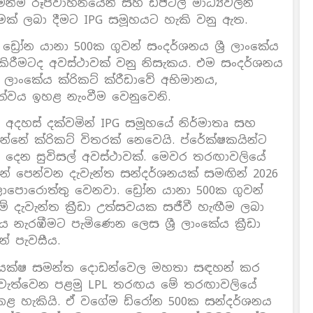
න්ම රූපවාහිනියෙන් සහ ඩිජිටල් මාධ්‍යවලින්
ක් ලබා දීමට IPG සමූහයට හැකි වනු ඇත.
‍රෝන යානා 500ක ගුවන් සංදර්ශනය ශ්‍රී ලාංකේය
නය කිරීමටද අවස්ථාවක් වනු නිසැකය. එම සංදර්ශනය
ලාංකේය ක්රිකට් ක්රීඩාවේ අභිමානය,
ලීත්වය ඉහළ නැංවීම වෙනුවෙනි.
 අදහස් දක්වමින් IPG සමූහයේ නිර්මාතෘ සහ
්නේ ක්රිකට් විතරක් නෙවෙයි. ප්රේක්ෂකයින්ට
ා දෙන සුවිසල් අවස්ථාවක්. මෙවර තරඟාවලියේ
න් පෙන්වන දැවැන්ත සන්දර්ශනයක් සමඟින් 2026
පොරොත්තු වෙනවා. ඩ්‍රෝන යානා 500ක ගුවන්
 දැවැන්ත ක්‍රීඩා උත්සවයක සජීවී හැඟීම ලබා
ැරඹීමට පැමිණෙන ලෙස ශ්‍රී ලාංකේය ක්‍රීඩා
් පැවසීය.
 අධ්යක්ෂ සමන්ත දොඩන්වෙල මහතා සඳහන් කර
පැවැත්වෙන පළමු LPL තරඟය මේ තරඟාවලියේ
 කළ හැකියි. ඒ වගේම ඩ්රෝන 500ක සන්දර්ශනය