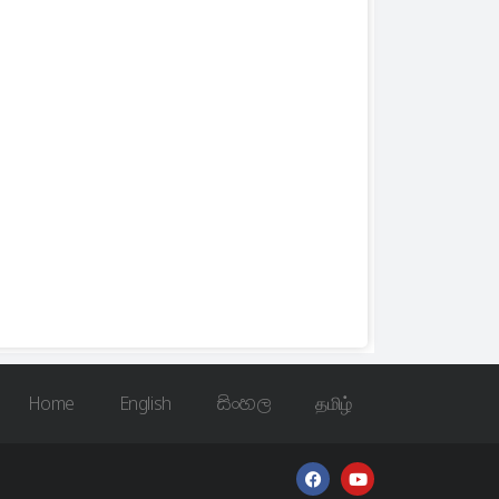
Home
English
සිංහල
தமிழ்