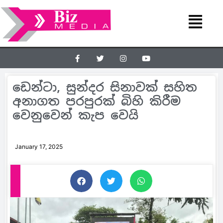
ඩෙන්ටා, සුන්දර සිනාවක් සහිත
අනාගත පරපුරක් බිහි කිරීම
වෙනුවෙන් කැප වෙයි
January 17, 2025