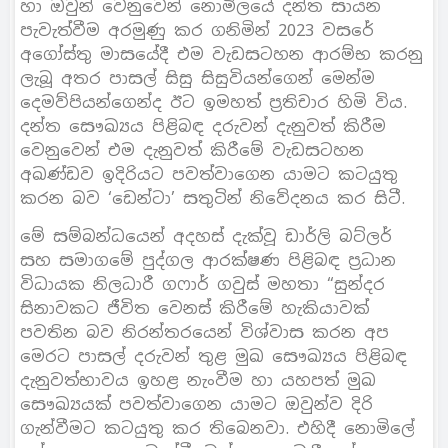
හා ඔවුන් වෙනුවෙන් නොමිලයේ දන්ත සායන
පැවැත්වීම අරමුණු කර ගනිමින් 2023 වසරේ
අගෝස්තු මාසයේදී එම වැඩසටහන ආරම්භ කරනු
ලැබූ අතර පාසල් සිසු සිසුවියන්ගෙන් මෙන්ම
දෙමව්පියන්ගෙන්ද ඊට ඉමහත් ප්‍රතිචාර හිමි විය.
දන්ත සෞඛ්‍යය පිළිබඳ දරුවන් දැනුවත් කිරීම
වෙනුවෙන් එම දැනුවත් කිරීමේ වැඩසටහන
අඛණ්ඩව ඉදිරියට පවත්වාගෙන යාමට කටයුතු
කරන බව ‘ඩෙන්ටා’ සතුටින් නිවේදනය කර සිටී.
මේ සම්බන්ධයෙන් අදහස් දැක්වූ ඩාර්ලි බට්ලර්
සහ සමාගමේ පුද්ගල ආරක්ෂණ පිළිබඳ ප්‍රධාන
විධායක නිලධාරී ගෆාර් ගවුස් මහතා “සුන්දර
සිනාවකට ජීවිත වෙනස් කිරීමේ හැකියාවක්
පවතින බව නිරන්තරයෙන් විශ්වාස කරන අප
මෙරට පාසල් දරුවන් තුළ මුඛ සෞඛ්‍යය පිළිබඳ
දැනුවත්භාවය ඉහළ නැංවීම හා යහපත් මුඛ
සෞඛ්‍යයක් පවත්වාගෙන යාමට ඔවුන්ව දිරි
ගැන්වීමට කටයුතු කර තිබෙනවා. එහිදී නොමිලේ