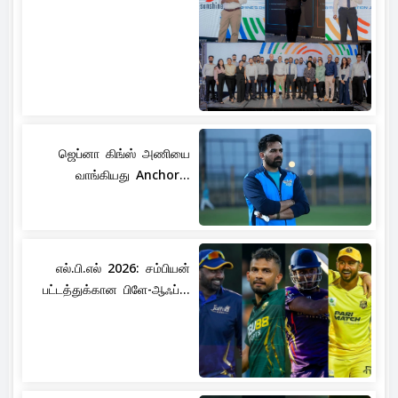
ஜெப்னா கிங்ஸ் அணியை
வாங்கியது Anchor...
எல்.பி.எல் 2026: சம்பியன்
பட்டத்துக்கான பிளே-ஆஃப்...