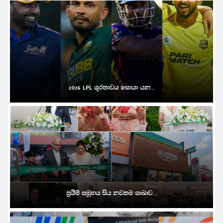
2026 LPL ශූරතාවය සොයා යන...
ප්‍රයිම් සමූහය සිය නවතම ශාඛාව...