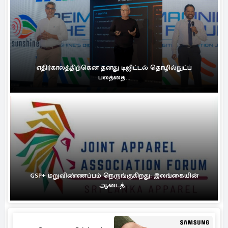
எதிர்காலத்திற்கென தனது டிஜிட்டல் தொழில்நுட்ப
பலத்தை...
GSP+ மறுவிண்ணப்பம் நெருங்குகிறது: இலங்கையின்
ஆடைத்...