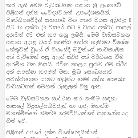
කර ඇති මෙම වැඩසටහන සඳහා ශ්‍රී ලංකාවේ
පිළිගත් දන්ත වෛද්‍යවරුන්, උපදේශකයින්,
වෘත්තියවේදීන් සහභාගී වන අතර වයස අවුරුදු 8
සිට 14 දක්වා (3 වසරේ සිට 8 වසර දක්වා) පාසල්
දරුවන් ඊට එක් කර ගනු ලබයි. මෙම වැඩසටහන
සඳහා අදාළ වයස් කාණ්ඩ තෝරා ගැනීමට විශේෂ
හේතුවක් වූයේ ඒ වයසේදී ඔවුන්ගේ තාවකාලික
දත් වැටීමෙන් පසු අලුත් ස්ථිර දත් වර්ධනය වීම
ආරම්භ වන නිසයි. ජීවිත කාලය පුරාම එම ස්ථිර
දත් ආරක්ෂා කරමින් මනා මුඛ සෞඛ්‍යයක්
පවත්වාගෙන යාමට ඔවුන්ට මෙම දන්ත සෞඛ්‍ය
වැඩසටහන් ඉමහත් රුකුලක් වනු ඇත.
මෙම වැඩසටහන සාර්ථක කර ගැනීම සඳහා
පාසලේ විදුහල්පතිවරුන් හා ගුරු මහත්ම
මහත්මීන්ගේ මෙන්ම දෙමව්පියන්ගේ සහයෝගයද
හිමි වේ.
පිළිගත් රජයේ දන්න විශේෂඥයින්ගේ