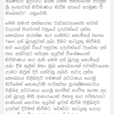
අඛණ්ඩව ඉදිරියට ගෙන යමින් සිනහවෙන් පිරිපුන්
ශ්‍රී ලංකාවක් නිර්මාණය කිරීම අපගේ අරමුණ වී
තිබෙනවා”. යනුවෙනි.
මෙම සමාජ සත්කාරක වැඩසටහනෙහි තවත්
වැදගත් පියවරක් වනුයේ දරුවන්ගේ දන්ත
සෞඛ්‍යය ආරක්ෂා කර ගැනීමට නොමිලේ Denta
Teen දත් බුරුසුවක් ලබා දීමට කටයුතු කිරීමයි.
නව යොවුන් වියේ පසුවන දරුවන්ගේ වැඩෙන දත්
සහ අත්වලට සරිලන අයුරින් විශේෂයෙන්
නිර්මාණය කර ඇති මෙම දත් බුරුසු නොමිලේ
ලබා දීම තුළින් මනා මුඛ සෞඛ්‍යයක් පවත්වාගෙන
යාමට ඔවුන් දිරි ගන්වනු ලබයි. තවද දන්ත
සෞඛ්‍යය පිළිබඳව පමණක් අවධානය යොමු
කිරීමෙන් නොනැවතී පාරිසරික සුරක්ෂිතතාවය
පිළිබඳ අවධානය යොමු කරමින් භාවිත කරන ලද
දත් බුරුසු නිසි ආකාරයෙන් එකතු කර පරිසරයට
හානියක් නොවන අයුරින් ඉවත් කිරීම පිළිබඳව
දරුවන් දිරිමත් කිරීමට ‘ඩෙන්ටා’ කටයුතු යොදා