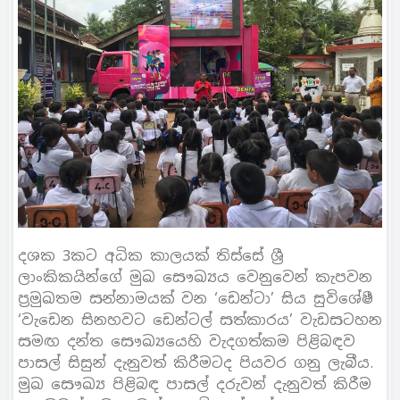
දශක 3කට අධික කාලයක් තිස්සේ ශ්‍රී
ලාංකිකයින්ගේ මුඛ සෞඛ්‍යය වෙනුවෙන් කැපවන
ප්‍රමුඛතම සන්නාමයක් වන ‘ඩෙන්ටා’ සිය සුවිශේෂී
‘වැඩෙන සිනහවට ඩෙන්ටල් සත්කාරය’ වැඩසටහන
සමඟ දන්ත සෞඛ්‍යයෙහි වැදගත්කම පිළිබඳව
පාසල් සිසුන් දැනුවත් කිරීමටද පියවර ගනු ලැබීය.
මුඛ සෞඛ්‍ය පිළිබඳ පාසල් දරුවන් දැනුවත් කිරීම