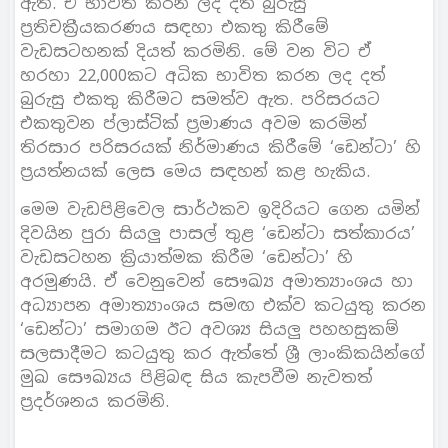
ඇත. ඒ භාවිත කරන ලද දත් බුරුසු
ප්‍රතිචක්‍රීයකරණය සඳහා එකතු කිරීමේ
වැඩසටහනක් දියත් කරමිනි. මේ වන විට ඒ
හරහා 22,000කට අධික භාවිත කරන ලද දත්
බුරුසු එකතු කිරීමට සමත්ව ඇත. පරිසරයට
එකතුවන ප්ලාස්ටික් ප්‍රමාණය අවම කරමින්
තිරසාර පරිසරයක් නිර්මාණය කිරීමේ ‘ඩෙන්ටා’ හි
ප්‍රයත්නයක් ලෙස මෙය සඳහන් කළ හැකිය.
මෙම වැඩපිළිවෙල සාර්ථකව ඉදිරියට ගෙන යමින්
දිවයින පුරා සියලු පාසල් තුළ ‘ඩෙන්ටා සත්කාරය’
වැඩසටහන ක්‍රියාත්මක කිරීම ‘ඩෙන්ටා’ හි
අරමුණයි. ඒ වෙනුවෙන් සෞඛ්‍ය අමාත්‍යාංශය හා
අධ්‍යාපන අමාත්‍යාංශය සමඟ එක්ව කටයුතු කරන
‘ඩෙන්ටා’ සමාගම ඊට අවශ්‍ය සියලු පහහසුකම්
සලසාදීමට කටයුතු කර ඇත්තේ ශ්‍රී ලාංකිකයින්ගේ
මුඛ සෞඛ්‍යය පිළිබඳ සිය කැපවීම නැවතත්
ප්‍රදර්ශනය කරමිනි.