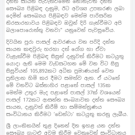
දන්ත සායන පැවැත්වීමෙන් නොනැවතී දන්ත
සෞඛ්‍ය පිළිබඳ දැනුම, ඊට අවශ්‍ය උපකරණ ලබා
දෙමින් සෞඛ්‍යය පිළිබඳව මෙන්ම පාරිසරික
තිරසාරභාවය පිළිබඳව ඔවුන් දිරි ගැන්වීමට අපි
බලාපොරොත්තු වනවා” යනුවෙන් පැවසුවේය.
දිවයින පුරා පාසල් ආවරණය වන පරිදි දන්ත
සායන කඳවුරු හරහා දත් රෝග හා ඒවා
වැළැක්වීම පිළිබඳ සිසුන් දැනුවත් කිරීමට කටයුතු
යොදා ඇති මෙම වැඩසටහන මේ වන විට සිසු
සිසුවියන් 105,892කට අධික ප්‍රමාණයක් වෙත
ප්‍රතිලාභ හිමි කර දීමට සමත්ව ඇත. ඒ යටතේ
මේ වනවිට බස්නාහිර පළාතේ පාසල් 135ක
මෙන්ම උතුර මැද පළාතේ පාසල් 37ක් වශයෙන්
පාසල් 172කට ආසන්න සංඛ්‍යාවක දන්ත සෞඛ්‍ය
සායන, දැනුවත් කිරීම් හා සම්මන්ත්‍රණය
සංවිධානය කිරීමට ‘ඩෙන්ටා’ කටයුතු කරනු ලැබීය.
ශ්‍රී ලාංකිකයින් තුළ දිනෙන් දින ඉහළ යන දන්ත
සෞඛ්‍ය ගැටළු අවම කිරීම වෙනුවෙන් සංවිධානය