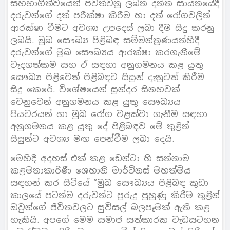
සහභාගීත්වයෙන් පවත්වනු ලබන දන්ත සායනයේදී
දරුවන්ගේ දත් පරීක්ෂා කිරීම හා දත් රෝගවලින්
ආරක්ෂා වීමට අවශ්‍ය උපදෙස් ලබා දීම සිදු කරනු
ලබයි. මුඛ සෞඛ්‍ය පිළිබඳ සම්මන්ත්‍රණයන්හිදී
දරුවන්ගේ මුඛ සෞඛ්‍යය ආරක්ෂා කරගැනීමේ
වැදගත්කම සහ ඒ සඳහා අනුගමනය කළ යුතු
සෞඛ්‍ය පිළිවෙත් පිළිබඳව සිසුන් දැනුවත් කිරීම
සිදු කෙරේ. විශේෂයෙන් සුන්දර සිනහවක්
වෙනුවෙන් අනුගමනය කළ යුතු සෞඛ්‍යය
පියවරයන් හා මුඛ රෝග වළක්වා ගැනීම සඳහා
අනුගමනය කළ යුතු දේ පිළිබඳව මේ තුළින්
සිසුන්ට අවශ්‍ය මඟ පෙන්වීම ලබා දෙයි.
මෙහිදී අදහස් එක් කළ ඩෙන්ටා හි සන්නාම
කළමනාකාරිණී ශෙහානි මාර්ටිනස් මහත්මිය
සඳහන් කර සිටියේ “මුඛ සෞඛ්‍යය පිළිබඳ කුඩා
කාලයේ පටන්ම දරුවන්ට පුරුදු පුහුණු කිරීම තුළින්
ඔවුන්ගේ ජීවිතවලට සුවිසල් බලපෑමක් ඇති කළ
හැකියි. අපගේ මෙම සමාජ සත්කාරක වැඩසටහන