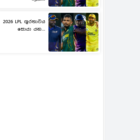
2026 LPL ශූරතාවය
සොයා යන...