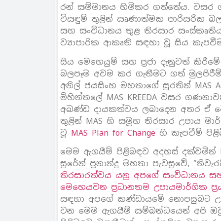
රන් සම්මානය හිමිකර ගත්තේය. වසර ගණන
විසඳුම් තුළින් සෘණාත්මක පාරිසරික බලප
සහ සංවිධානය තුළ තිරසාර සංස්කෘතිය
ව්‍යාපාරික ආකෘති සඳහා වූ සිය කැපව
සිය මෙහෙයුම් සහ ප‍්‍රජා දැනුවත් කි
බලපෑම අවම කර ගැනීමට ගත් මුලපිරීම්
අනිල් ජයසිංහ මහතාගේ සුරතින් MAS Ac
මිහින්තලේ MAS KREEDA වසර ගණනාවක
අඛණ්ඩ දායකත්වය ලබාදෙන අතර ඒ වෙනු
තුළින් MAS හි සමූහ තිරසාර උපාය 
වූ
MAS Plan for Change
හි කැපවීම් පිළි
මෙම ඇගයීම් පිළිබඳව අදහස් දක්වමින් M
සුරේන් ප‍්‍රනාන්දු මහතා පැවසුවේ, ”න
තිරසාරත්වය යනු අපගේ සංවිධානය සහ
මෙහෙයවන ප‍්‍රධානතම උපායමාර්ගික ප‍්‍ර
සඳහා අපගේ කණ්ඩායමේ නොපසුබට උත
වන මෙම ඇගයීම් සම්බන්ධයෙන් අපි ඔ