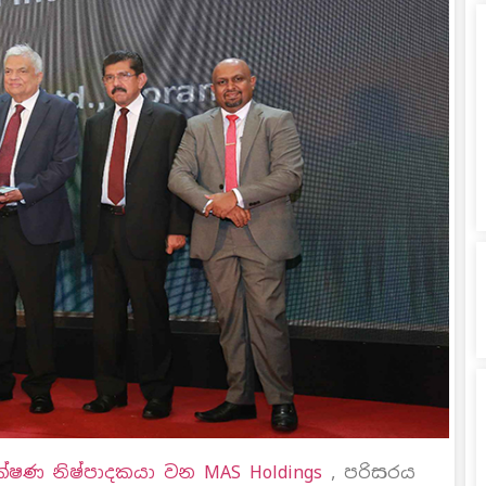
්ෂණ නිෂ්පාදකයා වන MAS Holdings
, පරිසරය