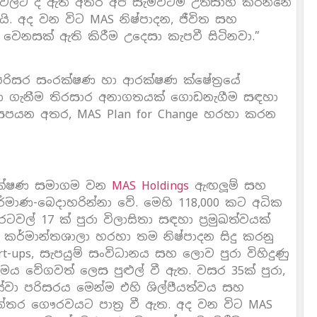
ර වලට ද ඇති අතර අපි සැමවිටම උත්සාහ කරන්නේ
ි. අද වන විට MAS නිෂ්පාදන, ජීවිත සහ
ෙනසක් ඇති කිරීම උදෙසා කැපවී සිටිනවා.”
ේ පරිසර සංරක්ෂණ හා ආරක්ෂණ ක්ෂේත‍්‍රයේ
ිනා ගැනීම තිරසාර අනාගතයක් ගොඩනැගීම සඳහා
 සපයන අතර, MAS Plan for Change හරහා කරන
තාක්ෂණ සමාගම වන
MAS Holdings
ඇඟලූම් සහ
නිර්මාණ-බෙදාහරින්නා වේ. මෙහි 118,000 කට අධික
වල් 17 ක් පුරා විලාසිතා සඳහා ප‍්‍රමුඛත්වයක්
න කර්මාන්තශාලා හරහා තම නිෂ්පාදන සිදු කරනු
t-ups, සැපයුම් සංවිධානය සහ ලොව පුරා විහිදුණු
නාමය වේගවත් ලෙස පුළුල් වී ඇත. වසර 35ක් පුරා,
වා පරිසරය මෙන්ම එහි ශිල්පීයත්වය සහ
‍යන්තර ගෞරවයට පාත‍්‍ර වී ඇත. අද වන විට MAS