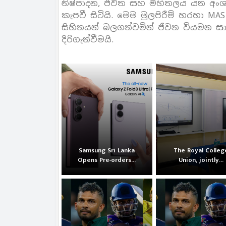
නිෂ්පාදන, ජීවිත සහ මිහිතලය යන අං
කැපවී සිටියි. මෙම මුලපිරීම් හරහා MA
සිහිනයන් බලගන්වමින් ජීවන වියමන 
දිරිගැන්වීමයි.
Samsung Sri Lanka
The Royal Colleg
Opens Pre-orders...
Union, jointly...