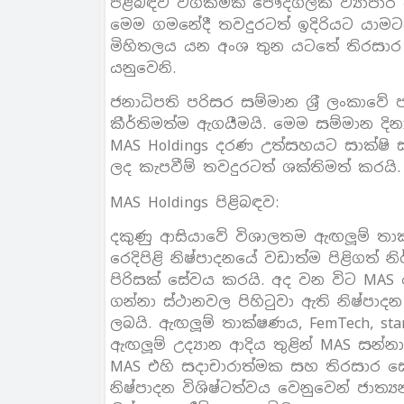
පිළිබඳව වගකීමක් පෞද්ගලික ව්‍යාපා
මෙම ගමනේදී තවදුරටත් ඉදිරියට යාමටය
මිහිතලය යන අංශ තුන යටතේ තිරසාර ව
යනුවෙනි.
ජනාධිපති පරිසර සම්මාන ශ‍්‍රී ලංකාව
කීර්තිමත්ම ඇගයීමයි. මෙම සම්මාන ද
MAS Holdings දරණ උත්සහයට සාක්ෂි
ලද කැපවීම් තවදුරටත් ශක්තිමත් කරයි.
MAS Holdings පිළිබඳව:
දකුණු ආසියාවේ විශාලතම ඇඟලූම් 
රෙදිපිළි නිෂ්පාදනයේ වඩාත්ම පිළිගත් 
පිරිසක් සේවය කරයි. අද වන විට MAS රට
ගන්නා ස්ථානවල පිහිටුවා ඇති නිෂ්පාද
ලබයි. ඇඟලූම් තාක්ෂණය, FemTech, star
ඇඟලූම් උද්‍යාන ආදිය තුළින් MAS සන්
MAS එහි සදාචාරාත්මක සහ තිරසාර සේ
නිෂ්පාදන විශිෂ්ටත්වය වෙනුවෙන් ජාත්