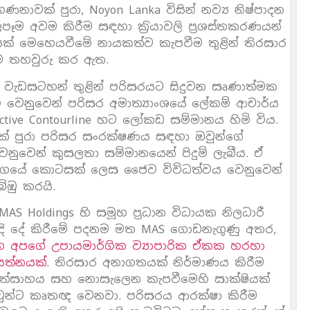
ාවක් පුරා, Noyon Lanka විසින් නව්‍ය නිෂ්පාදන
ෑම අවම කිරීම සඳහා ක‍්‍රියාවලි ප‍්‍රශස්තකරණයන්
ක් මෙහෙයවීමේ නායකත්ව කැපවීම තුළින් තිරසාර
ීම තහවුරු කර ඇත.
රීමේ වැඩසටහන් තුළින් පරිසරයට සිදුවන සෘණාත්මක
 වෙනුවෙන් පරිසර අමාත්‍යාංශයේ ලේකම් ආචාර්ය
tive Contourline හට ලෝකඩ සම්මානය හිමි විය.
් පුරා පරිසර සංරක්ෂණය සඳහා ඔවුන්ගේ
වෙන් කුසලතා සම්මානයෙන් පිදුම් ලැබීය. ඒ
මාර්ගයේ කොටසක් ලෙස ජෛව විවිධත්වය වෙනුවෙන්
බිඹු කරයි.
AS Holdings හි සමූහ ප‍්‍රධාන විධායක නිලධාරී
ිවැරදි දේ කිරීමේ පදනම මත MAS ගොඩනැගුණු අතර,
 අපගේ උපායමාර්ගික ව්‍යාපාරික ඒකක හරහා
යත්නයක්.
තිරසාර අනාගතයක් නිර්මාණය කිරීම
්සාහය සහ නොසැලෙන කැපවීමෙහි සාක්ෂියක්
වුන්ට කෘතඥ වෙනවා. පරිසරය ආරක්ෂා කිරීම