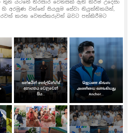
ශ තුන යටතේ තිරසාර වෙනසක් ඇති කිරීම උදෙසා
S හි අරමුණ වන්නේ සියලූම සේවා නියුක්තිකයින්,
සාරවත් කරන වෙනස්කරුවන් බවට පත්කිරීමට
සන්ෂයින් හෝල්ඩින්ග්ස්
ஜெப்னா கிங்ஸ்
e
අනාගතය වෙනුවෙන්
அணியை வாங்கியது
සිය...
Anchor...