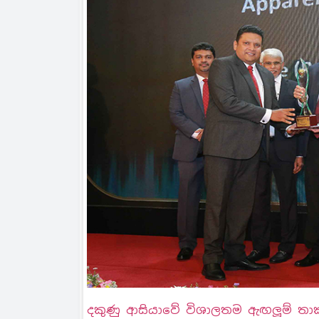
දකුණු ආසියාවේ විශාලතම ඇඟලූම් තාක