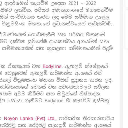
වූ ආදර්ශමත් කැපවීම උදෙසා 2021 – 2022
ීමට ලක්විය. පරිසර අමාත්‍යාංශයේ මගපෙන්වීම
 විසින් සංවිධානය කරන ලද මෙම සම්මාන උළෙල
 වික‍්‍රමසිංහ මහතාගේ ප‍්‍රධානත්වයෙන් පැවැත්විණි.
ර්මාන්තයක් ගොඩනැගීම සහ පරිසර හිතකාමී
කිරීමට දක්වන සුවිශේෂී දායකත්වය අගයමින් MAS
 සම්මානයකින් සහ කුසලතා සම්මානයකින් පිදුම්
ාපාරික ඒකකයක් වන
Bodyline
, ඇඟලූම් ක්ෂේත‍්‍රයේ
ීම වෙනුවෙන් ඇඟලූම් කර්මාන්ත අංශයේ රන්
් වික‍්‍රමසිංහ මහතා විසින් ප‍්‍රදානය කරන ලදී.
රිභෝගිකයාගේ වෙනස් වන අවශ්‍යතාවලට සරිලන
බලපෑම අවම කිරීමට සහ ඔවුන්ගේ නිෂ්පාදන
ිකල්ප සොයා ගැනීමට Bodyline හි කැපවීම ඉස්මතු
වන
Noyon Lanka (Pvt) Ltd.
, පාරිසරික තිරසාරභාවය
දිපිළි සහ රෙදිපිළි සැකසුම් කර්මාන්ත අංශයේ