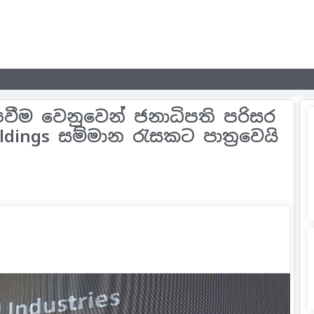
වීම වෙනුවෙන් ජනාධිපති පරිසර
ings සම්මාන රැසකට පාත‍්‍රවෙයි