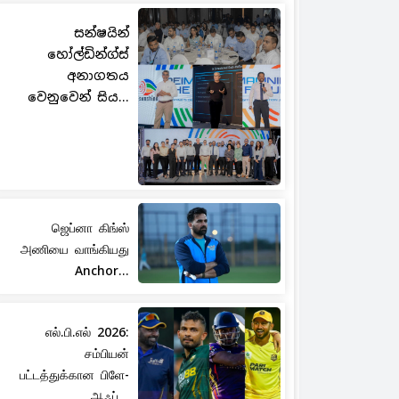
සන්ෂයින්
හෝල්ඩින්ග්ස්
අනාගතය
වෙනුවෙන් සිය...
ஜெப்னா கிங்ஸ்
அணியை வாங்கியது
Anchor...
எல்.பி.எல் 2026:
சம்பியன்
பட்டத்துக்கான பிளே-
ஆஃப்...