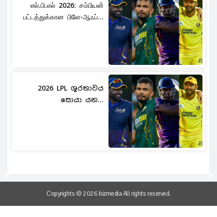
எல்.பி.எல் 2026: சம்பியன்
பட்டத்துக்கான பிளே-ஆஃப்...
2026 LPL ශූරතාවය
සොයා යන...
Copyrights © 2026 bizmedia All rights reserved.