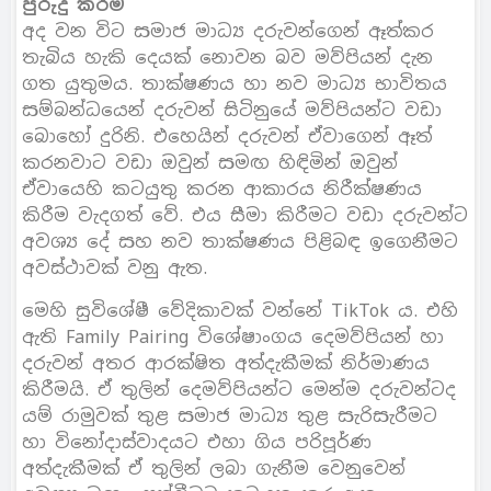
පුරුදු කිරීම
අද වන විට සමාජ මාධ්‍ය දරුවන්ගෙන් ඈත්කර
තැබිය හැකි දෙයක් නොවන බව මව්පියන් දැන
ගත යුතුමය. තාක්ෂණය හා නව මාධ්‍ය භාවිතය
සම්බන්ධයෙන් දරුවන් සිටිනුයේ මව්පියන්ට වඩා
බොහෝ දුරිනි. එහෙයින් දරුවන් ඒවාගෙන් ඈත්
කරනවාට වඩා ඔවුන් සමඟ හිඳිමින් ඔවුන්
ඒවායෙහි කටයුතු කරන ආකාරය නිරීක්ෂණය
කිරීම වැදගත් වේ. එය සීමා කිරීමට වඩා දරුවන්ට
අවශ්‍ය දේ සහ නව තාක්ෂණය පිළිබඳ ඉගෙනීමට
අවස්ථාවක් වනු ඇත.
මෙහි සුවිශේෂී වේදිකාවක් වන්නේ TikTok ය. එහි
ඇති Family Pairing විශේෂාංගය දෙමව්පියන් හා
දරුවන් අතර ආරක්ෂිත අත්දැකීමක් නිර්මාණය
කිරීමයි. ඒ තුලින් දෙමව්පියන්ට මෙන්ම දරුවන්ටද
යම් රාමුවක් තුළ සමාජ මාධ්‍ය තුළ සැරිසැරීමට
හා විනෝදාස්වාදයට එහා ගිය පරිපූර්ණ
අත්දැකීමක් ඒ තුලින් ලබා ගැනීම වෙනුවෙන්