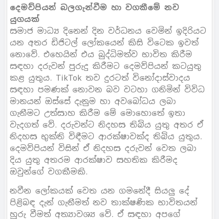
දෙමව්පියන් බලගැන්වීම හා වගකීමේ නව
යුගයක්
සමාජ මාධ්‍ය දිනෙන් දින වර්ධනය වෙමින් ඉදිරියට
යන අතර ඩිජිටල් ලෝකයෙන් කිසි විටෙක ඉවත්
නොවේ. එහෙයින් එය බුද්ධිමත්ව භාවිත කිරීම
සඳහා දරුවන් පුරුදු කිරීමට දෙමව්පියන් කටයුතු
කළ යුතුය. TikTok තව දුරටත් විනෝදාස්වාදය
සඳහා පමණක් නොවන බව වටහා ගනිමින් විවිධ
මානයන් ඔස්සේ දැනුම හා අවබෝධය ලබා
ගැනීමට උත්සාහ කිරීම මේ මොහොතේ ඉතා
වැදගත් වේ. දරුවන්ට නිදහස තිබිය යුතු අතර ඒ
නිදහස භුක්ති විඳීමට ආරක්ෂාවක්ද තිබිය යුතුය.
දෙමව්පියන් විසින් ඒ නිදහස දරුවන් වෙත ලබා
දිය යුතු අතරම ආරක්ෂාව සහතික කිරීමද
ඔවුන්ගේ වගකීමකි.
නවීන ලෝකයක් වෙත යන ගමනේදී සියලු දේ
පිළිබඳ දැන් ගැනීමත් නව තාක්ෂණික භාවිතයන්
හුරු වීමත් අත්‍යාවශ්‍ය වේ. ඒ සඳහා අපගේ