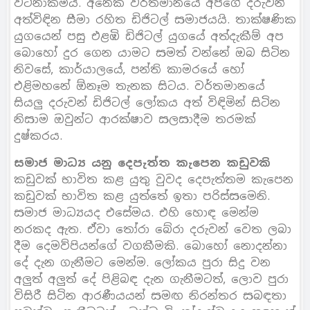
වටිනාකම්ය. අනෙක වර්තමානයේ අපගේ දරුවන්
අත්විඳින සීමා රහිත ඩිජිටල් සමාජයයි. තාක්ෂණික
යුගයෙන් පසු එළඹි ඩිජිටල් යුගයේ අත්දැකීම් අප
බොහෝ දුර ගෙන යාමට සමත් වන්නේ ඔබ සිටින
නිවසේ, කාර්යාලයේ, පන්ති කාමරයේ හෝ
එළිමහනේ ඕනෑම තැනක සිටය. වර්තමානයේ
සියලු දරුවන් ඩිජිටල් ලෝකය අත් විඳිමින් සිටින
නිසාම ඔවුන්ට ආරක්ෂාව සලසාදීම තරමක්
දුෂ්කරය.
සමාජ මාධ්‍ය යනු දෙපැත්ත කැපෙන කඩුවකි
කඩුවක් භාවිත කළ යුතු වුවද දෙපැත්තම කැපෙන
කඩුවක් භාවිත කළ යුත්තේ ඉතා පරිස්සමෙනි.
සමාජ මාධ්‍යයද එසේමය. එහි හොඳ මෙන්ම
නරකද ඇත. ඒවා තෝරා බේරා දරුවන් වෙත ලබා
දීම දෙමව්පියන්ගේ වගකීමකි. බොහෝ නොදන්නා
දේ දැන ගැනීමට මෙන්ම. ලෝකය පුරා සිදු වන
අලුත් අලුත් දේ පිළිබඳ දැන ගැනීමටත්, ලොව පුරා
විසිරී සිටින ආරණීයයන් සමඟ නිරන්තර සබඳතා