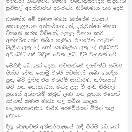
පවත්වා ගැනීමටත් මෙන්ම විනෝදාස්වාදය සඳහාත්
සුවිසල් අවස්ථාවක් දරුවන්ට නිර්මාණය කර දෙයි.
එමෙන්ම මේ සමාජ මාධ්‍ය ඔස්සේම වයසට
නොගැලපෙන අන්තර්ගතයන්, දරුවන්ගේ මනස
විකෘති කරන වීඩියෝ, ඇතුලු විනාශ කාරී
අන්තර්ගයන්ද තිබිය හැකිය. එහෙයින් දරුවන්
බැලිය යුතු දේ හෝ නොබැලිය යුතු දේ පිළිබඳව
අවබෝධයක් ඔවුන් වෙත ලබා දීම වැදගත් වේ.
මෙහිදී බොහෝ දෙනා පවසන්නේ දරුවන්ට සමාජ
මාධ්‍ය වෙත යොමු වීමේ අවස්ථාව ලබා නොදිය
යුතු බව වුවද එය එතරම් සාධාරණ තර්කයක්
බව ගත නොහැකිය. මන්ද උදා වී ඇති ඩිජිටල්
යුගයේ අත්දැකීම් ඔවුන් ලබා ගත යුතුය. එහෙත්
දරුවන් සමාජ මාධ්‍ය තළ සිටින කාලය
කළමනාකරණය කිරීම දෙමව්පියන් විසින් කළ
යුතුය.
දිගු වේලාවක් අන්තර්ජාලයේ රැඳී සිටීම බොහෝ