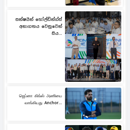
සන්ෂයින් හෝල්ඩින්ග්ස්
අනාගතය වෙනුවෙන්
සිය...
ஜெப்னா கிங்ஸ் அணியை
வாங்கியது Anchor...