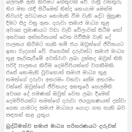
බලපෑම් ඇති කිරීමට හේතුවක් වේ. රාත්‍රී වනතුරු
තිර මත රැඳී සිටීමෙන් නින්ද නොයාම මෙන්ම
නිවැරදි අවධානය නොමැති වීම වැනි දේට මුහුණ
දීමට සිදු වනු ඇත. දරුවා සමාජ මාධ්‍ය තුළ
අවශ්‍ය ප්‍රමාණයට වඩා වැඩි වේලාවක් සිටීම හෝ
අනවශ්‍ය අන්තර්තයන් වෙත පිවිිසීම වැනි දේ
පාලනය කිරීමට හැකි නම් එය ඔවුන්ගේ ජීවිතයට
ඉතා වැදගත් වේ. එහෙයින් දරුවන්ට සමාජ මාධ්‍ය
තුළ සැරිසැරීමේ අවස්ථාව ලබා දුන්නද ඔවුන් නිසි
පරිදි පාලනය කිරීම දෙමව්පියන්ගේ වගකීමකි.
එසේ නොමැති වුවහොත් සමාජ මාධ්‍ය තුළ
තමන්ගේ දරුවා අතරමං වනවා සේම අතරමං
වන්නේ ඔවුන්ගේ ජීවිතයද අනතුරේ හෙලමිනි.
අවශ්‍ය දේ පමණක් ඔවුන් වෙත ලබා දීමෙන්
දෙමව්පියන්ට තමන්ගේ දරුවා ජයග්‍රහණයන් දක්වා
ගෙන යාමටද සමාජ මාධ්‍යය යොදා ගත හැකි බව
සඳහන් කළ යුතුය.
බුද්ධිමත්ව සමාජ මාධ්‍ය පරිහරණයට දරුවන්