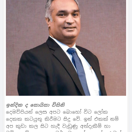
ඉන්දික ද සොයිසා විසිනි
දෙමව්පියන් ලෙස අපට බොහෝ විට ලෝක
දෙකක කටයුතු කිරීමට සිදු වේ. ඉන් එකක් නම්
අප කුඩා කල සිට හැදී වැඩුණු අත්දැකීම් හා