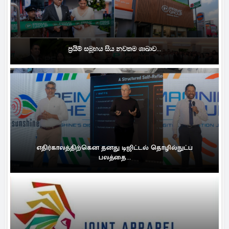
ප්‍රයිම් සමූහය සිය නවතම ශාඛාව...
எதிர்காலத்திற்கென தனது டிஜிட்டல் தொழில்நுட்ப
பலத்தை...