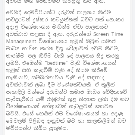
අවශ්‍ය මඟ පෙන්වීමට කටයුතු කර ඇත.
මෙහිදී දෙමව්පියන්ට දරුවන් පාලනය කිරීම
තවදුරටත් දුෂ්කර කටයුත්තක් බවට පත් නොකර
අදාළ විශේෂාංගය මඟින්ම ඒවා පාලනයට
අවස්ථාව සලසා දී ඇත. දරුවන්ගේ Screen Time
Management විශේෂාංගය තුළින් ඔවුන් සමාජ
මාධ්‍ය භාවිත කරන දිගු වේලාවන් අවම කිරීම,
නැරඹීම, පල කිරීම වැනි දේ පාලනය සිදු කරනු
ලබයි. එමෙන්ම “bedtime” වැනි විශේෂාංගයන්
තුලින් සිහි කැඳවීම් වැනි දේ නියම කිරීමේ
හැකියාව, සමබරතාවය වැනි දේ සඳහාද
අවස්ථාවක් ලබා දීම විශේෂත්වයකි. ඒ තුලින්
පැහැදිලි වන්නේ දරුවන්ට සමාජ මාධ්‍ය වේදිකාවේ
සැරිසැරීමට යම් රාමුවක් තුළ නිදහස ලබා දීම නව
විශේෂාංගයන් හේතුවෙන් ගැටලුවක් නොවන
බවයි. එසේ හෙයින් එම විශේෂාංගයන් හා අදාළ
මෙවලම් පිළිබඳ දැනුවත් බව හා සැලකිලිමත් බව
මව්පියන්ට තිබිය යුතුමය.