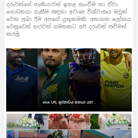
දරුවන්ගේ හැකියාවන් ඉහළ නැංවීම හා ඒවා
ගොඩනගා ගැනීම සඳහා අවශ්‍ය විශ්වාසය ඔවුන්
වෙත ලබා දීම අපගේ යුතුකමකි. අනාගත ලෝකය
වෙනුවෙන් හරවත් ගමනකට අපි දරුවන් සවිමත්
කරමු.
2026 LPL ශූරතාවය සොයා යන...