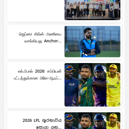
ஜெப்னா கிங்ஸ் அணியை
வாங்கியது Anchor...
எல்.பி.எல் 2026: சம்பியன்
பட்டத்துக்கான பிளே-ஆஃப்...
2026 LPL ශූරතාවය
සොයා යන...