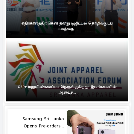
எதிர்காலத்திற்கென தனது டிஜிட்டல் தொழில்நுட்ப
பலத்தை...
GSP+ மறுவிண்ணப்பம் நெருங்குகிறது: இலங்கையின்
ஆடைத்...
Samsung Sri Lanka
Opens Pre-orders...