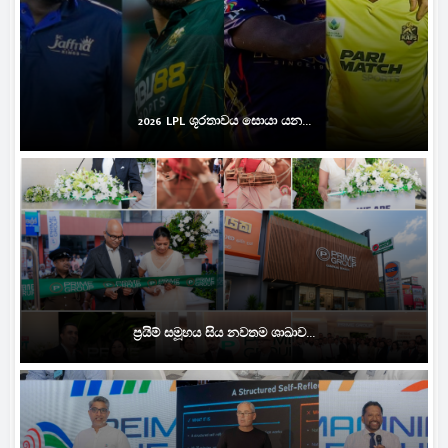
2026 LPL ශූරතාවය සොයා යන...
ප්‍රයිම් සමූහය සිය නවතම ශාඛාව...