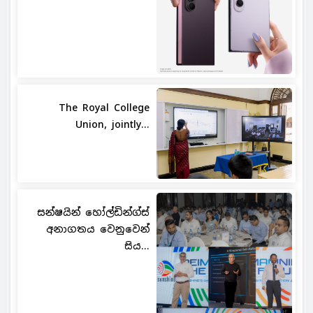
The Royal College
Union, jointly...
සන්ෂයින් හෝල්ඩින්ග්ස්
අනාගතය වෙනුවෙන්
සිය...