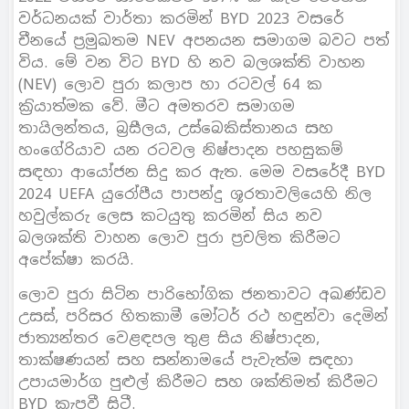
වර්ධනයක් වාර්තා කරමින් BYD 2023 වසරේ
චීනයේ ප‍්‍රමුඛතම NEV අපනයන සමාගම බවට පත්
විය. මේ වන විට BYD හි නව බලශක්ති වාහන
(NEV) ලොව පුරා කලාප හා රටවල් 64 ක
ක‍්‍රියාත්මක වේ. මීට අමතරව සමාගම
තායිලන්තය, බ‍්‍රසීලය, උස්බෙකිස්තානය සහ
හංගේරියාව යන රටවල නිෂ්පාදන පහසුකම්
සඳහා ආයෝජන සිදු කර ඇත. මෙම වසරේදී BYD
2024 UEFA යුරෝපීය පාපන්දු ශූරතාවලියෙහි නිල
හවුල්කරු ලෙස කටයුතු කරමින් සිය නව
බලශක්ති වාහන ලොව පුරා ප‍්‍රචලිත කිරීමට
අපේක්ෂා කරයි.
ලොව පුරා සිටින පාරිභෝගික ජනතාවට අඛණ්ඩව
උසස්, පරිසර හිතකාමී මෝටර් රථ හඳුන්වා දෙමින්
ජාත්‍යන්තර වෙළඳපල තුළ සිය නිෂ්පාදන,
තාක්ෂණයන් සහ සන්නාමයේ පැවැත්ම සඳහා
උපායමාර්ග පුළුල් කිරීමට සහ ශක්තිමත් කිරීමට
BYD කැපවී සිටී.