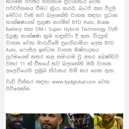
කරමින් පරිසර හිතකාමී ප‍්‍රවාහනය වෙත
පරිවර්තනය වීමට ක‍්‍රියා කරයි. බැටරි සහ විදුලි
මෝටර වැනි නව බලශක්ති වාහන සඳහා ප‍්‍රධාන
තාක්ෂණයන් ප‍්‍රගුණ කරමින් BYD Auto, Blade
Battery සහ DM-i Super Hybrid Technology වැනි
දියුණු තාක්ෂණ ක‍්‍රම හඳුන්වා දී ඇත. විද්‍යුත්
වාහන වෙත මාරුවීමේ පුරෝගාමියා ලෙස BYD
Auto, ෆොසිල ඉන්ධන වාහන නිෂ්පාදනය
ප‍්‍රථමයෙන් නතර කළ සමාගම වූ අතර අඛණ්ඩව
වසර 11 ක් චීනයේ නව බලශක්ති මගී වාහන
අලෙවියෙහි ප‍්‍රමුඛ ස්ථානය හිමි කර ගෙන ඇත.
වැඩි විස්තර සඳහා www.bydglobal.com වෙත
පිවිසෙන්න.