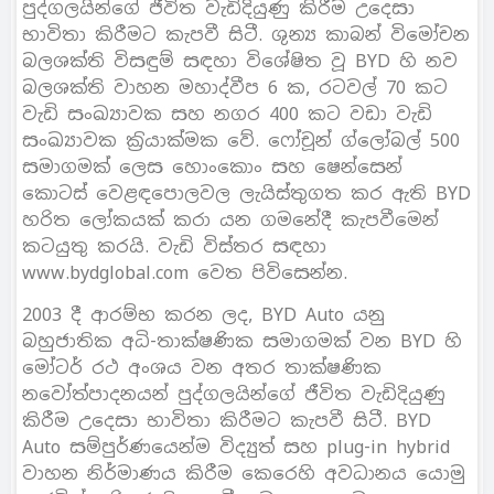
පුද්ගලයින්ගේ ජීවිත වැඩිදියුණු කිරීම උදෙසා
භාවිතා කිරීමට කැපවී සිටී. ශුන්‍ය කාබන් විමෝචන
බලශක්ති විසඳුම් සඳහා විශේෂිත වූ BYD හි නව
බලශක්ති වාහන මහාද්වීප 6 ක, රටවල් 70 කට
වැඩි සංඛ්‍යාවක සහ නගර 400 කට වඩා වැඩි
සංඛ්‍යාවක ක‍්‍රියාක්මක වේ. ෆෝචූන් ග්ලෝබල් 500
සමාගමක් ලෙස හොංකොං සහ ෂෙන්සෙන්
කොටස් වෙළඳපොලවල ලැයිස්තුගත කර ඇති BYD
හරිත ලෝකයක් කරා යන ගමනේදී කැපවීමෙන්
කටයුතු කරයි. වැඩි විස්තර සඳහා
www.bydglobal.com වෙත පිවිසෙන්න.
2003 දී ආරම්භ කරන ලද, BYD Auto යනු
බහුජාතික අධි-තාක්ෂණික සමාගමක් වන BYD හි
මෝටර් රථ අංශය වන අතර තාක්ෂණික
නවෝත්පාදනයන් පුද්ගලයින්ගේ ජීවිත වැඩිදියුණු
කිරීම උදෙසා භාවිතා කිරීමට කැපවී සිටී. BYD
Auto සම්පුර්ණයෙන්ම විද්‍යුත් සහ plug-in hybrid
වාහන නිර්මාණය කිරීම කෙරෙහි අවධානය යොමු