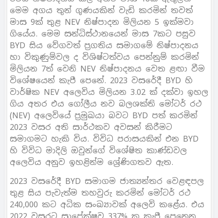
මෙම අගය තුන් ගුණයකින් වැඩි කරමින් තවත්
මාස 9ක් තුළ NEV නිෂ්පාදන මිලියන 5 ඉක්මවා
ගියේය. මෙම සන්ධිස්ථානයෙන් මාස 7කට පසුව
BYD සිය වේගවත් ප‍්‍රගතිය සමාගමේ නිෂ්පාදනය
හා විකුණුම්වල ද විශිෂ්ටත්වය පෙන්නුම් කරමින්
මිලියන 7ත් වෙනි NEV නිෂ්පාදනය වෙත ළඟා වීම
විශේෂයෙන් කැපී පෙනේ. 2023 වසරේදී BYD හි
වාර්ෂික NEV අලෙවිය මිලියන 3.02 ක් දක්වා ඉහල
ගිය අතර එය ගෝලීය නව බලශක්ති මෝටර් රථ
(NEV) අලෙවියේ ප‍්‍රමුඛයා බවට BYD පත් කරමින්
2023 වසර අති සාර්ථකව අවසන් කිරීමට
සමාගමට හැකි විය. විවිධ පරාසයකින් එන BYD
හි විවිධ මාදිලි ඔවුන්ගේ විශේෂිත කාණ්ඩවල
අලෙවිය අනුව ඉහළින්ම ශ්‍රේණිගතව ඇත.
2023 වසරේදී BYD සමාගම ජාත්‍යන්තර වෙළඳපල
තුළ සිය පැවැත්ම තහවුරු කරමින් මෝටර් රථ
240,000 කට අධික සංඛ්‍යාවක් අලෙවි කළේය. එය
2022 වසරට සාපේක්ෂව 337% ක කැපී පෙනෙන