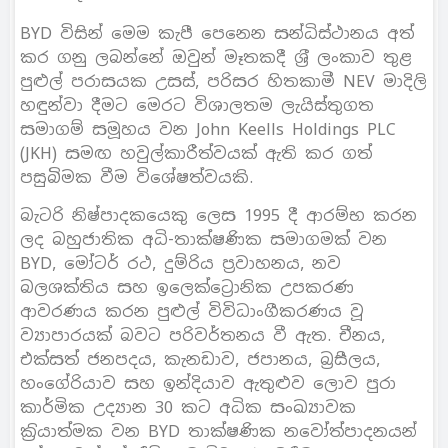
BYD විසින් මෙම කැපී පෙනෙන සන්ධිස්ථානය අත්
කර ගනු ලබන්නේ ඔවුන් මෑතකදී ශ‍්‍රී ලංකාව තුළ
පුළුල් පරාසයක උසස්, පරිසර හිතකාමී NEV මාදිලි
හඳුන්වා දීමට මෙරට විශාලතම ලැයිස්තුගත
සමාගම් සමූහය වන John Keells Holdings PLC
(JKH) සමඟ හවුල්කාරීත්වයක් ඇති කර ගත්
පසුබිමක වීම විශේෂත්වයකි.
බැටරි නිෂ්පාදකයෙකු ලෙස 1995 දී ආරම්භ කරන
ලද බහුජාතික අධි-තාක්ෂණික සමාගමක් වන
BYD, මෝටර් රථ, දුම්රිය ප‍්‍රවාහනය, නව
බලශක්තිය සහ ඉලෙක්ට්‍රොනික උපකරණ
ආවරණය කරන පුළුල් විවිධාංගීකරණය වූ
ව්‍යාපාරයක් බවට පරිවර්තනය වී ඇත. චීනය,
එක්සත් ජනපදය, කැනඩාව, ජපානය, බ‍්‍රසීලය,
හංගේරියාව සහ ඉන්දියාව ඇතුළුව ලොව පුරා
කාර්මික උද්‍යාන 30 කට අධික සංඛ්‍යාවක
ක‍්‍රියාත්මක වන BYD තාක්ෂණික නවෝත්පාදනයන්