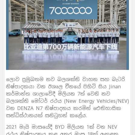
ලොව ප‍්‍රමුඛතම නව බලශක්ති වාහන සහ බැටරි
නිෂ්පාදකයා වන ඊශෘල චීනයේ පිහිටි සිය Jinan
කර්මාන්ත ශාලාවේදී මිලියන 7ත් වෙනි නව
බලශක්ති මෝටර් රථය (New Energy Vehicles/NEV)
වන DENZA N7 නිෂ්පාදනය කරමින් ඓතිහාසික
සන්ධිස්ථානයක් සනිටුහන් කළේය.
2021 මැයි මාසයේදී BYD මිලියන 1ක් වන NEV
රථය නිෂ්පාදනය කළ අතර මාස 18ක් ඇතුළත