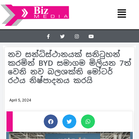
නව සන්ධිස්ථානයක් සනිටුහන්
කරමින් BYD සමාගම මිලියන 7ත්
වෙනි නව බලශක්ති මෝටර්
රථය නිෂ්පාදනය කරයි
April 5, 2024