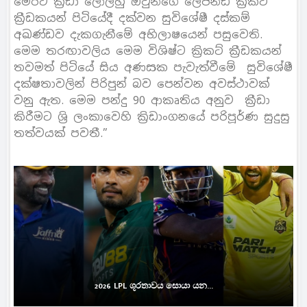
මෙරට ක්‍රීඩා ලෝලීහු ඔවුන්ගේ ලෙජන්ඩ් ක්‍රිකට්
ක්‍රීඩකයන් පිටියේදී දක්වන සුවිශේෂී දස්කම්
අඛණ්ඩව දැකගැනීමේ අභිලාෂයෙන් පසුවෙති.
මෙම තරඟාවලිය මෙම විශිෂ්ට ක්‍රිකට් ක්‍රීඩකයන්
තවමත් පිටියේ සිය අණසක පැවැත්වීමේ සුවිශේෂී
දක්ෂතාවලින් පිරිපුන් බව පෙන්වන අවස්ථාවක්
වනු ඇත. මෙම පන්දු 90 ආකෘතිය අනුව ක්‍රීඩා
කිරීමට ශ්‍රි ලංකාවෙහි ක්‍රිඩාංගනයේ පරිපූර්ණ සුදුසු
තත්වයක් පවතී.”
2026 LPL ශූරතාවය සොයා යන...