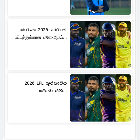
எல்.பி.எல் 2026: சம்பியன்
பட்டத்துக்கான பிளே-ஆஃப்...
2026 LPL ශූරතාවය
සොයා යන...