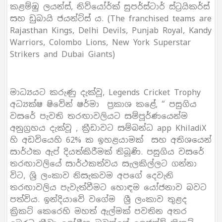
කළම්ඹු ලයන්ස්, නිව්යෝර්ක් සුපර්ස්ටාර් ස්ට්‍රයිකර්ස්
සහ ඩුබායි ජයන්ට්ස් ය‍. (The franchised teams are
Rajasthan Kings, Delhi Devils, Punjab Royal, Kandy
Warriors, Colombo Lions, New York Superstar
Strikers and Dubai Giants)
මාධ්‍යයට කරුණු දැක්වූ, Legends Cricket Trophy
අධ්‍යක්ෂ ෂිවේන් ෂර්මා ප්‍රකාශ කළේ, “ පසුගිය
වසරේ පැවති තරඟාවලියට සම්පූර්ණයෙන්ම
අනුග්‍රහය දැක්වූ , ක්‍රීඩාවට සම්බන්ධ app KhiladiX
හි අඩවියෙහි 62% ක ඉහළයාමක් සහ අතිශයෙන්
සාර්ථක ඇප් දියත්කිරීමක් තිබූණි. පසුගිය වසරේ
තරඟාවලියේ සාර්ථකත්වය සැලකිල්ලට ගන්නා
විට, ශ්‍රි ලංකාව නිසැකවම අපගේ දෙවැනි
තරඟාවලිය පැවැත්වීමට හොඳම යෝජනාව බවට
පත්විය. ඉන්දියාවේ වගේම ශ්‍රී ලංකාව තුළද
ක්‍රිකට් කෙරෙහි මහත් ඇල්මක් පවතින අතර