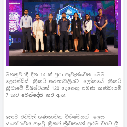
මහනුවරදී දින 14 ක් පුරා පැවැත්වෙන මෙම
ලෙජන්ඩ්ස් ක්‍රිකට් තරඟාවලියට ලෝකයේ ක්‍රිකට්
ක්‍රීඩාවේ විශිෂ්ටයන් 120 දෙනෙකු පමණ කණ්ඩායම්
7 කට
වෙන්දේසි කර
ඇත.
ලොව රටවල් ගණනාවක විශිෂ්ටයන් ලෙස
යශෝරාවය නැංවූ ක්‍රිකට් ක්‍රීඩකයන් ප්‍රථම වරට ශ්‍රී