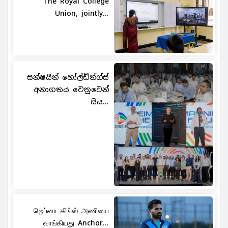
The Royal College
Union, jointly...
සන්ෂයින් හෝල්ඩින්ග්ස්
අනාගතය වෙනුවෙන්
සිය...
ஜெப்னா கிங்ஸ் அணியை
வாங்கியது Anchor...