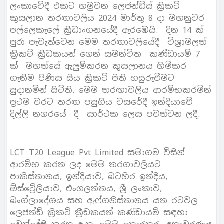
ලංකාවේදී එකට හමුවන ලෙජන්ඩ්ස් ක්‍රිකට්
කුසලාන තරඟාවලිය 2024 මාර්තු 8 දා මහනුවර
පල්ලෙකැලේ ක්‍රීඩාංගනයේදී ඇරඹෙයි. දින 14 ක්
පුරා පැවැත්වෙන මෙම තරඟාවලියේදී විශ්‍රාමලත්
ක්‍රිකට් ක්‍රීඩකයන් ගෙන් සමන්විත කණ්ඩායම් 7
ක් මහත්සේ ඇලුම්කරන කුසලානය හිමිකර
ගැනීම පිණිස සිය ක්‍රිකට් පිති හසුරුවීමට
සුදානමින් සිටිති. මෙම තරඟාවලිය ආරම්භකරමින්
ප්‍රථම වරට තරඟ පසුගිය වසරේදී ඉන්දියාවේ
දිල්ලි නගරයේ දී සාර්ථක ලෙස පවත්වන ලදී.
LCT T20 League Pvt Limited සමාගම විසින්
ආරම්භ කරන ලද මෙම තරගාවලියට
පාකිස්තානය, ඉන්දියාව, බටහිර ඉන්දීය,
ඕස්ට්‍රේලියාව, එංගලන්තය, ශ්‍රී ලංකාව,
බංග්ලාදේශය සහ ඇෆ්ගනිස්තානය යන රටවල
ලෙජන්ඩ් ක්‍රිකට් ක්‍රීඩකයන් කණ්ඩායම් සඳහා