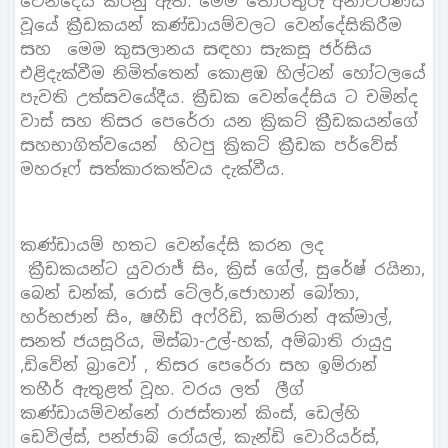
වෙන්දේසි කරනු ඇත. මෙම තොරතුරු අනාවරණය
වූයේ ක්‍රීඩකයන් කණ්ඩායම්වලට වෙන්දේසිකිරීම
සහ මෙම කුසලානය සඳහා සැකසූ ජර්සිය
එළිදැක්වීම නිමිත්තෙන් කොළඹ හිල්ටන් හෝටලයේ
පැවති උත්සවයේදීය. ක්‍රීඩක වෙන්දේසිය ට චමින්ද
වාස් සහ තිසර පෙරේරා යන ක්‍රිකට් ක්‍රීඩකයන්ගේ
සහභාගිත්වයෙන් හිටපු ක්‍රිකට් ක්‍රීඩක පර්වේස්
මහරූෆ් සත්කාරකත්වය දැක්වීය.
කණ්ඩායම් හතට වෙන්දේසි කරන ලද
ක්‍රීඩකයන්ට යුවරාජ් සිං, ක්‍රිස් ගේල්, සුරේෂ් රයිනා,
බෙන් ඩන්ක්, රොස් ටේලර්,ජොහාන් බෝතා,
හර්භජාන් සිං, ෂහීඩ් අෆ්රිඩි, කම්රාන් අක්මාල්,
සනත් ජයසූරිය, මිස්බා-උල්-හක්, අම්බාති රායුදු
,ඩිවේන් බ්‍රාවෝ , තිසර පෙරේරා සහ ඉම්රාන්
තහීර් ඇතුළත් වූහ. වරය ලත් ලීග්
කණ්ඩායම්වන්නේ රාජස්තාන් කිංස්, ඩෙල්හි
ඩෙවිල්ස්, පන්ජාබ් රෝයල්, කැන්ඩි වොරියර්ස්,