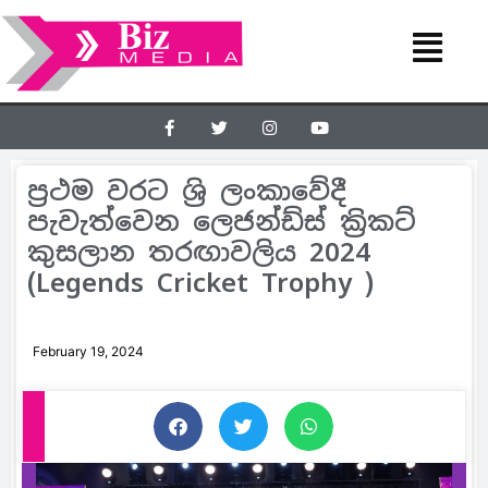
ප්‍රථම වරට ශ්‍රි ලංකාවේදී
පැවැත්වෙන ලෙජන්ඩ්ස් ක්‍රිකට්
කුසලාන තරඟාවලිය 2024
(Legends Cricket Trophy )
February 19, 2024