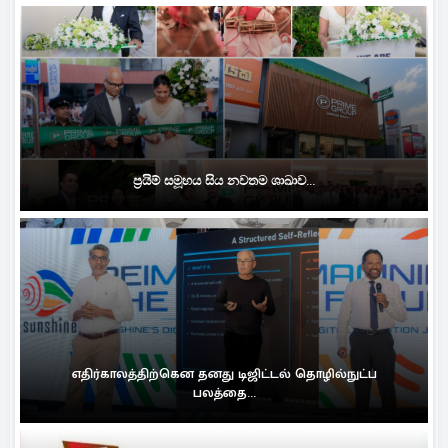
ප්‍රයිම් සමූහය සිය නවතම ශාඛාව...
எதிர்காலத்திற்கென தனது டிஜிட்டல் தொழில்நுட்ப
பலத்தை...