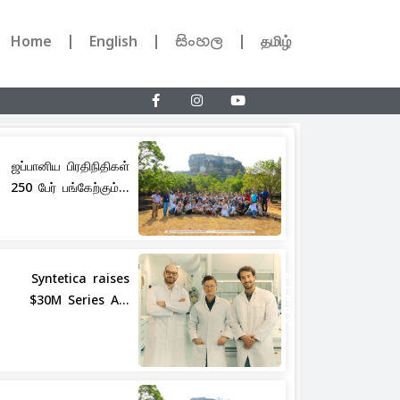
Home
English
සිංහල
தமிழ்
ஜப்பானிய பிரதிநிதிகள்
250 பேர் பங்கேற்கும்...
Share
Syntetica raises
$30M Series A...