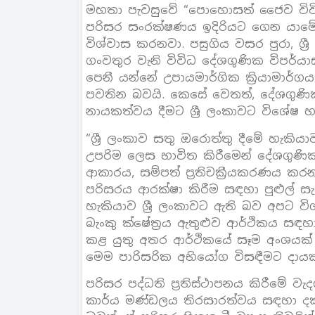
මහතා පැවසුවේ “පොහොසත් ජෛව විවිධ
පරිසර සංරක්ෂණය ඉදිරියට ගෙන යාමේද
විශ්වාස කරනවා. පසුගිය වසර පුරා, ශ්
ගංවතුර වැනි විවිධ දේශගුණික විපර්ය
පෙනී යන්නේ උපායමාර්ගික ක්‍රියාමාර්
පවතින බවයි. කෙසේ වෙතත්, දේශගුණි
නායකත්වය දීමට ශ්‍රී ලංකාවට විශේෂ 
“ශ්‍රී ලංකාව සතු ඔරොත්තු දීමේ හැකිය
උපරිම ලෙස භාවිත කිරීමෙන් දේශගුණි
ආකාරය, සම්පත් ප්‍රතිචක්‍රීයකරණය ක
පරිසරය ආරක්ෂා කිරීම සඳහා පුළුල්
හැකියාව ශ්‍රී ලංකාවට ඇති බව අපට වි
බැංකු ක්ෂේත්‍රය ඇතුළුව ආර්ථිකය සඳ
කළ යුතු අතර ආර්ථිකයේ සෑම අංශයක්
මෙම පාරිසරික අභියෝග විසඳීමට දාය
පරිසර පද්ධති ප්‍රතිස්ථාපනය කිරීම
කාර්ය මණ්ඩලය තිරසාරත්වය සඳහා ද