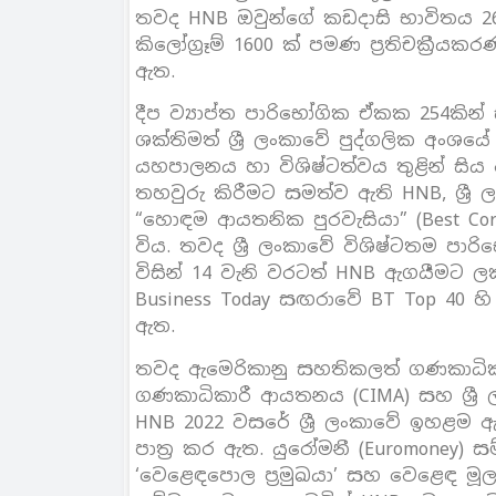
තවද HNB ඔවුන්ගේ කඩදාසි භාවිතය 26
කිලෝග්‍රෑම් 1600 ක් පමණ ප්‍රතිචක්‍රී
ඇත.
දීප ව්‍යාප්ත පාරිභෝගික ඒකක 254කි
ශක්තිමත් ශ්‍රී ලංකාවේ පුද්ගලික අංශ
යහපාලනය හා විශිෂ්ටත්වය තුළින් සිය
තහවුරු කිරීමට සමත්ව ඇති HNB, ශ්‍ර
“හොඳම ආයතනික පුරවැසියා” (Best Corp
විය. තවද ශ්‍රී ලංකාවේ විශිෂ්ටතම පා
විසින් 14 වැනි වරටත් HNB ඇගයීමට 
Business Today සඟරාවේ BT Top 40 හ
ඇත.
තවද ඇමෙරිකානු සහතිකලත් ගණකාධි
ගණකාධිකාරී ආයතනය (CIMA) සහ ශ්‍රී ල
HNB 2022 වසරේ ශ්‍රී ලංකාවේ ඉහළම 
පාත්‍ර කර ඇත. යුරෝමනී (Euromoney) සම
‘වෙළෙඳපොල ප්‍රමුඛයා’ සහ වෙළෙඳ මූල