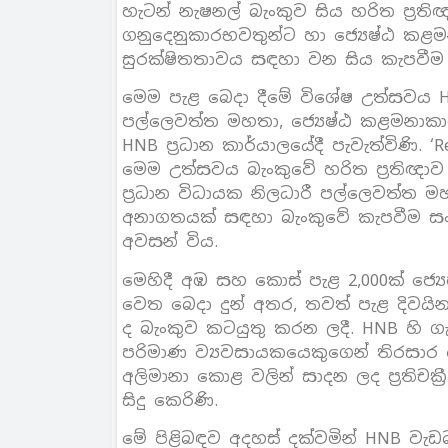
හැටන් නැෂනල් බැංකුව සිය හරිත ප්‍ර
ගනුදෙනුකාරභවතුන්ට හා ජ්‍යෙෂ්ඨ කළම
සුරක්ෂිතතාවය සඳහා වන සිය කැපවී
මෙම පැළ බෙදා දීමේ විශේෂ උත්සවය HN
පල්ලෙවත්ත මහතා, ජ්‍යෙෂ්ඨ කළමනාක
HNB ප්‍රධාන කාර්යාලයේදී පැවැත්විණි.
මෙම උත්සවය බැංකුවේ හරිත ප්‍රතිඥා
ප්‍රධාන විධායක නිලධාරී පල්ලෙවත්ත ම
අනාගතයක් සඳහා බැංකුවේ කැපවීම සං
අවසන් විය.
මෙහිදී අඹ සහ කොස් පැළ 2,000ක් ජ්
වෙත බෙදා දුන් අතර, තවත් පැළ දිවයින
ද බැංකුව කටයුතු කරන ලදී. HNB හි ගැම
පරිමාණ ව්‍යවසායකයෙකුගෙන් තිරසාර
අලිමානා කොළ වලින් සාදන ලද ප්‍රතිච
සිදු කෙරිණි.
මේ පිළිබඳව අදහස් දක්වමින් HNB වැඩබ