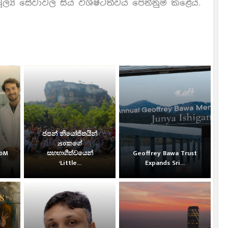
ූල්‍ය සේවාවල සිය විශිෂ්ටත්වය පෙන්නුම් කළේය.
ජපන් නියෝජිතයින්
250කගේ
30M
සහභාගීත්වයෙන්
Geoffrey Bawa Trust
‘Little...
Expands Sri...