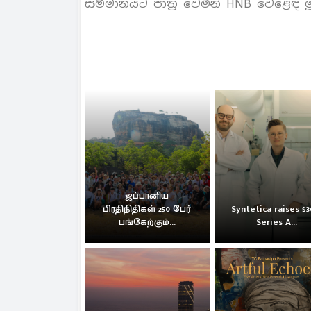
සම්මානයට පාත්‍ර වෙමින් HNB වෙළෙඳ ම
ஜப்பானிய
பிரதிநிதிகள் 250 பேர்
Syntetica raises $
பங்கேற்கும்...
Series A...