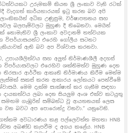
ත්වයකට උරුමකම් කියන ශ්‍රී ලංකාව වැනි රටක්
ී වැදගත් කාර්යභාරයක් ඉටු කරන බව අපි
‍රී ලාංකිකයින් අධික උණුසුම, වර්ෂාපතනය සහ
ාසවල බලපෑම්වලට මුහුණ දී තිබෙනවා. මෙයින්
ගයක් නොමැතිව ශ්‍රී ලංකාව අවදානම් තත්වයක
ක විපර්යාසයන්ට එරෙහි ගෝලීය සටනට
හැකියාවක් ඇති බව අප විශ්වාස කරනවා.
ාව, උපායශීලිත්වය සහ අලුත් නිර්මාණශීලී අදහස්
ක විපර්යාසවලට එරෙහිව ශක්තිමත්ව මුහුණ දෙන
රන තිරසාර ආර්ථික ආකෘති නිර්මාණය කිරීම මෙන්ම
 සැලැස්මක් සකස් කරන ආකාරය ලෝකයට පෙන්වීමේ
ශ්වාසයි. මෙම දැක්ම සාක්ෂාත් කර ගැනීම සඳහා
හා දායකත්වය ලබා දෙන සියලුම අංශ එක්ව කටයුතු
 සමඟම ගැඹුරින් සම්බන්ධ වූ ආයතනයක් ලෙස
ක වන බවට අප පොරොන්දු වනවා.” යනුවෙනි.
ේ වැදගත්කම අවධාරණය කළ පල්ලෙවත්ත මහතා HNB
ක්වන අඛණ්ඩ කැපවීම ද අගය කළේය. HNB