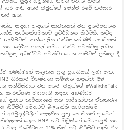
න් උපයන මුදල් ඔවුන්ගේ තවත් එවැනි හරිත
න් කර ඇති අතර ඔවුන්ගේ මෙන්ම රටේ තිරසාර
් කර ඇත.
ඉලක්ක සඳහා වැදගත් සාධකයක් වන පුනර්ජනනීය
ශක්ති කාර්යක්ෂමතාව ප්‍රවර්ධනය කිරීමයි. තවද
 ගැනීමටත්, කන්නෙලිය රක්ෂිතයේ බිම් කොටසක්
රගතිය සහ දේශීය පාසල් සමඟ එක්ව පවත්වනු ලබන
ියේ කටයුතු අඛණ්ඩව පවත්වා ගෙන යාමටත් ප්‍රතිඥා දී
්ව ගමන්මගේ සැලකිය යුතු ප්‍රගතියක් ලබා ඇත.
NB තිරසාර විශිෂ්ටතා සම්මාන හඳුන්වා දීම
න සන්ධිස්ථාන වන අතර, ඔවුන්ගේ #WalktheTalk
 සංරක්ෂණ ව්‍යාපෘති සඳහා අඛණ්ඩව
ගේ ප්‍රධාන කාර්යාලයේ සහ පාරිභෝගික ඒකකවල
ථාපිත කිරීමට අමතරව බලශක්ති කාර්යක්ෂම
ේ අරමුදල්වලින් සැලකිය යුතු කොටසක් ද වෙන්
ප්‍රතිඵලයක් ලෙස HNB හට ඔවුන්ගේ මෙහෙයුම් සහ
ගාර වායු විමෝචනය 21% කින් අඩු කිරීමට හැකි විය.