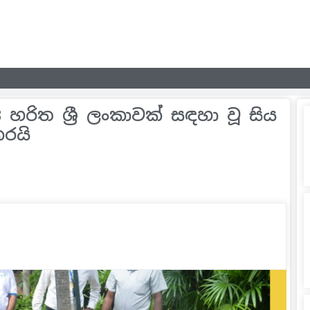
රිත ශ්‍රී ලංකාවක් සඳහා වූ සිය
රයි