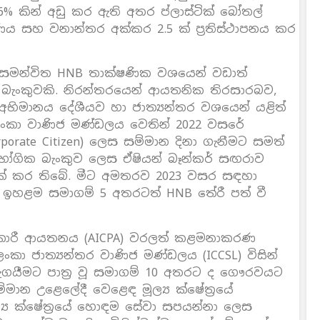
% කින් අඩු කර ඇති අතර ප්ලාස්ටික් බෝතල්
යකරණය සහ වනාන්තර අක්කර 2.5 ක් ප්‍රතිස්ථාපනය කර
න් සමන්විත HNB තාක්ෂණික වශයෙන් වඩාත්
යේ බැංකුවකි. නිරන්තරයෙන් ආයතනික තිරසාරබව,
 අභිමානය දේශීයව හා ජාත්‍යන්තර වශයෙන් යළිත්
ී ලංකා වාණිජ මණ්ඩලය වෙතින් 2022 වසරේ
orate Citizen) ලෙස සම්මාන දිනා ගැනීමට සමත්
රිභෝගික බැංකුව ලෙස ඒෂියන් බෑන්කර් සඟරාව
ලක් කර තිබේ. මීට අමතරව 2023 වසර සඳහා
ි ඉහළම සමාගම් 5 අතරටත් HNB තේරී පත් වී
කාරී ආයතනය (AICPA) වරලත් කළමනාකරණ
ංකා ජාත්‍යන්තර වාණිජ මණ්ඩලය (ICCSL) විසින්
ඇගයීමට පාත්‍ර වූ සමාගම් 10 අතරට ද ගෞරවයට
්මාන උළෙලේදී වෙළෙඳ මූල්‍ය ක්ෂේත්‍රයේ
්‍ය ක්ෂේත්‍රයේ හොඳම සේවා සපයන්නා ලෙස