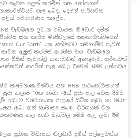
තිඥාව නැවත අලුත් කරමින් සහ තෝරාගත්
නාකාරීත්වයට පැළ බෙදා දෙමින් පාරිසරික
ම යළිත් අවධාරණය කළේය.
B වැඩබලන ප්‍රධාන විධායක නිලධාරී දමිත්
ාරීත්වය සහ කාර්ය මණ්ඩලයේ සහභාගීත්වයෙන්
 ‘Restore Our Earth’ යන තේමාවට සමගාමීව පැවති
ව නැවත අලුත් කරමින් ආරම්භ විය. වැඩබලන
හතා විසින් පැවැත්වූ කතාවකින් අනතුරුව, හරිතවත්
කේතවත් කරමින් පැළ බෙදා දීමෙන් මෙම උත්සවය
‍යෙෂ්ඨ කළමනාකාරීත්වය සහ HNB පාරිභෝගිකයන්
 පුරා කලාප 10ක ශාඛා 48ක් පුරා පැළ බෙදා දීමට
ි පුබුදුව ව්‍යවසායක ජාලයේ සිටින කුඩා හා මධ්‍ය
 ලෙස ලබා ගත් සාමාන්‍ය තෘණ වර්ගයක් වන
ක්‍රීයකරණය කළ හැකි බෑග්වල මෙම පැළ ලබා දීම
ලන ප්‍රධාන විධායක නිලධාරී දමිත් පල්ලෙවත්ත