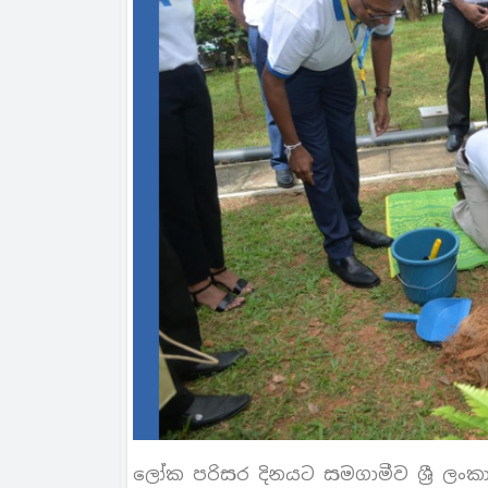
ලෝක පරිසර දිනයට සමගාමීව ශ්‍රී ලංකා