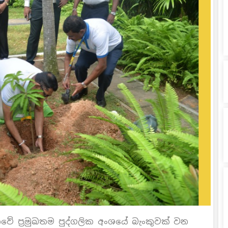
වේ ප්‍රමුඛතම පුද්ගලික අංශයේ බැංකුවක් වන