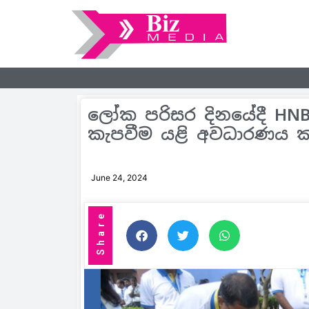
ලෝක පරිසර දිනයේදී HNB හ
කැපවීම යළි අවධාරණය ක
June 24, 2024
Share