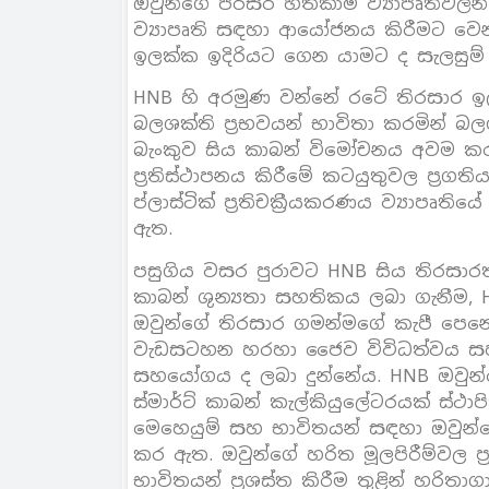
ඔවුන්ගේ පරිසර හිතකාමී ව්‍යාපෘතිවලි
ව්‍යාපෘති සඳහා ආයෝජනය කිරීමට වෙ
ඉලක්ක ඉදිරියට ගෙන යාමට ද සැලසුම
HNB හි අරමුණ වන්නේ රටේ තිරසාර 
බලශක්ති ප්‍රභවයන් භාවිතා කරමින් බල
බැංකුව සිය කාබන් විමෝචනය අවම කර
ප්‍රතිස්ථාපනය කිරීමේ කටයුතුවල ප්‍
ප්ලාස්ටික් ප්‍රතිචක්‍රීයකරණය ව්‍යාපෘත
ඇත.
පසුගිය වසර පුරාවට HNB සිය තිරසාරත
කාබන් ශුන්‍යතා සහතිකය ලබා ගැනීම, H
ඔවුන්ගේ තිරසාර ගමන්මගේ කැපී පෙනෙ
වැඩසටහන හරහා ජෛව විවිධත්වය සහ
සහයෝගය ද ලබා දුන්නේය. HNB ඔවුන්
ස්මාර්ට් කාබන් කැල්කියුලේටරයක් ස්
මෙහෙයුම් සහ භාවිතයන් සඳහා ඔවුන්ග
කර ඇත. ඔවුන්ගේ හරිත මූලපිරීම්වල 
භාවිතයන් ප්‍රශස්ත කිරීම තුළින් හරිතා