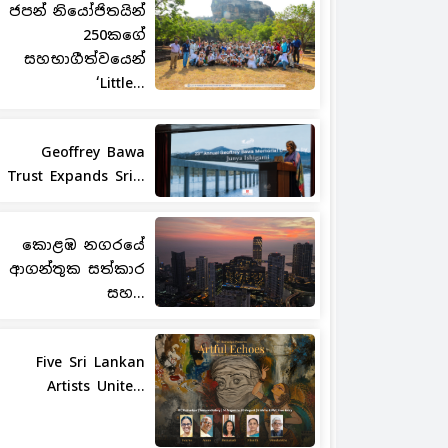
ජපන් නියෝජිතයින්
250කගේ
සහභාගීත්වයෙන්
‘Little...
Geoffrey Bawa
Trust Expands Sri...
කොළඹ නගරයේ
ආගන්තුක සත්කාර
සහ...
Five Sri Lankan
Artists Unite...