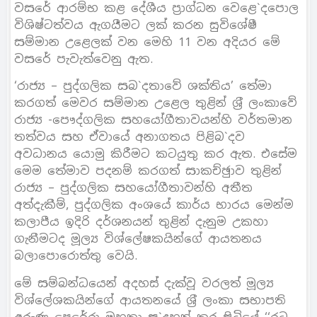
වසරේ ආරම්භ කළ දේශීය ප‍්‍රාග්ධන වෙළෙ`දපොල
විශිෂ්ටත්වය ඇගයීමට ලක් කරන සුවිශේෂී
සම්මාන උළෙලක් වන මෙහි 11 වන අදියර මේ
වසරේ පැවැත්වෙනු ඇත.
‘රාජ්‍ය – පුද්ගලික සබ`දතාවේ ශක්තිය’ තේමා
කරගත් මෙවර සම්මාන උළෙල තුළින් ශ‍්‍රී ලංකාවේ
රාජ්‍ය -පෞද්ගලික සහයෝගීතාවයන්හි වර්තමාන
තත්වය සහ ඒවායේ අනාගතය පිළිබ`දව
අවධානය යොමු කිරීමට කටයුතු කර ඇත. එසේම
මෙම තේමාව පදනම් කරගත් සාකච්ඡුාව තුළින්
රාජ්‍ය – පුද්ගලික සහයෝගීතාවන්හි අතීත
අත්දැකීම්, පුද්ගලික අංශයේ කාර්ය භාරය මෙන්ම
කලාපීය ඉදිරි දර්ශනයන් තුළින් දැනුම උකහා
ගැනීමටද මූල්‍ය විශ්ලේෂකයින්ගේ ආයතනය
බලාපොරොත්තු වෙයි.
මේ සම්බන්ධයෙන් අදහස් දැක්වූ වරලත් මූල්‍ය
විශ්ලේශකයින්ගේ ආයතනයේ ශ‍්‍රී ලංකා සභාපති