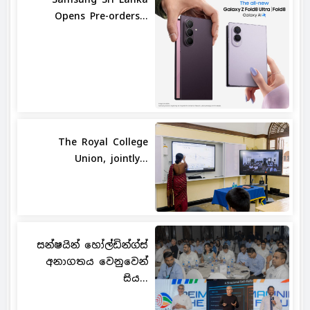
Opens Pre-orders...
The Royal College
Union, jointly...
සන්ෂයින් හෝල්ඩින්ග්ස්
අනාගතය වෙනුවෙන්
සිය...