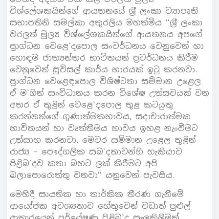
විශ්ලේශකයින්ගේ ආයතනයේ ශ‍්‍රී ලංකා ව්‍යාපෘති
සභාපතිනි සමල්කා අතුරලිය මහත්මිය ‘‘ශ‍්‍රී ලංකා
වරලත් මූල්‍ය විශ්ලේශකයින්ගේ ආයතනය අපගේ
ප‍්‍රාග්ධන වෙළෙ`දපොල සංවර්ධනය වෙනුවෙන් හා
හොඳම ජාත්‍යන්තර භාවිතයන් ප‍්‍රවර්ධනය කිරීම
වෙනුවෙන් සුවිසල් කාර්ය භාරයක් ඉටු කරනවා.
ප‍්‍රාග්ධන වෙළෙඳපොල විශිෂ්ටතා සම්මාන උළෙල
ඒ ම`ගින් සංවිධානය කරන විශේෂ උත්සවයක් වන
අතර ඒ තුළින් වෙළෙ`දපොල තුළ කටයුතු
කරන්නන්ගේ ගුණාත්මකභාවය, සදාචාරාත්මක
භාවිතයන් හා වෘත්තීමය භාවය ඉහළ නැංවීමට
උත්සාහ කරනවා. මෙවර සම්මාන උළෙල තුළින්
රාජ්‍ය – පෞද්ගලික සබ`දතාවන්හි හැකියාව
පිළිබ`දව කතා බහට ලක් කිරීමට අපි
බලාපොරොත්තු වනවා’’ යනුවෙන් පැවසීය.
මෙහිදී සායනික හා තාර්කික තීරණ ගැනීමේ
ආයෝජක අවශ්‍යතාව හේතුවෙන් වඩාත් පුළුල්
ආකාරයෙන් පර්යේෂණ පිළිබ`ද සැලකිලිමත්