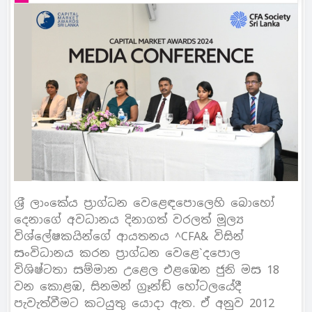
ශ‍්‍රී ලාංකේය ප‍්‍රාග්ධන වෙළෙඳපොලෙහි බොහෝ
දෙනාගේ අවධානය දිනාගත් වරලත් මූල්‍ය
විශ්ලේෂකයින්ගේ ආයතනය ^CFA& විසින්
සංවිධානය කරන ප‍්‍රාග්ධන වෙළෙ`දපොල
විශිෂ්ටතා සම්මාන උළෙල එළඹෙන ජුනි මස 18
වන කොළඹ, සිනමන් ග‍්‍රෑන්ඞ් හෝටලයේදී
පැවැත්වීමට කටයුතු යොදා ඇත. ඒ අනුව 2012