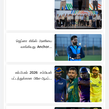
ஜெப்னா கிங்ஸ் அணியை
வாங்கியது Anchor...
எல்.பி.எல் 2026: சம்பியன்
பட்டத்துக்கான பிளே-ஆஃப்...