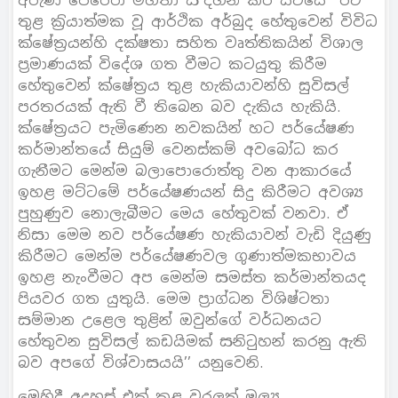
අරුණ පෙරේරා මහතා ස`දහන් කර සිටියේ ‘‘රට
තුළ ක‍්‍රියාත්මක වූ ආර්ථික අර්බුද හේතුවෙන් විවිධ
ක්ෂේත‍්‍රයන්හි දක්ෂතා සහිත වෘත්තිකයින් විශාල
ප‍්‍රමාණයක් විදේශ ගත වීමට කටයුතු කිරීම
හේතුවෙන් ක්ෂේත‍්‍රය තුළ හැකියාවන්හි සුවිසල්
පරතරයක් ඇති වී තිබෙන බව දැකිය හැකියි.
ක්ෂේත‍්‍රයට පැමිණෙන නවකයින් හට පර්යේෂණ
කර්මාන්තයේ සියුම් වෙනස්කම් අවබෝධ කර
ගැනීමට මෙන්ම බලාපොරොත්තු වන ආකාරයේ
ඉහළ මට්ටමේ පර්යේෂණයන් සිදු කිරීමට අවශ්‍ය
පුහුණුව නොලැබීමට මෙය හේතුවක් වනවා. ඒ
නිසා මෙම නව පර්යේෂණ හැකියාවන් වැඩි දියුණු
කිරීමට මෙන්ම පර්යේෂණවල ගුණාත්මකභාවය
ඉහළ නැංවීමට අප මෙන්ම සමස්ත කර්මාන්තයද
පියවර ගත යුතුයි. මෙම ප‍්‍රාග්ධන විශිෂ්ටතා
සම්මාන උළෙල තුළින් ඔවුන්ගේ වර්ධනයට
හේතුවන සුවිසල් කඩයිමක් සනිටුහන් කරනු ඇති
බව අපගේ විශ්වාසයයි’’ යනුවෙනි.
මෙහිදී අදහස් එක් කළ වරලත් මූල්‍ය