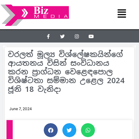
වරලත් මූල්‍ය විශ්ලේෂකයින්ගේ
ආයතනය විසින් සංවිධානය
කරන ප‍්‍රාග්ධන වෙළෙඳපොල
විශිෂ්ටතා සම්මාන උළෙල 2024
ජූනි 18 වැනිදා
June 7, 2024