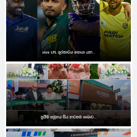
2026 LPL ශූරතාවය සොයා යන...
ප්‍රයිම් සමූහය සිය නවතම ශාඛාව...