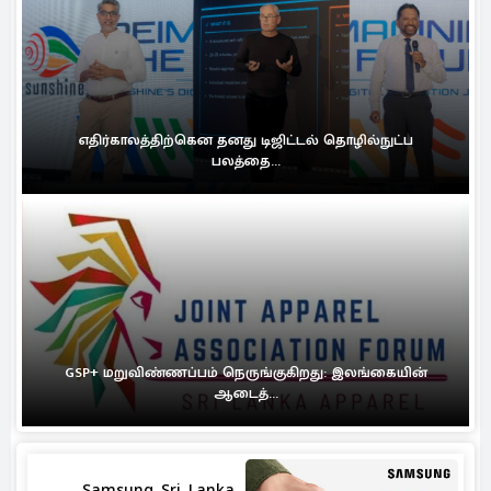
எதிர்காலத்திற்கென தனது டிஜிட்டல் தொழில்நுட்ப
பலத்தை...
GSP+ மறுவிண்ணப்பம் நெருங்குகிறது: இலங்கையின்
ஆடைத்...
Samsung Sri Lanka