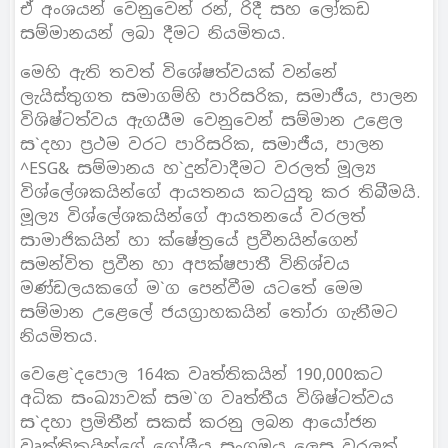
ඒ අංශයන් වෙනුවෙන් රන්, රිදී සහ ලෝකඩ
සම්මානයන් ලබා දීමට නියමිතය.
මෙහි ඇති තවත් විශේෂත්වයක් වන්නේ
ලැයිස්තුගත සමාගම්හි පාරිසරික, සමාජීය, පාලන
විශිෂ්ටත්වය ඇගයීම වෙනුවෙන් සම්මාන උළෙල
ස`දහා ප‍්‍රථම වරට පාරිසරික, සමාජීය, පාලන
^ESG& සම්මානය හ`දුන්වාදීමට වරලත් මූල්‍ය
විශ්ලේශකයින්ගේ ආයතනය කටයුතු කර තිබීමයි.
මූල්‍ය විශ්ලේශකයින්ගේ ආයතනයේ වරලත්
සාමාජිකයින් හා ක්ෂේත‍්‍රයේ ප‍්‍රවීනයින්ගෙන්
සමන්විත ප‍්‍රවීන හා අපක්ෂපාතී විනිශ්චය
මණ්ඩලයකගේ ම`ග පෙන්වීම යටතේ මෙම
සම්මාන උළෙලේ ජයග‍්‍රාහකයින් තෝරා ගැනීමට
නියමිතය.
වෙළෙ`දපොල 164ක වෘත්තිකයින් 190,000කට
අධික සංඛ්‍යාවක් සම`ග වෘත්තීය විශිෂ්ටත්වය
ස`දහා ප‍්‍රමිතීන් සකස් කරනු ලබන ආයෝජන
වෘත්තිකයින්ගේ ගෝලීය සංගමය ලෙස වරලත්