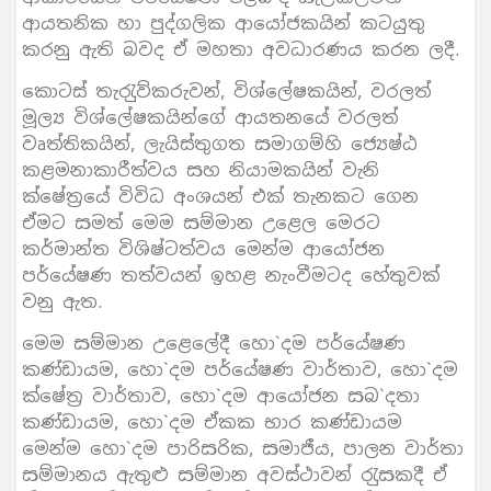
ආයතනික හා පුද්ගලික ආයෝජකයින් කටයුතු
කරනු ඇති බවද ඒ මහතා අවධාරණය කරන ලදී.
කොටස් තැරැුව්කරුවන්, විශ්ලේෂකයින්, වරලත්
මූල්‍ය විශ්ලේෂකයින්ගේ ආයතනයේ වරලත්
වෘත්තිකයින්, ලැයිස්තුගත සමාගම්හි ජ්‍යෙෂ්ඨ
කළමනාකාරීත්වය සහ නියාමකයින් වැනි
ක්ෂේත‍්‍රයේ විවිධ අංශයන් එක් තැනකට ගෙන
ඒමට සමත් මෙම සම්මාන උළෙල මෙරට
කර්මාන්ත විශිෂ්ටත්වය මෙන්ම ආයෝජන
පර්යේෂණ තත්වයන් ඉහළ නැංවීමටද හේතුවක්
වනු ඇත.
මෙම සම්මාන උළෙලේදී හො`දම පර්යේෂණ
කණ්ඩායම, හො`දම පර්යේෂණ වාර්තාව, හො`දම
ක්ෂේත‍්‍ර වාර්තාව, හො`දම ආයෝජන සබ`දතා
කණ්ඩායම, හො`දම ඒකක භාර කණ්ඩායම
මෙන්ම හො`දම පාරිසරික, සමාජීය, පාලන වාර්තා
සම්මානය ඇතුළු සම්මාන අවස්ථාවන් රැුසකදී ඒ