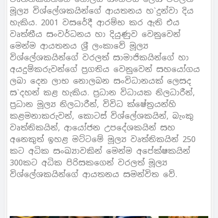
මූල්‍ය විශ්ලේශකයින්ගේ ආයතනය හ`දුන්වා දිය
හැකිය. 2001 වසරේදී ආරම්භ කර ඇති එය
වෘත්තීය සංවර්ධනය හා දියුණුව වෙනුවෙන්
මෙන්ම ආයතනය ශ‍්‍රී ලංකාවේ මූල්‍ය
විශ්ලේශකයින්ගේ වරලත් සාමාජිකයින්ගේ හා
අයදුම්කරුවන්ගේ ප‍්‍රගතිය වෙනුවෙන් සහයෝගය
ලබා දෙන ලාභ නොලබන සංවිධානයක් ලෙසද
ස`දහන් කළ හැකිය. ප‍්‍රධාන විධායක නිලධාරීන්,
ප‍්‍රධාන මූල්‍ය නිලධාරීන්, විවිධ ක්ෂේත‍්‍රයන්හි
කළමනාකරුවන්, කොටස් විශ්ලේශකයින්, බැංකු
වෘත්තිකයින්, ආයෝජන උපදේශකයින් සහ
අනෙකුත් ඉහළ මට්ටමේ මූල්‍ය වෘත්තිකයින් 250
කට අධික සංඛ්‍යාවකින් මෙන්ම අපේක්ෂකයින්
300කට අධික පිරිසකගෙන් වරලත් මූල්‍ය
විශ්ලේශකයින්ගේ ආයතනය සමන්විත වේ.