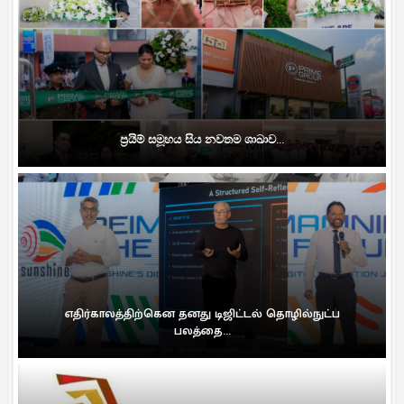
ප්‍රයිම් සමූහය සිය නවතම ශාඛාව...
எதிர்காலத்திற்கென தனது டிஜிட்டல் தொழில்நுட்ப
பலத்தை...