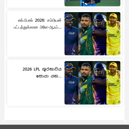
எல்.பி.எல் 2026: சம்பியன்
பட்டத்துக்கான பிளே-ஆஃப்...
2026 LPL ශූරතාවය
සොයා යන...