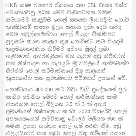
HNB කෘෂි ව්‍යාපාර ඒකකය සහ CBL Cocos එක්ව
මෙහෙයවනු ලබන මෙම වැඩසටහන මඟින්
සමාගමට සෘජුවම පොල් සපයන ලියාපදිංචි ගොවි
කණ්ඩායම් සඳහා මූල්‍ය සහාය ලබා දෙයි තවද
මෙම හවුල්කාරීත්වය පොල් වියළා විකිණීමට
සූදානම් කරන කාලය තුළ ගොවීන්ට තම වියදම්
කළමනාකරණය කිරීමට අවශ්‍ය මුදල් ලබා
ගැනීමටත්, අතරමැදියන් මත යැපීම අඩු කිරීමටත්
සහ නිෂ්පාදන හා සැපයුම් ක්‍රියාවලියේ ශක්තිමත්ව
සිටිමින් පොල් කර්මාන්තයේ දිගු කාලයක්
ක්‍රියාකාරීව සහ සුරක්ෂිතව සිටීමටත් උපකාරී වේ.
හෙක්ටයාර 400,000 කට වඩා වැඩි ප්‍රදේශයක් පුරා
පැතිර පවතින මෙරට පොල් කර්මාන්තය සෑම
වසරකම පොල් බිලියන 2.5 ත් 3 ත් අතර
ප්‍රමාණයක් නිෂ්පාදනය කරයි. 2024 වසරේදී පොල්
අපනයනයෙන් ඇමරිකානු ඩොලර් මිලියන 800 ක්
පමණ උපයා ගත්තද පොල් ගස් පරණ වීම, අඩු
ඵලදායීතාව සහ කුඩා පොල් වතු හිමියන් සඳහා