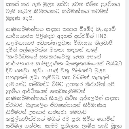
සකස් කර ඇති මූල්‍ය සේවා වෙත සීමිත ප්‍රවේශය
වැනි ගැටලු කිහිපයකට කර්මාන්තය තවමත්
මුහුණ දෙයි.
කෘෂිකර්මාන්තය සඳහා සහාය වීමේදී බැංකුවේ
කාර්යභාරය පිළිබඳව අදහස් දක්වමින් HNB
කළමනාකාර අධ්‍යක්ෂ/ප්‍රධාන විධායක නිලධාරී
දමිත් පල්ලෙවත්ත මහතා සඳහන් කළේ
“සංවර්ධනයේ සහකරුවෙකු ලෙස අපගේ
කාර්යභාරය සාම්ප්‍රදායික බැංකුකරණයෙන් ඔබ්බට
දිව යනවා. කුඩා පොල් වතු හිමියන්ට මූල්‍ය
පහසුකම් ලබා ගැනීමට සහ විධිමත් සැපයුම්
දාමයන්ට සම්බන්ධ වීමට උපකාර කිරීමෙන් අපි
ග්‍රාමීය ආර්ථිකයන් ගොඩනැගීමටත්
කෘෂිකර්මාන්තයේ නියැලී සිටින පුද්ගලයින් සඳහා
ස්ථාවර, දිගුකාලීන ජීවනෝපායන් නිර්මාණය
කිරීමටත් උපකාර කරනවා. මෙවැනි
හවුල්කාරිත්වයන් මගින් රට පුරා සිටින ගොවීන්
සවිබල ගන්වන, සැමට ප්‍රතිලාභ ලැබිය හැකි මූල්‍ය