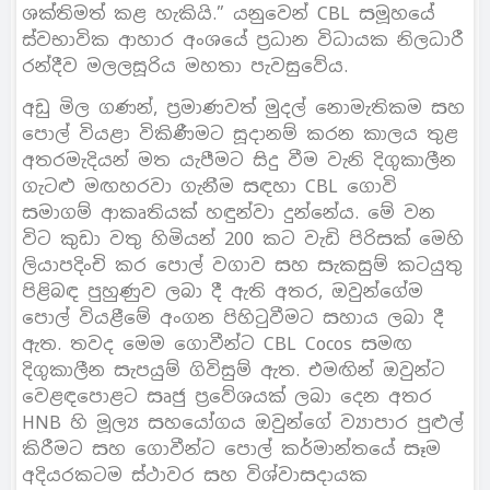
ශක්තිමත් කළ හැකියි.” යනුවෙන් CBL සමූහයේ
ස්වභාවික ආහාර අංශයේ ප්‍රධාන විධායක නිලධාරී
රන්දීව මලලසූරිය මහතා පැවසුවේය.
අඩු මිල ගණන්, ප්‍රමාණවත් මුදල් නොමැතිකම සහ
පොල් වියළා විකිණීමට සූදානම් කරන කාලය තුළ
අතරමැදියන් මත යැපීමට සිදු වීම වැනි දිගුකාලීන
ගැටළු මඟහරවා ගැනීම සඳහා CBL ගොවි
සමාගම් ආකෘතියක් හඳුන්වා දුන්නේය. මේ වන
විට කුඩා වතු හිමියන් 200 කට වැඩි පිරිසක් මෙහි
ලියාපදිංචි කර පොල් වගාව සහ සැකසුම් කටයුතු
පිළිබඳ පුහුණුව ලබා දී ඇති අතර, ඔවුන්ගේම
පොල් වියළීමේ අංගන පිහිටුවීමට සහාය ලබා දී
ඇත. තවද මෙම ගොවීන්ට CBL Cocos සමඟ
දිගුකාලීන සැපයුම් ගිවිසුම් ඇත. එමඟින් ඔවුන්ට
වෙළඳපොළට සෘජු ප්‍රවේශයක් ලබා දෙන අතර
HNB හි මූල්‍ය සහයෝගය ඔවුන්ගේ ව්‍යාපාර පුළුල්
කිරීමට සහ ගොවීන්ට පොල් කර්මාන්තයේ සෑම
අදියරකටම ස්ථාවර සහ විශ්වාසදායක