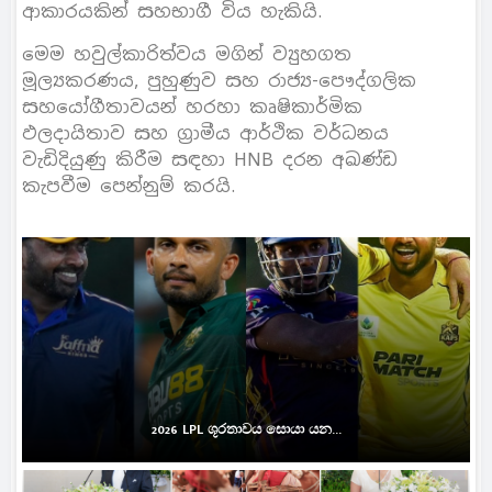
ආකාරයකින් සහභාගී විය හැකියි.
මෙම හවුල්කාරිත්වය මගින් ව්‍යුහගත
මූල්‍යකරණය, පුහුණුව සහ රාජ්‍ය-පෞද්ගලික
සහයෝගීතාවයන් හරහා කෘෂිකාර්මික
ඵලදායිතාව සහ ග්‍රාමීය ආර්ථික වර්ධනය
වැඩිදියුණු කිරීම සඳහා HNB දරන අඛණ්ඩ
කැපවීම පෙන්නුම් කරයි.
2026 LPL ශූරතාවය සොයා යන...