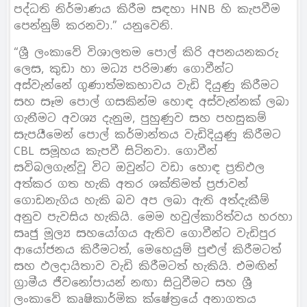
පද්ධති නිර්මාණය කිරීම සඳහා HNB හි කැපවීම
පෙන්නුම් කරනවා.” යනුවෙනි.
“ශ්‍රී ලංකාවේ විශාලතම පොල් කිරි අපනයනකරු
ලෙස, කුඩා හා මධ්‍ය පරිමාණ ගොවීන්ට
අස්වැන්නේ ගුණාත්මකභාවය වැඩි දියුණු කිරීමට
සහ සෑම පොල් ගසකින්ම හොඳ අස්වැන්නක් ලබා
ගැනීමට අවශ්‍ය දැනුම, පුහුණුව සහ පහසුකම්
සැපයීමෙන් පොල් කර්මාන්තය වැඩිදියුණු කිරීමට
CBL සමූහය කැපවී සිටිනවා. ගොවීන්
සවිබලගැන්වූ විට ඔවුන්ට වඩා හොඳ ප්‍රතිඵල
අත්කර ගත හැකි අතර ශක්තිමත් ප්‍රජාවන්
ගොඩනැගිය හැකි බව අප ලබා ඇති අත්දැකීම්
අනුව පැවසිය හැකියි. මෙම හවුල්කාරිත්වය හරහා
සෘජු මූල්‍ය සහයෝගය ඇතිව ගොවීන්ට වැඩිපුර
ආයෝජනය කිරීමටත්, මෙහෙයුම් පුළුල් කිරීමටත්
සහ ඵලදායිතාව වැඩි කිරීමටත් හැකියි. එමඟින්
ග්‍රාමීය ජීවනෝපායන් නඟා සිටුවීමට සහ ශ්‍රී
ලංකාවේ කෘෂිකාර්මික ක්ෂේත්‍රයේ අනාගතය