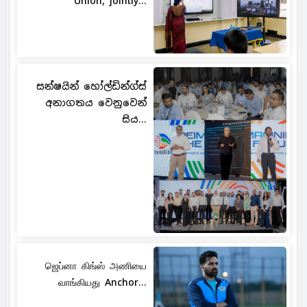
Union, jointly...
සන්ෂයින් හෝල්ඩින්ග්ස්
අනාගතය වෙනුවෙන්
සිය...
ஜெப்னா கிங்ஸ் அணியை
வாங்கியது Anchor...