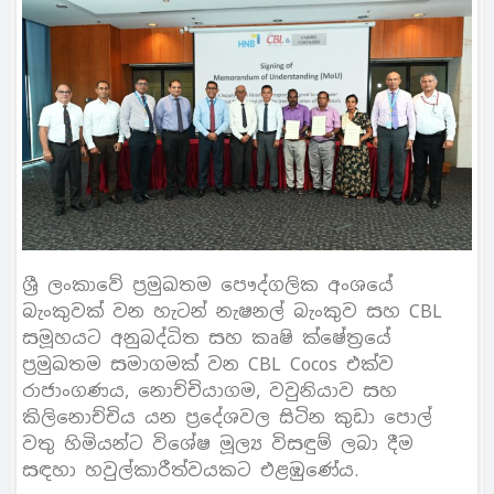
ශ්‍රී ලංකාවේ ප්‍රමුඛතම පෞද්ගලික අංශයේ
බැංකුවක් වන හැටන් නැෂනල් බැංකුව සහ CBL
සමූහයට අනුබද්ධිත සහ කෘෂි ක්ෂේත්‍රයේ
ප්‍රමුඛතම සමාගමක් වන CBL Cocos එක්ව
රාජාංගණය, නොච්චියාගම, වවුනියාව සහ
කිලිනොච්චිය යන ප්‍රදේශවල සිටින කුඩා පොල්
වතු හිමියන්ට විශේෂ මූල්‍ය විසඳුම් ලබා දීම
සඳහා හවුල්කාරීත්වයකට එළඹුණේය.