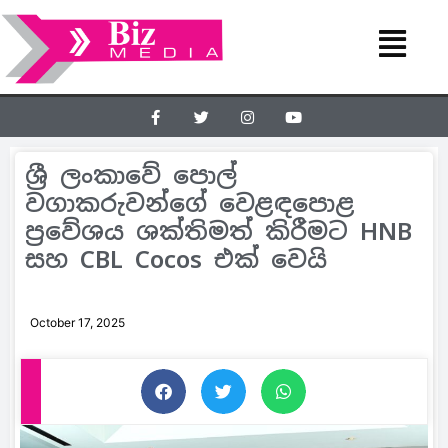
ශ්‍රී ලංකාවේ පොල්
වගාකරුවන්ගේ වෙළඳපොළ
ප්‍රවේශය ශක්තිමත් කිරීමට HNB
සහ CBL Cocos එක් වෙයි
October 17, 2025