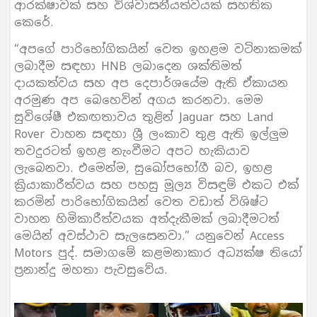
ආරක්ෂාවක් සහ විශ්වාසනීයත්වයක් සහතික
කෙරේ.
“අපගේ පාරිභෝගිකයින් වෙත ඉහළම වටිනාකමක්
ලබාදීම සඳහා HNB ලබාදෙන ශක්තිමත්
දායකත්වය සහ අප දෙපාර්ශයේම ඇති ඒකායන
අරමුණ අප බෙහෙවින් අගය කරනවා. මෙම
සුවිශේෂී එකඟතාවය තුළින් Jaguar සහ Land
Rover වාහන සඳහා ශ්‍රී ලංකාව තුළ ඇති ඉල්ලුම
තවදුරටත් ඉහළ නැංවීමට අපට හැකියාව
ලැබෙනවා. එමෙන්ම, සුඛෝපභෝගී බව, ඉහළ
ක්‍රියාකාරීත්වය සහ පහසු මූල්‍ය විසඳුම් එකට එක්
කරමින් පාරිභෝගිකයින් වෙත වඩාත් විශිෂ්ට
වාහන හිමිකාරීත්වයක අත්දැකීමක් ලබාදීමටත්
මෙයින් අවස්ථාව සැලසෙනවා.” යනුවෙන් Access
Motors පුද්. සමාගමේ කළමනාකාර අධ්‍යක්ෂ තියෝ
ප්‍රනාන්දු මහතා පැවසුවේය.