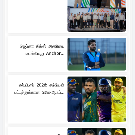
ஜெப்னா கிங்ஸ் அணியை
வாங்கியது Anchor...
எல்.பி.எல் 2026: சம்பியன்
பட்டத்துக்கான பிளே-ஆஃப்...