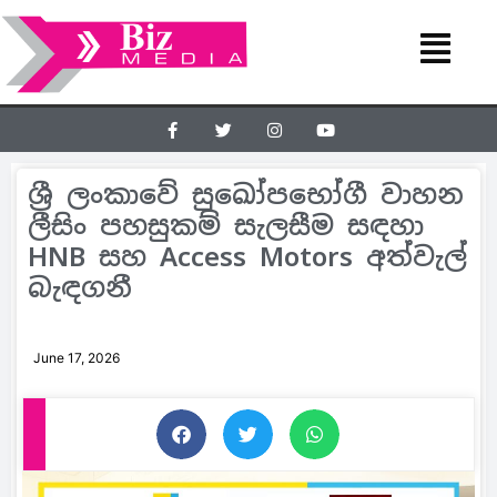
ශ්‍රී ලංකාවේ සුඛෝපභෝගී වාහන
ලීසිං පහසුකම් සැලසීම සඳහා
HNB සහ Access Motors අත්වැල්
බැඳගනී
June 17, 2026