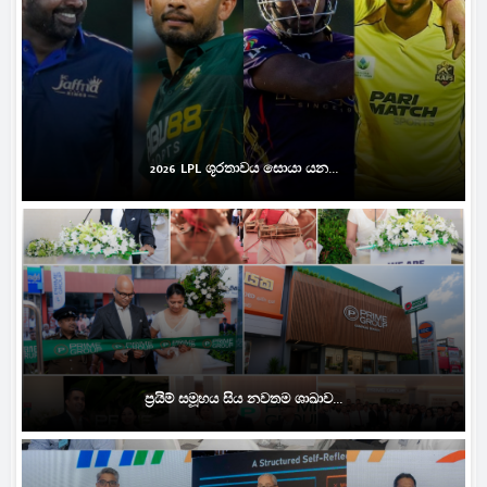
2026 LPL ශූරතාවය සොයා යන...
ප්‍රයිම් සමූහය සිය නවතම ශාඛාව...