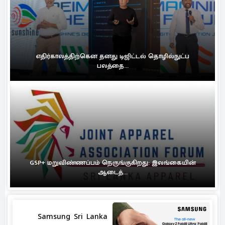
எதிர்காலத்திற்கென தனது டிஜிட்டல் தொழில்நுட்ப
பலத்தை...
GSP+ மறுவிண்ணப்பம் நெருங்குகிறது: இலங்கையின்
ஆடைத்...
Samsung Sri Lanka