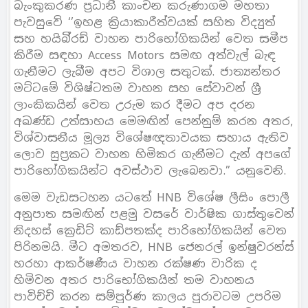
බැංකුකරණ ප්‍රධානී කාංචන කරුණාගම මහතා
පැවසුවේ ‘’ඉහළ ක්‍රියාකාරීත්වයක් සහිත විද්‍යුත්
සහ හයිබි්‍රඩ් වාහන පාරිභෝගිකයින් වෙත සමීප
කිරීම සඳහා Access Motors සමඟ අත්වැල් බැඳ
ගැනීමට ලැබීම අපට විශාල සතුටක්. ජාත්‍යන්තර
මට්ටමේ විශිෂ්ටතම වාහන සහ සේවාවන් ශ්‍රී
ලාංකිකයින් වෙත උරුම කර දීමට අප දරන
අඛණ්ඩ උත්සාහය මෙමඟින් පෙන්නුම් කරන අතර,
විශ්වාසනීය මූල්‍ය විශේෂඥතාවයක සහාය ඇතිව
ලොව සුප්‍රකට වාහන හිමිකර ගැනීමට දැන් අපගේ
පාරිභෝගිකයින්ට අවස්ථාව ලැබෙනවා.” යනුවෙනි.
මෙම වැඩසටහන යටතේ HNB විශේෂ ලීසිං පොලී
අනුපාත සමඟින් පළමු වසරේ වාර්ෂික ගාස්තුවෙන්
නිදහස් ක්‍රෙඩිට් කාඩ්පතක්ද පාරිභෝගිකයින් වෙත
පිරිනමයි. මීට අමතරව, HNB ජෙනරල් ඉන්ෂුවරන්ස්
හරහා ආකර්ෂණීය වාහන රක්ෂණ වාරික ද
හිමිවන අතර පාරිභෝගිකයින් තම වාහනය
පාවිච්චි කරන සම්පූර්ණ කාලය පුරාවටම උපරිම