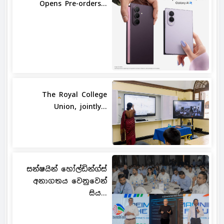
Opens Pre-orders...
The Royal College
Union, jointly...
සන්ෂයින් හෝල්ඩින්ග්ස්
අනාගතය වෙනුවෙන්
සිය...