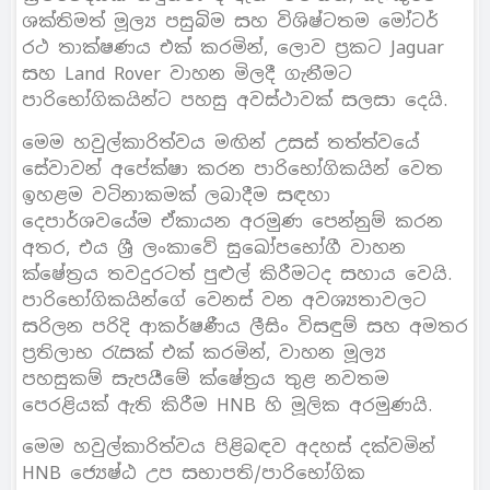
ශක්තිමත් මූල්‍ය පසුබිම සහ විශිෂ්ටතම මෝටර්
රථ තාක්ෂණය එක් කරමින්, ලොව ප්‍රකට Jaguar
සහ Land Rover වාහන මිලදී ගැනීමට
පාරිභෝගිකයින්ට පහසු අවස්ථාවක් සලසා දෙයි.
මෙම හවුල්කාරිත්වය මඟින් උසස් තත්ත්වයේ
සේවාවන් අපේක්ෂා කරන පාරිභෝගිකයින් වෙත
ඉහළම වටිනාකමක් ලබාදීම සඳහා
දෙපාර්ශවයේම ඒකායන අරමුණ පෙන්නුම් කරන
අතර, එය ශ්‍රී ලංකාවේ සුඛෝපභෝගී වාහන
ක්ෂේත්‍රය තවදුරටත් පුළුල් කිරීමටද සහාය වෙයි.
පාරිභෝගිකයින්ගේ වෙනස් වන අවශ්‍යතාවලට
සරිලන පරිදි ආකර්ෂණීය ලීසිං විසඳුම් සහ අමතර
ප්‍රතිලාභ රැසක් එක් කරමින්, වාහන මූල්‍ය
පහසුකම් සැපයීමේ ක්ෂේත්‍රය තුළ නවතම
පෙරළියක් ඇති කිරීම HNB හි මූලික අරමුණයි.
මෙම හවුල්කාරිත්වය පිළිබඳව අදහස් දක්වමින්
HNB ජ්‍යෙෂ්ඨ උප සභාපති/පාරිභෝගික