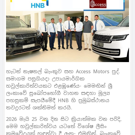
හැටන් නැෂනල් බැංකුව සහ Access Motors පුද්.
සමාගම පසුගියදා උපායමාර්ගික
හවුල්කාරිත්වයකට එළඹුණේය- මෙමඟින් ශ්‍රී
ලංකාවේ සුඛෝපභෝගී වාහන සඳහා මූල්‍ය
පහසුකම් සැපයීමේදී HNB හි ප්‍රමුඛස්ථානය
තවදුරටත් ශක්තිමත් කරයි.
2026 මැයි 25 වන දින සිට ක්‍රියාත්මක වන පරිදි,
මෙම හවුල්කාරිත්වය යටතේ විශේෂ ලීසිං
ක්‍රමවේදයක් හඳුන්වා දී ඇත- එමඟින්, බැංකුවේ