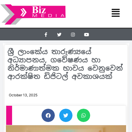
ශ්‍රී ලාංකේය තාරුණ්‍යයේ
අධ්‍යාපනය, ගවේෂණය හා
නිර්මාණාත්මක භාවය වෙනුවෙන්
ආරක්ෂිත ඩිජිටල් අවකාශයක්
October 13, 2025