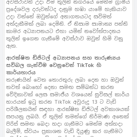
අවස්ථාවන් උදා වීම තුලින් නගරයේ මෙන්ම ග්‍රාමීය
ප්‍රදේශවල දරුවන්ටද දැනුම හඹා යාමේ හැකියාව
උදා වන්නේ ඔවුන්ගේ අනාගතයටද සවිමත්
අත්දැකීමක් ලබා දෙමිනි. ඒ නිසාම සාමාන්‍ය පන්ති
කාමර අධ්‍යාපනයට එහා යමින් නවෝත්පාදනය
තුලින් ඉගෙන ගැනීමේ අවස්ථාව ඔවුන් හිමි වනු
ඇත.
ආරක්ෂිත ඩිජිටල් අධ්‍යාපනය සහ තාරුණ්‍යය
සවිබල ගැන්වීම වෙනුවෙන් TikTok හි
කාර්යභාරය
තරුණයින් වෙත තොරතුරු ලබා දෙන හා ඔවුන්
තවත් බොහෝ දෙනා සමඟ සම්බන්ධ කරන
වේදිකාවක් ලෙස සමාජීය වශයෙන් සුවිසල් කාර්ය
භාරයක් ඉටු කරන TikTok අවුරුදු 13 ට වැඩි
පරිශීලකයින් සඳහා ආරක්ෂිත ඩිජිටල් අවකාශයක්
සපයනු ලබයි. ඒ තුලින් තමන්ගේ නිර්මාණ අනෙක්
පිරිස් සමඟ බෙදා හදා ගැනීමට මෙන්ම අත්හදා
බැලීම්, ස්වයං ප්‍රකාශන වැඩි දියුණු කර ගැනීමට