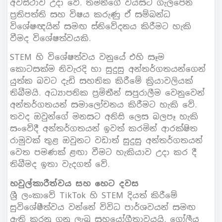
අවස්ථාව උදා වේ. තමන්ගේ වයසට ගැලපෙන
ප්‍රතිපත්ති සහ විෂය කරුණු ඒ සම්බන්ධ
විශේෂඥයින් සමඟ ස්නිවේදනය කිරීමට හැකි
වීමද විශේෂත්වයකි.
STEM හි විශේෂත්වය වනුයේ එහි සෑම
කොටසක්ම නිවැරදි හා සුදුසු අන්තර්ගතයන්ගෙන්
යුත්ක බවට දැඩි සහතික කිරීමේ ක්‍රියාවලියක්
තිබීමයි. අධ්‍යාපනික ප්‍රමිතීන් සපුරාලීම වෙනුවෙන්
අන්තර්ගතයන් සමාලෝචනය කිරීමට හැකි වේ.
තවද ඔවුන්ගේ මනසට අනිසි ලෙස බලපෑ හැකි
සංවේදී අන්තර්ගතයන් ඉවත් කරමින් ආරක්ෂිත
රාමුවක් තුළ ඔවුනට වඩාත් සුදුසු අන්තර්ගතයන්
වෙත පමණක් ළඟා වීමට හැකියාව උදා කර දී
තිබීමද ඉතා වැදගත් වේ.
හවුල්කාරීත්වය සහ හෙට දවස
ශ්‍රී ලංකාවේ TikTok හි STEM දියත් කිරීමේ
සුවිශේෂීත්වය වන්නේ විවිධ පාර්ශවයන් සමඟ
ඇති කරනු ගනු ලැබූ සහයෝගීතාවයයි. ගෝලීය