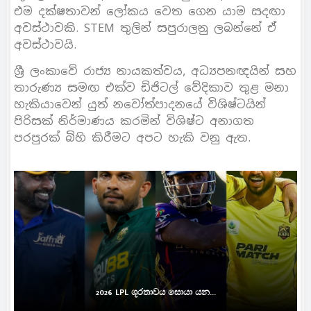
එම දක්ෂතාවන් ලෝකය වෙත ගෙන යාම සදඟා
අවස්ථාවකි. STEM තුලින් සපුරාලනු ලබන්නේ ඒ
අවස්ථාවයි.
ශ්‍රී ලංකාවේ රාජ්‍ය නායකත්වය, අධ්‍යපනඥයින් සහ
තාරුණ්‍ය සමඟ එක්ව ඩිජිටල් වේදිකාව තුළ මනා
හැකියාවෙන් යුත් නවෝත්පාදනයේ විශිෂ්ටයින්
පිරිසක් නිර්මාණය කරමින් විශිෂ්ට අනාගත
පරපුරක් බිහි කිරීමට අපට හැකි වනු ඇත.
2026 LPL ශූරතාවය සොයා යන...