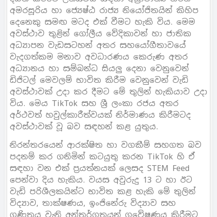
අමරසූරිය හා ජ්‍යෙෂ්ඨ රාජ්‍ය නියෝජිතයින් කිහිප
දෙනෙකු සමඟ මටද එක් වීමට හැකි විය. මෙම
අවස්ථාව තුළින් ගෝලීය වේදිකාවන් හා ජාතික
අධ්‍යාපන වැඩසටහන් අතර සහයෝගීතාවයේ
වැදගත්කම මනාව අවධාරණය කෙරුණ අතර
අධ්‍යානය හා සම්බන්ධ සියලු දෙනා වෙනුවෙන්
ඩිජිටල් මෙවලම් භාවිත කිරීම වෙනුවෙන් වැඩි
අවස්ථාවක් උදා කර දීමට මේ තුලින් හැකියාව උදා
විය. මෙය TikTok සහ ශ්‍රී ලංකා රජය අතර
අර්ථවත් හවුල්කාරීත්වයක් නිර්මාණය කිරීමටද
අවස්ථාවක් වූ බව සඳහන් කළ යුතුය.
නිරන්තරයෙන් ආරක්ෂිත හා වගකීම් සහගත බව
පදනම් කර ගනිමින් කටයුතු කරන TikTok හි ඒ
සඳහා වන එක් ප්‍රයත්නයක් ලෙසද STEM Feed
පෙන්වා දිය හැකිය. වයස අවුරුදු 13 ට හා ඊට
වැඩි පරිශීලකයින්ට භාවිත කළ හැකි මේ තුලින්
විද්‍යාව, තාක්ෂණය, ඉංජිනේරු විද්‍යාව සහ
ගණිතය වැනි අන්තර්ගතයන් ගවේෂණය කිරීමට