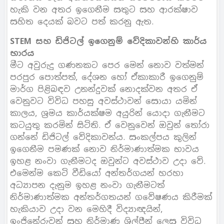
හැකි වන අතර ඉගෙනීම සතුට සහ ආරක්ෂාව
සහිත දෙයක් බවට පත් කරනු ඇත.
STEM සහ ඩිජිටල් ඉගෙනුම් වේදිකාවන්හි කාර්ය
භාරය
මීට අවුරුදු ගණනකට පෙර මෙන් නොව වත්මන්
පරපුර පොත්පත්, දේශන හෝ ඒකාකාරී ඉගෙනුම්
මාර්ග පිළිබඳව උනන්දුවක් නොදක්වන අතර ඒ
වෙනුවට විවිධ පහසු අවස්ථාවන් සොයා යමින්
කාලය, ශ්‍රමය කාර්යක්ෂම අයුරින් යොදා ගැනීමට
කටයුතු කරමින් සිටිති. ඒ වෙනුවෙන් ඔවුන් තෝරා
ගන්නේ ඩිජිටල් වේදිකාවන්ය. සංකල්පය කුලින්
ඉගෙනීම පමණක් නොව නිර්මාණාත්මක භාවය
ඉහළ නංවා ගැනීමටද ඔවුන්ට අවස්ථාව උදා වේ.
එමෙන්ම කෙටි වීඩියෝ අන්තර්ගයන් හරහා
අධ්‍යාපන දැනුම ඉහළ නංවා ගැනීමටත්
නිර්මාණාත්මක අන්තර්ගතයන් ගවේෂණය කිරීමක්
හැකියාව උදා වන මෙහිදී විද්‍යාඥයින්,
ඉංජිනේරුවන් සහ නිර්මාණ ශිල්පීන් ලෙස විවිධ