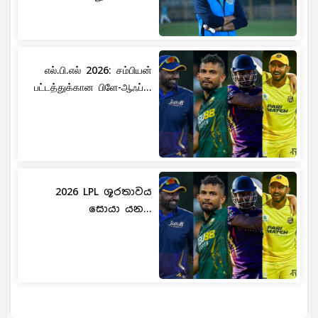
எல்.பி.எல் 2026: சம்பியன்
பட்டத்துக்கான பிளே-ஆஃப்...
2026 LPL ශූරතාවය
සොයා යන...