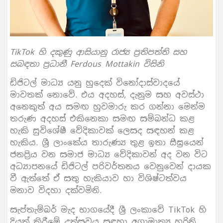
TikTok හි දකුණු ආසියානු රාජ්‍ය ප්‍රතිපත්ති සහ
සබඳතා ප්‍රධානී Ferdous Mottakin විසිනි
ඩිජිටල් මාධ්‍ය යනු හුදෙක් විනෝදාස්වාදයේ
මාවතක් නොවේ. එය අදහස්, දැනුම සහ අවස්ථා
අනෙකුත් අය සමඟ හුවමාරු කර ගන්නා මෙන්ම
තරුණ අදහස් එකිනෙකා සමඟ සම්බන්ධ කළ
හැකි සුවිශේෂී වේදිකාවක් ලෙසද සඳහන් කළ
හැකිය. ශ්‍රී ලාංකේය තාරුණ්‍ය තුළ ඉතා සීඝ්‍රයෙන්
ජනප්‍රිය වන සමාජ මාධ්‍ය වේදිකාවන් අද වන විට
අධ්‍යාපනයේ ඩිජිටල් පරිවර්තනය වෙනුවෙන් දායක
වී ඇත්තේ ඒ සතු හැකියාව හා විශිෂ්ටත්වය
මනාව විදහා දක්වමිනි.
සැප්තැම්බර් මැද භාගයේදී ශ්‍රී ලංකාවේ TikTok හි
දියත් කිරීමේ උත්සවය සඳහා අග්‍රාමාත්‍ය හරිනි