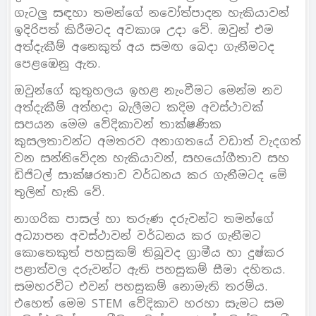
ගැටලු සඳහා තමන්ගේ නවෝත්පාදන හැකියාවන්
ඉදිරිපත් කිරීමටද අවකාශ උදා වේ. ඔවුන් එම
අත්දැකීම් අනෙකුත් අය සමඟ බෙදා ගැනීමටද
පෙළඹෙනු ඇත.
ඔවුන්ගේ කුතුහලය ඉහළ නැංවීමට මෙන්ම නව
අත්දැකීම් අත්හදා බැලීමට කදිම අවස්ථාවක්
සපයන මෙම වේදිකාවන් තාක්ෂණික
කුසලතාවන්ට අමතරව අනාගතයේ වඩාත් වැදගත්
වන සන්නිවේදන හැකියාවන්, සහයෝගීතාව සහ
ඩිජිටල් සාක්ෂරතාව වර්ධනය කර ගැනීමටද මේ
තුලින් හැකි වේ.
නාගරික පාසල් හා තරුණ දරුවන්ට තමන්ගේ
අධ්‍යාපන අවස්ථාවන් වර්ධනය කර ගැනීමට
කොතෙකුත් පහසුකම් තිබූවද ග්‍රාමීය හා දුෂ්කර
පළාත්වල දරුවන්ට ඇති පහසුකම් සීමා දහිතය.
සමහරවිට එවන් පහසුකම් නොමැති තරම්ය.
එහෙත් මෙම STEM වේදිකාව හරහා සැමට සම