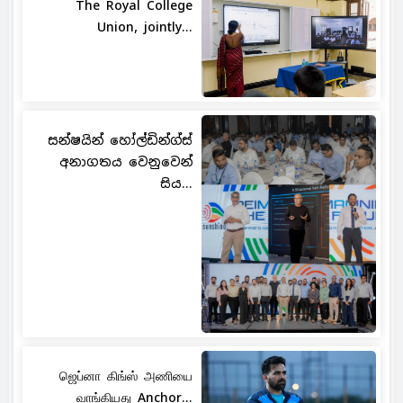
The Royal College
Union, jointly...
සන්ෂයින් හෝල්ඩින්ග්ස්
අනාගතය වෙනුවෙන්
සිය...
ஜெப்னா கிங்ஸ் அணியை
வாங்கியது Anchor...