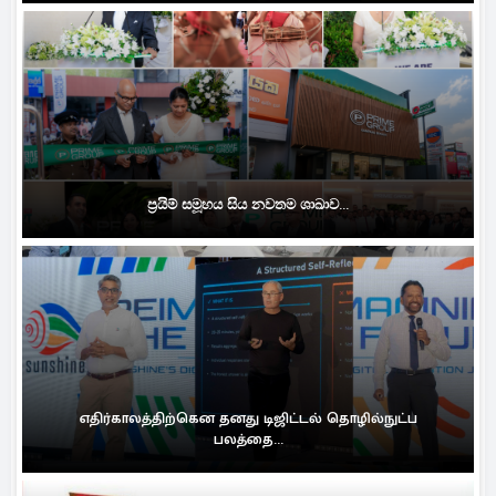
ප්‍රයිම් සමූහය සිය නවතම ශාඛාව...
எதிர்காலத்திற்கென தனது டிஜிட்டல் தொழில்நுட்ப
பலத்தை...