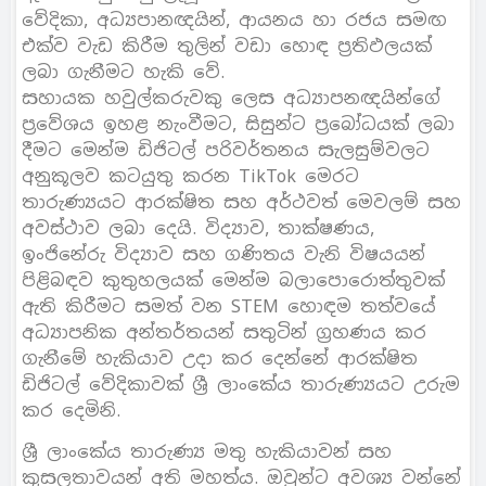
වේදිකා, අධ්‍යපානඥයින්, ආයනය හා රජය සමඟ
එක්ව වැඩ කිරීම තුලින් වඩා හොඳ ප්‍රතිඵලයක්
ලබා ගැනීමට හැකි වේ.
සහායක හවුල්කරුවකු ලෙස අධ්‍යාපනඥයින්ගේ
ප්‍රවේශය ඉහළ නැංවීමට, සිසුන්ට ප්‍රබෝධයක් ලබා
දීමට මෙන්ම ඩිජිටල් පරිවර්තනය සැලසුම්වලට
අනුකූලව කටයුතු කරන TikTok මෙරට
තාරුණ්‍යයට ආරක්ෂිත සහ අර්ථවත් මෙවලම් සහ
අවස්ථාව ලබා දෙයි. විද්‍යාව, තාක්ෂණය,
ඉංජිනේරු විද්‍යාව සහ ගණිතය වැනි විෂයයන්
පිළිබඳව කුතුහලයක් මෙන්ම බලාපොරොත්තුවක්
ඇති කිරීමට සමත් වන STEM හොඳම තත්වයේ
අධ්‍යාපනික අන්තර්තයන් සතුටින් ග්‍රහණය කර
ගැනීමේ හැකියාව උදා කර දෙන්නේ ආරක්ෂිත
ඩිජිටල් වේදිකාවක් ශ්‍රී ලාංකේය තාරුණ්‍යයට උරුම
කර දෙමිනි.
ශ්‍රී ලාංකේය තාරුණ්‍ය මතු හැකියාවන් සහ
කුසලතාවයන් අති මහත්ය. ඔවුන්ට අවශ්‍ය වන්නේ