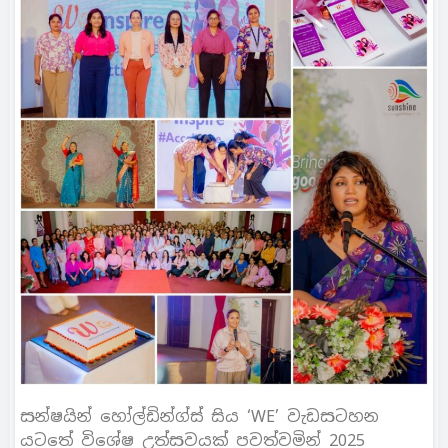
සන්ෂයින් හෝල්ඩින්ග්ස් සිය ‘WE’ වැඩසටහන
යටතේ විශේෂ උත්සවයක් පවත්වමින් 2025