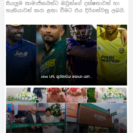
සියලුම සාමාජිකයින්ට ඔවුන්ගේ දක්ෂතාවන් හා
හැකියාවන් කරා ළඟා වීමට එය දිරිගන්වනු ලබයි.
2026 LPL ශූරතාවය සොයා යන...