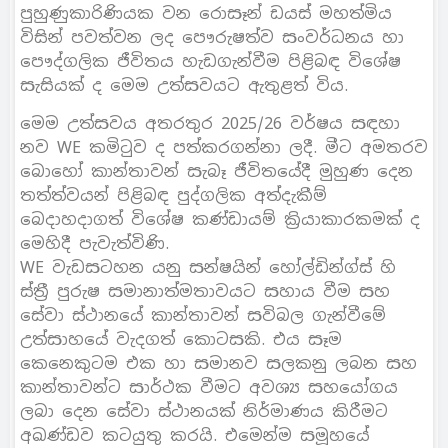
පුහුණුකාරිණියක වන රොසෑන් ඩයස් මහත්මිය
විසින් පවත්වන ලද පෞරුෂත්ව සංවර්ධනය හා
පෞද්ගලික ජීවිතය හැඩගැන්වීම පිළිබඳ විශේෂ
සැසියක් ද මෙම උත්සවයට ඇතුළත් විය.
මෙම උත්සවය අතරතුර 2025/26 වර්ෂය සඳහා
නව WE කමිටුව ද පත්කරගන්නා ලදී. මීට අමතරව
බොහෝ කාන්තාවන් සැබෑ ජීවිතයේදී මුහුණ දෙන
තත්ත්වයන් පිළිබඳ පුද්ගලික අත්දැකීම්
බෙදාහදාගත් විශේෂ කණ්ඩායම් ක්‍රියාකාරකමක් ද
මෙහිදී පැවැත්විණි.
WE වැඩසටහන යනු සන්ෂයින් හෝල්ඩින්ග්ස් හි
ස්ත්‍රී පුරුෂ සමානාත්මතාවයට සහාය වීම සහ
සේවා ස්ථානයේ කාන්තාවන් සවිබල ගැන්වීමේ
උත්සාහයේ වැදගත් කොටසකි. එය සෑම
කෙනෙකුටම එක හා සමානව සලකනු ලබන සහ
කාන්තාවන්ට සාර්ථක වීමට අවශ්‍ය සහයෝගය
ලබා දෙන සේවා ස්ථානයක් නිර්මාණය කිරීමට
අඛණ්ඩව කටයුතු කරයි. එමෙන්ම සමූහයේ