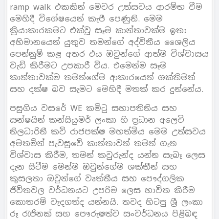
ramp walk එකකින් මෙවර උත්සවය ආරම්භ වීම
මෙහිදී විශේෂයෙන් කැපී පෙණුනි. මෙම
ක්‍රියාකාරකමට එක්වූ සෑම කාන්තාවක්ම ඉතා
අභිමානයෙන් යුතුව තමන්ගේ අද්විතීය ශෛලිය
පෙන්නුම් කළ අතර එය ඔවුන්ගේ ආත්ම විශ්වාසය
වැඩි කිරීමට උපකාරී විය. එමෙන්ම සෑම
කාන්තාවක්ම තමන්ගේම ආකාරයෙන් ශක්තිමත්
සහ දක්ෂ බව සැමට මෙහිදී මතක් කර දුන්නේය.
පසුගිය වසරේ WE කමිටු සභාපතිනිය සහ
සන්ෂයින් කන්සියුමර් ලංකා හි ප්‍රධාන අලෙවි
නිලධාරිනී කවි රාජපක්ෂ මහත්මිය මෙම උත්සවය
අමතමින් පැවසුවේ කාන්තාවන් තමන් ගැන
විශ්වාස කිරීම, තමන් කවුරුන්ද යන්න සැබෑ ලෙස
දැන සිටීම මෙන්ම ඔවුන්ගේම ශක්තීන් සහ
කුසලතා ඔවුන්ගේ වෘත්තීය සහ පෞද්ගලික
ජීවිතවල වර්ධනයට උපරිම ලෙස භාවිත කිරීම
කොතරම් වැදගත්ද යන්නයි. තවද හිටපු ශ්‍රී ලංකා
රූ රැජිනක් සහ පෞරුෂත්ව සංවර්ධනය පිළිබඳ