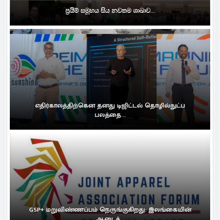
ප්‍රයිම් සමූහය සිය නවතම ශාඛාව...
எதிர்காலத்திற்கென தனது டிஜிட்டல் தொழில்நுட்ப
பலத்தை...
GSP+ மறுவிண்ணப்பம் நெருங்குகிறது: இலங்கையின்
ஆடைத்...