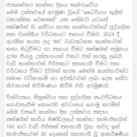
ජාත්‍යන්තර කාන්තා දිනය සැමරුවේය.
මෙම උත්සවයේ අරමුණ වූයේ “ධෛර්යය තුළින්
ධනාත්මක වෙනසක්” යන තේමාව යටතේ
සන්ෂයින් හි සේවය කරන කාන්තාවන්ගේ පුද්ගලික
සහ වෘත්තීය වර්ධනයට සහාය වීමයි. 2024 දී
ආරම්භ කරන ලද ‘WE’ වැඩසටහන කාන්තාවන්
නඟා සිටුවීමට හා සහාය වීමට සන්ෂයින් සමූහය
දරන සියලු උත්සාහයන් එකට එක් කරනු ලබයි.
වැඩි කාන්තාවන් පිරිසකට සහභාගී වීමට සහ
වර්ධනය වීමට දිරිමත් කරන මෙන්ම කාන්තාවන්ට
සමාන වටිනාකම් හා අවස්ථාවන් ලබා දෙන සේවා
ස්ථානයක් නිර්මාණය කිරීම එහි අරමුණයි.
විශ්වාසය, මිත්‍රත්වය සහ පුද්ගලික සංවර්ධනය
ගොඩනැගීම කෙරෙහි අවධානය යොමු කරමින්
මෙම වසරේ කාන්තා දින උත්සවය සඳහා
සන්ෂයින් කාර්ය මණ්ඩලයේ කාන්තා සාමාජිකයින්
100 කට වැඩි පිරිසක් සහභාගී වූහ. තවද ඉන්
සාමාජිකාවන් 30 දෙනෙක් සහභාගී වූ ආකර්ෂණීය