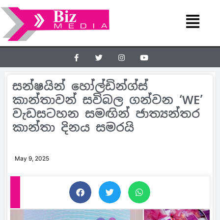
සන්ෂයින් හෝල්ඩින්ග්ස්
කාන්තාවන් සවිබල ගන්වන ‘WE’
වැඩසටහන සමඟින් ජාත්‍යන්තර
කාන්තා දිනය සමරයි
May 9, 2025