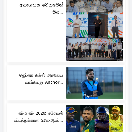
අනාගතය වෙනුවෙන්
සිය...
ஜெப்னா கிங்ஸ் அணியை
வாங்கியது Anchor...
எல்.பி.எல் 2026: சம்பியன்
பட்டத்துக்கான பிளே-ஆஃப்...