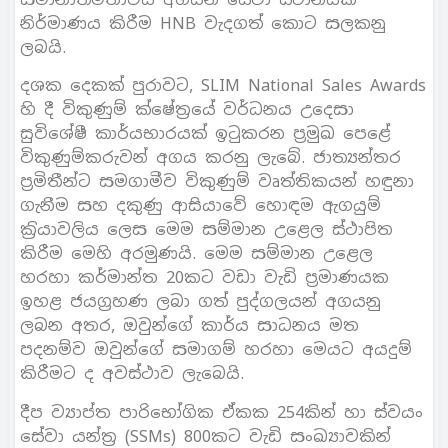
නිර්මාණය කිරීම HNB වැදගත් කොට සලකනු
ලබයි.
දශක දෙකක් පුරාවට, SLIM National Sales Awards
හි දී විකුණුම් ක්ෂේත‍්‍රයේ වර්ධනය උදෙසා
සුවිශේෂී කාර්යභාරයක් ඉටුකරන ප‍්‍රමුඛ පෙළේ
විකුණුම්කරුවන් අගය කරනු ලැබේ. ජාත්‍යන්තර
ප‍්‍රමිතීන්ට සමගාමීව විකුණුම් වෘත්තිකයන් හඳුනා
ගැනීම සහ දකුණු ආසියාවේ හොඳම ඇගයුම්
ක‍්‍රියාවලිය ලෙස මෙම සම්මාන උළෙල ස්ථාපිත
කිරීම මෙහි අරමුණයි. මෙම සම්මාන උළෙල
හරහා කර්මාන්ත 20කට වඩා වැඩි ප‍්‍රමාණයක
ඉහළ ජයග‍්‍රහණ ලබා ගත් පුද්ගලයන් අගයනු
ලබන අතර, ඔවුන්ගේ කාර්ය සාධනය මත
පදනම්ව ඔවුන්ගේ සමාගම් හරහා මෙයට අයදුම්
කිරීමට ද අවස්ථාව ලැබෙයි.
දීප ව්‍යාප්ත පාරිභෝගික ඒකක 254කින් හා ස්වයං
සේවා යන්ත‍්‍ර (SSMs) 800කට වැඩි සංඛ්‍යාවකින්