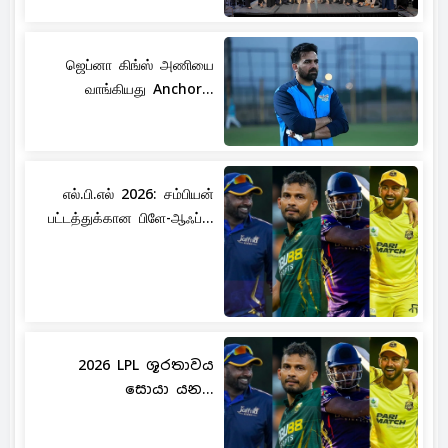
ஜெப்னா கிங்ஸ் அணியை
வாங்கியது Anchor...
எல்.பி.எல் 2026: சம்பியன்
பட்டத்துக்கான பிளே-ஆஃப்...
2026 LPL ශූරතාවය
සොයා යන...