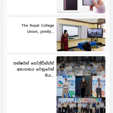
The Royal College
Union, jointly...
සන්ෂයින් හෝල්ඩින්ග්ස්
අනාගතය වෙනුවෙන්
සිය...