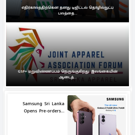
எதிர்காலத்திற்கென தனது டிஜிட்டல் தொழில்நுட்ப
பலத்தை...
GSP+ மறுவிண்ணப்பம் நெருங்குகிறது: இலங்கையின்
ஆடைத்...
Samsung Sri Lanka
Opens Pre-orders...