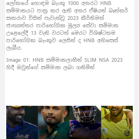
ලෝකයේ හොඳම බැංකු 1000 අතරට HNB
සම්මානයට පාත‍්‍ර කර ඇති අතර ඒෂියන් බෑන්කර්
සඟරාව විසින් පැවැත්වූ 2023 කීර්තිමත්
ජාත්‍යන්තර පාරිභෝගික මූල්‍ය සේවා සම්මාන
උළෙලේදී 13 වැනි වරටත් මෙරට විශිෂ්ටතම
පාරිභෝගික බැංකුව ලෙසින් ද HNB අභිසෙස්
ලැබීය.
Image 01: HNB සම්මානලාභීන් SLIM NSA 2023
හිදී ඔවුන්ගේ සම්මාන ලබා ගනිමින්