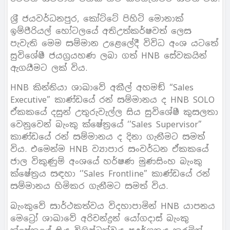
ශ‍්‍රී ජයවර්ධනපුර, කෝට්ටේ පිහිටි මොනාක්
ඉම්පීරියල් හෝටලයේ අතිඋත්කර්ෂවත් ලෙස
පැවැති මෙම සම්මාන උළෙලේදී විවිධ අංශ යටතේ
සුවිශේෂී ජයග‍්‍රයහණ ලබා ගත් HNB සේවකයින්
ඇගයීමට ලක් විය.
HNB කින්නියා ශාඛාවේ අකීල් අහමඞ් “Sales
Executive” කාණ්ඩයේ රන් සම්මානය ද HNB SOLO
ඒකකයේ දසුන් උතුරුවැල්ල සිය සුවිශේෂී කුසලතා
වෙනුවෙන් බැංකු ක්ෂේත‍්‍රයේ ‘’Sales Supervisor”
කාණ්ඩයේ රන් සම්මානය ද දිනා ගැනීමට සමත්
විය. එමෙන්ම HNB ව්‍යාපාර සංවර්ධන ඒකකයේ
ජාල විකුණුම් අංශයේ හර්ෂණ මුණසිංහ බැංකු
ක්ෂේත‍්‍රය සඳහා ‘’Sales Frontline” කාණ්ඩයේ රන්
සම්මානය හිමිකර ගැනීමට සමත් විය.
බැංකුවේ සාර්ථකත්වය විදහාපාමින් HNB යාපනය
මෙට්‍රෝ ශාඛාවේ අරිචන්ද්‍රන් යෝගදාස් බැංකු