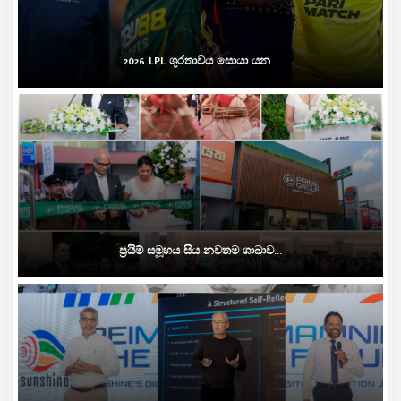
2026 LPL ශූරතාවය සොයා යන...
ප්‍රයිම් සමූහය සිය නවතම ශාඛාව...