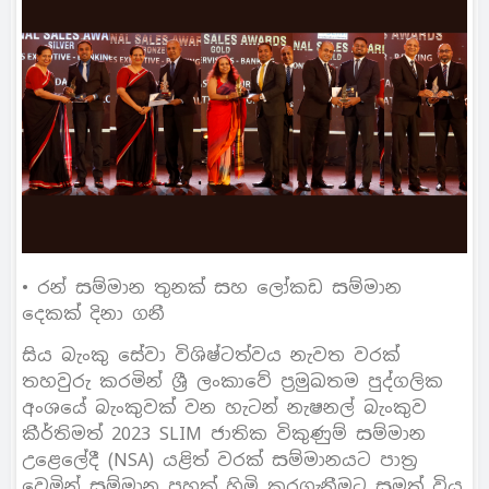
• රන් සම්මාන තුනක් සහ ලෝකඩ සම්මාන
දෙකක් දිනා ගනී
සිය බැංකු සේවා විශිෂ්ටත්වය නැවත වරක්
තහවුරු කරමින් ශ්‍රී ලංකාවේ ප‍්‍රමුඛතම පුද්ගලික
අංශයේ බැංකුවක් වන හැටන් නැෂනල් බැංකුව
කීර්තිමත් 2023 SLIM ජාතික විකුණුම් සම්මාන
උළෙලේදී (NSA) යළිත් වරක් සම්මානයට පාත‍්‍ර
වෙමින් සම්මාන පහක් හිමි කරගැනීමට සමත් විය.