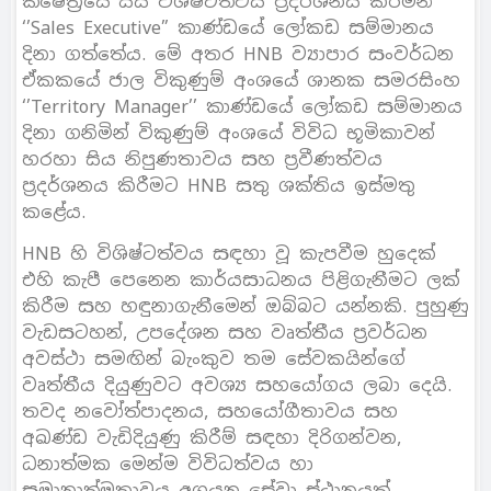
ක්ෂේත‍්‍රයේ සිය විශිෂ්ටත්වය ප‍්‍රදර්ශනය කරමින්
‘’Sales Executive” කාණ්ඩයේ ලෝකඩ සම්මානය
දිනා ගත්තේය. මේ අතර HNB ව්‍යාපාර සංවර්ධන
ඒකකයේ ජාල විකුණුම් අංශයේ ශානක සමරසිංහ
‘’Territory Manager’’ කාණ්ඩයේ ලෝකඩ සම්මානය
දිනා ගනිමින් විකුණුම් අංශයේ විවිධ භූමිකාවන්
හරහා සිය නිපුණතාවය සහ ප‍්‍රවීණත්වය
ප‍්‍රදර්ශනය කිරීමට HNB සතු ශක්තිය ඉස්මතු
කළේය.
HNB හි විශිෂ්ටත්වය සඳහා වූ කැපවීම හුදෙක්
එහි කැපී පෙනෙන කාර්යසාධනය පිළිගැනීමට ලක්
කිරීම සහ හඳුනාගැනීමෙන් ඔබ්බට යන්නකි. පුහුණු
වැඩසටහන්, උපදේශන සහ වෘත්තීය ප‍්‍රවර්ධන
අවස්ථා සමඟින් බැංකුව තම සේවකයින්ගේ
වෘත්තීය දියුණුවට අවශ්‍ය සහයෝගය ලබා දෙයි.
තවද නවෝත්පාදනය, සහයෝගීතාවය සහ
අඛණ්ඩ වැඩිදියුණු කිරීම් සඳහා දිරිගන්වන,
ධනාත්මක මෙන්ම විවිධත්වය හා
සමානාත්මතාවය අගයන සේවා ස්ථානයක්