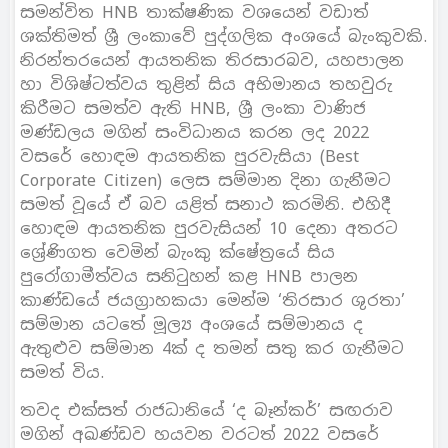
සමන්විත HNB තාක්ෂණික වශයෙන් වඩාත්
ශක්තිමත් ශ්‍රී ලංකාවේ පුද්ගලික අංශයේ බැංකුවකි.
නිරන්තරයෙන් ආයතනික තිරසාරබව, යහපාලන
හා විශිෂ්ටත්වය තුළින් සිය අභිමානය තහවුරු
කිරීමට සමත්ව ඇති HNB, ශ්‍රී ලංකා වාණිජ
මණ්ඩලය මගින් සංවිධානය කරන ලද 2022
වසරේ හොඳම ආයතනික පුරවැසියා (Best
Corporate Citizen) ලෙස සම්මාන දිනා ගැනීමට
සමත් වූයේ ඒ බව යළිත් සනාථ කරමිනි. එහිදී
හොඳම ආයතනික පුරවැසියන් 10 දෙනා අතරට
ශ්‍රේණිගත වෙමින් බැංකු ක්ෂේත‍්‍රයේ සිය
පුරෝගාමීත්වය සනිටුහන් කළ HNB පාලන
කාණ්ඩයේ ජයග‍්‍රාහකයා මෙන්ම ‘තිරසාර ශුරතා’
සම්මාන යටතේ මූල්‍ය අංශයේ සම්මානය ද
ඇතුළුව සම්මාන 4ක් ද තමන් සතු කර ගැනීමට
සමත් විය.
තවද එක්සත් රාජධානියේ ‘ද බෑන්කර්’ සඟරාව
මගින් අඛණ්ඩව හයවන වරටත් 2022 වසරේ