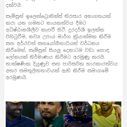
දක්වයි.
සැම්සුන් ඉලෙක්ට්‍රොනික්ස් තිරසාර අනාගතයක්
කරා යන ගමනට නායකත්වය දීමට
අධිෂ්ඨානශීලීව කැපවී සිටී. දුරදර්ශී ඉලක්ක
පිහිටුවීම, නව්‍ය උපාය මාර්ග ක‍්‍රියාත්මක කිරීම
සහ අර්ථවත් සහයෝගීතාවයන් වර්ධනය
කිරීමෙන්, සැම්සුන් සියලූ දෙනාටම වඩා හොඳ
ලෝකයක් නිර්මාණය කිරීමට අරමුණු කරයි.
තාක්ෂණික දියුණුව සහ පාරිසරික භාරකාරත්වය
අතර සමතුලිතතාවයක් ඇති කිරීම සමාගමේ
අරමුණයි.