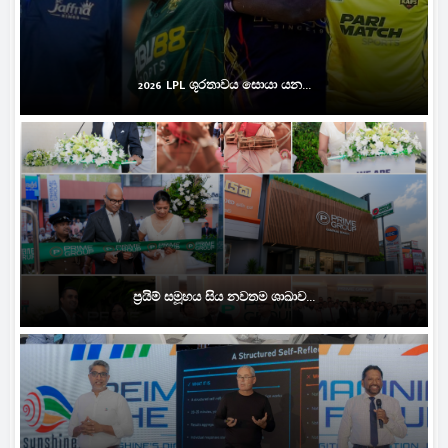
2026 LPL ශූරතාවය සොයා යන...
ප්‍රයිම් සමූහය සිය නවතම ශාඛාව...