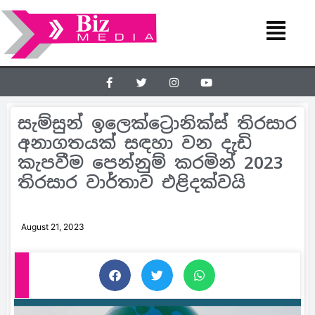
සැම්සුන් ඉලෙක්ට්‍රොනික්ස් තිරසාර
අනාගතයක් සඳහා වන දැඩි
කැපවීම පෙන්නුම් කරමින් 2023
තිරසාර වාර්තාව එළිදක්වයි
August 21, 2023