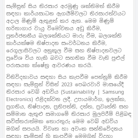
සැම්සුන් සිය තිරසාර අරමුණු ශක්තිමත් කිරීම
සඳහා කාර්යසාධන ඇගයීම්වලට තිරසාරත්වයට
අදාල මිණුම් ඇතුළත් කර ඇත. මෙම මිණුම්
හරිතාගාර වායු විමෝචනය අඩු කිරීම,
පුනර්ජනනීය බලශක්තියට මාරු වීම, බලශක්ති
කාර්යක්ෂම නිෂ්පාදන සංවර්ධනය කිරීම,
රෙගුලාසිවලට අනුකූල වීම සහ නිෂ්පාදනවලට
ප‍්‍රවේශ විය හැකි බවට සහතික වීම වැනි පුළුල්
පරාසයක ක්ෂේත‍්‍ර ආවරණය කරයි.
විනිවිදභාවය සඳහා සිය කැපවීම පෙන්නුම් කිරීම
සඳහා සැම්සුන් විසින් 2023 පෙබරවාරි මාසයේදී
තිරසාර වෙබ් අඩවිය (Sustainability | Samsung
Electronics) එළිදක්වන ලදී. උපායමාර්ග, ඉලක්ක,
ප‍්‍රගතිය, නිෂ්පාදන, ප‍්‍රතිපත්ති, දත්ත, ප‍්‍රවෘත්ති සහ
සම්මාන ඇතුළු සමාගමේ තිරසාර මුලපිරීම් පිළිබඳ
සවිස්තරාත්මක තොරතුරු මෙම වෙබ් අඩවිය
මගින් සපයයි. විවෘත හා අවංක සන්නිවේදනය
සඳහා සැම්සුන් හි කැපවීම මෙමගින් විදහා