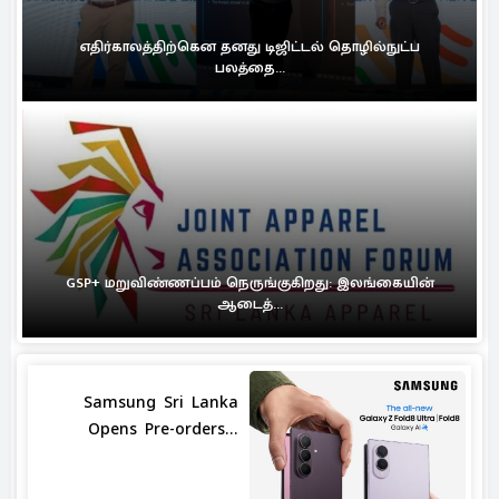
எதிர்காலத்திற்கென தனது டிஜிட்டல் தொழில்நுட்ப
பலத்தை...
GSP+ மறுவிண்ணப்பம் நெருங்குகிறது: இலங்கையின்
ஆடைத்...
Samsung Sri Lanka
Opens Pre-orders...