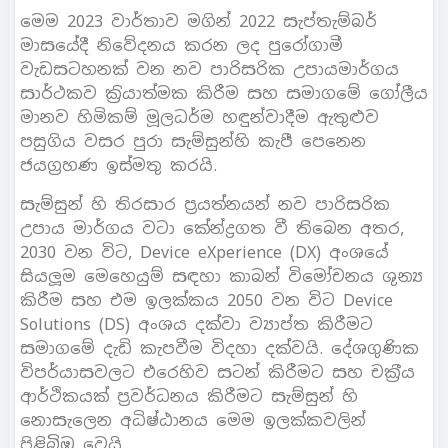
මෙම 2023 වාර්තාව මගින් 2022 සැප්තැම්බර්
මාසයේදී නිවේදනය කරන ලද පුරෝගාමී
වැඩසටහනක් වන නව පාරිසරික උපායමාර්ගය
සාර්ථකව ක‍්‍රියාත්මක කිරීම සහ සමාගමේ ගෝලීය
මානව හිමිකම් මූලධර්ම හඳුන්වාදීම ඇතුළුව
පසුගිය වසර පුරා සැම්සුන්හි කැපී පෙනෙන
ජයග‍්‍රහණ ඉස්මතු කරයි.
සැම්සුන් හි තිරසාර ප‍්‍රයත්නයන් නව පාරිසරික
උපාය මාර්ගය වටා කේන්ද්‍රගත වී තිබෙන අතර,
2030 වන විට, Device eXperience (DX) අංශයේ
සියලූම මෙහෙයුම් සඳහා කාබන් විමෝචනය ශුන්‍ය
කිරීම සහ එම ඉලක්කය 2050 වන විට Device
Solutions (DS) අංශය දක්වා ව්‍යාප්ත කිරීමට
සමාගමේ දැඩි කැපවීම විදහා දක්වයි. දේශගුණික
විපර්යාසවලට එරෙහිව සටන් කිරීමට සහ චක‍්‍රීය
ආර්ථිකයක් ප‍්‍රවර්ධනය කිරීමට සැම්සුන් හි
නොසැලෙන අධිෂ්ඨානය මෙම ඉලක්කවලින්
පිළිබිඹු වෙයි.