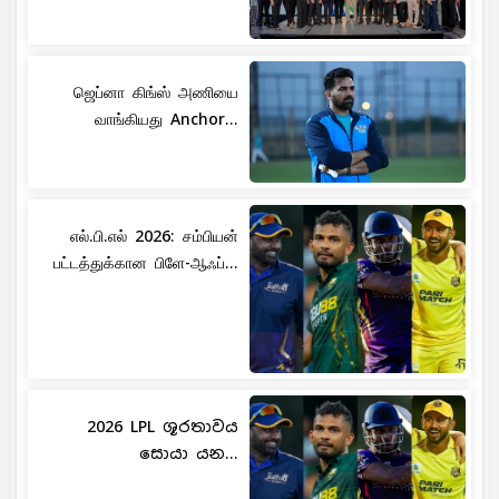
ஜெப்னா கிங்ஸ் அணியை
வாங்கியது Anchor...
எல்.பி.எல் 2026: சம்பியன்
பட்டத்துக்கான பிளே-ஆஃப்...
2026 LPL ශූරතාවය
සොයා යන...