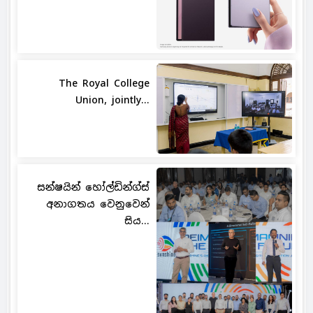
The Royal College
Union, jointly...
සන්ෂයින් හෝල්ඩින්ග්ස්
අනාගතය වෙනුවෙන්
සිය...