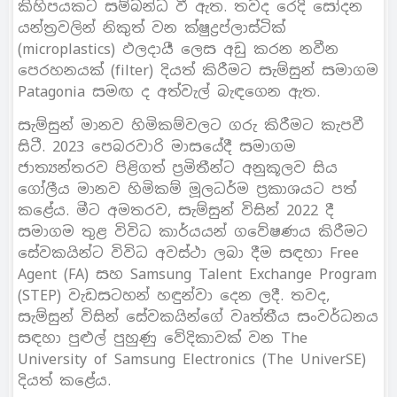
කිහිපයකට සම්බන්ධ වී ඇත. තවද රෙදි සෝදන
යන්ත‍්‍රවලින් නිකුත් වන ක්ෂුද්‍රප්ලාස්ටික්
(microplastics) ඵලදායී ලෙස අඩු කරන නවීන
පෙරහනයක් (filter) දියත් කිරීමට සැම්සුන් සමාගම
Patagonia සමඟ ද අත්වැල් බැඳගෙන ඇත.
සැම්සුන් මානව හිමිකම්වලට ගරු කිරීමට කැපවී
සිටී. 2023 පෙබරවාරි මාසයේදී සමාගම
ජාත්‍යන්තරව පිළිගත් ප‍්‍රමිතීන්ට අනුකූලව සිය
ගෝලීය මානව හිමිකම් මූලධර්ම ප‍්‍රකාශයට පත්
කළේය. මීට අමතරව, සැම්සුන් විසින් 2022 දී
සමාගම තුළ විවිධ කාර්යයන් ගවේෂණය කිරීමට
සේවකයින්ට විවිධ අවස්ථා ලබා දීම සඳහා Free
Agent (FA) සහ Samsung Talent Exchange Program
(STEP) වැඩසටහන් හඳුන්වා දෙන ලදී. තවද,
සැම්සුන් විසින් සේවකයින්ගේ වෘත්තීය සංවර්ධනය
සඳහා පුළුල් පුහුණු වේදිකාවක් වන The
University of Samsung Electronics (The UniverSE)
දියත් කළේය.