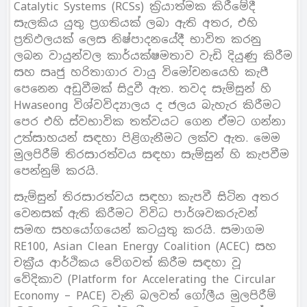
Catalytic Systems (RCSs) ක‍්‍රියාත්මක කිරීමේදී
සැලකිය යුතු ප‍්‍රගතියක් ලබා ඇති අතර, එහි
ප‍්‍රතිඵලයක් ලෙස නිෂ්පාදනයේදී භාවිත කරනු
ලබන වායුන්වල කාර්යක්ෂමතාව වැඩි දියුණු කිරීම
සහ සෘජු හරිතාගාර වායු විමෝචනයෙහි කැපී
පෙනෙන අඩුවීමක් සිදුවී ඇත. තවද සැම්සුන් හි
Hwaseong විශ්වවිද්‍යාලය ද ජලය බැහැර කිරීමට
පෙර එහි ස්වභාවික තත්වයට ගෙන ඒමට ගන්නා
උත්සාහයන් සඳහා පිළිගැනීමට ලක්ව ඇත. මෙම
මුලපිරීම් තිරසාරත්වය සඳහා සැම්සුන් හි කැපවීම
පෙන්නුම් කරයි.
සැම්සුන් තිරසාරත්වය සඳහා කැපවී සිටින අතර
වෙනසක් ඇති කිරීමට විවිධ පාර්ශවකරුවන්
සමඟ සහයෝගයෙන් කටයුතු කරයි. සමාගම
RE100, Asian Clean Energy Coalition (ACEC) සහ
චක‍්‍රීය ආර්ථිකය වේගවත් කිරීම සඳහා වූ
වේදිකාව (Platform for Accelerating the Circular
Economy – PACE) වැනි බලවත් ගෝලීය මුලපිරීම්