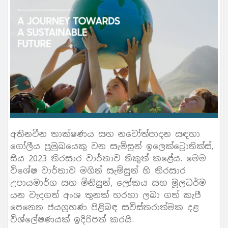
අතිනවීන තාක්ෂණය සහ නවෝත්පාදන සඳහා
ගෝලීය ප‍්‍රමුඛයෙකු වන සැම්සුන් ඉලෙක්ට්‍රොනික්ස්,
සිය 2023 තිරසාර වාර්තාව නිකුත් කළේය. මෙම
විශේෂ වාර්තාව මගින් සැම්සුන් හි තිරසාර
උපායමාර්ග සහ මිනිසුන්, ලෝකය සහ මූලධර්ම
යන වැදගත් අංශ තුනක් හරහා ලබා ගත් කැපී
පෙනෙන ජයග‍්‍රහණ පිළිබඳ සවිස්තරාත්මක දළ
විශ්ලේෂණයක් ඉදිරිපත් කරයි.