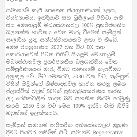
සමාගමේ කැපී පෙනෙන ජයග‍්‍රහණයක් ලෙස,
වියට්නාමය, ඉන්දියාව සහ බ‍්‍රසීලයේ පිහිටා ඇති
සිය මෙහෙයුම් මධ්‍යස්ථානවල 100% පුනර්ජනනීය
බලශක්ති භාවිතය වෙත මාරු වීමෙන් සැම්සුන්
සැලකිය යුතු සන්ධිස්ථානයකට ළඟා වී තිබේ.
මෙම ජයග‍්‍රහණය 2027 වන විට DX සහ
කොරියාවෙන් පිටත පිහිටි සියලූම මෙහෙයුම්
මධ්‍යස්ථානවල පුනර්ජනනීය බලශක්තිය වෙත
සම්පූර්ණයෙන් මාරු වීමට සමාගමේ කැපවීමට
අනුකූල වේ. මීට අමතරව, 2030 වන විට, සැම්සුන්
විසින් ඔවුන්ගේ නිෂ්පාදනවල භාවිත කරනු ලබන
ප්ලාස්ටික් වලින් 50%ක් ප‍්‍රතිචක‍්‍රීයකරණය කරන
ලද රෙසින්වලින් සාදන බව සහතික කිරීම අරමුණු
කරයි. 2050 වන විට මෙය 100% දක්වා වැඩි කිරීම
ඔවුන්ගේ ඉලක්කයයි.
සැම්සුන් සමාගම පාරිසරික අභියෝගවලට මුහුණ
දීමට පියවර ගනිමින් සිටී. සමාගම Regenerative