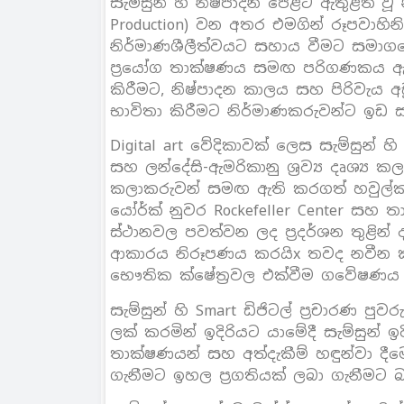
සැම්සුන් හි නිෂ්පාදන පෙළට ඇතුළත් වූ
Production) වන අතර එමගින් රූපවාහිනි
නිර්මාණශීලීත්වයට සහාය වීමට සමාගමේ 
ප‍්‍රයෝග තාක්ෂණය සමඟ පරිගණකය ඇස
කිරීමට, නිෂ්පාදන කාලය සහ පිරිවැය අඩු
භාවිතා කිරීමට නිර්මාණකරුවන්ට ඉඩ 
Digital art වේදිකාවක් ලෙස සැම්සුන් හි 
සහ ලන්දේසි-ඇමරිකානු ශ‍්‍රව්‍ය දෘශ්‍
කලාකරුවන් සමඟ ඇති කරගත් හවුල්කාරී
යෝර්ක් නුවර Rockefeller Center සහ
ස්ථානවල පවත්වන ලද ප‍්‍රදර්ශන තුළින
ආකාරය නිරූපණය කරයිx තවද නවීන කලා
භෞතික ක්ෂේත‍්‍රවල එක්වීම ගවේෂණය
සැම්සුන් හි Smart ඩිජිටල් ප‍්‍රචාරණ
ලක් කරමින් ඉදිරියට යාමේදී සැම්සුන් 
තාක්ෂණයන් සහ අත්දැකීම් හඳුන්වා දී
ගැනීමට ඉහල ප‍්‍රගතියක් ලබා ගැනීමට 