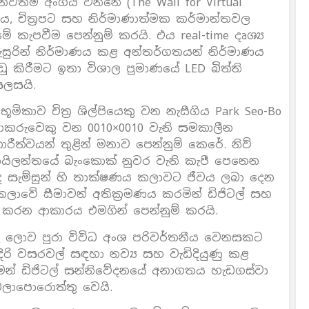
 නවතම අංගය වන්නේ (The Wall for Virtual
ය, චිත‍්‍රපට සහ නිර්මාණාත්මක කර්මාන්තවල
කැපවීම පෙන්නුම් කරයි. එය real-time දෘශ්‍ය
ුරින් නිර්මාණය කළ අන්තර්ගතයන් නිර්මාණය
 කිරීමට ඉතා විශාල ප‍්‍රමාණයේ LED බිත්ති
සලසයි.
භූමිකාව චිත‍්‍ර ශිල්පියෙකු වන නැසීගිය Park Seo-Bo
ය කලාකරුවෙකු වන 0010×0010 වැනි සමකාලීන
ත්වයන් තුළින් මනාව පෙන්නුම් කෙරේ. නිව්
 තායිලන්තයේ බැංකොක් නුවර වැනි කැපී පෙනෙන
් ද සැම්සුන් හි තාක්ෂණය කලාවට ජීවය ලබා දෙන
වේ සීමාවන් අතික‍්‍රමණය කරමින් ඩිජිටල් සහ
 කරන ආකාරය එමගින් පෙන්නුම් කරයි.
 පුවරු ලොව පුරා විවිධ අංශ පරිවර්තනීය වෙනසකට
ඉදිරි වසරවල් සඳහා නව්‍ය සහ වැඩිදියුණු කළ
මෙන් ඩිජිටල් සන්නිවේදනයේ අනාගතය හැඩගස්වා
බලාපොරොත්තු වෙයි.