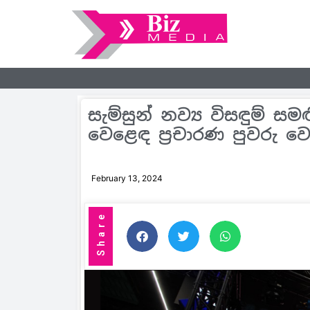
සැම්සුන් නව්‍ය විසඳුම් 
වෙළෙඳ ප‍්‍රචාරණ පුවරු
February 13, 2024
Share