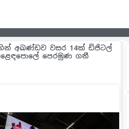
සමඟින් අඛණ්ඩව වසර 14ක් ඩිජිටල්
 වෙළෙඳපොලේ පෙරමුණ ගනී