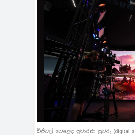
ඩිජිටල් වෙළෙඳ ප‍්‍රචාරණ පුවරු (digita