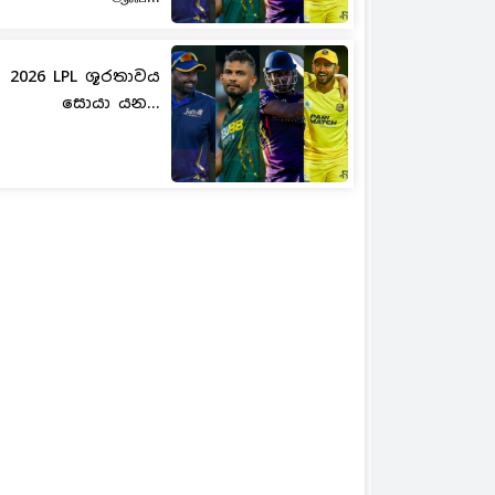
2026 LPL ශූරතාවය
සොයා යන...