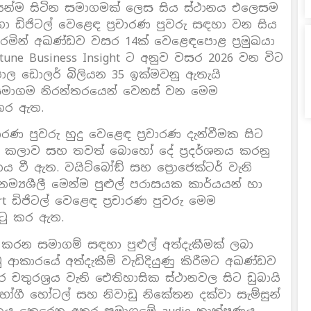
ියෙන්ම සිටින සමාගමක් ලෙස සිය ස්ථානය එලෙසම
රහා ඩිජිටල් වෙළෙඳ ප‍්‍රචාරණ පුවරු සඳහා වන සිය
මින් අඛණ්ඩව වසර 14ක් වෙළෙඳපොළ ප‍්‍රමුඛයා
une Business Insight ට අනුව වසර 2026 වන විට
ඳපොල ඩොලර් බිලියන 35 ඉක්මවනු ඇතැයි
් සමාගම නිරන්තරයෙන් වෙනස් වන මෙම
 කර ඇත.
ාරණ පුවරු හුදු වෙළෙඳ ප‍්‍රචාරණ දැන්වීමක සිට
ීඩා, කලාව සහ තවත් බොහෝ දේ ප‍්‍රදර්ශනය කරනු
නය වී ඇත. වයිට්බෝඞ් සහ ප්‍රොජෙක්ටර් වැනි
 නම්‍යශීලී මෙන්ම පුළුල් පරාසයක කාර්යයන් හා
rt ඩිජිටල් වෙළෙඳ ප‍්‍රචාරණ පුවරු මෙම
ඉටු කර ඇත.
ා කරන සමාගම් සඳහා පුළුල් අත්දැකීමක් ලබා
ටු ආකාරයේ අත්දැකීම් වැඩිදියුණු කිරීමට අඛණ්ඩව
චතුරශ‍්‍රය වැනි ඓතිහාසික ස්ථානවල සිට ඩුබායි
ෝපභෝගී හෝටල් සහ නිවාඩු නිකේතන දක්වා සැම්සුන්