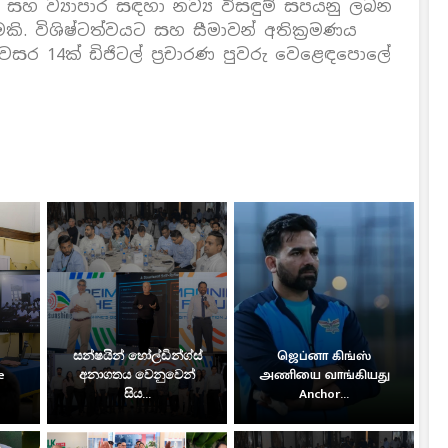
යින් සහ ව්‍යාපාර සඳහා නව්‍ය විසඳුම් සපයනු ලබන
කි. විශිෂ්ටත්වයට සහ සීමාවන් අතික‍්‍රමණය
වසර 14ක් ඩිජිටල් ප‍්‍රචාරණ පුවරු වෙළෙඳපොලේ
සන්ෂයින් හෝල්ඩින්ග්ස්
ஜெப்னா கிங்ஸ்
e
අනාගතය වෙනුවෙන්
அணியை வாங்கியது
සිය...
Anchor...