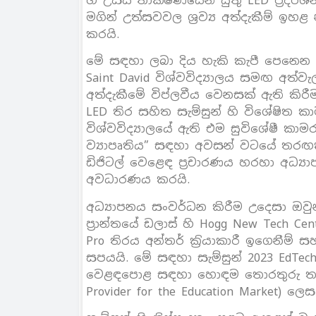
හි උසස් තාක්ෂණයෙන් යුතු LED ප‍්‍
මගින් උත්සවවල ශ‍්‍රව්‍ය අත්දැකීම් ඉ
කරයි.
මේ සඳහා ලබා දිය හැකි කැපී පෙනෙන නිදස
Saint David විශ්වවිද්‍යාලය සමඟ අත්වැ
අත්දැකීමේ විප්ලවීය වෙනසක් ඇති කිරී
LED තිර සහිත සැම්සුන් හි විශේෂිත කාමර
විශ්වවිද්‍යාලයේ ඇති එම සුවිශේෂී කා
ව්‍යාපෘතිය” සඳහා අවසන් වටයේ තරඟ
ඩිජිටල් වෙළෙඳ ප‍්‍රචාරණය හරහා අධ්‍යා
අවධාරණය කරයි.
අධ්‍යාපනය සංවර්ධන කිරීම උදෙසා ඔව
ප‍්‍රාන්තයේ ඩලාස් හි Hogg New Tech Cent
Pro තිරය අන්තර් ක‍්‍රියාකාරී ඉගෙනීම
සපයයි. මේ සඳහා සැම්සුන් 2023 EdTec
වෙළඳපොළ සඳහා හොඳම තොරතුරු තාක්ෂණ
Provider for the Education Market) ලෙ