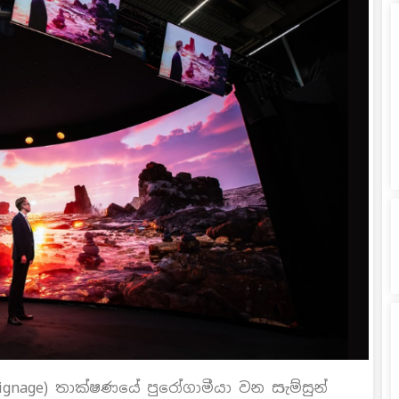
l signage) තාක්ෂණයේ පුරෝගාමීයා වන සැම්සුන්