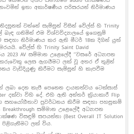
රදර්ශනය කෙරෙන අතර සමාගමේ audio තාක්ෂණය
හළ නංවමින් ඉතා අකාර්ෂණීය පරිසරයන් නිර්මාණය
ුනක් වන්නේ සැම්සුන් විසින් වේල්ස් හි Trinity
ල් බැඳ ගනිමින් එම විශ්වවිද්‍යාලයේ ඉගෙනුම්
ම සඳහා නිර්මාණය කර ඇති මීටර් 18ක දිගින් යුත්
යයි. වේල්ස් හි Trinity Saint David
මරය 2023 AV සම්මාන උළෙලේදී ‘‘වසරේ අධ්‍යාපන
කරුවෙකු ලෙස ඇගයීමට ලක් වූ අතර ඒ තුළින්
පනය වැඩිදියුණු කිරීමට සැම්සුන් හි කැපවීම
ුන් ලබා දෙන කැපී පෙනෙන දායකත්වය ටෙක්සාස්
er දක්වා විහි දේ. එහි ඇති අන්තර් ක‍්‍රියාකාරී Flip
් සහ සහයෝගීතාව ප‍්‍රවර්ධනය කිරීම සඳහා පහසුකම්
h Breakthrough සම්මාන උළෙලේදී අධ්‍යාපන
 විසඳුම් සපයන්නා (Best Overall IT Solution
ස පිළිගැනීමට ලක් විය.