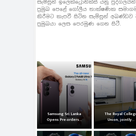
සැම්සුන් ඉලෙක්ට්‍රොනික්ස් යනු පුද්ගල
ප‍්‍රමුඛ පෙළේ ගෝලීය තාක්ෂණික සමාගම
කිරීමට කැපවී සිටින සැම්සුන් අඛණ්ඩව 
ප‍්‍රමුඛයා ලෙස පෙරමුණ ගෙන සිටී.
Samsung Sri Lanka
The Royal Colleg
Opens Pre-orders...
Union, jointly...