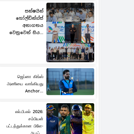
සන්ෂයින්
හෝල්ඩින්ග්ස්
අනාගතය
වෙනුවෙන් සිය...
ஜெப்னா கிங்ஸ்
அணியை வாங்கியது
Anchor...
எல்.பி.எல் 2026:
சம்பியன்
பட்டத்துக்கான பிளே-
ஆஃப்...