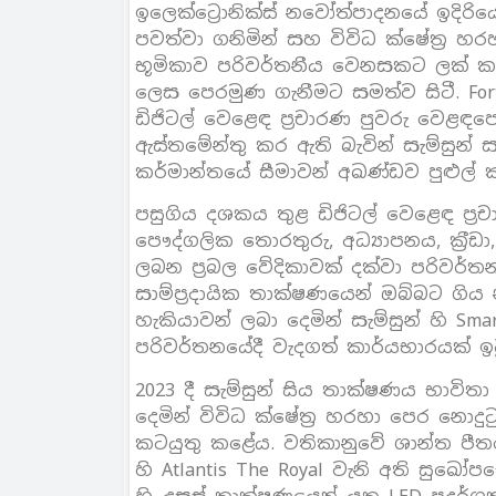
ඉලෙක්ට්‍රොනික්ස් නවෝත්පාදනයේ ඉදිර
පවත්වා ගනිමින් සහ විවිධ ක්ෂේත‍්‍ර හ
භූමිකාව පරිවර්තනීය වෙනසකට ලක් කර
ලෙස පෙරමුණ ගැනීමට සමත්ව සිටී. Fort
ඩිජිටල් වෙළෙඳ ප‍්‍රචාරණ පුවරු වෙළ
ඇස්තමේන්තු කර ඇති බැවින් සැම්සුන
කර්මාන්තයේ සීමාවන් අඛණ්ඩව පුළුල්
පසුගිය දශකය තුළ ඩිජිටල් වෙළෙඳ ප‍්‍රච
පෞද්ගලික තොරතුරු, අධ්‍යාපනය, ක‍්‍ර
ලබන ප‍්‍රබල වේදිකාවක් දක්වා පරිවර්ත
සාම්ප‍්‍රදායික තාක්ෂණයෙන් ඔබ්බට ගිය
හැකියාවන් ලබා දෙමින් සැම්සුන් හි Sma
පරිවර්තනයේදී වැදගත් කාර්යභාරයක් 
2023 දී සැම්සුන් සිය තාක්ෂණය භාවිත
දෙමින් විවිධ ක්ෂේත‍්‍ර හරහා පෙර නොදු
කටයුතු කළේය. වතිකානුවේ ශාන්ත පීතර 
හි Atlantis The Royal වැනි අති සුඛ