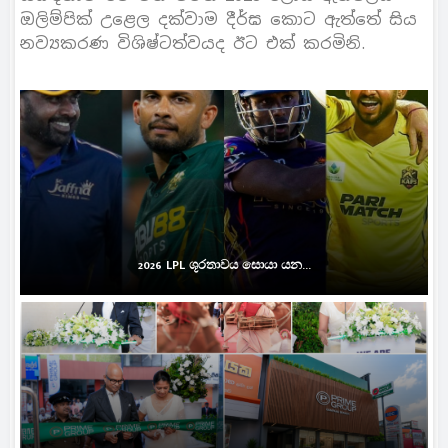
ඔලිම්පික් උළෙල දක්වාම දීර්ඝ කොට ඇත්තේ සිය
නව්‍යකරණ විශිෂ්ටත්වයද ඊට එක් කරමිනි.
2026 LPL ශූරතාවය සොයා යන...