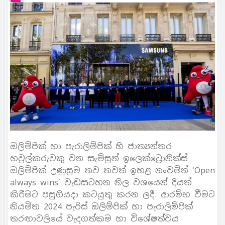
ඔලිම්පික් හා පැරාලිම්පික් හි ජාත්‍යන්තර
හවුල්කරුවකු වන සැම්සුන් ඉලෙක්ට්‍රොනික්ස්
ඔලිම්පික් උණුසුම තව තවත් ඉහළ නංවමින් ‘Open
always wins’ වැඩසටහන නිල වශයෙන් දියත්
කිරීමට පසුගියදා කටයුතු කරන ලදී. ආරම්භ වීමට
නියමිත 2024 පැරිස් ඔලිම්පික් හා පැරාලිම්පික්
තරඟාවලියේ වැදගත්කම හා විශේෂත්වය