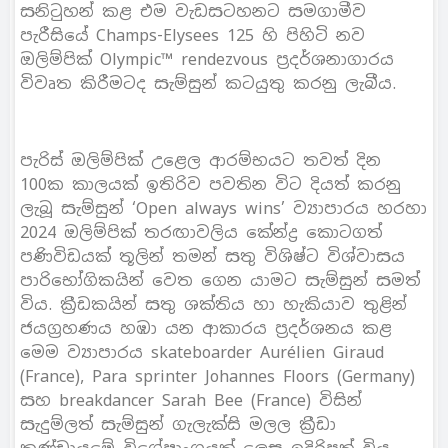
සනිටුහන් කළ එම වැඩසටහනට සමගාමීව
පැරීසියේ Champs-Elysees 125 හි පිහිටි නව
ඔලිම්පික් Olympic™️ rendezvous ප්‍රදර්ශනාගාරය
විවෘත කිරීමටද සැම්සුන් කටයුතු කරනු ලැබීය.
පැරිස් ඔලිම්පික් උළෙල ආරම්භයට තවත් දින
100ක කාලයක් ඉතිරිව පවතින විට දියත් කරනු
ලැබූ සැම්සුන් ‘Open always wins’ ව්‍යාපාරය හරහා
2024 ඔලිම්පික් තරඟාවලිය කේන්ද්‍ර කොටගත්
පණිවිඩයක් තූලින් තමන් සතු විශිෂ්ට විශ්වාසය
පාරිභෝගිකයින් වෙත ගෙන යාමට සැම්සුන් සමත්
විය. ක්‍රීඩකයින් සතු ශක්තිය හා හැකියාව තුළින්
ජයග්‍රහණය හඹා යන ආකාරය ප්‍රදර්ශනය කළ
මෙම ව්‍යාපාරය skateboarder Aurélien Giraud
(France), Para sprinter Johannes Floors (Germany)
සහ breakdancer Sarah Bee (France) විසින්
සැදුම්ලත් සැම්සුන් ගැලැක්සි මලල ක්‍රීඩා