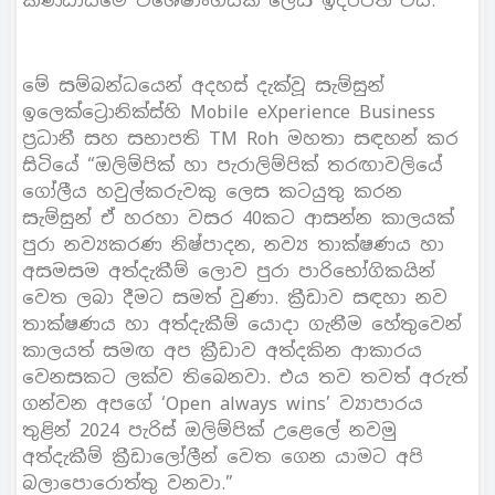
කණ්ඩායමේ විශේෂාංගයක් ලෙස ඉදිරිපත් විය.
මේ සම්බන්ධයෙන් අදහස් දැක්වූ සැම්සුන්
ඉලෙක්ට්‍රොනික්ස්හි Mobile eXperience Business
ප්‍රධානී සහ සභාපති TM Roh මහතා සඳහන් කර
සිටියේ “ඔලිම්පික් හා පැරාලිම්පික් තරඟාවලියේ
ගෝලීය හවුල්කරුවකු ලෙස කටයුතු කරන
සැම්සුන් ඒ හරහා වසර 40කට ආසන්න කාලයක්
පුරා නව්‍යකරණ නිෂ්පාදන, නව්‍ය තාක්ෂණය හා
අසමසම අත්දැකීම් ලොව පුරා පාරිභෝගිකයින්
වෙත ලබා දීමට සමත් වුණා. ක්‍රීඩාව සඳහා නව
තාක්ෂණය හා අත්දැකීම් යොදා ගැනීම හේතුවෙන්
කාලයත් සමඟ අප ක්‍රීඩාව අත්දකින ආකාරය
වෙනසකට ලක්ව තිබෙනවා. එය තව තවත් අරුත්
ගන්වන අපගේ ‘Open always wins’ ව්‍යාපාරය
තුළින් 2024 පැරිස් ඔලිම්පික් උළෙලේ නවමු
අත්දැකීම් ක්‍රීඩාලෝලීන් වෙත ගෙන යාමට අපි
බලාපොරොත්තු වනවා.”