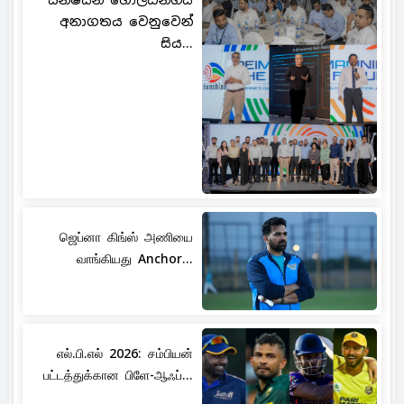
සන්ෂයින් හෝල්ඩින්ග්ස්
අනාගතය වෙනුවෙන්
සිය...
ஜெப்னா கிங்ஸ் அணியை
வாங்கியது Anchor...
எல்.பி.எல் 2026: சம்பியன்
பட்டத்துக்கான பிளே-ஆஃப்...