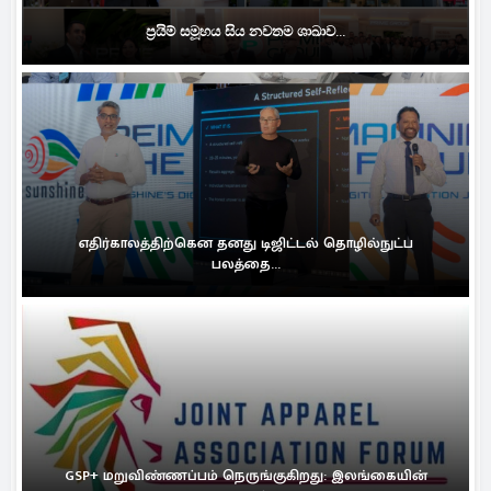
ප්‍රයිම් සමූහය සිය නවතම ශාඛාව...
எதிர்காலத்திற்கென தனது டிஜிட்டல் தொழில்நுட்ப
பலத்தை...
GSP+ மறுவிண்ணப்பம் நெருங்குகிறது: இலங்கையின்