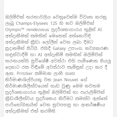
ඔලිම්පික් තරඟාවලිය වෙනුවෙන්ම විවෘත කරනු
ලැබූ Champs-Elysees 125 හි නව ඔලිම්පික්
Olympic™️ rendezvous ප්‍රදර්ශනාගාරය තුළින් AI
අත්දැකීමක් සමඟින් මෙතෙක් අත්නොවිඳි
අත්දැකීමක් ක්‍රීඩා ලෝලීන් වෙත ලබා දීමට
සූදානමින් සිටියි. එහිදී Galaxy උපාංග, නව්‍යකරණ
හඳුන්වාදීම් හා AI අත්දැකීම් සමඟින් ඔලිම්පික්
තරඟයන්හි සුවිශේෂී අවස්ථා එහි පැමිණෙන සියලු
දෙනාට රස විඳීමේ අවස්ථාව සැම්සුන් උදා කර දී
ඇත. Pritzker සම්මාන ලාභී ගෘහ
නිර්මාණශිල්පියකු වන Jean Nouvel ගේ
නිර්මාණශීලීත්වයෙන් හැඩ වුණු මෙම නවතම
ප්‍රදර්ශනාගාරය තුළින් ඔලිම්පික් හා පැරුලිම්පික්
ක්‍රීඩාශීලීත්වය ප්‍රදර්ශනය කිරීමට සමත්ව ඇත්තේ
පාරිභෝගිකයින් වෙත සුවපහසු හා ආකර්ෂණීය
අත්දැකීමක් එක් කරමිනි.