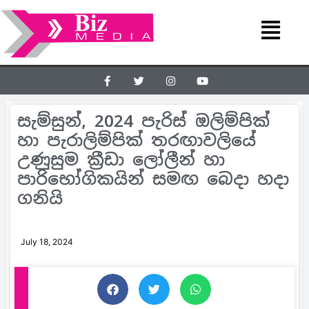
සැම්සුන්, 2024 පැරිස් ඔලිම්පික්
හා පැරාලිම්පික් තරඟාවලියේ
උණුසුම ක්‍රීඩා ලෝලීන් හා
පාරිභෝගිකයින් සමඟ බෙදා හදා
ගනියි
July 18, 2024