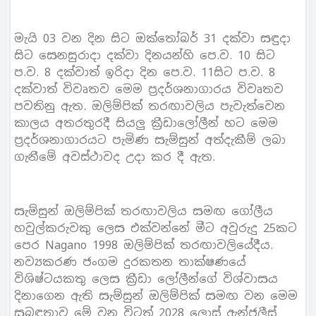
මැයි 03 වන දින සිට ඔක්තෝබර් 31 දක්වා සඳුදා
සිට සෙනසුරාදා දක්වා දිනයන්හි පෙ.ව. 10 සිට
ප.ව. 8 දක්වාත් ඉරිදා දින පෙ.ව. 11සිට ප.ව. 8
දක්වාත් විවෘතව මෙම ප්‍රදර්ශනාගාරය විවෘතව
පවතිනු ඇත. ඔලිම්පික් තරඟාවලිය පැවැත්වෙන
කාලය අතරතුරදී සියලු ක්‍රීඩාලෝලීන් හට මෙම
ප්‍රදර්ශනාගාරයට පැමිණ සැම්සුන් අත්දැකීම් ලබා
ගැනීමේ අවස්ථාවද උදා කර දී ඇත.
සැම්සුන් ඔලිම්පික් තරඟාවලිය සමඟ ගෝලීය
හවුල්කරුවකු ලෙස එක්වන්නේ මීට අවුරුදු 25කට
පෙර Nagano 1998 ඔලිම්පික් තරඟාවලියේදීය.
නව්‍යකරණ ජංගම දුරකතන තාක්ෂණයේ
විශිෂ්ටයකතු ලෙස ක්‍රීඩා ලෝලීන්ගේ විශ්වාසය
දිනාගෙන ඇති සැම්සුන් ඔලිම්පික් සමඟ වන මෙම
සබඳතාව මේ වන විටත් 2028 ලොස් ඇන්ජලීස්