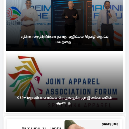
எதிர்காலத்திற்கென தனது டிஜிட்டல் தொழில்நுட்ப
பலத்தை...
GSP+ மறுவிண்ணப்பம் நெருங்குகிறது: இலங்கையின்
ஆடைத்...
Samsung Sri Lanka