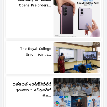
Opens Pre-orders...
The Royal College
Union, jointly...
සන්ෂයින් හෝල්ඩින්ග්ස්
අනාගතය වෙනුවෙන්
සිය...