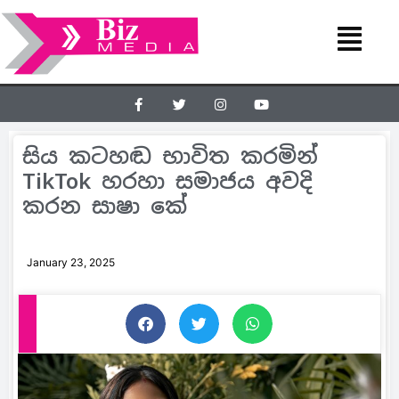
සිය කටහඬ භාවිත කරමින්
TikTok හරහා සමාජය අවදි
කරන සාෂා කේ
January 23, 2025