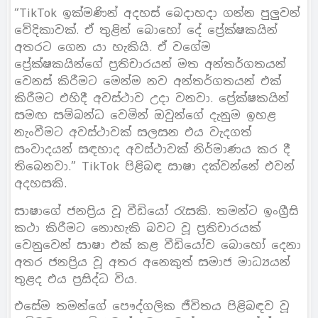
“TikTok ඉක්මණින් අදහස් බෙදාහදා ගන්න පුලුවන්
වේදිකාවක්. ඒ තුළින් බොහෝ දේ ප්‍රේක්ෂකයින්
අතරට ගෙන යා හැකියි. ඒ වගේම
ප්‍රේක්ෂකයින්ගේ ප්‍රතිචාරයන් මත අන්තර්ගතයන්
වෙනස් කිරීමට මෙන්ම නව අන්තර්ගතයන් එක්
කිරීමට එහිදී අවස්ථාව උදා වනවා. ප්‍රේක්ෂකයින්
සමඟ සම්බන්ධ වෙමින් ඔවුන්ගේ දැනුම ඉහළ
නැංවීමට අවස්ථාවක් සලසන එය වැදගත්
සංවාදයන් සඳහාද අවස්ථාවක් නිර්මාණය කර දී
තිබෙනවා.” TikTok පිළිබඳ සාෂා දක්වන්නේ එවන්
අදහසකි.
සාෂාගේ ජනප්‍රිය වූ වීඩියෝ රැසකි. තමන්ට ඉංග්‍රීසි
කථා කිරීමට නොහැකි බවට වූ ප්‍රතිචාරයක්
වෙනුවෙන් සාෂා එක් කළ වීඩියෝව බොහෝ දෙනා
අතර ජනප්‍රිය වූ අතර අනෙකුත් සමාජ මාධ්‍යයන්
තුළද එය ප්‍රසිද්ධ විය.
එසේම තමන්ගේ පෞද්ගලික ජීවිතය පිළිබඳව වූ