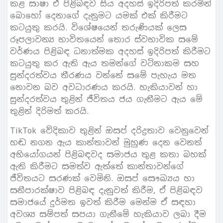
කළ සාෂා ඒ පිළිබඳව සිය අදහස් ඉදිරිපත් කරමින්
බොහෝ දෙනාගේ දැනුමට යමක් එක් කිරීමට
කටයුතු කරයි. විශේෂයෙන් තරුණියක් ලෙස
රූපලාවන්‍ය භාවිතයෙන් තොර ස්වභාවික සමේ
වර්ණය පිළිබඳ ධනාත්මක අදහස් ඉදිරිපත් කිරීමට
කටයුතු කර ඇති ඇය තමන්ගේ වටිනාකම සහ
සුන්දරත්වය තීරණය වන්නේ සමේ පැහැය මත
නොවන බව අවධාරණය කරයි. හැකියාවන් හා
සුන්දරත්වය තුළින් ජීවිතය ජය ගැනීමට ඇය මේ
තුළින් දිරිමත් කරයි.
TikTok වේදිකාව තුළින් ඔසප් දරිද්‍රතාව වෙනුවෙන්
හඬ නගන ඇය කාන්තාවන් මුහුණ දෙන වෙනත්
අභියෝගයන් පිළිබඳවද සමාජය තුළ කතා බහක්
ඇති කිරීමට සමත්ව ඇත්තේ කාන්තාවන්ගේ
ජීවිතයට සරණක් වෙමිනි. ඔසප් සෞඛ්‍යය හා
සනීපාරක්ෂාව පිළිබඳ දැනුවත් කිරීම, ඒ පිළිබඳව
සමාජයේ දුර්මත ඉවත් කිරීම මෙන්ම ඒ සඳහා
අවශ්‍ය සම්පත් සපයා ගැනීමේ හැකියාව ලබා දීම