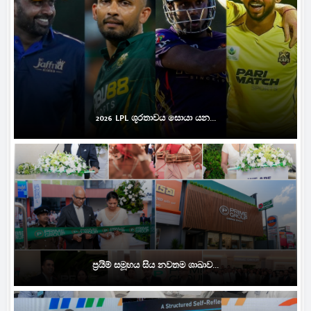
2026 LPL ශූරතාවය සොයා යන...
ප්‍රයිම් සමූහය සිය නවතම ශාඛාව...