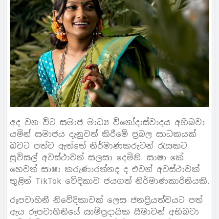
අද වන විට සමාජ මාධ්‍ය විනෝදාස්වාදය අභිබවා
යමින් සමාජය දැනුවත් කිරීමේ ප්‍රබල සාධකයක්
බවට පත්ව ඇත්තේ නිර්මාණකරුවන් රැසකට
සුවිසල් අවස්ථාවන් සලසා දෙමිනි. සාෂා කේ
හෙවත් සාෂා කරුණාරත්නද ද එවන් අවස්ථාවක්
තුළින් TikTok වේදිකාව ජයගත් නිර්මාණකාරිනියකි.
රූපවාහිනී නිවේදිකාවක් ලෙස ජනප්‍රියත්වයට පත්
ඇය රූපවාහිනියේ සාම්ප්‍රදායික සීමාවන් අභිබවා