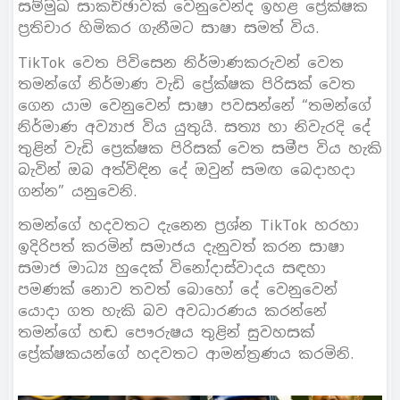
සම්මුඛ සාකච්ඡාවක් වෙනුවෙන්ද ඉහළ ප්‍රේක්ෂක
ප්‍රතිචාර හිමිකර ගැනීමට සාෂා සමත් විය.
TikTok වෙත පිවිසෙන නිර්මාණකරුවන් වෙත
තමන්ගේ නිර්මාණ වැඩි ප්‍රේක්ෂක පිරිසක් වෙත
ගෙන යාම වෙනුවෙන් සාෂා පවසන්නේ “තමන්ගේ
නිර්මාණ අව්‍යාජ විය යුතුයි. සත්‍ය හා නිවැරදි දේ
තුළින් වැඩි ප්‍රෙක්ෂක පිරිසක් වෙත සමීප විය හැකි
බැවින් ඔබ අත්විඳින දේ ඔවුන් සමඟ බෙදාහදා
ගන්න” යනුවෙනි.
තමන්ගේ හදවතට දැනෙන ප්‍රශ්න TikTok හරහා
ඉදිරිපත් කරමින් සමාජය දැනුවත් කරන සාෂා
සමාජ මාධ්‍ය හුදෙක් විනෝදාස්වාදය සඳහා
පමණක් නොව තවත් බොහෝ දේ වෙනුවෙන්
යොදා ගත හැකි බව අවධාරණය කරන්නේ
තමන්ගේ හඬ පෞරුෂය තුළින් සුවහසක්
ප්‍රේක්ෂකයන්ගේ හදවතට ආමන්ත්‍රණය කරමිනි.