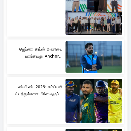
ஜெப்னா கிங்ஸ் அணியை
வாங்கியது Anchor...
எல்.பி.எல் 2026: சம்பியன்
பட்டத்துக்கான பிளே-ஆஃப்...