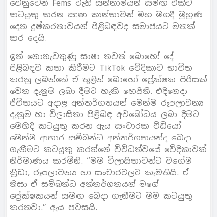
වෙනුවෙන් Fems වැනි සන්නාමයන් සමඟ එක්ව
කටයුතු කරන සාෂා කාන්තාවන් මහ මගදී මුහුණ
දෙන දුෂ්කරතාවයන් පිළිබඳවද සමාජයට මතක්
කර දෙයි.
ඉන් නොනැවතුණු සාෂා තවත් බොහෝ දේ
පිළිබඳව කතා කිරීමට TikTok වේදිකාව භාවිත
කරනු ලබන්නේ ඒ තුළින් බොහෝ ප්‍රේක්ෂක පිරිසක්
වෙත දැනුම ලබා දීමට හැකි හෙයිනි. එදිනෙදා
ජීවිතයට අදාළ අන්තර්ගතයන් මෙන්ම රූපලාවන්‍ය
දැනුම හා විලාසිතා පිළිබඳ අවබෝධය ලබා දීමට
මෙහිදී කටයුතු කරන ඇය සංචාරක වීඩියෝ
මෙන්ම ආහාර සම්බන්ධ අන්තර්ගතයන්ද බෙදා
ගැනීමට කටයුතු කරන්නේ විවිධත්වයේ වේදිකාවක්
නිර්මාණය කරමිනි. “මම විලාසිතාවන්ට වගේම
ක්‍රීඩා, රූපලාවන්‍ය හා සංචාරවලට කැමතියි. ඒ
නිසා ඒ සම්බන්ධ අන්තර්ගතයන් මගේ
ප්‍රේක්ෂකයන් සමඟ බෙදා ගැනීමට මම කටයුතු
කරනවා.” ඇය පවසයි.