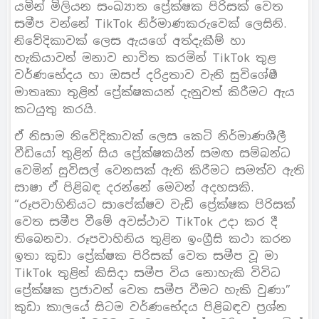
යමින් මිලියන සංඛ්‍යාත ප්‍රේක්ෂක පිරිසක් වෙත
සමීප වන්නේ TikTok නිර්මාණකරුවෙක් ලෙසිනි.
නිවේදිකාවක් ලෙස ඇයගේ අත්දැකීම් හා
හැකියාවන් මනාව භාවිත කරමින් TikTok තුළ
වර්ණභේදය හා ඔසප් දරිද්‍රතාව වැනි සුවිශේෂී
මාතෘකා තුළින් ප්‍රේක්ෂකයන් දැනුවත් කිරීමට ඇය
කටයුතු කරයි.
ඒ නිසාම නිවේදිකාවක් ලෙස කෙටි නිර්මාණශීලී
වීඩියෝ තුළින් සිය ප්‍රේක්ෂකයින් සමඟ සම්බන්ධ
වෙමින් සුවිසල් වෙනසක් ඇති කිරීමට සමත්ව ඇති
සාෂා ඒ පිළිබඳ දරන්නේ මෙවන් අදහසකි.
“රූපවාහිනියට සාපේක්ෂව වැඩි ප්‍රේක්ෂක පිරිසක්
වෙත සමීප වීමේ අවස්ථාව TikTok උදා කර දී
තිබෙනවා. රූපවාහිනිය තුළින ඉංග්‍රීසි කථා කරන
ඉතා කුඩා ප්‍රේක්ෂක පිරිසක් වෙත සමීප වූ මා
TikTok තුළින් කිසිදා සමීප විය නොහැකි විවිධ
ප්‍රේක්ෂක ප්‍රජාවන් වෙත සමීප වීමට හැකි වුණා”
කුඩා කාලයේ සිටම වර්ණභේදය පිළිබඳව ප්‍රශ්න