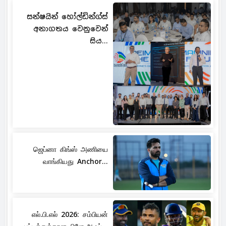
සන්ෂයින් හෝල්ඩින්ග්ස්
අනාගතය වෙනුවෙන්
සිය...
ஜெப்னா கிங்ஸ் அணியை
வாங்கியது Anchor...
எல்.பி.எல் 2026: சம்பியன்