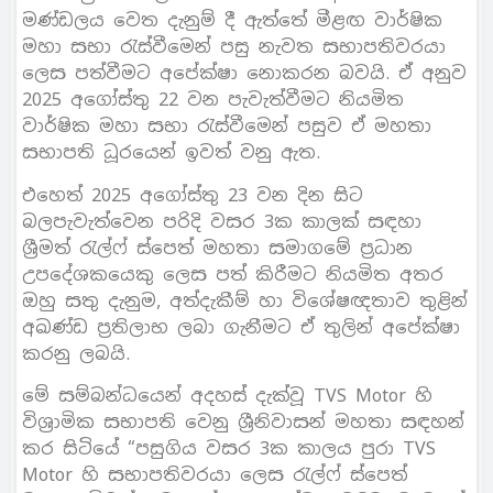
මණ්ඩලය වෙත දැනුම් දී ඇත්තේ මීළඟ වාර්ෂික
මහා සභා රැස්වීමෙන් පසු නැවත සභාපතිවරයා
ලෙස පත්වීමට අපේක්ෂා නොකරන බවයි. ඒ අනුව
2025 අගෝස්තු 22 වන පැවැත්වීමට නියමිත
වාර්ෂික මහා සභා රැස්වීමෙන් පසුව ඒ මහතා
සභාපති ධූරයෙන් ඉවත් වනු ඇත.
එහෙත් 2025 අගෝස්තු 23 වන දින සිට
බලපැවැත්වෙන පරිදි වසර 3ක කාලක් සඳහා
ශ්‍රීමත් රැල්ෆ් ස්පෙත් මහතා සමාගමේ ප්‍රධාන
උපදේශකයෙකු ලෙස පත් කිරීමට නියමිත අතර
ඔහු සතු දැනුම, අත්දැකීම් හා විශේෂඥතාව තුළින්
අඛණ්ඩ ප්‍රතිලාභ ලබා ගැනීමට ඒ තුලින් අපේක්ෂා
කරනු ලබයි.
මේ සම්බන්ධයෙන් අදහස් දැක්වූ TVS Motor හි
විශ්‍රාමික සභාපති වෙනු ශ්‍රීනිවාසන් මහතා සඳහන්
කර සිටියේ “පසුගිය වසර 3ක කාලය පුරා TVS
Motor හි සභාපතිවරයා ලෙස රැල්ෆ් ස්පෙත්