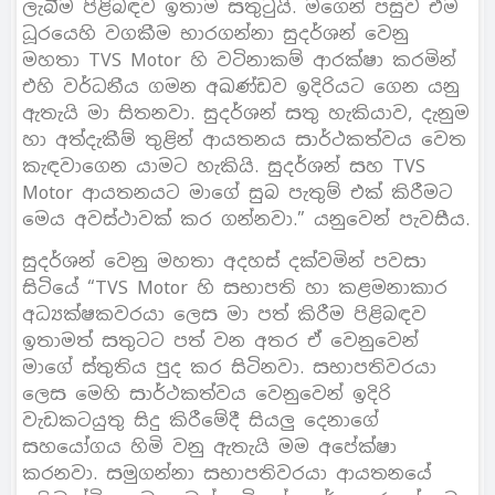
ලැබීම පිළිබඳව ඉතාම සතුටුයි. මගෙන් පසුව එම
ධූරයෙහි වගකීම භාරගන්නා සුදර්ශන් වෙනු
මහතා TVS Motor හි වටිනාකම් ආරක්ෂා කරමින්
එහි වර්ධනීය ගමන අඛණ්ඩව ඉදිරියට ගෙන යනු
ඇතැයි මා සිතනවා. සුදර්ශන් සතු හැකියාව, දැනුම
හා අත්දැකීම් තුළින් ආයතනය සාර්ථකත්වය වෙත
කැඳවාගෙන යාමට හැකියි. සුදර්ශන් සහ TVS
Motor ආයතනයට මාගේ සුබ පැතුම් එක් කිරීමට
මෙය අවස්ථාවක් කර ගන්නවා.” යනුවෙන් පැවසීය.
සුදර්ශන් වෙනු මහතා අදහස් දක්වමින් පවසා
සිටියේ “TVS Motor හි සභාපති හා කළමනාකාර
අධ්‍යක්ෂකවරයා ලෙස මා පත් කිරීම පිළිබඳව
ඉතාමත් සතුටට පත් වන අතර ඒ වෙනුවෙන්
මාගේ ස්තුතිය පුද කර සිටිනවා. සභාපතිවරයා
ලෙස මෙහි සාර්ථකත්වය වෙනුවෙන් ඉදිරි
වැඩකටයුතු සිදු කිරීමේදී සියලු දෙනාගේ
සහයෝගය හිමි වනු ඇතැයි මම අපේක්ෂා
කරනවා. සමුගන්නා සභාපතිවරයා ආයතනයේ