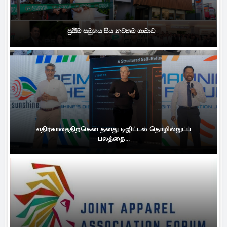
ප්‍රයිම් සමූහය සිය නවතම ශාඛාව...
எதிர்காலத்திற்கென தனது டிஜிட்டல் தொழில்நுட்ப
பலத்தை...