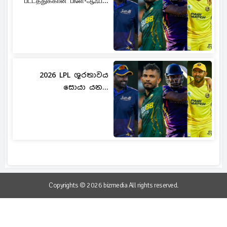
பட்டத்துக்கான பிளே-ஆஃப்...
2026 LPL ශූරතාවය
සොයා යන...
Copyrights © 2026 bizmedia All rights reserved.