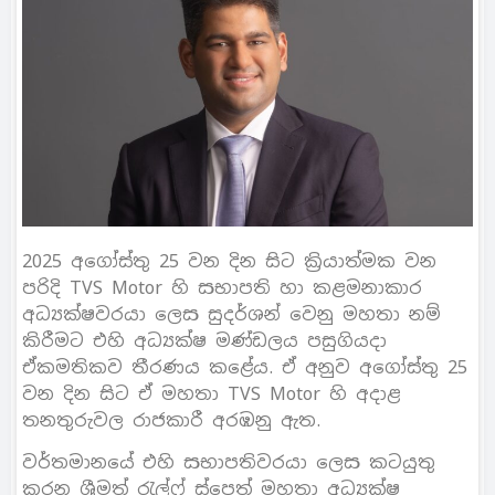
2025 අගෝස්තු 25 වන දින සිට ක්‍රියාත්මක වන
පරිදි TVS Motor හි සභාපති හා කළමනාකාර
අධ්‍යක්ෂවරයා ලෙස සුදර්ශන් වෙනු මහතා නම්
කිරීමට එහි අධ්‍යක්ෂ මණ්ඩලය පසුගියදා
ඒකමතිකව තීරණය කළේය. ඒ අනුව අගෝස්තු 25
වන දින සිට ඒ මහතා TVS Motor හි අදාළ
තනතුරුවල රාජකාරී අරඹනු ඇත.
වර්තමානයේ එහි සභාපතිවරයා ලෙස කටයුතු
කරන ශ්‍රීමත් රැල්ෆ් ස්පෙත් මහතා අධ්‍යක්ෂ