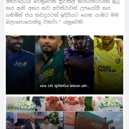
අභිවෘද්ධිය වෙනුවෙන් සුවිසල් කාර්යභාරයක් ඉටු
කර ඇති අතර නව අවස්ථාවන් උපයෝගී කර
ගනිමින් එය තවදුරටත් ඉදිරියට ගෙන යාමට මම
බලාපොරොත්තු වනවා.” යනුවෙනි.
2026 LPL ශූරතාවය සොයා යන...