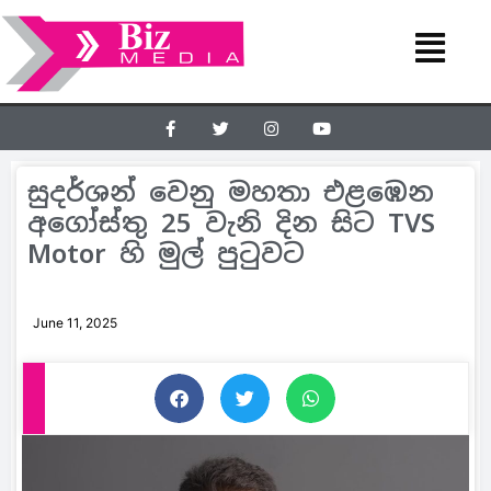
සුදර්ශන් වෙනු මහතා එළඹෙන
අගෝස්තු 25 වැනි දින සිට TVS
Motor හි මුල් පුටුවට
June 11, 2025