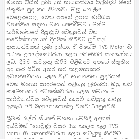
මහතා විසින් ලබා දුන් නායකත්වය පිළිබඳව මගේ
ස්තුතිය පුද කර සිටිනවා. ඔහු ගෝලීය
වෙළෙඳපොල වෙත අපගේ උපාය මාර්ගිය
ව්‍යාප්තිය සඳහා මඟ පෙන්වීමට මෙන්ම
කර්මාන්තයේ දියුණුව වෙනුවෙන් වන
නවෝත්පාදනයන් දිරිමත් කිරීමට සුවිසල්
දායකත්වයක් ලබා දුන්නා. ඒ වගේම TVS Motor හි
ප්‍රධාන උපදේශකවරයා ලෙස අඛණ්ඩව සහයෝගය
ලබා දීමට කටයුතු කිරීම පිළිබඳව අපගේ ස්තුතිය
පුද කර සිටින අතර නව කළමනාකාර
අධ්‍යක්ෂවරයා ලෙස වැඩ භාරගන්නා සුදර්ශන්
වෙනු මහතා සාදරයෙන් පිළිගනු ලබනවා. ඔහු නව
කළමනාකාර අධ්‍යක්ෂවරයා ලෙස සමාගමේ
සාර්ථකත්වය වෙනුවෙන් කැපවී කටයුතු කරනු
ඇතැයි අපි බලාපොරොත්තු වනවා.”යනුවෙනි.
ශ්‍රීමත් රැල්ෆ් ස්පෙත් මහතා මෙහිදී අදහස්
දක්වමින් “ගෙවුණු වසර 3ක කාලය තුළ TVS
Motor හි සභාපතිවරයා ලෙස කටයුතු කිරීමට