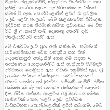
මිල්ටන් මල්ලවාරච්චි, ක්ලැරන්ස් විජේවර්ධන සහ
සුනිල් පෙරේරා නැවත ප‍්‍රතිනිර්මාණය කරන්නට
සමත් වී ඇත. සොෆ්ට්ලොජික් ලයිෆ් හි ප‍්‍රචලිත
‘ලෙඩ ලෙඩ‘ තාලයට මෙම කලාකරුවන් සිව්දෙනා
ඉදිරිපත් කරන නිර්මාණාත්මක ප‍්‍රචාරණය මේ වන
විට ශ‍්‍රී ලංකාවේ සෑම දෙනෙකු අතරම දැඩි
ජනප‍්‍රියත්වයට පත්ව ඇත.
මේ වනවිටලොව පුරා ඇති සන්නාම, තමන්ගේ
පාරිභෝගිකයන් වෙත වින්දනීය සහ සිත්
ඇදගන්නාසුළු අත්දැකීම් ගෙන එම සඳහා AI
තාක්ෂණය යොදාගැනීමට ඇති හැකියාව පිළිබඳව
අවධානය යොමුකර ඇත. එවැනි පසුබිමක් තුළ, ශ‍්‍රී
ලාංකීය රක්ෂණ ක්ෂේත‍්‍රයට නවෝත්පාදනයන්
රැසක් හඳුන්වා දුන් (එක්දින හිමිකම් ගෙවීම්, ජීවිත
රක්ෂණ ක්ෂේත‍්‍රයට සෞඛ්‍ය රක්ෂණයන් හඳුන්වා
දීම, ජීවිත රක්ෂණ අලෙවිය පිළිබඳව ධනාත්මක
පැතිකඩක් ගෙනා ‘ලෙඩ ලෙඩ’ ප‍්‍රවර්ධන
වැඩසටහන) සොෆ්ට්ලොජික් ලයිෆ් සමාගම, මෙම