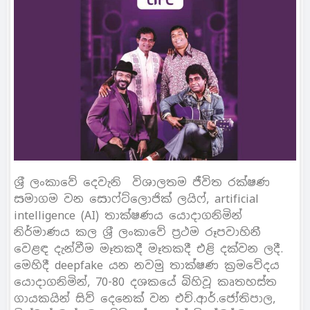
ශ‍්‍රී ලංකාවේ දෙවැනි විශාලතම ජීවිත රක්ෂණ
සමාගම වන සොෆ්ට්ලොජික් ලයිෆ්, artificial
intelligence (AI) තාක්ෂණය යොදාගනිමින්
නිර්මාණය කල ශ‍්‍රී ලංකාවේ ප‍්‍රථම රූපවාහිනී
වෙළඳ දැන්වීම මෑතකදී මෑතකදී එළි දක්වන ලදී.
මෙහිදී deepfake යන නවමු තාක්ෂණ ක‍්‍රමවේදය
යොදාගනිමින්, 70-80 දශකයේ බිහිවූ කෘතහස්ත
ගායකයින් සිව් දෙනෙක් වන එච්.ආර්.ජෝතිපාල,