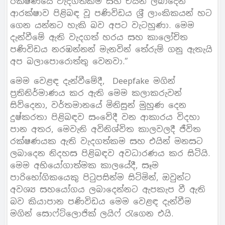
රක්ෂණයේ වැදගත්කම සහ එයින් ලබාදෙන
ආරක්ෂාව පිළිබඳ වූ පණිවිඩය ශ‍්‍රී ලාංකිකයන් හට
ගෙන යන්නට හැකි බව අපට වැටහුණා. මෙම
දැන්වීමේ ඇති වැදගත් හරය සහ කාලෝචිත
පණිවිඩය නරඹන්නන් මැනවින් තේරුම් ගනු ඇතැයි
අප බලාපොරොත්තු වෙනවා.”
මෙම වෙළඳ දැන්වීමේදී, Deepfake මගින්
ප‍්‍රතිනිර්මාණය කර ඇති මෙම කලාකරුවන්
සිව්දෙනා, වර්තමානයේ මිනිසුන් මුහුණ දෙන
දුෂ්කරතා පිළිබඳව සංවේදී වන ආකාරය විදහා
පාන අතර, මෙවැනි අවිනිශ්විත කාලවලදී ජීවිත
රක්ෂණයක ඇති වැදගත්කම සහ එයින් මනසට
ලබාදෙන නිදහස පිළිබඳව අවධාරණය කර සිටියි.
මෙම අභියෝගාත්මක කාලයේදී, සෑම
පාරිභෝගිකයෙකු පිටුපසින්ම සිටිමින්, ඔවුන්ට
අවශ්‍ය සහයෝගය ලබාදෙන්නට ඇපකැප වී ඇති
බව කියාපාන පණිවිඩය මෙම වෙළඳ දැන්වීම
මගින් සොෆ්ට්ලොජික් ලයිෆ් රැගෙන එයි.