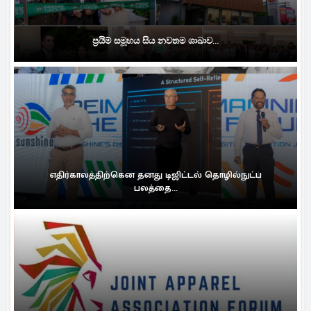
ප්‍රයිම් සමූහය සිය නවතම ශාඛාව...
எதிர்காலத்திற்கென தனது டிஜிட்டல் தொழில்நுட்ப
பலத்தை...