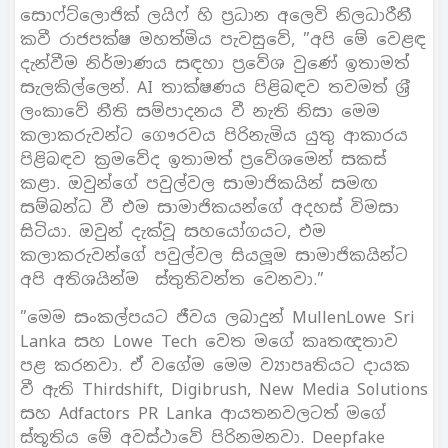
සොෆ්ට්ලොජික් ලයිෆ් හි ප‍්‍රධාන අලෙවි නිලධාරීනී
කවී රාජපක්ෂ මහත්මිය පැවසුවේ, ”අපි මේ වෙළඳ
දැන්වීම නිර්මාණය සඳහා ප‍්‍රවේශ වුණේ ඉතාමත්
සැලකිල්ලෙන්. AI තාක්ෂණය පිළිබඳව තවමත් ශ‍්‍රී
ලංකාවේ නීති සම්පාදනය වී නැති නිසා මෙම
කලාකරුවන්ට ගෞරවය පිරිනැමිය යුතු ආකාරය
පිළිබඳව ක‍්‍රමවේද ඉතාමත් ප‍්‍රවේශමෙන් සකස්
කළා. ඔවුන්ගේ පවුල්වල සාමාජිකයින් සමඟ
සම්බන්ධ වී එම සාමාජිකයන්ගේ අදහස් විමසා
සිටියා. ඔවුන් දැක්වූ සහයෝගයට, එම
කලාකරුවන්ගේ පවුල්වල සියලූම සාමාජිකයින්ට
අපි අතිශයින්ම ස්තුතිවන්ත වෙනවා.”
”මෙම සංකල්පයට ජීවය ලබාදුන් MullenLowe Sri
Lanka සහ Lowe Tech වෙත මගේ කෘතඥතාව
පළ කරනවා. ඒ වගේම මෙම ව්‍යාපෘතියට දායක
වී ඇති Thirdshift, Digibrush, New Media Solutions
සහ Adfactors PR Lanka ආයතනවලටත් මගේ
ස්තූතිය මේ අවස්ථාවේ පිරිනමනවා. Deepfake