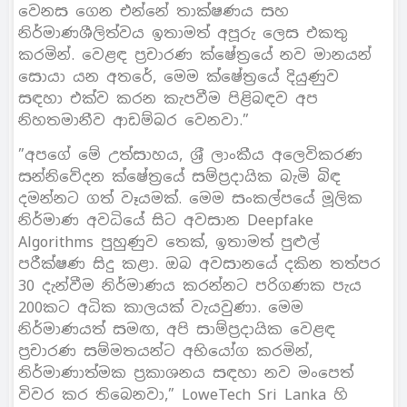
වෙනස ගෙන එන්නේ තාක්ෂණය සහ
නිර්මාණශීලිත්වය ඉතාමත් අපූරු ලෙස එකතු
කරමින්. වෙළඳ ප‍්‍රචාරණ ක්ෂේත‍්‍රයේ නව මානයන්
සොයා යන අතරේ, මෙම ක්ෂේත‍්‍රයේ දියුණුව
සඳහා එක්ව කරන කැපවීම පිළිබඳව අප
නිහතමානීව ආඩම්බර වෙනවා.”
”අපගේ මේ උත්සාහය, ශ‍්‍රී ලාංකීය අලෙවිකරණ
සන්නිවේදන ක්ෂේත‍්‍රයේ සම්ප‍්‍රදායික බැමි බිඳ
දමන්නට ගත් වෑයමක්. මෙම සංකල්පයේ මූලික
නිර්මාණ අවධියේ සිට අවසාන Deepfake
Algorithms පුහුණුව තෙක්, ඉතාමත් පුළුල්
පරීක්ෂණ සිදු කළා. ඔබ අවසානයේ දකින තත්පර
30 දැන්වීම නිර්මාණය කරන්නට පරිගණක පැය
200කට අධික කාලයක් වැයවුණා. මෙම
නිර්මාණයත් සමඟ, අපි සාම්ප‍්‍රදායික වෙළඳ
ප‍්‍රචාරණ සම්මතයන්ට අභියෝග කරමින්,
නිර්මාණාත්මක ප‍්‍රකාශනය සඳහා නව මංපෙත්
විවර කර තිබෙනවා,” LoweTech Sri Lanka හි