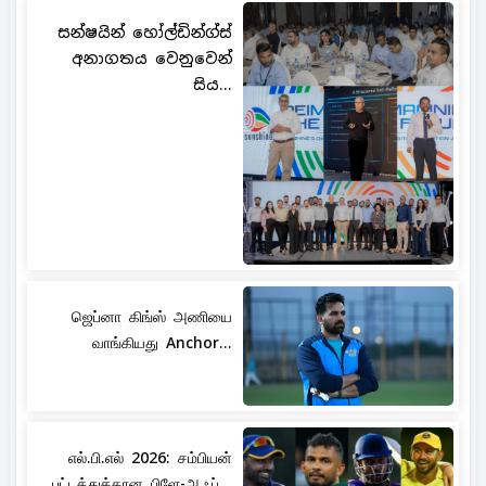
සන්ෂයින් හෝල්ඩින්ග්ස්
අනාගතය වෙනුවෙන්
සිය...
ஜெப்னா கிங்ஸ் அணியை
வாங்கியது Anchor...
எல்.பி.எல் 2026: சம்பியன்
பட்டத்துக்கான பிளே-ஆஃப்...