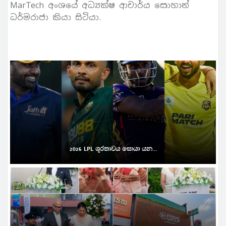
MarTech අංශයේ අධ්‍යක්ෂ ආචාර්ය සොහාන්
ධර්මරාජා කියා සිටියා.
2026 LPL ශූරතාවය සොයා යන...