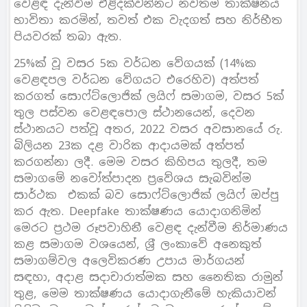
වෙළඳ දැන්වීම එළිදක්වන්නට නවතම තාක්ෂනය
භාවිතා කරමින්, තවත් එක වැදගත් සහ නිර්භීත
පියවරක් තබා ඇත.
25%ක් වූ වසර 5ක වර්ධන වේගයක් (14%ක
වෙළඳපල වර්ධන වේගයට එරෙහිව) අත්පත්
කරගත් සොෆ්ට්ලොජික් ලයිෆ් සමාගම, වසර 5ක්
තුල පස්වන වෙළඳපොල ස්ථානයෙන්, දෙවන
ස්ථානයට පත්වූ අතර, 2022 වසර අවසානයේ රු.
බිලියන 23ක දළ වාරික ආදායමක් අත්පත්
කරගන්නා ලදී. මෙම වසර කිහිපය තුලදී, තම
සමාගමේ නවෝත්පාදන ප‍්‍රවේශය සැබවින්ම
සාර්ථක එකක් බව සොෆ්ට්ලොජික් ලයිෆ් ඔප්පු
කර ඇත. Deepfake තාක්ෂණය යොදාගනිමින්
මෙරට ප‍්‍රථම රූපවාහිනී වෙළඳ දැන්වීම නිර්මාණය
කළ සමාගම වශයෙන්, ශ‍්‍රී ලංකාවේ අනෙකුත්
සමාගම්වල අලෙවිකරණ උපාය මාර්ගයන්
සඳහා, අදාළ සදාචාරාත්මක සහ නෛතික රාමුන්
තුළ, මෙම තාක්ෂණය යොදාගැනීමේ හැකියාවන්