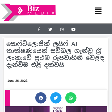
සොෆ්ට්ලොජික් ලයිෆ් AI
තාක්ෂණයෙන් සවිබල ගැන්වූ ශ‍්‍රී
ලංකාවේ ප‍්‍රථම රූපවාහිනී වෙළඳ
දැන්වීම එළි දක්වයි
June 26, 2023