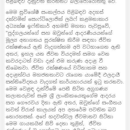
පිළිබඳව දැනුවත් කරන්නට බලාපොරොත්තු වේ.
මෙම සුවිශේෂී සංකල්පය පිළිබඳව අදහස්
දක්වමින් සොෆ්ට්ලොජික් ලයිෆ් කළමනාකාර
අධ්‍යක්ෂ ඉෆ්තිකාර් අහමඞ් මහතා පැවසුවේ,
”පුද්ගලයන්ගේ සහ ඔවුන්ගේ ආදරණීයයන්ගේ
මූල්‍ය අනාගතය සුරක්ෂිත කිරීම සඳහා ජීවිත
රක්ෂණයේ ඇති වැදගත්කම අපි වටහාගෙන ඇති
අතර, ඉහල යන ජීවන වියදමත් සමග වෙන
කවරදාටත් වඩා දැන් එම කරුණ අදාළ වී
තිබෙනවා. ජීවිත රක්ෂණයේ වටිනාකම සහ
අදාළත්වය මහජනතාවට රැගෙන යාමේදී ඵලදායී
සන්නිවේදනය වැදගත් කාර්යභාරයක් ඉටු කරනවා.
මෙම වෙළඳ දැන්වීමේ පෙනී සිටින අග‍්‍රගණ්‍ය
කලාකරුවන් සෑම ශ‍්‍රී ලාංකිකයෙකුගේම ආදරය
සහ ගෞරවය දිනා ඇති අතර, ඔවුන්ගේ සංගීතය
තවත් චිරාත් කාලයක් අප අතරේම පවතින බව
නොරහසක්. අපේ හදවත්වල ජීවමානව සිටිනා
මෙම ගායකයින් සිව් දෙනා තුළින්, ජීවිත