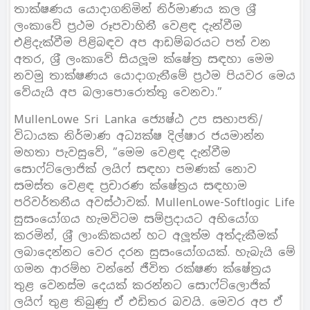
තාක්ෂණය යොදාගනිමින් නිර්මාණය කල ශ‍්‍රී
ලංකාවේ ප‍්‍රථම රූපවාහිනී වෙළඳ දැන්වීම
එළිදැක්වීම පිළිබඳව අප ආඩම්බරයට පත් වන
අතර, ශ‍්‍රී ලංකාවේ සියලූම ක්ෂේත‍්‍ර සඳහා මෙම
නවමු තාක්ෂණය යොදාගැනීමේ ප‍්‍රථම පියවර මෙය
වේයැයි අප බලාපොරොත්තු වෙනවා.”
MullenLowe Sri Lanka ජ්‍යෙෂ්ඨ උප සභාපති/
විධායක නිර්මාණ අධ්‍යක්ෂ දිල්ෂාර ජයමාන්න
මහතා පැවසුවේ, ”මෙම වෙළඳ දැන්වීම
සොෆ්ට්ලොජික් ලයිෆ් සඳහා පමණක් නොව
සමස්ත වෙළඳ ප‍්‍රචාරණ ක්ෂේත‍්‍රය සඳහාම
පරිවර්තනීය අවස්ථාවක්. MullenLowe-Softlogic Life
සුසංයෝගය හැමවිටම සම්ප‍්‍රදායට අභියෝග
කරමින්, ශ‍්‍රී ලාංකිකයන් හට අලූත්ම අත්දැකීමක්
ලබාදෙන්නට වෙර දරන සුසංයෝගයක්. හැබැයි මේ
ගමන ආරම්භ වන්නේ ජීවිත රක්ෂණ ක්ෂේත‍්‍රය
තුළ වෙනස්ම දෙයක් කරන්නට සොෆ්ට්ලොජික්
ලයිෆ් තුළ තිබුණු ඒ එඩිතර බවයි. මෙවර අප ඒ