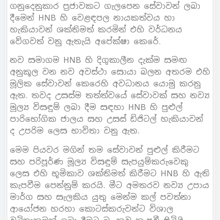
ගනුදෙනුකාර ප්‍රජාවකට ගැලපෙන සේවාවන් ලබා
දීමෙන් HNB හි වෙළඳපල නායකත්වය හා
හැකියාවන් ශක්තිමත් කරමින් එහි වර්ධනය
වේගවත් වනු ඇතැයි අපේක්ෂා කෙරේ.
නව සමාගම HNB හි දිගුකාලීන දැක්ම සමඟ
අනුකූල වන නව අවස්ථා සොයා බලන අතරම එහි
මූලික සේවාවන් කෙරෙහි අවධානය යොමු කරනු
ඇත. තවද උසස්ම තත්ත්වයේ සේවාවක් සහ නව්‍ය
මූල්‍ය විසඳුම් ලබා දීම සඳහා HNB හි පුළුල්
පාරිභෝගික ජාලය සහ උසස් ඩිජිටල් හැකියාවන්
ද උපරිම ලෙස භාවිතා වනු ඇත.
මෙම පියවර මගින් තම සේවාවන් පුළුල් කිරීමට
සහ පරිපූර්ණ මූල්‍ය විසඳුම් සැපයුම්කරුවෙකු
ලෙස එහි භූමිකාව ශක්තිමත් කිරීමට HNB හි ඇති
කැපවීම පෙන්නුම් කරයි. මීට අමතරව නව්‍ය උපාය
මාර්ග සහ සැලකිය යුතු මෙන්ම කල් පවත්නා
ආයෝජන හරහා කොටස්කරුවන්ට විශාල