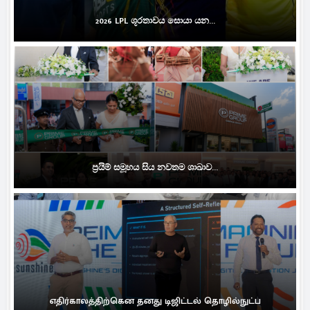
2026 LPL ශූරතාවය සොයා යන...
ප්‍රයිම් සමූහය සිය නවතම ශාඛාව...
எதிர்காலத்திற்கென தனது டிஜிட்டல் தொழில்நுட்ப