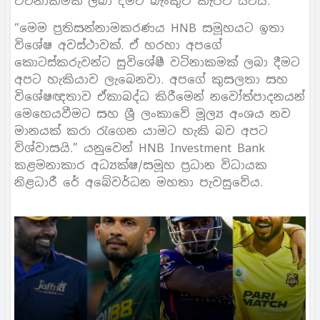
වටිනාකමක් ලබා දීමට බැංකුව කැපවී සිටියි.
“මෙම ප්‍රතිසන්නාමකරණය HNB සමූහයට ඉතා
විශේෂ අවස්ථාවක්. ඒ හරහා අපගේ
කොටස්කරුවන්ට සුවිශේෂී වටිනාකමක් ලබා දීමට
අපට හැකියාව ලැබෙනවා. අපගේ කුසලතා සහ
විශේෂඥතාව ඒකාබද්ධ කිරීමෙන් නවෝත්පාදනයන්
මෙහෙයවීමට සහ ශ්‍රී ලංකාවේ මූල්‍ය අංශය නව
මානයක් කරා රැගෙන යාමට හැකි බව අපට
විශ්වාසයි.” යනුවෙන් HNB Investment Bank
කළමනාකාර අධ්‍යක්ෂ/සමූහ ප්‍රධාන විධායක
නිළධාරී රේ අබේවර්ධන මහතා පැවසුවේය.