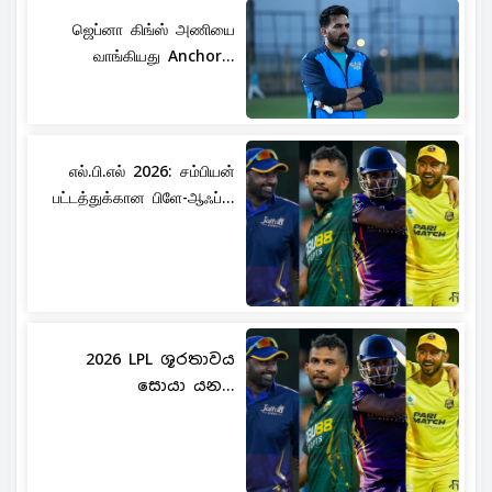
ஜெப்னா கிங்ஸ் அணியை
வாங்கியது Anchor...
எல்.பி.எல் 2026: சம்பியன்
பட்டத்துக்கான பிளே-ஆஃப்...
2026 LPL ශූරතාවය
සොයා යන...