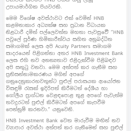
උපායමාර්ගික පියවරකි.
මෙම විශේෂ අවස්ථාවට එක් වෙමින් HNB
කළමනාකාර අධ්‍යක්ෂ සහ ප්‍රධාන විධායක
නිළධාරී දමිත් පල්ලෙවත්ත මහතා පැවසුවේි ‘’HNB
පවුලේ පූර්ණ හිමිකාරීත්වය සහිත අනුබද්ධිත
සමාගමක් ලෙස අපි Acuity Partners සමාගම
සාදරයෙන් පිළිගන්නා අතර HNB Investment Bank
ලෙස එහි නව අනන්‍යතාව එළිදැක්වීම පිළිබඳව
අපි සතුටු වනවා. මෙම අත්පත් කර ගැනීම සහ
ප්‍රතිසන්නාමකරණය මගින් අපගේ
ගනුදෙනුකාරභවතුන්ට පුළුල් පරාසයක ආයෝජන
විසඳුම් රැසක් ඉදිරිපත් කිරීමටත් දේශීය හා
ගෝලීය ප්‍රාග්ධන වෙළඳපොළ තුළ අපගේ පැවැත්ම
තවදුරටත් පුළුල් කිරීමටත් අපගේ කැපවීම
පෙන්නුම් කරනවා.” යනුවෙනි.
HNB Investment Bank වෙත මාරුවීම මඟින් නව
ව්‍යාපාර අවස්ථා අත්පත් කර ගැනීමෙන් සහ පුළුල්