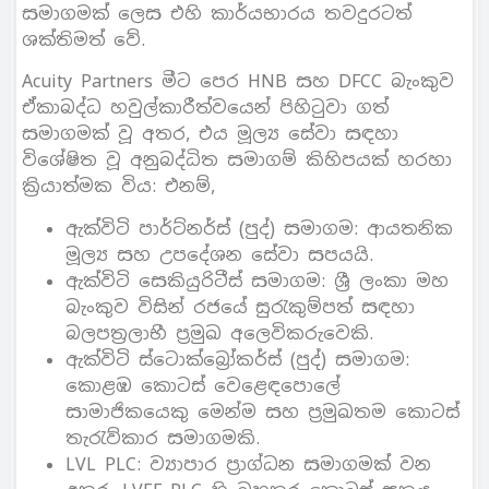
සමාගමක් ලෙස එහි කාර්යභාරය තවදුරටත්
ශක්තිමත් වේ.
Acuity Partners මීට පෙර HNB සහ DFCC බැංකුව
ඒකාබද්ධ හවුල්කාරීත්වයෙන් පිහිටුවා ගත්
සමාගමක් වූ අතර, එය මූල්‍ය සේවා සඳහා
විශේෂිත වූ අනුබද්ධිත සමාගම් කිහිපයක් හරහා
ක්‍රියාත්මක විය: එනම්,
ඇක්විටි පාර්ට්නර්ස් (පුද්) සමාගම: ආයතනික
මූල්‍ය සහ උපදේශන සේවා සපයයි.
ඇක්විටි සෙකියුරිටීස් සමාගම: ශ්‍රී ලංකා මහ
බැංකුව විසින් රජයේ සුරැකුම්පත් සඳහා
බලපත්‍රලාභී ප්‍රමුඛ අලෙවිකරුවෙකි.
ඇක්විටි ස්ටොක්බ්‍රෝකර්ස් (පුද්) සමාගම:
කොළඹ කොටස් වෙළෙඳපොලේ
සාමාජිකයෙකු මෙන්ම සහ ප්‍රමුඛතම කොටස්
තැරැව්කාර සමාගමකි.
LVL PLC: ව්‍යාපාර ප්‍රාග්ධන සමාගමක් වන