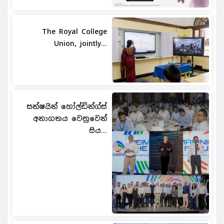
The Royal College
Union, jointly...
සන්ෂයින් හෝල්ඩින්ග්ස්
අනාගතය වෙනුවෙන්
සිය...