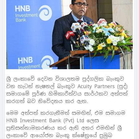
ශ්‍රී ලංකාවේ දෙවන විශාලතම පුද්ගලික බැංකුව
වන හැටන් නැෂනල් බැංකුව Acuity Partners (පුද්)
සමාගමේ පූර්ණ හිමිකාරීත්වය සාර්ථකව අත්පත්
කරගත් බව නිවේදනය කර ඇත.
මෙම අත්පත් කරගැනීමත් සමඟින්, එම සමාගම
HNB Investment Bank (Pvt) Ltd ලෙස
ප්‍රතිසන්නාමකරණය කර ඇති අතර එමඟින් ශ්‍රී
ලංකාවේ ආයෝජන බැංකු ක්ෂේත්‍රයේ ප්‍රමුඛ