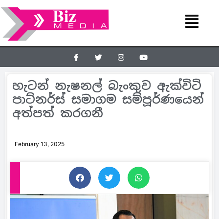
හැටන් නැෂනල් බැංකුව ඇක්විටි
පාට්නර්ස් සමාගම සම්පූර්ණයෙන්
අත්පත් කරගනී
February 13, 2025