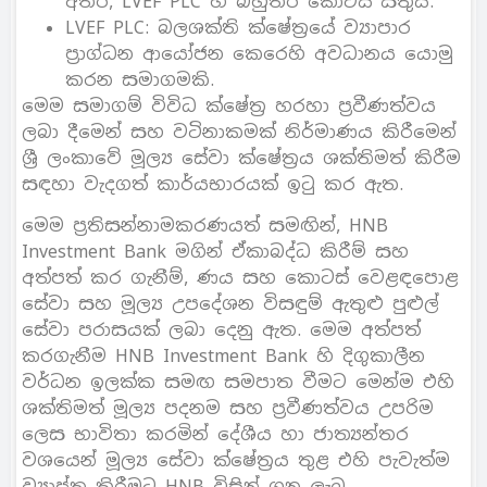
අතර, LVEF PLC හි බහුතර කොටස් සතුය.
LVEF PLC: බලශක්ති ක්ෂේත්‍රයේ ව්‍යාපාර
ප්‍රාග්ධන ආයෝජන කෙරෙහි අවධානය යොමු
කරන සමාගමකි.
මෙම සමාගම් විවිධ ක්ෂේත්‍ර හරහා ප්‍රවීණත්වය
ලබා දීමෙන් සහ වටිනාකමක් නිර්මාණය කිරීමෙන්
ශ්‍රී ලංකාවේ මූල්‍ය සේවා ක්ෂේත්‍රය ශක්තිමත් කිරීම
සඳහා වැදගත් කාර්යභාරයක් ඉටු කර ඇත.
මෙම ප්‍රතිසන්නාමකරණයත් සමඟින්, HNB
Investment Bank මගින් ඒකාබද්ධ කිරීම් සහ
අත්පත් කර ගැනීම්, ණය සහ කොටස් වෙළඳපොළ
සේවා සහ මූල්‍ය උපදේශන විසඳුම් ඇතුළු පුළුල්
සේවා පරාසයක් ලබා දෙනු ඇත. මෙම අත්පත්
කරගැනීම HNB Investment Bank හි දිගුකාලීන
වර්ධන ඉලක්ක සමඟ සමපාත වීමට මෙන්ම එහි
ශක්තිමත් මූල්‍ය පදනම සහ ප්‍රවීණත්වය උපරිම
ලෙස භාවිතා කරමින් දේශීය හා ජාත්‍යන්තර
වශයෙන් මූල්‍ය සේවා ක්ෂේත්‍රය තුළ එහි පැවැත්ම
ව්‍යාප්ත කිරීමට HNB විසින් ගනු ලැබූ