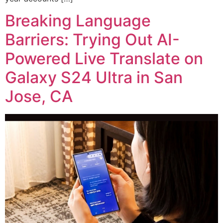
Breaking Language
Barriers: Trying Out AI-
Powered Live Translate on
Galaxy S24 Ultra in San
Jose, CA