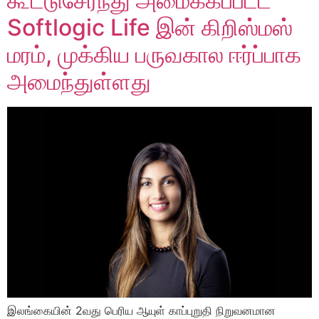
கூட்டுசேர்ந்து அமைக்கப்பட்ட
Softlogic Life இன் கிறிஸ்மஸ்
மரம், முக்கிய பருவகால ஈர்ப்பாக
அமைந்துள்ளது
இலங்கையின் 2வது பெரிய ஆயுள் காப்புறுதி நிறுவனமான