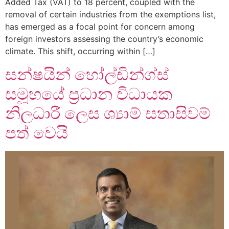
Added Tax (VAT) to 18 percent, coupled with the
removal of certain industries from the exemptions list,
has emerged as a focal point for concern among
foreign investors assessing the country’s economic
climate. This shift, occurring within […]
සන්ෂයින් හෝල්ඩින්ග්ස්
සමූහයේ ප‍්‍රධාන විධායක
නිලධාරී ලෙස ශ්‍යාම් සතාසිවම්
පත් වෙයි