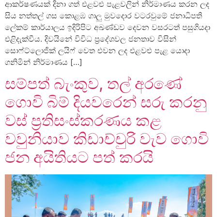
ආකර්ෂණයක් දිනා ගත් එළවළු පැළවලින් නිර්මාණය කරන ලද
සිය නත්තල් ගස කොළඹ ගාලු මුවදොර වටරවුමේ ජනාධිපති
ලේකම් කාර්යාලය ඉදිරිපිට අඛණ්ඩව දෙවන වසරටත් පසුගියදා
එළිදැක්වීය. දිවයිනේ විවිධ ප්‍රදේශවල ජනතාව විසින්
සොෆ්ට්ලොජික් ලයිෆ් වෙත එවන ලද එළවළු පැළ යොදා
ගනිමින් නිර්මාණය […]
සම්පත් බැංකුව, තල් අරණේ
ගොවි බිම් දියවරෙන් සරු කරනු
වස් ප්‍රතිසංස්කරණය කළ
වවුනියාව කිඩාච්චුරි වැව ගොවි
ජන අයිතියට පත් කරයි