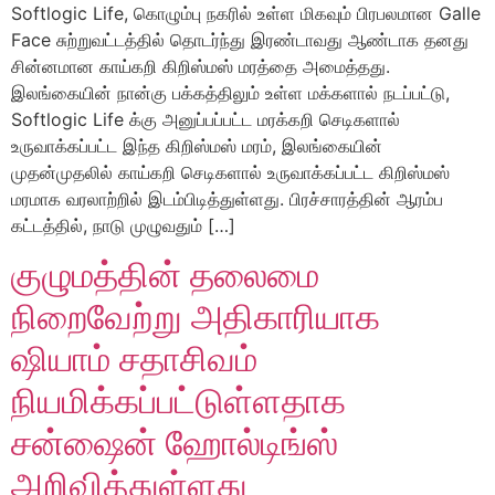
Softlogic Life, கொழும்பு நகரில் உள்ள மிகவும் பிரபலமான Galle
Face சுற்றுவட்டத்தில் தொடர்ந்து இரண்டாவது ஆண்டாக தனது
சின்னமான காய்கறி கிறிஸ்மஸ் மரத்தை அமைத்தது.
இலங்கையின் நான்கு பக்கத்திலும் உள்ள மக்களால் நடப்பட்டு,
Softlogic Life க்கு அனுப்பப்பட்ட மரக்கறி செடிகளால்
உருவாக்கப்பட்ட இந்த கிறிஸ்மஸ் மரம், இலங்கையின்
முதன்முதலில் காய்கறி செடிகளால் உருவாக்கப்பட்ட கிறிஸ்மஸ்
மரமாக வரலாற்றில் இடம்பிடித்துள்ளது. பிரச்சாரத்தின் ஆரம்ப
கட்டத்தில், நாடு முழுவதும் […]
குழுமத்தின் தலைமை
நிறைவேற்று அதிகாரியாக
ஷியாம் சதாசிவம்
நியமிக்கப்பட்டுள்ளதாக
சன்ஷைன் ஹோல்டிங்ஸ்
அறிவித்துள்ளது