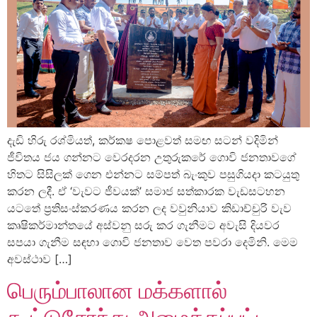
දැඩි හිරු රශ්මියත්, කර්කෂ පොළවත් සමඟ සටන් වදිමින්
ජීවිතය ජය ගන්නට වෙරදරන උතුරුකරේ ගොවි ජනතාවගේ
හිතට සිසිලක් ගෙන එන්නට සම්පත් බැංකුව පසුගියදා කටයුතු
කරන ලදී. ඒ ‘වැවට ජීවයක්’ සමාජ සත්කාරක වැඩසටහන
යටතේ ප්‍රතිසංස්කරණය කරන ලද වවුනියාව කිඩාච්චුරි වැව
කෘෂිකර්මාන්තයේ අස්වනු සරු කර ගැනීමට අවැසි දියවර
සපයා ගැනීම සඳහා ගොවි ජනතාව වෙත පවරා දෙමිනි. මෙම
අවස්ථාව […]
பெரும்பாலான மக்களால்