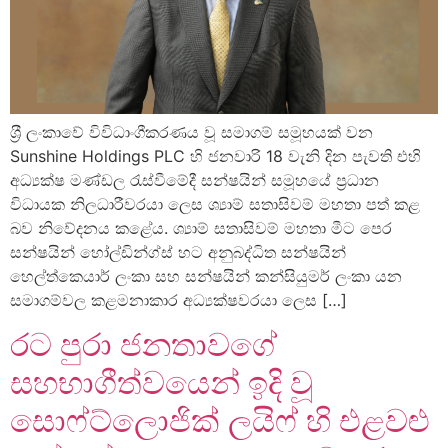
ශ‍්‍රී ලංකාවේ විවිධාංගීකරණය වූ සමාගම් සමූහයක් වන
Sunshine Holdings PLC හි ජනවාරි 18 වැනි දින පැවති එහි
අධ්‍යක්ෂ මණ්ඩල රැස්වීමේදී සන්ෂයින් සමූහයේ ප‍්‍රධාන
විධායක නිලධාරීවරයා ලෙස ශ්‍යාම් සතාසිවම් මහතා පත් කළ
බව නිවේදනය කළේය. ශ්‍යාම් සතාසිවම් මහතා මීට පෙර
සන්ෂයින් හෝල්ඩින්ග්ස් හට අනුබද්ධිත සන්ෂයින්
හෙල්ත්කෙයාර් ලංකා සහ සන්ෂයින් කන්සියුමර් ලංකා යන
සමාගම්වල කළමනාකාර අධ්‍යක්ෂවරයා ලෙස […]
රට පුරා ජනතාවගේ
සහභාගීත්වයෙන් ඉදි වූ
සොෆ්ට්ලොජික් ලයිෆ් හි එළවළු