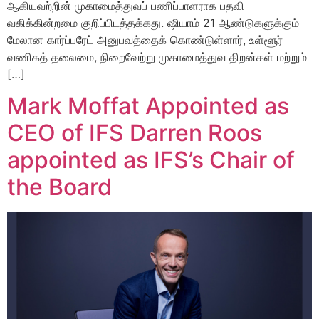
ஆகியவற்றின் முகாமைத்துவப் பணிப்பாளராக பதவி
வகிக்கின்றமை குறிப்பிடத்தக்கது. ஷியாம் 21 ஆண்டுகளுக்கும்
மேலான கார்ப்பரேட் அனுபவத்தைக் கொண்டுள்ளார், உள்ளூர்
வணிகத் தலைமை, நிறைவேற்று முகாமைத்துவ திறன்கள் மற்றும்
[…]
Mark Moffat Appointed as
CEO of IFS Darren Roos
appointed as IFS’s Chair of
the Board