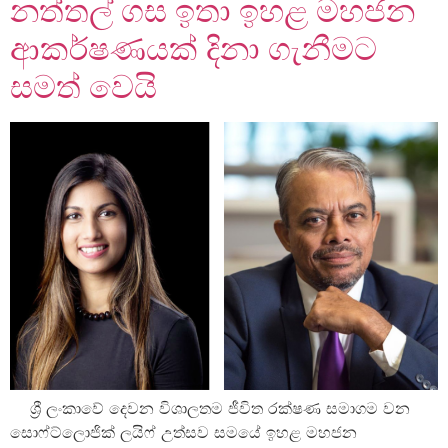
නත්තල් ගස ඉතා ඉහළ මහජන
ආකර්ෂණයක් දිනා ගැනීමට
සමත් වෙයි
ශ්‍රී ලංකාවේ දෙවන විශාලතම ජීවිත රක්ෂණ සමාගම වන
සොෆ්ට්ලොජික් ලයිෆ් උත්සව සමයේ ඉහළ මහජන