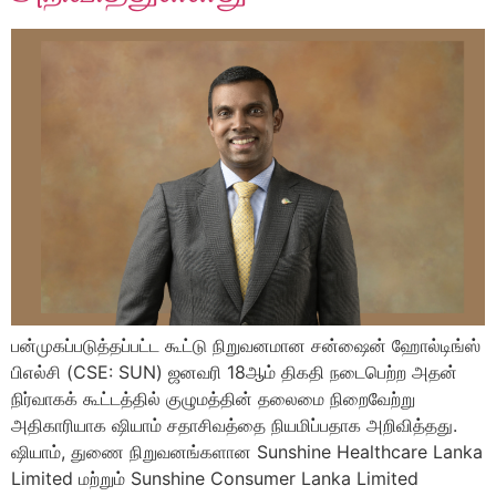
பன்முகப்படுத்தப்பட்ட கூட்டு நிறுவனமான சன்ஷைன் ஹோல்டிங்ஸ்
பிஎல்சி (CSE: SUN) ஜனவரி 18ஆம் திகதி நடைபெற்ற அதன்
நிர்வாகக் கூட்டத்தில் குழுமத்தின் தலைமை நிறைவேற்று
அதிகாரியாக ஷியாம் சதாசிவத்தை நியமிப்பதாக அறிவித்தது.
ஷியாம், துணை நிறுவனங்களான Sunshine Healthcare Lanka
Limited மற்றும் Sunshine Consumer Lanka Limited