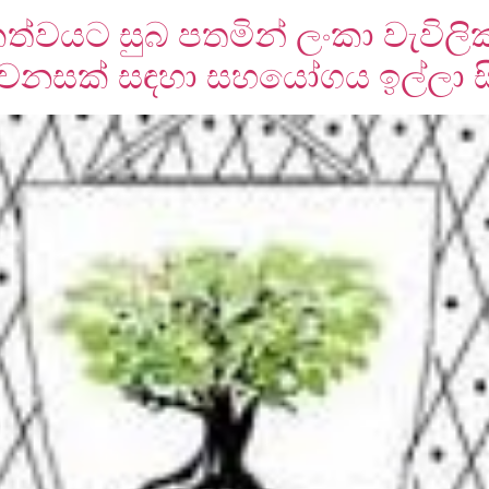
කත්වයට සුබ පතමින් ලංකා වැවිල
 වෙනසක් සඳහා සහයෝගය ඉල්ලා සි