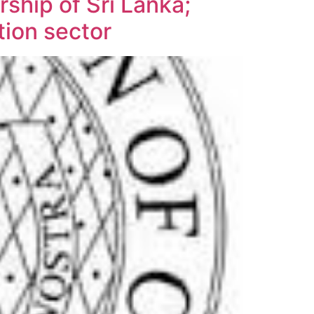
ship of Sri Lanka;
ation sector