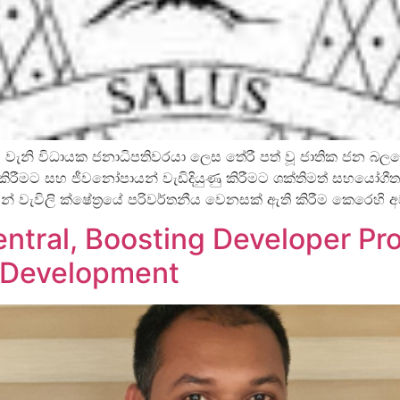
වේ 9 වැනි විධායක ජනාධිපතිවරයා ලෙස තේරී පත් වූ ජාතික ජන 
කිරීමට සහ ජීවනෝපායන් වැඩිදියුණු කිරීමට ශක්තිමත් සහයෝගීතාවයක
මින් වැවිලි ක්ෂේත්‍රයේ පරිවර්තනීය වෙනසක් ඇති කිරීම කෙර
ntral, Boosting Developer Pro
e Development