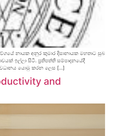
බලවේගයේ නායක අනුර කුමාර දිසානායක මහතාට සුබ
් ඉල්ලා සිටී. ප්‍රතිපත්ති සම්පාදනයේදී
ෙහි අවධානය යොමු කරන ලෙස […]
ductivity and