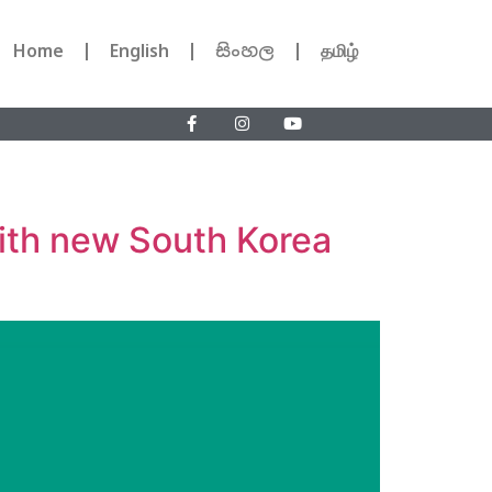
Home
English
සිංහල
தமிழ்
with new South Korea