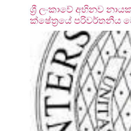
ශ්‍රී ලංකාවේ අභිනව නාය
ක්ෂේත්‍රයේ පරිවර්තනීය