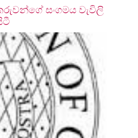
ිකරුවන්ගේ සංගමය වැවිලි
ටී