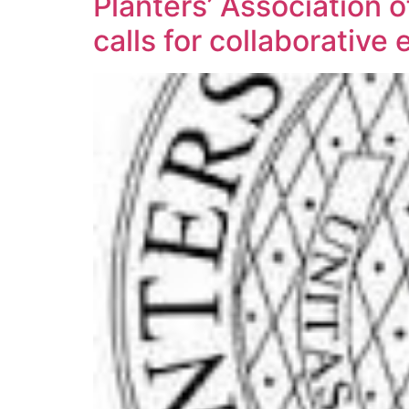
Planters’ Association 
calls for collaborative