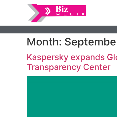
Month:
Septembe
Kaspersky expands Glo
Transparency Center