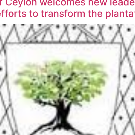
of Ceylon welcomes new leader
 efforts to transform the plant