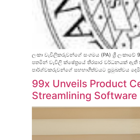
ලංකා වැවිලිකරුවන්ගේ සංගමය (PA) ශ්‍රී ලංකා
පතමින් වැවිලි ක්ෂේත්‍රයේ තිරසාර වර්ධනයක් ඇති 
පාර්ශ්වකරුවන්ගේ සහභාගීත්වයට ප්‍රමුඛත්වය දෙ
99x Unveils Product Ce
Streamlining Softwar