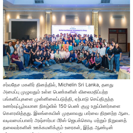
சர்வதேச மகளிர் தினத்தில், Michelin Sri Lanka, தனது
அமைப்பு முழுவதும் உள்ள பெண்களின் விலைமதிப்பற்ற
பங்களிப்புகளை முன்னிலைப்படுத்தி, ஏற்பாடு செய்திருந்த
உணர்வுப்பூர்வமான நிகழ்வில் 150 பெண் குழு உறுப்பினர்களை
கௌரவித்தது. இலங்கையின் முதலாவது பார்வை திறனற்ற ஆடை
வடிவமைப்பாளர் அஷ்சார்யா பீரிஸ் ஜெயக்கொடி மற்றும் நிறுவனத்
தலைவர்களின் ஊக்கமளிக்கும் உரைகள், இந்த ஆண்டின்