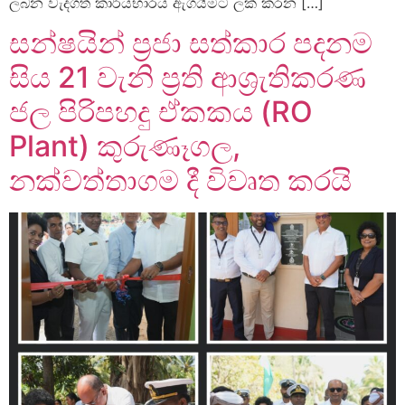
ලබන වැදගත් කාර්යභාරය ඇගයීමට ලක් කරන […]
සන්ෂයින් ප්‍රජා සත්කාර පදනම
සිය 21 වැනි ප්‍රති ආශ්‍රැතිකරණ
ජල පිරිපහදු ඒකකය (RO
Plant) කුරුණෑගල,
නක්වත්තාගම දී විවෘත කරයි