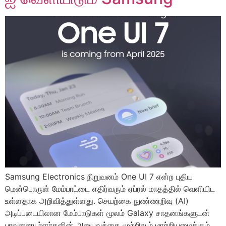
Samsung Electronics நிறுவனம் One UI 7 என்ற புதிய
மென்பொருள் மேம்பாட்டை எதிர்வரும் ஏப்ரல் மாதத்தில் வெளியிட
உள்ளதாக அறிவித்துள்ளது. செயற்கை நுண்ணறிவு (AI)
அடிப்படையிலான மேம்பாடுகள் மூலம் Galaxy சாதனங்களுடன்
பாவனையர்ளர்களின் அனுபவத்தை முற்றிலும் மாற்றியமைக்கும்