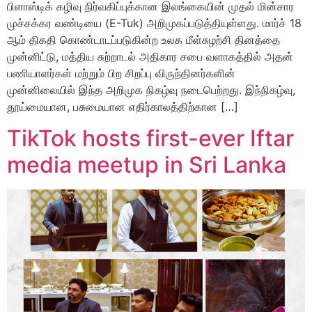
பிளாஸ்டிக் கழிவு நிர்வகிப்புக்கான இலங்கையின் முதல் மின்சார
முச்சக்கர வண்டியை (E-Tuk) அறிமுகப்படுத்தியுள்ளது. மார்ச் 18
ஆம் திகதி கொண்டாடப்படுகின்ற உலக மீள்சுழற்சி தினத்தை
முன்னிட்டு, மத்திய சுற்றாடல் அதிகார சபை வளாகத்தில் அதன்
பணியாளர்கள் மற்றும் பிற சிறப்பு விருந்தினர்களின்
முன்னிலையில் இந்த அறிமுக நிகழ்வு நடைபெற்றது. இந்நிகழ்வு,
தூய்மையான, பசுமையான எதிர்காலத்திற்கான […]
TikTok hosts first-ever Iftar
media meetup in Sri Lanka