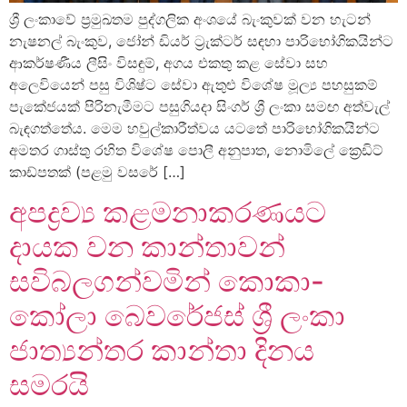
ශ්‍රී ලංකාවේ ප්‍රමුඛතම පුද්ගලික අංශයේ බැංකුවක් වන හැටන්
නැෂනල් බැංකුව, ජෝන් ඩියර් ට්‍රැක්ටර් සඳහා පාරිභෝගිකයින්ට
ආකර්ෂණීය ලීසිං විසඳුම්, අගය එකතු කළ සේවා සහ
අලෙවියෙන් පසු විශිෂ්ට සේවා ඇතුළු විශේෂ මූල්‍ය පහසුකම්
පැකේජයක් පිරිනැමීමට පසුගියදා සිංගර් ශ්‍රී ලංකා සමඟ අත්වැල්
බැඳගත්තේය. මෙම හවුල්කාරීත්වය යටතේ පාරිභෝගිකයින්ට
අමතර ගාස්තු රහිත විශේෂ පොලී අනුපාත, නොමිලේ ක්‍රෙඩිට්
කාඩ්පතක් (පළමු වසරේ […]
අපද්‍රව්‍ය කළමනාකරණයට
දායක වන කාන්තාවන්
සවිබලගන්වමින් කොකා-
කෝලා බෙවරේජස් ශ්‍රී ලංකා
ජාත්‍යන්තර කාන්තා දිනය
සමරයි