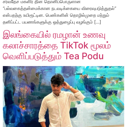
சர்வதேச மகளிர் தின தொனிப்பொருளான
“பல்வகைத்தன்மைக்கான நடவடிக்கையை விரைவுபடுத்துதல்”
என்பதற்கு உயிரூட்டின. பெண்களின் தொழில்முறை மற்றும்
தனிப்பட்ட பயணங்களுக்கு ஒத்துழைப்பு வழங்கும் […]
இலங்கையில் ரமழான் உணவு
கலாச்சாரத்தை TikTok மூலம்
வெளிப்படுத்தும் Tea Podu