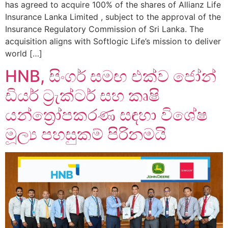
has agreed to acquire 100% of the shares of Allianz Life
Insurance Lanka Limited , subject to the approval of the
Insurance Regulatory Commission of Sri Lanka. The
acquisition aligns with Softlogic Life’s mission to deliver
world […]
HNB, සිංගර් සමඟ එක්ව ජෝන්
ඩියර් ට්‍රැක්ටර් සහ කෘෂි
යන්ත්‍රෝපකරණ සඳහා විශේෂ
මූල්‍ය පහසුකම් පිරිනමයි