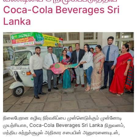
Coca-Cola Beverages Sri
Lanka
நிலைபேறான கழிவு நிர்வகிப்பை முன்னெடுக்கும் முன்னோடி
முயற்சியாக, Coca-Cola Beverages Sri Lanka நிறுவனம்,
மத்திய சுற்றுச்சூழல் அதிகார சபையின் அனுசரணையுடன்,