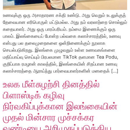
உணவுக்கு ஒரு அசாதாரண சக்தி உண்டு. அது வெறும் உடலுக்குத்
தேவையான எரிபொருள் மட்டுமல்ல. அது நம் வரலாற்றை சொல்லும்
கதையாளர். அது ஒரு பாரம்பரியம். நம்மை இணைக்கும் ஒரு
பாலம். இலங்கையைப் போன்ற பல்வகை கலாச்சாரத்தில், உணவு
என்பது பல தலைமுறைகளை ஒன்றிணைக்கும் நூலாக
செயல்படுகிறது. இலங்கை முழுவதும் உள்ள உணவகங்களை
மதிப்பாய்வு செய்யும் பிரபலமான TikTok தளமான Tea Podu,
குறிப்பாக ரமழான் காலத்தில், இலங்கையின் சிறப்பான உணவு
கலாச்சாரத்தை ஆராய்ந்து பார்வையாளர்களின் மனதைக் […]
உலக மீள்சுழற்சி தினத்தில்
பிளாஸ்டிக் கழிவு
நிர்வகிப்புக்கான இலங்கையின்
முதல் மின்சார முச்சக்கர
வண்டியை அறிமுகப்படுத்திய