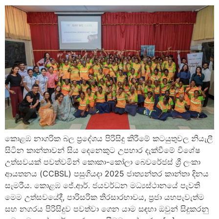
කොළඹ නාගරික බල ප්‍රදේශය පිරිසිදු කිරීමේ කටයුතුවල නියැලී
සිටින කාන්තාවන් සිය දෙනෙකුට උපහාර දැක්වීමේ විශේෂ
උත්සවයක් පවත්වමින් කොකා-කෝලා බෙවරේජස් ශ්‍රී ලංකා
ආයතනය (CCBSL) පසුගියදා 2025 ජාත්‍යන්තර කාන්තා දිනය
සැමරීය. කොළඹ ජේ.ආර්. ජයවර්ධන මධ්‍යස්ථානයේ පැවති
මෙම උත්සවයේදී, පාරිසරික තිරසාරභාවය, ප්‍රජා යහපැවැත්ම
සහ නගරය පිරිසිදුව පවත්වා ගෙන යාම සඳහා ඔවුන් සිදුකරනු