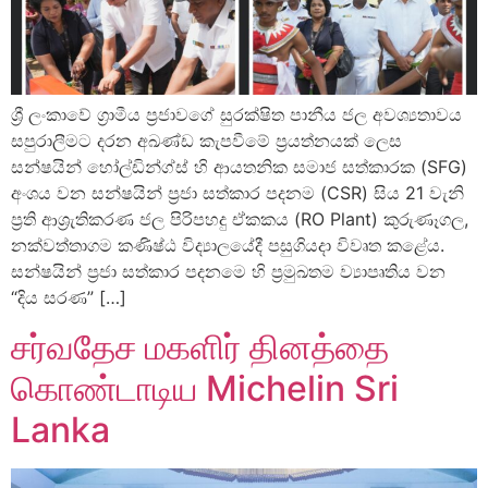
ශ්‍රී ලංකාවේ ග්‍රාමීය ප්‍රජාවගේ සුරක්ෂිත පානීය ජල අවශ්‍යතාවය
සපුරාලීමට දරන අඛණ්ඩ කැපවීමේ ප්‍රයත්නයක් ලෙස
සන්ෂයින් හෝල්ඩින්ග්ස් හි ආයතනික සමාජ සත්කාරක (SFG)
අංශය වන සන්ෂයින් ප්‍රජා සත්කාර පදනම (CSR) සිය 21 වැනි
ප්‍රති ආශ්‍රැතිකරණ ජල පිරිපහදු ඒකකය (RO Plant) කුරුණෑගල,
නක්වත්තාගම කණිෂ්ඨ විද්‍යාලයේදී පසුගියදා විවෘත කළේය.
සන්ෂයින් ප්‍රජා සත්කාර පදනමෙ හි ප්‍රමුඛතම ව්‍යාපෘතිය වන
“දිය සරණ” […]
சர்வதேச மகளிர் தினத்தை
கொண்டாடிய Michelin Sri
Lanka