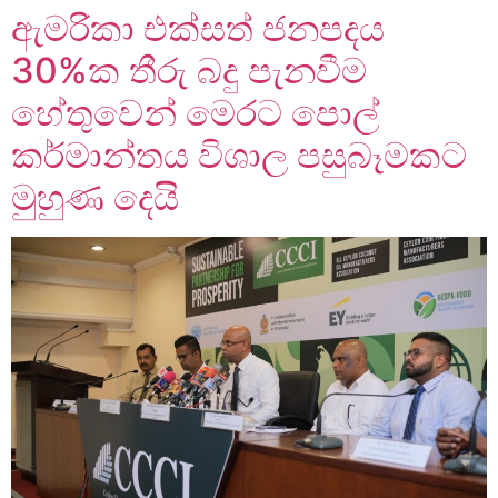
ඇමරිකා එක්සත් ජනපදය
30%ක තීරු බදු පැනවීම
හේතුවෙන් මෙරට පොල්
කර්මාන්තය විශාල පසුබෑමකට
මුහුණ දෙයි