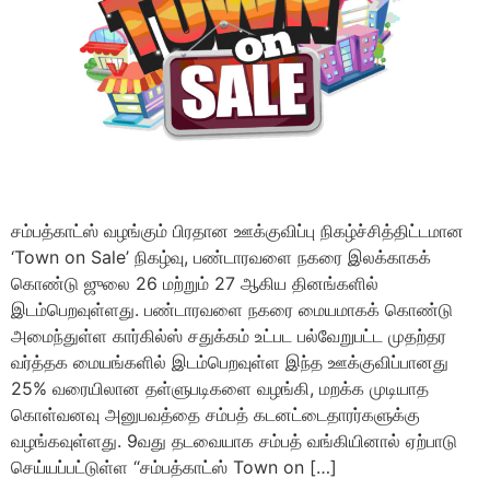
சம்பத்காட்ஸ் வழங்கும் பிரதான ஊக்குவிப்பு நிகழ்ச்சித்திட்டமான
‘Town on Sale’ நிகழ்வு, பண்டாரவளை நகரை இலக்காகக்
கொண்டு ஜுலை 26 மற்றும் 27 ஆகிய தினங்களில்
இடம்பெறவுள்ளது. பண்டாரவளை நகரை மையமாகக் கொண்டு
அமைந்துள்ள கார்கில்ஸ் சதுக்கம் உட்பட பல்வேறுபட்ட முதற்தர
வர்த்தக மையங்களில் இடம்பெறவுள்ள இந்த ஊக்குவிப்பானது
25% வரையிலான தள்ளுபடிகளை வழங்கி, மறக்க முடியாத
கொள்வனவு அனுபவத்தை சம்பத் கடனட்டைதாரர்களுக்கு
வழங்கவுள்ளது. 9வது தடவையாக சம்பத் வங்கியினால் ஏற்பாடு
செய்யப்பட்டுள்ள “சம்பத்காட்ஸ் Town on […]