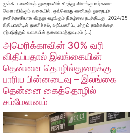
முக்கிய வணிகத் துறைகளில் சிறந்து விளங்குபவர்களை
கௌரவிக்கும் வகையில், ஒவ்வொரு வணிகத் துறையும்
தனித்தனியாக விருது வழங்கும் நிகழ்வை நடத்தியது. 2024/25
நிதியாண்டில் துணிச்சல், அர்ப்பணிப்பு மற்றும் தாக்கத்தை
ஏற்படுத்தும் வகையில் தலைமைத்துவமும் […]
அமெரிக்காவின் 30% வரி
விதிப்பதால் இலங்கையின்
தென்னை தொழில்துறைக்கு
பாரிய பின்னடைவு – இலங்கை
தென்னை கைத்தொழில்
சம்மேளனம்