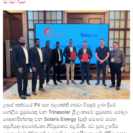
උසස් තත්වයේ PV සහ බලශක්ති ගබඩා විසඳුම් ලබා දීමේ
ගෝලීය ප්‍රමුඛයකු වන Trinasolar ශ්‍රී ලංකාවේ ප්‍රමුඛතම සෝලා
බෙදාහරින්නකු වන Solaris Energy (පුද්) සමාගම සමඟ
පසුගියදා අවබෝධතා ගිවිසුමකට එළඹිණි. රට පුරා උපරිම