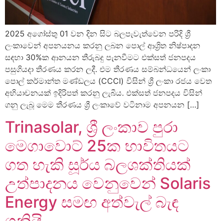
2025 අගෝස්තු 01 වන දින සිට බලපැවැත්වෙන පරිදි ශ්‍රී
ලංකාවෙන් අපනයනය කරනු ලබන පොල් ආශ්‍රිත නිෂ්පාදන
සඳහා 30%ක ආනයන තීරුබදු පැනවීමට එක්සත් ජනපදය
පසුගියදා තීරණය කරන ලදී. එම තීරණය සම්බන්ධයෙන් ලංකා
පොල් කර්මාන්ත මණ්ඩලය (CCCI) විසින් ශ්‍රී ලංකා රජය වෙත
අභියාචනයක් ඉදිරිපත් කරනු ලැබීය. එක්සත් ජනපදය විසින්
ගනු ලැබූ මෙම තීරණය ශ්‍රී ලංකාවේ වටිනාම අපනයන […]
Trinasolar, ශ්‍රී ලංකාව පුරා
මෙගාවොට් 25ක භාවිතයට
ගත හැකි සූර්ය බලශක්තියක්
උත්පාදනය වෙනුවෙන් Solaris
Energy සමඟ අත්වැල් බැඳ
ගනියි