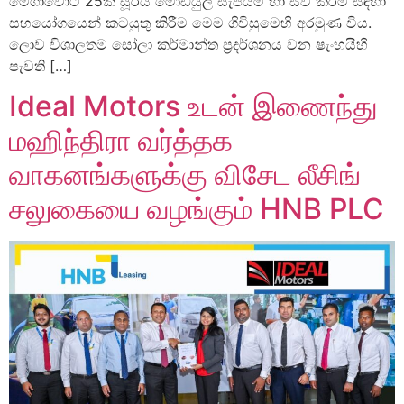
මෙගාවොට් 25ක සූර්ය මොඩියුල සැපයීම හා සවි කිරීම සඳහා
සහයෝගයෙන් කටයුතු කිරීම මෙම ගිවිසුමෙහි අරමුණ විය.
ලොව විශාලතම සෝලා කර්මාන්ත ප්‍රදර්ශනය වන ෂැංහයිහි
පැවති […]
Ideal Motors உடன் இணைந்து
மஹிந்திரா வர்த்தக
வாகனங்களுக்கு விசேட லீசிங்
சலுகையை வழங்கும் HNB PLC