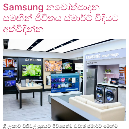
Samsung නවෝත්පාදන
සමඟින් ජීවිතය ස්මාර්ට් විදියට
අත්විඳින්න
ශ්‍රී ලංකාව ඩිජිටල් යුගයට පිවිසෙත්ම වඩාත් ස්මාර්ට් මෙන්ම