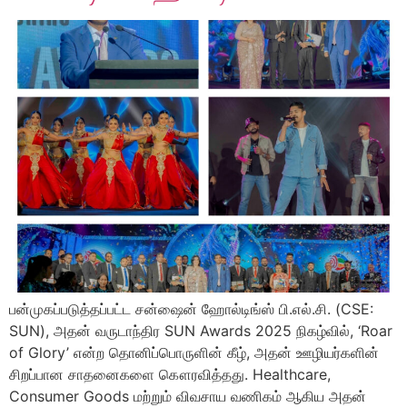
பன்முகப்படுத்தப்பட்ட சன்ஷைன் ஹோல்டிங்ஸ் பி.எல்.சி. (CSE:
SUN), அதன் வருடாந்திர SUN Awards 2025 நிகழ்வில், ‘Roar
of Glory’ என்ற தொனிப்பொருளின் கீழ், அதன் ஊழியர்களின்
சிறப்பான சாதனைகளை கௌரவித்தது. Healthcare,
Consumer Goods மற்றும் விவசாய வணிகம் ஆகிய அதன்