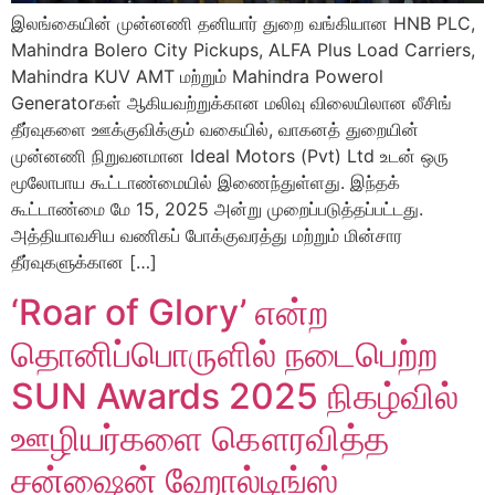
இலங்கையின் முன்னணி தனியார் துறை வங்கியான HNB PLC,
Mahindra Bolero City Pickups, ALFA Plus Load Carriers,
Mahindra KUV AMT மற்றும் Mahindra Powerol
Generatorகள் ஆகியவற்றுக்கான மலிவு விலையிலான லீசிங்
தீர்வுகளை ஊக்குவிக்கும் வகையில், வாகனத் துறையின்
முன்னணி நிறுவனமான Ideal Motors (Pvt) Ltd உடன் ஒரு
மூலோபாய கூட்டாண்மையில் இணைந்துள்ளது. இந்தக்
கூட்டாண்மை மே 15, 2025 அன்று முறைப்படுத்தப்பட்டது.
அத்தியாவசிய வணிகப் போக்குவரத்து மற்றும் மின்சார
தீர்வுகளுக்கான […]
‘Roar of Glory’ என்ற
தொனிப்பொருளில் நடைபெற்ற
SUN Awards 2025 நிகழ்வில்
ஊழியர்களை கௌரவித்த
சன்ஷைன் ஹோல்டிங்ஸ்