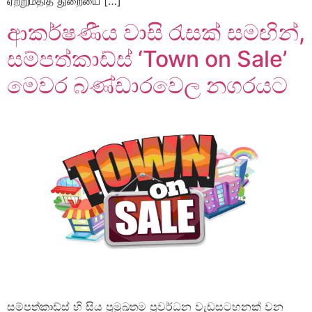
ஏற்றுமதித் துறையை […]
ආකර්ෂණීය වාසි රැසක් සමඟින්,
සම්පත්කාඩ්ස් ‘Town on Sale’
මෙවර බණ්ඩාරවෙල නගරයට
සම්පත්කාඩ්ස් හි සිය ප්‍රමුඛතම ප්‍රවර්ධන වැඩසටහනක් වන