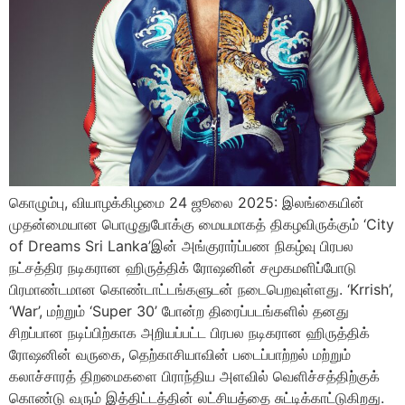
கொழும்பு, வியாழக்கிழமை 24 ஜூலை 2025: இலங்கையின்
முதன்மையான பொழுதுபோக்கு மையமாகத் திகழவிருக்கும் ‘City
of Dreams Sri Lanka’இன் அங்குரார்ப்பண நிகழ்வு பிரபல
நட்சத்திர நடிகரான ஹிருத்திக் ரோஷனின் சமூகமளிப்போடு
பிரமாண்டமான கொண்டாட்டங்களுடன் நடைபெறவுள்ளது. ‘Krrish’,
‘War’, மற்றும் ‘Super 30’ போன்ற திரைப்படங்களில் தனது
சிறப்பான நடிப்பிற்காக அறியப்பட்ட பிரபல நடிகரான ஹிருத்திக்
ரோஷனின் வருகை, தெற்காசியாவின் படைப்பாற்றல் மற்றும்
கலாச்சாரத் திறமைகளை பிராந்திய அளவில் வெளிச்சத்திற்குக்
கொண்டு வரும் இத்திட்டத்தின் லட்சியத்தை சுட்டிக்காட்டுகிறது.