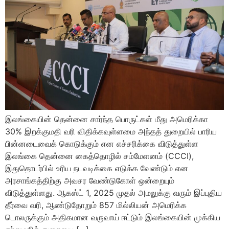
இலங்கையின் தென்னை சார்ந்த பொருட்கள் மீது அமெரிக்கா
30% இறக்குமதி வரி விதிக்கவுள்ளமை அந்தத் துறையில் பாரிய
பின்னடைவைக் கொடுக்கும் என எச்சரிக்கை விடுத்துள்ள
இலங்கை தென்னை கைத்தொழில் சம்மேளனம் (CCCI),
இதுதொடர்பில் உரிய நடவடிக்கை எடுக்க வேண்டும் என
அரசாங்கத்திற்கு அவசர வேண்டுகோள் ஒன்றையும்
விடுத்துள்ளது. ஆகஸ்ட் 1, 2025 முதல் அமலுக்கு வரும் இப்புதிய
தீர்வை வரி, ஆண்டுதோறும் 857 மில்லியன் அமெரிக்க
டொலருக்கும் அதிகமான வருவாய் ஈட்டும் இலங்கையின் முக்கிய