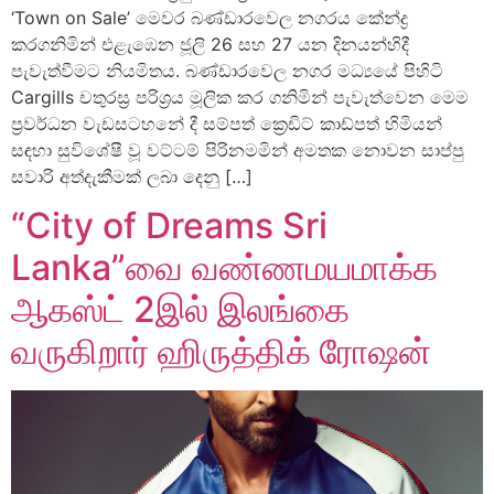
‘Town on Sale’ මෙවර බණ්ඩාරවෙල නගරය කේන්ද්‍ර
කරගනිමින් එළැඹෙන ජූලි 26 සහ 27 යන දිනයන්හිදී
පැවැත්වීමට නියමිතය. බණ්ඩාරවෙල නගර මධ්‍යයේ පිහිටි
Cargills චතුරස්‍ර පරිශ්‍රය මූලික කර ගනිමින් පැවැත්වෙන මෙම
ප්‍රවර්ධන වැඩසටහනේ දී සම්පත් ක්‍රෙඩිට් කාඩ්පත් හිමියන්
සඳහා සුවිශේෂී වූ වට්ටම් පිරිනමමින් අමතක නොවන සාප්පු
සවාරි අත්දැකීමක් ලබා දෙනු […]
“City of Dreams Sri
Lanka”வை வண்ணமயமாக்க
ஆகஸ்ட் 2இல் இலங்கை
வருகிறார் ஹிருத்திக் ரோஷன்