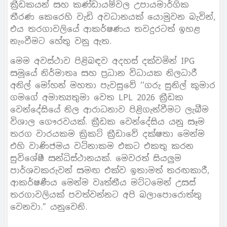
ක්‍රීඩකයන් සහ කණ්ඩායම්වල උපායමාර්ගික
තීරණ කෙරෙහි වැඩි අවධානයක් යොමුවන බැවින්,
එය තරගාවලියේ ආකර්ෂණය තවදුරටත් ඉහළ
නැංවීමට හේතු වනු ඇත.
මෙම අවස්ථාව පිළිබඳව අදහස් දක්වමින් IPG
සමූයේ නිර්මාතෘ සහ ප්‍රධාන විධායක නිලධාරී
අනිල් මෝහන් මහතා පැවසුවේ ‘’ගරු සුනිල් කුමාර
ගමගේ අමාත්‍යතුමා වෙත LPL 2026 ක්‍රීඩක
වෙන්දේසියේ නිල ආරාධනාව පිළිගැන්වීමට ලැබීම
විශාල ගෞරවයක්. ක්‍රීඩක වෙන්දේසිය යනු සෑම
තරග වාරයකම ක්‍රිකට් ක්‍රීඩාවේ දක්ෂතා මෙන්ම
එහි වාණිජමය වටිනාකම එකට එකතු කරන
සුවිශේෂී සන්ධිස්ථානයක්. මෙවරත් සියලුම
පාර්ශවකරුවන් සමඟ එක්ව ඉතාමත් තරඟකාරී,
ආකර්ෂණීය මෙන්ම වෘත්තීය මට්ටමෙන් උසස්
තරගාවලියක් පවත්වන්නට අපි බලාපොරොත්තු
වෙනවා.” යනුවෙනි.