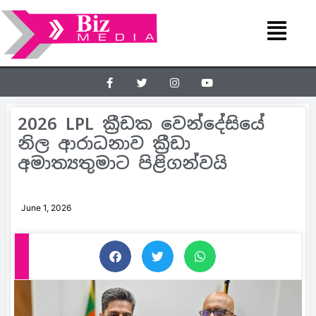
2026 LPL ක්‍රීඩක වෙන්දේසියේ
නිල ආරාධනාව ක්‍රීඩා
අමාත්‍යතුමාට පිළිගන්වයි
June 1, 2026