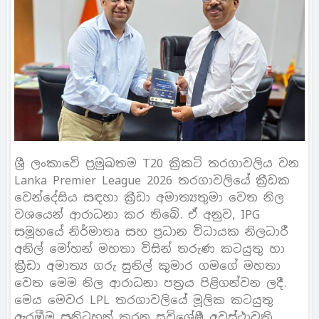
ශ්‍රී ලංකාවේ ප්‍රමුඛතම T20 ක්‍රිකට් තරගාවලිය වන
Lanka Premier League 2026 තරගාවලියේ ක්‍රීඩක
වෙන්දේසිය සඳහා ක්‍රීඩා අමාත්‍යතුමා වෙත නිල
වශයෙන් ආරාධනා කර තිබේ. ඒ අනුව, IPG
සමූහයේ නිර්මාතෘ සහ ප්‍රධාන විධායක නිලධාරී
අනිල් මෝහන් මහතා විසින් තරුණ කටයුතු හා
ක්‍රීඩා අමාත්‍ය ගරු සුනිල් කුමාර ගමගේ මහතා
වෙත මෙම නිල ආරාධනා පත්‍රය පිළිගන්වන ලදී.
මෙය මෙවර LPL තරගාවලියේ මූලික කටයුතු
ඇරඹීම සනිටුහන් කරන සුවිශේෂී අවස්ථාවකි.