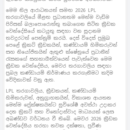
මෙම නිල ආරාධනයත් සමඟ 2026 LPL
තරගාවලියේ මීළඟ ප්‍රධානතම මෙන්ම වැඩිම
පිරිසක් බලාපොරොත්තු තබාගෙන සිටින ක්‍රීඩක
වෙන්දේසියේ කටයුතු සඳහා වන සූදානම
තවදුරටත් පෙන්නුම් කරයි. දෙස් විදෙස් ප්‍රමුඛ
පෙළේ ක්‍රිකට් ක්‍රීඩකයින්, කණ්ඩායම් හිමිකරුවන්
සහ නියෝජිතයින් ඇතුළු ක්ෂේත්‍රයේ ප්‍රධානීන්
රැසකගේ සහභාගීත්වයෙන් පැවැත්වෙන මෙම
ක්‍රීඩක වෙන්දේසිය, මෙවර තරගාවලිය සඳහා
ප්‍රබල කණ්ඩායම් නිර්මාණය කරගැනීමට කදිම
වේදිකාවක් වනු ඇත.
LPL තරගාවලිය, ක්‍රීඩකයන්, කණ්ඩායම්
හිමිකරුවන්, අනුග්‍රාහකයින්, විකාශන ආයතන
මෙන්ම ප්‍රේක්ෂකයින්ට සුවිශේෂී අවස්ථා උදාකර
දෙන ක්‍රිකට් සහ විනෝදාස්වාද මාධ්‍යයක් ලෙස
අඛණ්ඩව වර්ධනය වී තිබේ. මෙවර 2026 ක්‍රීඩක
වෙන්දේසිය හරහා නවක දක්ෂතා, ප්‍රවීණ