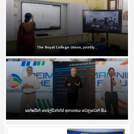
The Royal College Union, jointly...
සන්ෂයින් හෝල්ඩින්ග්ස් අනාගතය වෙනුවෙන් සිය...