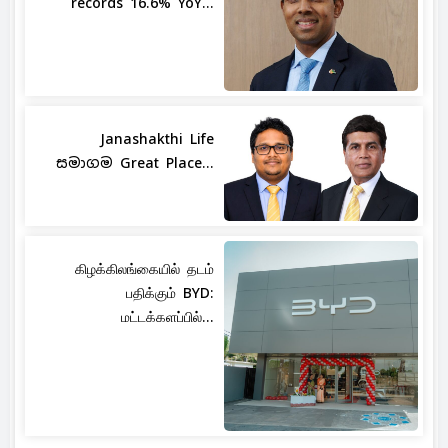
records 16.6% YoY...
Janashakthi Life
සමාගම Great Place...
கிழக்கிலங்கையில் தடம்
பதிக்கும் BYD:
மட்டக்களப்பில்...