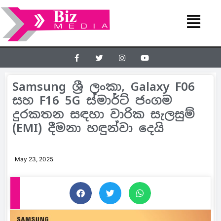
Samsung ශ්‍රී ලංකා, Galaxy F06
සහ F16 5G ස්මාර්ට් ජංගම
දුරකතන සඳහා වාරික සැලසුම්
(EMI) දීමනා හඳුන්වා දෙයි
May 23, 2025