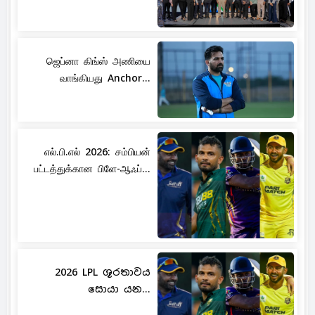
ஜெப்னா கிங்ஸ் அணியை
வாங்கியது Anchor...
எல்.பி.எல் 2026: சம்பியன்
பட்டத்துக்கான பிளே-ஆஃப்...
2026 LPL ශූරතාවය
සොයා යන...