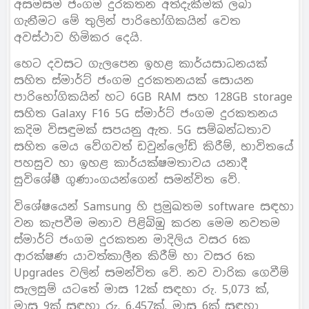
අසමසම ජංගම දුරකතන අත්දැකීමක් ලබා
ගැනීමට මේ තුලින් පාරිභෝගිකයින් වෙත
අවස්ථාව හිමිකර දෙයි.
හෙට දවසට ගැලපෙන ඉහළ කාර්යසාධනයක්
සහිත ස්මාර්ට් ජංගම දුරකතනයක් සොයන
පාරිභෝගිකයින් හට 6GB RAM සහ 128GB storage
සහිත Galaxy F16 5G ස්මාර්ට් ජංගම දුරකතනය
කදිම විසඳුමක් සපයනු ඇත. 5G සම්බන්ධතාව
සහිත මෙය වේගවත් ඩවුන්ලෝඩ් කිරීම්, භාවිතයේ
පහසුව හා ඉහළ කාර්යක්ෂමතාවය යනාදී
සුවිශේෂී ගුණාංගයන්ගෙන් සමන්විත වේ.
විශේෂයෙන් Samsung හි ප්‍රමුඛතම software සඳහා
වන කැපවීම මනාව පිළිබිඹු කරන මෙම නවතම
ස්මාර්ට් ජංගම දුරකතන මාදිලිය වසර 6ක
ආරක්ෂණ යාවත්කාලීන කිරීම් හා වසර 6ක
Upgrades වලින් සමන්විත වේ. නව වාරික ගෙවීම්
සැලසුම් යටතේ මාස 12ක් සඳහා රු. 5,073 ක්,
මාස 9ක් සඳහා රු. 6,457ක්, මාස 6ක් සඳහා