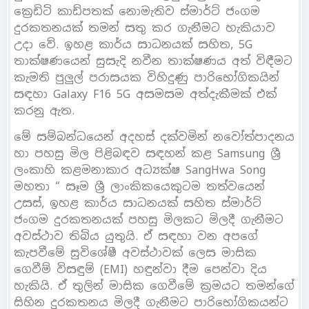
ක්‍රෙඩිටි කාඩ්පතක් නොමැතිව ස්මාර්ට් ජංගම
දුරකතනයක් තමන් සතු කර ගැනීමට හැකියාව
උදා වේ. ඉහළ කාර්ය සාධනයක් සහිත, 5G
තාක්ෂණයෙන් සුසැදි නවීන තාක්ෂණය අත් විඳීමට
කැමති පුලුල් පරාසයක විහිදුණු පාරිභෝගිකයින්
සඳහා Galaxy F16 5G අසමසම අත්දැකීමක් එක්
කරනු ඇත.
මේ සම්බන්ධයෙන් අදහස් දක්වමින් නවෝත්පාදනය
හා පහසු මිල පිළිබඳව සඳහන් කළ Samsung ශ්‍රී
ලංකාහි කළමනාකාර අධ්‍යක්ෂ SangHwa Song
මහතා “ සෑම ශ්‍රී ලාංකිකයෙකුටම තත්වයෙන්
උසස්, ඉහළ කාර්ය සාධනයක් සහිත ස්මාර්ට්
ජංගම දුරකතනයක් පහසු මිලකට මිලදී ගැනීමට
අවස්ථාව තිබිය යුතුයි. ඒ සඳහා වන අපගේ
කැපවීමේ සුවිශේෂී අවස්ථාවක් ලෙස මාසික
ගෙවීම් විසඳුම් (EMI) හඳුන්වා දීම පෙන්වා දිය
හැකියි. ඒ තුලින් මාසික ගෙවීමේ ක්‍රමයට තමන්ගේ
සිහින දුරකතනය මිලදී ගැනීමට පාරිභෝගිකයන්ට