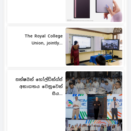
The Royal College
Union, jointly...
සන්ෂයින් හෝල්ඩින්ග්ස්
අනාගතය වෙනුවෙන්
සිය...