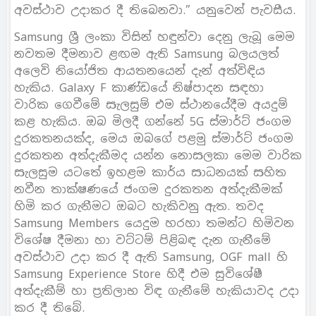
අවස්ථාව උදාකර දී තිබෙනවා.” යනුවෙන් පැවසීය.
Samsung ශ්‍රී ලංකා විසින් හඳුන්වා දෙනු ලැබූ මෙම
නවතම දීමනාව ළඟම ඇති Samsung බලයලත්
අලෙවි නියෝජිත ආයතනයෙන් දැන් අත්විඳිය
හැකිය. Galaxy F කාණ්ඩයේ නිෂ්පාදන සඳහා
වාරික ගෙවීමේ සැලසුම් එම ස්ථානයේදීම අයදුම්
කළ හැකිය. ඔබ මිලදී ගන්නේ 5G ස්මාර්ට් ජංගම
දුරකතනයක්ද, මෙය ඔබගේ පළමු ස්මාර්ට් ජංගම
දුරකතන අත්දැකීමද යන්න නොසලකා මෙම වාරික
සැලසුම යටතේ ඉහළම කාර්ය සාධනයක් සහිත
නවීන තාක්ෂණයේ ජංගම දුරකතන අත්දැකීමක්
හිමි කර ගැනීමට ඔබට හැකිවනු ඇත. තවද
Samsung Members යෙදුම හරහා තමන්ට හිමිවන
විශේෂ දීමනා හා වට්ටම් පිළිබඳ දැන ගැනීමේ
අවස්ථාව උදා කර දී ඇති Samsung, OGF mall හි
Samsung Experience Store හිදී එම සුවිශේෂී
අත්දැකීම් හා ප්‍රතිලාභ විඳ ගැනීමේ හැකියාවද උදා
කර දී තිබේ.