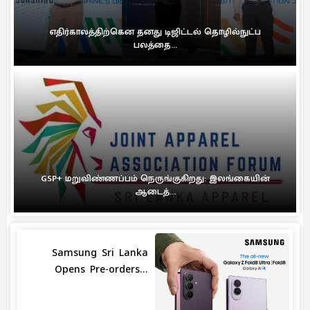
எதிர்காலத்திற்கென தனது டிஜிட்டல் தொழில்நுட்ப
பலத்தை...
GSP+ மறுவிண்ணப்பம் நெருங்குகிறது: இலங்கையின்
ஆடைத்...
Samsung Sri Lanka
Opens Pre-orders...