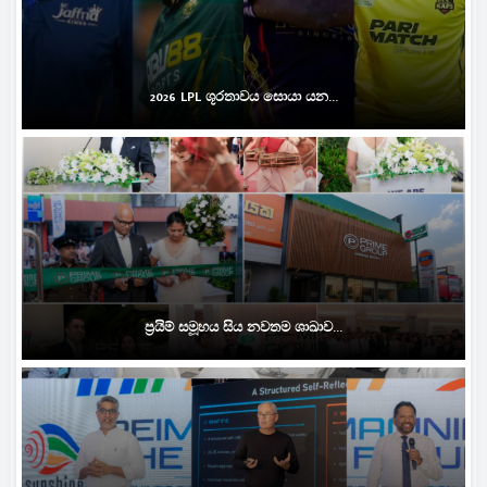
2026 LPL ශූරතාවය සොයා යන...
ප්‍රයිම් සමූහය සිය නවතම ශාඛාව...