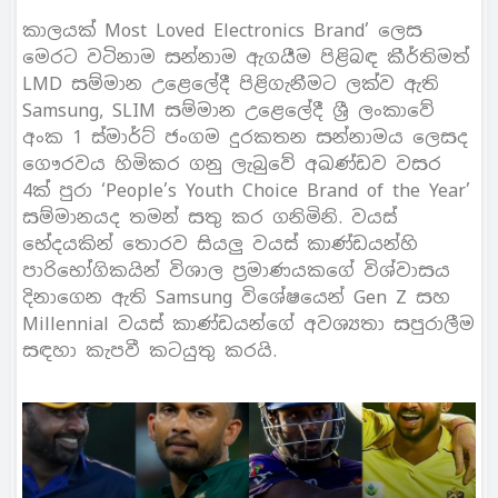
කාලයක් Most Loved Electronics Brand’ ලෙස
මෙරට වටිනාම සන්නාම ඇගයීම පිළිබඳ කීර්තිමත්
LMD සම්මාන උළෙලේදී පිළිගැනීමට ලක්ව ඇති
Samsung, SLIM සම්මාන උළෙලේදී ශ්‍රී ලංකාවේ
අංක 1 ස්මාර්ට් ජංගම දුරකතන සන්නාමය ලෙසද
ගෞරවය හිමිකර ගනු ලැබුවේ අඛණ්ඩව වසර
4ක් පුරා ‘People’s Youth Choice Brand of the Year’
සම්මානයද තමන් සතු කර ගනිමිනි. වයස්
භේදයකින් තොරව සියලු වයස් කාණ්ඩයන්හි
පාරිභෝගිකයින් විශාල ප්‍රමාණයකගේ විශ්වාසය
දිනාගෙන ඇති Samsung විශේෂයෙන් Gen Z සහ
Millennial වයස් කාණ්ඩයන්ගේ අවශ්‍යතා සපුරාලීම
සඳහා කැපවී කටයුතු කරයි.