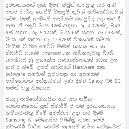
දුරකතනයක් ලබා දීමට ඔවුන් කටයුතු කර ඇති
අතර වාරික ගෙවීම් විසඳුම් තුලින් පාරිභෝගිකයින්
වෙත මිලදී ගැනීමේ අසමසම පහසුවද උදා කර දී
ඇත. ඒ අනුව මාස 12ක් සඳහා රු. 4,026ක්ද, මාස
9ක් සඳහා රු. 5,124ක්, මාස 6ක් සඳහා රු.7,332ක්,
මාස 3ක් සඳහා රු. 13,978ක් වශයෙන් සමාන
මාසික වාරික ගෙවීම් මඟින් Galaxy F06 5G
ස්මාර්ට් ජංගම දුරකතනයක හිමිකරුවකු වීමේ
අවස්ථාව ශ්‍රී ලාංකේය පාරිභෝගිකයින් වෙත උදා
කර දී තිබේ. උසස් තත්වයේ Hardware සහ
software සමඟින් සුවපහසු හා අසමසම
පාරිභෝගික අත්දැකීමක් ලබා දීමට Galaxy F06 5G
සමත් වනු නිසැකය.
සියලු පාරිභෝගිකයින් හට අති නවීන
තාක්ෂණයෙන් යුත් ස්මාර්ට් ජංගම දුරකතනයක
හිමිකරුවකු වීමේ අවස්ථාව උදා කර දීමේ
Samsung හි මෙහෙවර පිළිබිඹු කරන මෙම
සුවිශේෂී වාරික ගෙවීම් සැලසුම් ක්‍රමය හේතුවෙන්