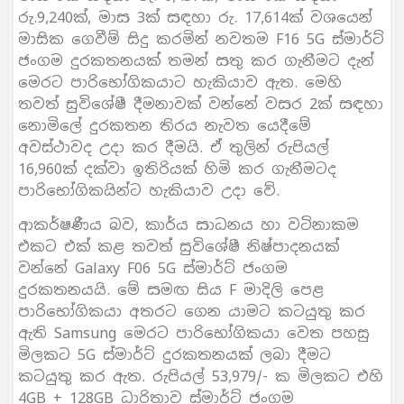
රු.9,240ක්, මාස 3ක් සඳහා රු. 17,614ක් වශයෙන්
මාසික ගෙවීම් සිදු කරමින් නවතම F16 5G ස්මාර්ට්
ජංගම දුරකතනයක් තමන් සතු කර ගැනීමට දැන්
මෙරට පාරිභෝගිකයාට හැකියාව ඇත. මෙහි
තවත් සුවිශේෂී දීමනාවක් වන්නේ වසර 2ක් සඳහා
නොමිලේ දුරකතන තිරය නැවත යෙදීමේ
අවස්ථාවද උදා කර දීමයි. ඒ තුලින් රුපියල්
16,960ක් දක්වා ඉතිරියක් හිමි කර ගැනීමටද
පාරිභෝගිකයින්ට හැකියාව උදා වේ.
ආකර්ෂණීය බව, කාර්ය සාධනය හා වටිනාකම
එකට එක් කළ තවත් සුවිශේෂී නිෂ්පාදනයක්
වන්නේ Galaxy F06 5G ස්මාර්ට් ජංගම
දුරකතනයයි. මේ සමඟ සිය F මාදිලි පෙළ
පාරිභෝගිකයා අතරට ගෙන යාමට කටයුතු කර
ඇති Samsung මෙරට පාරිභෝගිකයා වෙත පහසු
මිලකට 5G ස්මාර්ට් දුරකතනයක් ලබා දීමට
කටයුතු කර ඇත. රුපියල් 53,979/- ක මිලකට එහි
4GB + 128GB ධාරිතාව ස්මාර්ට් ජංගම