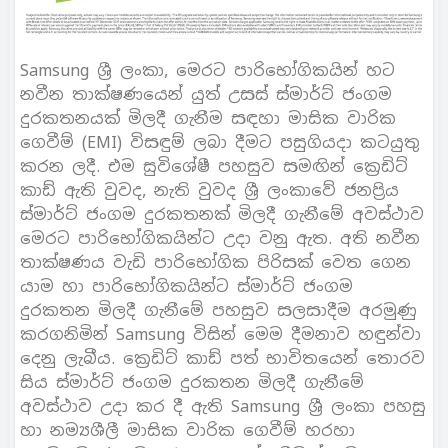
Samsung ශ්‍රී ලංකා, මෙරට පාරිභෝගිකයින් හට
නවීන තාක්ෂණයෙන් යුත් උසස් ස්මාර්ට් ජංගම
දුරකතනයක් මිලදී ගැනීම සඳහා මාසික වාරික
ගෙවීම් (EMI) විසඳුම් ලබා දීමට පසුගියදා කටයුතු
කරන ලදී. එම සුවිශේෂී පහසුව සමඟින් ක්‍රෙඩිට්
කාඩ් ඇති වුවද, නැති වුවද ශ්‍රී ලංකාවේ ජනප්‍රිය
ස්මාර්ට් ජංගම දුරකතනක් මිලදී ගැනීමේ අවස්ථාව
මෙරට පාරිභෝගිකයින්ට උදා වනු ඇත. අති නවීන
තාක්ෂණය වැඩි පාරිභෝගික පිරිසක් වෙත ගෙන
යාම හා පාරිභෝගිකයින්ට ස්මාර්ට් ජංගම
දුරකතන මිලදී ගැනීමේ පහසුව සලසාදීම අරමුණු
කරගනිමින් Samsung විසින් මෙම දීමනාව හඳුන්වා
දෙනු ලැබීය. ක්‍රෙඩිට් කාඩ් පත් භාවිතයෙන් තොරව
සිය ස්මාර්ට් ජංගම දුරකතන මිලදී ගැනීමේ
අවස්ථාව උදා කර දී ඇති Samsung ශ්‍රී ලංකා පහසු
හා නම්‍යශීලී මාසික වාරික ගෙවීම් හරහා