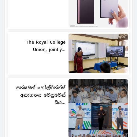
The Royal College
Union, jointly...
සන්ෂයින් හෝල්ඩින්ග්ස්
අනාගතය වෙනුවෙන්
සිය...