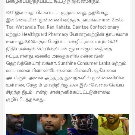
பன்முகப்படுத்தப்பட்ட கூட்டு நிறுவனமாகும்.
1967 இல் ஸ்தாபிக்கப்பட்ட குழுவானது, தற்போது
இலங்கையின் முன்னணி வர்த்தக நாமங்களான Zesta
Tea, Watawala Tea, Ran Kahata, Daintee Confectionary
மற்றும் Healthguard Pharmacy போன்றவற்றின் தாயகமாக
உள்ளது, 2,000க்கும் மேற்பட்ட ஊழியர்களையும் 24/25
நிதியாண்டில் 59.3 பில்லியன் ரூபா வருமானத்தை
ஈட்டியுள்ளது. வணிக அலகுகளில் சன்ஷைன்
ஹெல்த்கெயார் லங்கா, Sunshine Consumer Lanka மற்றும்
வட்டவளை பிளாண்டேஷன்ஸ் பி.எல்.சி ஆகியவை
அடங்கும், அவை அந்தந்த துறைகளில் முன்னணியில்
உள்ளன, மேலும் அவற்றிற்கு 2024 இல் “வேலை செய்ய
சிறந்த இடம்” என்று சான்றளிக்கப்பட்டடுள்ளமை
குறிப்பிடத்தக்கது.