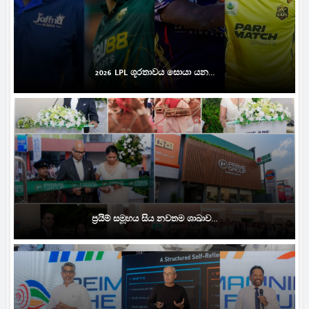
2026 LPL ශූරතාවය සොයා යන...
ප්‍රයිම් සමූහය සිය නවතම ශාඛාව...