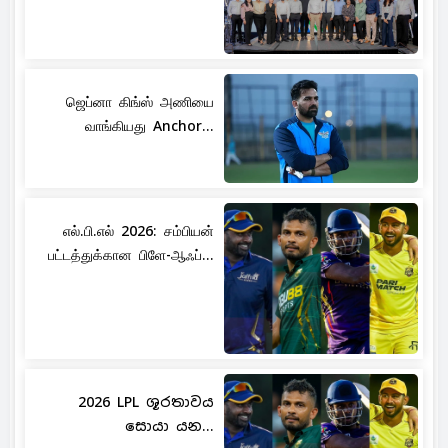
ஜெப்னா கிங்ஸ் அணியை
வாங்கியது Anchor...
எல்.பி.எல் 2026: சம்பியன்
பட்டத்துக்கான பிளே-ஆஃப்...
2026 LPL ශූරතාවය
සොයා යන...