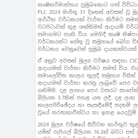
කෘෂිකර්මාන්තය ප්‍රමුඛකොට ගත් විවිධ
PLC 2024 මාර්තු 31 දිනෙන් අවසන් වූ
ආර්ථික වර්ධනයක් වාර්තා කිරීමට සමත්
වටපිටාවක් තුළ ශක්තිමත් ආදායම් වර්ධන
සමාගමට හැකි විය. මෙහිදී කෘෂි නිෂ්
වර්ධනයන්ට හේතු වූ සමූහයේ බෝග විසඳ
වර්ධනය වෙනුවෙන් ප්‍රමුඛ දායකත්වයක්
ඒ අනුව අවසන් මූල්‍ය වර්ෂය සඳහා CIC
ආදායමක් වාර්තා කිරීමට සමත් විය. 
සමාලෝචිත කාලය තුලදී සමූහය විසින් 
ආදායමක් වාර්තා කරනු ලැබුවේ පෙර 
ගනිමිනි. දළ ලාභය පෙර වසරට සාපේක්ෂ
බිලියන 3.7කින් පහළ යන ලදී. දළ ලාභ
කාලපරිච්ඡේදය හා සැසඳීමේදී පදනම් ල
වූයේ තරඟකාරීත්වය හා ඉහළ යෙදවුම් ප
2024 මූල්‍ය වර්ෂයේ සිව්වන කාර්තුව 
යමින් රුපියල් බිලියන 16.2ක් බවට පත