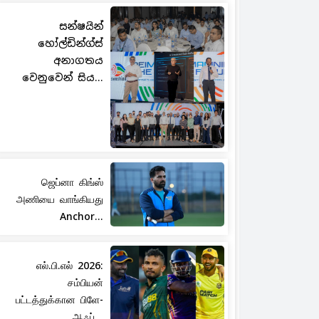
සන්ෂයින්
හෝල්ඩින්ග්ස්
අනාගතය
වෙනුවෙන් සිය...
ஜெப்னா கிங்ஸ்
அணியை வாங்கியது
Anchor...
எல்.பி.எல் 2026:
சம்பியன்
பட்டத்துக்கான பிளே-
ஆஃப்...