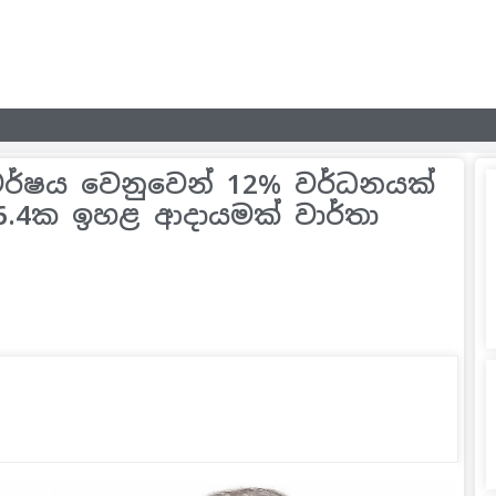
ය වර්ෂය වෙනුවෙන් 12% වර්ධනයක්
76.4ක ඉහළ ආදායමක් වාර්තා