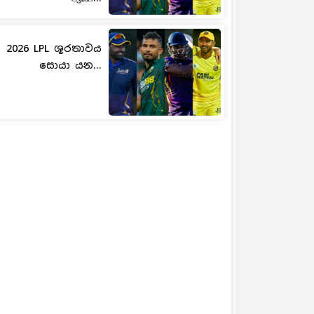
2026 LPL ශූරතාවය
සොයා යන...