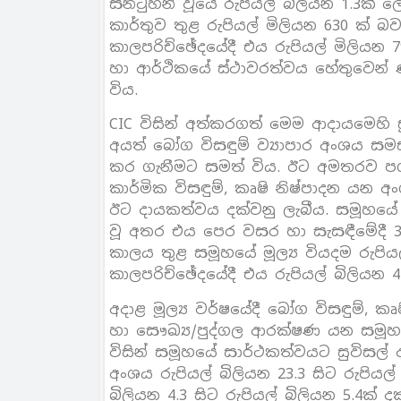
සනිටුහන් වූයේ රුපියල් බිලියන 1.3ක් 
කාර්තුව තුළ රුපියල් මිලියන 630 ක් බ
කාලපරිච්ඡේදයේදී එය රුපියල් මිලියන 790
හා ආර්ථිකයේ ස්ථාවරත්වය හේතුවෙන්
විය.
CIC විසින් අත්කරගත් මෙම ආදායමෙහි 
අයත් බෝග විසඳුම් ව්‍යාපාර අංශය සම
කර ගැනීමට සමත් විය. ඊට අමතරව පශූ 
කාර්මික විසඳුම්, කෘෂි නිෂ්පාදන යන අං
ඊට දායකත්වය දක්වනු ලැබීය. සමූහයේ
වූ අතර එය පෙර වසර හා සැසඳීමේදී 
කාලය තුළ සමූහයේ මූල්‍ය වියදම රුපි
කාලපරිච්ඡේදයේදී එය රුපියල් බිලියන 4.
අදාළ මූල්‍ය වර්ෂයේදී බෝග විසඳුම්, කෘෂ
හා සෞඛ්‍ය/පුද්ගල ආරක්ෂණ යන සමූහයේ
විසින් සමූහයේ සාර්ථකත්වයට සුවිසල් 
අංශය රුපියල් බිලියන 23.3 සිට රුපියල් 
බිලියන 4.3 සිට රුපියල් බිලියන 5.4ක්