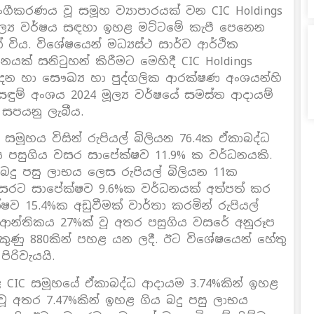
ාංගීකරණය වූ සමූහ ව්‍යාපාරයක් වන CIC Holdings
 මූල්‍ය වර්ෂය සඳහා ඉහළ මට්ටමේ කැපී පෙනෙන
 විය. විශේෂයෙන් මධ්‍යස්ථ සාර්ව ආර්ථික
යක් සනිටුහන් කිරීමට මෙහිදී CIC Holdings
පාදන හා සෞඛ්‍ය හා පුද්ගලික ආරක්ෂණ අංශයන්හි
ුම් අංශය 2024 මූල්‍ය වර්ෂයේ සමස්ත ආදායම්
 සපයනු ලැබීය.
 සමූහය විසින් රුපියල් බිලියන 76.4ක ඒකාබද්ධ
එය පසුගිය වසර සාපේක්ෂව 11.9% ක වර්ධනයකි.
බදු පසු ලාභය ලෙස රුපියල් බිලියන 11ක
වසරට සාපේක්ෂව 9.6%ක වර්ධනයක් අත්පත් කර
ව 15.4%ක අඩුවීමක් වාර්තා කරමින් රුපියල්
 ආන්තිකය 27%ක් වූ අතර පසුගිය වසරේ අනුරූප
කුණු 880කින් පහළ යන ලදී. ඊට විශේෂයෙන් හේතු
ිරිවැයයි.
තුළ CIC සමූහයේ ඒකාබද්ධ ආදායම 3.74%කින් ඉහළ
් වූ අතර 7.47%කින් ඉහළ ගිය බදු පසු ලාභය