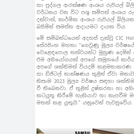
හා පුද්ගල ආරක්ෂණ අංශය රුපියල් බිලිය
වර්ධනය වන විට පශූ සම්පත් අංශය රුපිය
දක්වාත්, කාර්මික අංශය රුපියල් බිලියන
බසිමින් සමස්ත ආදායමට දායක විය.
මේ සම්බන්ධයෙන් අදහස් දැක්වූ CIC Hol
සේරසිංහ මහතා “ගෙවුණු මූල්‍ය වර්ෂය
වෙළෙඳපොල තත්වයන්ට මුහුණ දෙමින් ඒ
එම අභියෝගයක් අපගේ සමූහයේ කාර්
අපගේ ශක්තිමත් වියදම් කළමනාකරණ 
හා ඩිජිටල් තාක්ෂණය තුළින් ඒවා ම
නිසාම 2023 මූල්‍ය වර්ෂය සඳහා ශක්ති
වී තිබෙනවා. ඒ තුළින් දුෂ්කරතා හා අ
කටයුතු කිරීමේ හැකියාව හා කැපවීම ම
මතක් කළ යුතුයි.” යනුවෙන් පැවසුවේය.