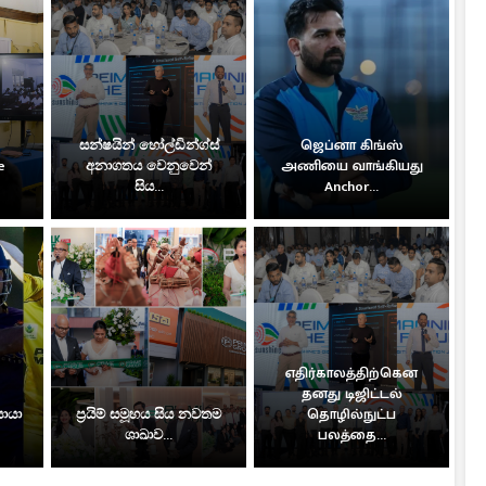
සන්ෂයින් හෝල්ඩින්ග්ස්
ஜெப்னா கிங்ஸ்
e
අනාගතය වෙනුවෙන්
அணியை வாங்கியது
සිය...
Anchor...
எதிர்காலத்திற்கென
தனது டிஜிட்டல்
සොයා
ප්‍රයිම් සමූහය සිය නවතම
தொழில்நுட்ப
ශාඛාව...
பலத்தை...