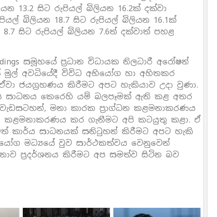
න 13.2 සිට රුපියල් බිලියන 16.2ක් දක්වා
ල් බිලියන 18.7 සිට රුපියල් බිලියන 16.1ක්
 8.7 සිට රුපියල් බිලියන 7.6ත් දක්වාත් පහළ
dings සමූහයේ ප්‍රධාන විධායක නිලධාරී අරෝෂන්
ේ මුල් අවධියේදී විවිධ අභියෝග හා අහිතකර
වා ජයග්‍රහණය කිරීමට අපට හැකියාව උදා වුණා.
ය සාධනය කෙරෙහි යම් බලපෑමක් ඇති කළ අතර
වැඩසටහන්, මනා කාරක ප්‍රාග්ධන කළමනාකරණය
නාව කළමනාකරණය කර ගැනීමට අපි කටයුතු කළා. ඒ
මත් කාර්ය සාධනයක් සනිටුහන් කිරීමට අපට හැකි
භියෝග මධ්‍යයේ වුව සාර්ථකත්වය වෙනුවෙන්
නාව ප්‍රදර්ශනය කිරීමට අප සමත්ව සිටින බව