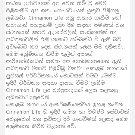
පාඨක ප්‍රජාවගෙන් අප වෙත හිමි වූ මෙම
පිළිගැනීම අප ඉතා ගෞරවයෙන් යුතුව පිළිගනු
ලබනවා. Cinnamon Life යනු ආහාර ගැනීම හෝ
නවාතැන් පහසුකම් ලබා දීම සඳහා පමණක් වන
ස්ථානයක් නොව අදහස්වලින්, සංස්කෘතීන් හා
සබඳතාවලින් එකිනෙකාට සම්බන්ධ වී ඇති බව
අවබෝධ කර දෙන ස්ථානයක් ලෙස මම දකිනවා.
මෙම ශ්‍රේණිගත කිරීම තුලින් අපගේ
පාරිභෝගිකයින් සමඟ අප ගොඩනගාගෙන ඇති
සබඳතාව මනාව පිළිබිඹු වනවා. කොළඹ නගරයේ
සුවිසල් පරිවර්තනයේ කොටසක් වීමට මෙන්ම
ඉදිරි වර්ධනය සඳහා දායක වීමට ලැබීම
Cinnamon Life ලද වරප්‍රසාදයක් ලෙස සලකනු
ලබනවා.”යනුවෙනි.
කොළඹ නගරයේ ආකර්ෂණීයත්වය ඉහළ නංවන
Cinnamon Life හි ඉදිරි ගමන හා විශිෂ්ට සේවාවක්
වෙනුවෙන් වන සුවිසල් දිරි ගැන්වීමක් ලෙසද මෙම
ශ්‍රේණිගත කිරීම වැදගත් වේ.