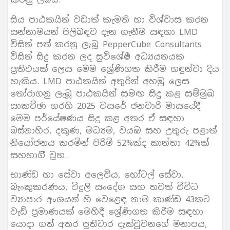
සිය පාඨකයින් වඩාත් කැමති හා විශ්වාස කරන
සන්නාමයන් පිලිබඳව දැන ගැනීම සඳහා LMD
විසින් පත් කරනු ලැබූ PepperCube Consultants
විසින් සිදු කරන ලද සුවිශේෂී අධ්‍යයනයක
ප්‍රතිඵයක් ලෙස මෙම ශ්‍රේණිගත කිරීම හඳුන්වා දිය
හැකිය. LMD පාඨකයින් අතුරින් අහඹු ලෙස
තෝරාගනු ලැබූ පාඨකයින් සමඟ සිදු කළ සම්මුඛ
සාකච්ඡා හරහි 2025 වසරේ ජනවාරි මාසයේදී
මෙම පර්යේෂණය සිදු කළ අතර ඒ සඳහා
බස්නාහිර, දකුණ, මධ්‍යම, වයඹ සහ උතුරු පළාත්
නියෝජනය කරමින් පිරිමි 52%ක්ද කාන්තා 42%ක්
සහභාගිී වූහ.
භාණ්ඩ හා සේවා අලෙවිය, හෝටල් සේවා,
බැංකුකරණය, විදුලි සංදේශ සහ තවත් විවිධ
ව්‍යාපාර අංශයන් හි වෙළෙඳ නාම කාණ්ඩ 43කට
වැඩි ප්‍රමාණයක් මෙහිදී ශ්‍රේණිගත කිරීම සඳහා
යොදා ගත් අතර ප්‍රතිචාර දැක්වූවනගේ මනාපය,