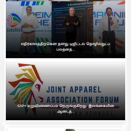
எதிர்காலத்திற்கென தனது டிஜிட்டல் தொழில்நுட்ப
பலத்தை...
GSP+ மறுவிண்ணப்பம் நெருங்குகிறது: இலங்கையின்
ஆடைத்...