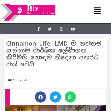
Cinnamon Life, LMD හි නවතම
සන්නාම වාර්ෂික ශ්‍රේණිගත
කිරීම්හි හොඳම තිදෙනා අතරට
එක් වෙයි
June 18, 2025