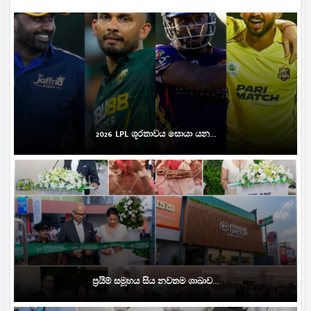
2026 LPL ශූරතාවය සොයා යන...
ප්‍රයිම් සමූහය සිය නවතම ශාඛාව...