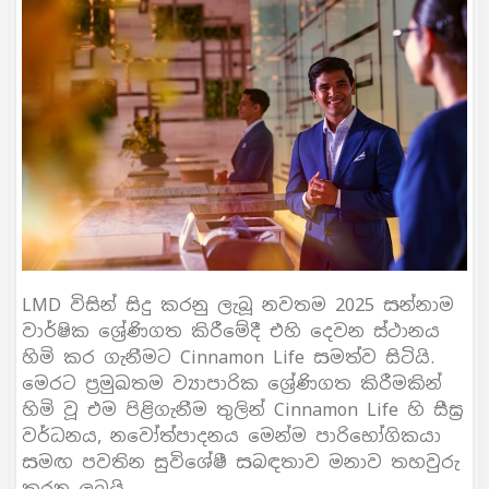
LMD විසින් සිදු කරනු ලැබූ නවතම 2025 සන්නාම
වාර්ෂික ශ්‍රේණිගත කිරීමේදී එහි දෙවන ස්ථානය
හිමි කර ගැනීමට Cinnamon Life සමත්ව සිටියි.
මෙරට ප්‍රමුඛතම ව්‍යාපාරික ශ්‍රේණිගත කිරීමකින්
හිමි වූ එම පිළිගැනීම තුලින් Cinnamon Life හි සීඝ්‍ර
වර්ධනය, නවෝත්පාදනය මෙන්ම පාරිභෝගිකයා
සමඟ පවතින සුවිශේෂී සබඳතාව මනාව තහවුරු
කරනු ලබයි.