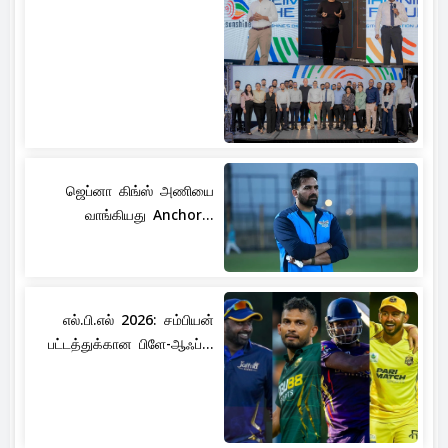
ஜெப்னா கிங்ஸ் அணியை
வாங்கியது Anchor...
எல்.பி.எல் 2026: சம்பியன்
பட்டத்துக்கான பிளே-ஆஃப்...