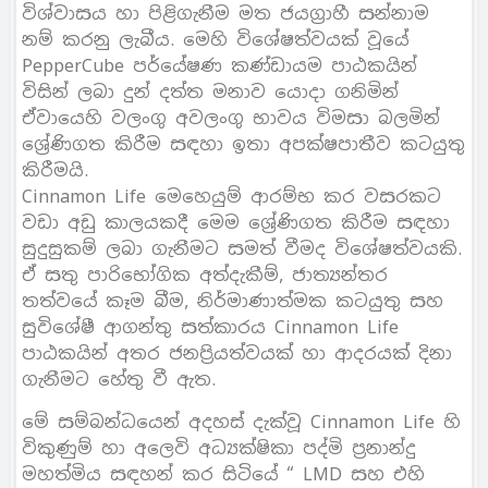
විශ්වාසය හා පිළිගැනීම මත ජයග්‍රාහී සන්නාම
නම් කරනු ලැබීය. මෙහි විශේෂත්වයක් වූයේ
PepperCube පර්යේෂණ කණ්ඩායම පාඨකයින්
විසින් ලබා දුන් දත්ත මනාව යොදා ගනිමින්
ඒවායෙහි වලංගු අවලංගු භාවය විමසා බලමින්
ශ්‍රේණිගත කිරීම සඳහා ඉතා අපක්ෂපාතීව කටයුතු
කිරීමයි.
Cinnamon Life මෙහෙයුම් ආරම්භ කර වසරකට
වඩා අඩු කාලයකදී මෙම ශ්‍රේණිගත කිරීම සඳහා
සුදුසුකම් ලබා ගැනීමට සමත් වීමද විශේෂත්වයකි.
ඒ සතු පාරිභෝගික අත්දැකීම්, ජාත්‍යන්තර
තත්වයේ කෑම බීම, නිර්මාණාත්මක කටයුතු සහ
සුවිශේෂී ආගන්තු සත්කාරය Cinnamon Life
පාඨකයින් අතර ජනප්‍රියත්වයක් හා ආදරයක් දිනා
ගැනීමට හේතු වී ඇත.
මේ සම්බන්ධයෙන් අදහස් දැක්වූ Cinnamon Life හි
විකුණුම් හා අලෙවි අධ්‍යක්ෂිකා පද්මි ප්‍රනාන්දු
මහත්මිය සඳහන් කර සිටියේ “ LMD සහ එහි