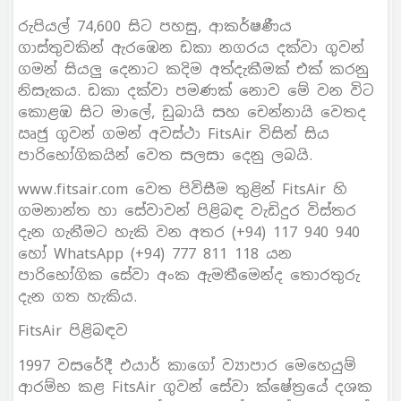
රුපියල් 74,600 සිට පහසු, ආකර්ෂණීය
ගාස්තුවකින් ඇරඹෙන ඩකා නගරය දක්වා ගුවන්
ගමන් සියලු දෙනාට කදිම අත්දැකීමක් එක් කරනු
නිසැකය. ඩකා දක්වා පමණක් නොව මේ වන විට
කොළඹ සිට මාලේ, ඩුබායි සහ චෙන්නායි වෙතද
ඍජු ගුවන් ගමන් අවස්ථා FitsAir විසින් සිය
පාරිභෝගිකයින් වෙත සලසා දෙනු ලබයි.
www.fitsair.com වෙත පිවිසීම තුළින් FitsAir හි
ගමනාන්ත හා සේවාවන් පිළිබඳ වැඩිදුර විස්තර
දැන ගැනීමට හැකි වන අතර (+94) 117 940 940
හෝ WhatsApp (+94) 777 811 118 යන
පාරිභෝගික සේවා අංක ඇමතීමෙන්ද තොරතුරු
දැන ගත හැකිය.
FitsAir පිළිබඳව
1997 වසරේදී එයාර් කාගෝ ව්‍යාපාර මෙහෙයුම්
ආරම්භ කළ FitsAir ගුවන් සේවා ක්ෂේත්‍රයේ දශක