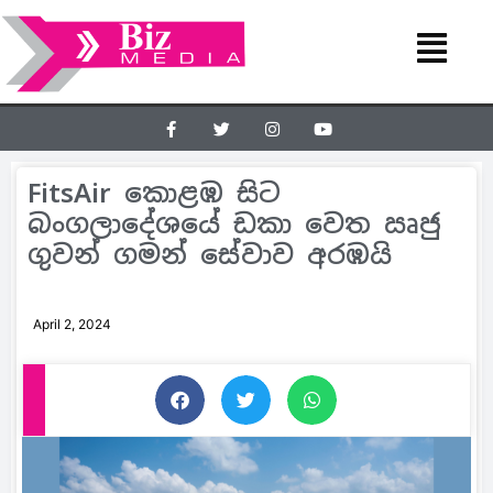
FitsAir කොළඹ සිට
බංගලාදේශයේ ඩකා වෙත ඍජු
ගුවන් ගමන් සේවාව අරඹයි
April 2, 2024