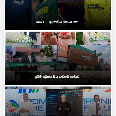
2026 LPL ශූරතාවය සොයා යන...
ප්‍රයිම් සමූහය සිය නවතම ශාඛාව...