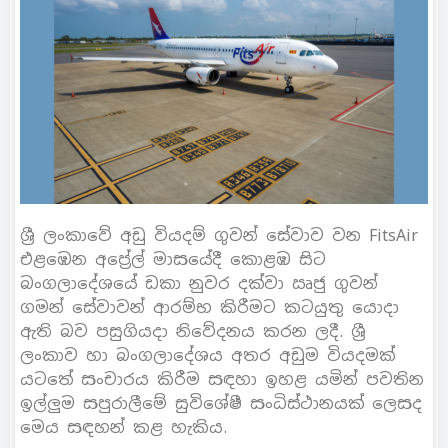
ශ්‍රී ලංකාවේ අඩු වියදම් ගුවන් සේවාව වන FitsAir
එළඹෙන අප්‍රේල් මාසයේදී කොළඹ සිට
බංගලාදේශයේ ඩකා නුවර දක්වා ඍජු ගුවන්
ගමන් සේවාවන් ආරම්භ කිරීමට කටයුතු යොදා
ඇති බව පසුගියදා නිවේදනය කරන ලදී. ශ්‍රී
ලංකාව හා බංගලාදේශය අතර අඩුම වියදමක්
යටතේ සංචාරය කිරීම සඳහා ඉහළ යමින් පවතින
ඉල්ලුම සපුරාලීමේ සුවිශේෂී සංධිස්ථානයක් ලෙසද
මෙය සඳහන් කළ හැකිය.