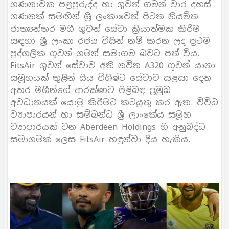
ගණනාවක පළපුරුද්ද හා ගුවන් ගමන් වාර දහස්
ගණනක් සමඟින් ශ්‍රී ලංකාවෙන් පිටත නියමිත
ජාත්‍යන්තර මගී ගුවන් සේවා ක්‍රියාත්මක කිරීම
සඳහා ශ්‍රී ලංකා රජය විසින් නම් කරන ලද ප්‍රථම
පුද්ගලික ගුවන් ගමන් සමාගම බවට පත් විය.
FitsAir ගුවන් සේවාව අති නවීන A320 ගුවන් යානා
සමූහයක් තුළින් සිය විශිෂ්ට සේවාව සළසා දෙන
අතර මගීන්ගේ ආරක්ෂාව පිළිබඳ ප්‍රමුඛ
අවධානයක් යොමු කිරීමට කටයුතු කර ඇත. විවිධ
ව්‍යාපාරයන් හා සම්බන්ධ ශ්‍රී ලාංකේය සමූහ
ව්‍යාපාරයක් වන Aberdeen Holdings හි අනුබද්ධ
සමාගමක් ලෙස FitsAir හඳුන්වා දිය හැකිය.