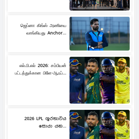
ஜெப்னா கிங்ஸ் அணியை
வாங்கியது Anchor...
எல்.பி.எல் 2026: சம்பியன்
பட்டத்துக்கான பிளே-ஆஃப்...
2026 LPL ශූරතාවය
සොයා යන...