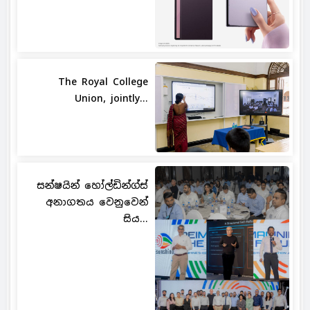
The Royal College
Union, jointly...
සන්ෂයින් හෝල්ඩින්ග්ස්
අනාගතය වෙනුවෙන්
සිය...