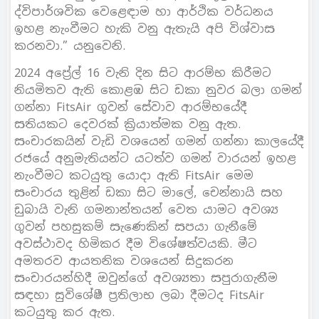
ද්විපාර්ශවික වෙළෙඳාම හා ආර්ථික වර්ධනය
ඉහළ නැංවීමට හැකි වනු ඇතැයි අපි විශ්වාස
කරනවා.” යනුවෙනි.
2024 අප්‍රේල් 16 වැනි දින සිට ආරම්භ කිරීමට
නියමිතව ඇති කොළඹ සිට ඩකා නුවර බලා ගමන්
ගන්නා FitsAir ගුවන් සේවාව ආරම්භයේදී
සතියකට දෙවරක් ක්‍රියාත්මක වනු ඇත.
සංචාරකයින් වැඩි වශයෙන් ගමන් ගන්නා කාලයේදී
රජයේ අනුමැතියන්ට යටත්ව ගමන් වාරයන් ඉහළ
නැංවීමට කටයුතු යොදා ඇති FitsAir මෙම
සංචාරය තුළින් ඩකා සිට මාලේ, චෙන්නායි සහ
ඩුබායි වැනි ගමනාන්තයන් වෙත යාමට අවශ්‍ය
ගුවන් පහසුකම් සැණෙකින් සපයා ගැනීමේ
අවස්ථාවද හිමිකර දීම විශේෂත්වයකි. මීට
අමතරව ආයතනික වශයෙන් සිදුකරන
සංචාරයන්හිදී ඔවුන්ගේ අවශ්‍යතා සපුරාගැනීම
සඳහා සුවිශේෂී ප්‍රතිලාභ ලබා දීමටද FitsAir
කටයුතු කර ඇත.