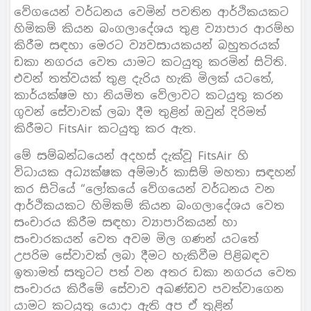
වේගයෙන් වර්ධනය වෙමින් පවතින ආර්ථිකයකට
හිමිකම් කියන බංගලාදේශය තුළ ව්‍යාපාර ආරම්භ
කිරීම සඳහා මෙරට ව්‍යවසායකයන් බහුතරයක්
ඩකා නගරය වෙත යාමට කටයුතු කරමින් සිටිති.
එවන් තත්වයක් තුළ දැරිය හැකි මිලක් යටතේ,
කාර්යක්ෂම හා නියමිත වේලාවට කටයුතු කරන
ගුවන් සේවාවක් ලබා දීම තුළින් ඔවුන් දිරිමත්
කිරීමට FitsAir කටයුතු කර ඇත.
මේ සම්බන්ධයෙන් අදහස් දැක්වූ FitsAir හි
විධායක අධ්‍යක්ෂක අම්මාර් කාසිම් මහතා සඳහන්
කර සිටියේ “ලෝකයේ වේගයෙන් වර්ධනය වන
ආර්ථිකයකට හිමිකම් කියන බංගලාදේශය වෙත
සංචාරය කිරීම සඳහා ව්‍යාපාරිකයන් හා
සංචාරකයන් වෙත අවම මිල ගණන් යටතේ
උපරිම සේවාවක් ලබා දීමට හැකිවීම පිළිබඳව
ඉතාමත් සතුටට පත් වන අතර ඩකා නගරය වෙත
සංචාරය කිරීමේ සේවාව අඛණ්ඩව පවත්වාගෙන
යාමට කටයුතු යොදා ඇති අප ඒ තුළින්