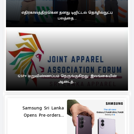
எதிர்காலத்திற்கென தனது டிஜிட்டல் தொழில்நுட்ப
பலத்தை...
GSP+ மறுவிண்ணப்பம் நெருங்குகிறது: இலங்கையின்
ஆடைத்...
Samsung Sri Lanka
Opens Pre-orders...