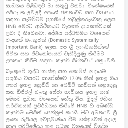
සාධනය පිළිබඳව මා සතුටු වනවා. විශේෂයෙන්
අසීරු කාලවලදී අපගේ ජනතාවට සහ ව්‍යාපාර
සඳහා සැමවිටම ප්‍රගතියේ හවුල්කරුවෙකු ලෙස
HNB මෙරට ආර්ථිකයට වැදගත් දායකත්වයක්
ලබා දී තිබෙනවා. දේශීය පද්ධතිමය වශයෙන්
වැදගත් බැංකුවක් (Domestic Systemically
Important Bank) ලෙස, අප ශ්‍රී ලාංකිකයින්ගේ
ජීවිත සහ ජීවනෝපායන් වැඩිදියුණු කිරීමට
උපකාර කිරීම සඳහා කැපවී සිටිනවා.” යනුවෙනි.
බැංකුවේ ශුද්ධ ගාස්තු සහ කොමිස් ආදායම
පසුගිය වසරට සාපේක්ෂව 17.0% කින් ඉහළ ගිය
අතර ඉහළ ක්‍රෙඩිට් හා ඩෙබිට් කාඩ්පත් ගනුදෙනු
සහ ඩිජිටල් බැංකු සේවා භාවිතය ඉහළ යාම
මෙයට ප්‍රධාන වශයෙන් හේතු විය. මුදල් රහිත
ආර්ථිකයක් ප්‍රවර්ධනය කිරීමේ HNB හි අඛණ්ඩ
කැපවීම මෙයින් පෙන්නුම් කරයි. මීට අමතරව ශ්‍රී
ලංකා රුපියල අවප්‍රමාණය වීම හේතුවෙන් අදාල
කාල පරිච්ඡේදය තුළ ප්‍රධාන වශයෙන් විදේශ