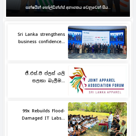
සන්ෂයින් හෝල්ඩින්ග්ස් අනාගතය වෙනුවෙන් සිය...
Sri Lanka strengthens
business confidence...
ජී.එස්.පී ප්ලස් යලි
සලකා බැලීම...
99x Rebuilds Flood-
Damaged IT Labs...