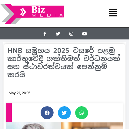
HNB සමූහය 2025 වසරේ පළමු
කාර්තුවේදී ශක්තිමත් වර්ධනයක්
සහ ස්ථාවරත්වයක් පෙන්නුම්
කරයි
May 21, 2025