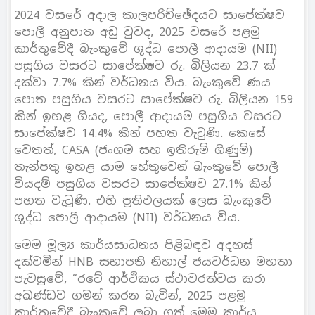
2024 වසරේ අදාල කාලපරිච්ඡේදයට සාපේක්ෂව
පොලී අනුපාත අඩු වුවද, 2025 වසරේ පළමු
කාර්තුවේදී බැංකුවේ ශුද්ධ පොලී ආදායම (NII)
පසුගිය වසරට සාපේක්ෂව රු. බිලියන 23.7 ක්
දක්වා 7.7% කින් වර්ධනය විය. බැංකුවේ ණය
පොත පසුගිය වසරට සාපේක්ෂව රු. බිලියන 159
කින් ඉහළ ගියද, පොලී ආදායම පසුගිය වසරට
සාපේක්ෂව 14.4% කින් පහත වැටුණි. කෙසේ
වෙතත්, CASA (ජංගම සහ ඉතිරුම් ගිණුම්)
තැන්පතු ඉහළ යාම හේතුවෙන් බැංකුවේ පොලී
වියදම් පසුගිය වසරට සාපේක්ෂව 27.1% කින්
පහත වැටුණි. එහි ප්‍රතිඵලයක් ලෙස බැංකුවේ
ශුද්ධ පොලී ආදායම (NII) වර්ධනය විය.
මෙම මූල්‍ය කාර්යසාධනය පිළිබඳව අදහස්
දක්වමින් HNB සභාපති නිහාල් ජයවර්ධන මහතා
පැවසුවේ, “රටේ ආර්ථිකය ස්ථාවරත්වය කරා
අඛණ්ඩව ගමන් කරන බැවින්, 2025 පළමු
කාර්තුවේදී බැංකුවේ ලබා ගත් මෙම කාර්ය