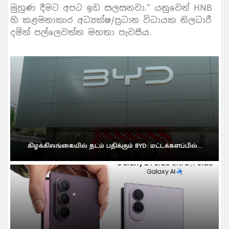
මුහුණ දීමට අපට ඉඩ සලසනවා.” යනුවෙන් HNB
හි කළමනාකාර අධ්‍යක්ෂ/ප්‍රධාන විධායක නිලධාරී
දමිත් පල්ලෙවත්ත මහතා පැවසීය.
கிழக்கிலங்கையில் தடம் பதிக்கும் BYD: மட்டக்களப்பில்...