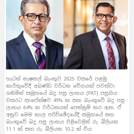
හැටන් නැෂනල් බැංකුව 2025 වසරේ පළමු
කාර්තුවේදී අඛණ්ඩ වර්ධන වේගයක් පවත්වා
ගනිමින් සමූහයේ බදු පසු ලාභය (PAT) පසුගිය
වසරට සාපේක්ෂව 49% ක සහ බැංකුවේ බදු පසු
ලාභය 64% ක වර්ධනයක් පෙන්නුම් කර ඇත. ඒ
අනුව මෙම කාල පරිච්ඡේදයේදී සමූහයේ සහ
බැංකුවේ බදු පසු ලාභය පිළිවෙළින් රු. බිලියන
11.1 ක් සහ රු. බිලියන 10.2 ක් විය.