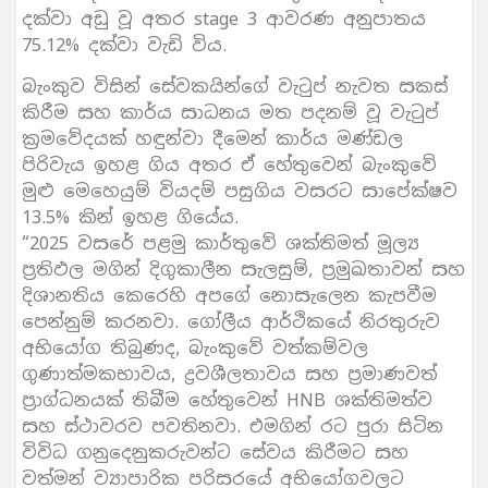
දක්වා අඩු වූ අතර stage 3 ආවරණ අනුපාතය
75.12% දක්වා වැඩි විය.
බැංකුව විසින් සේවකයින්ගේ වැටුප් නැවත සකස්
කිරීම සහ කාර්ය සාධනය මත පදනම් වූ වැටුප්
ක්‍රමවේදයක් හඳුන්වා දීමෙන් කාර්ය මණ්ඩල
පිරිවැය ඉහළ ගිය අතර ඒ හේතුවෙන් බැංකුවේ
මුළු මෙහෙයුම් වියදම් පසුගිය වසරට සාපේක්ෂව
13.5% කින් ඉහළ ගියේය.
“2025 වසරේ පළමු කාර්තුවේ ශක්තිමත් මූල්‍ය
ප්‍රතිඵල මගින් දිගුකාලීන සැලසුම්, ප්‍රමුඛතාවන් සහ
දිශානතිය කෙරෙහි අපගේ නොසැලෙන කැපවීම
පෙන්නුම් කරනවා. ගෝලීය ආර්ථිකයේ නිරතුරුව
අභියෝග තිබුණද, බැංකුවේ වත්කම්වල
ගුණාත්මකභාවය, ද්‍රවශීලතාවය සහ ප්‍රමාණවත්
ප්‍රාග්ධනයක් තිබීම හේතුවෙන් HNB ශක්තිමත්ව
සහ ස්ථාවරව පවතිනවා. එමගින් රට පුරා සිටින
විවිධ ගනුදෙනුකරුවන්ට සේවය කිරීමට සහ
වත්මන් ව්‍යාපාරික පරිසරයේ අභියෝගවලට