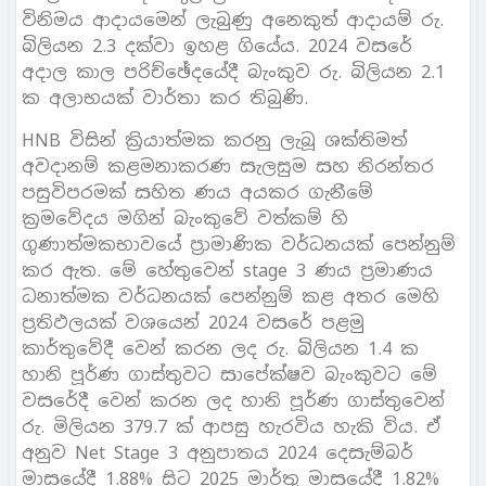
විනිමය ආදායමෙන් ලැබුණු අනෙකුත් ආදායම් රු.
බිලියන 2.3 දක්වා ඉහළ ගියේය. 2024 වසරේ
අදාල කාල පරිච්ඡේදයේදී බැංකුව රු. බිලියන 2.1
ක අලාභයක් වාර්තා කර තිබුණි.
HNB විසින් ක්‍රියාත්මක කරනු ලැබූ ශක්තිමත්
අවදානම් කළමනාකරණ සැලසුම සහ නිරන්තර
පසුවිපරමක් සහිත ණය අයකර ගැනීමේ
ක්‍රමවේදය මගින් බැංකුවේ වත්කම් හි
ගුණාත්මකභාවයේ ප්‍රාමාණික වර්ධනයක් පෙන්නුම්
කර ඇත. මේ හේතුවෙන් stage 3 ණය ප්‍රමාණය
ධනාත්මක වර්ධනයක් පෙන්නුම් කළ අතර මෙහි
ප්‍රතිඵලයක් වශයෙන් 2024 වසරේ පළමු
කාර්තුවේදී වෙන් කරන ලද රු. බිලියන 1.4 ක
හානි පූර්ණ ගාස්තුවට සාපේක්ෂව බැංකුවට මේ
වසරේදී වෙන් කරන ලද හානි පූර්ණ ගාස්තුවෙන්
රු. මිලියන 379.7 ක් ආපසු හැරවිය හැකි විය. ඒ
අනුව Net Stage 3 අනුපාතය 2024 දෙසැම්බර්
මාසයේදී 1.88% සිට 2025 මාර්තු මාසයේදී 1.82%